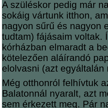
A szüléskor pedig már na
sokáig vártunk itthon, a
nagyon sűrű és nagyon e
tudtam) fájásaim voltak. 
kórházban elmaradt a beö
kötelezően aláírandó pa
elolvasni (azt egyáltalán 
Még otthonról felhívtuk 
Balatonnál nyaralt, azt m
sem érkezett meg. Pár n