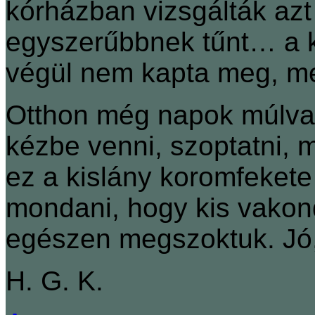
kórházban vizsgálták azt 
egyszerűbbnek tűnt… a k
végül nem kapta meg, mer
Otthon még napok múlva is
kézbe venni, szoptatni, 
ez a kislány koromfekete 
mondani, hogy kis vakon
egészen megszoktuk. Jó, 
H. G. K.