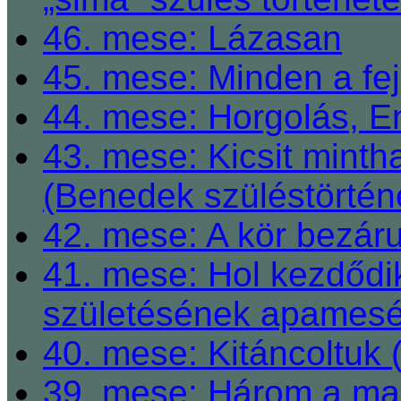
46. mese: Lázasan
45. mese: Minden a fej
44. mese: Horgolás, E
43. mese: Kicsit mint
(Benedek szüléstörtén
42. mese: A kör bezárul
41. mese: Hol kezdődi
születésének apamesé
40. mese: Kitáncoltuk 
39. mese: Három a ma