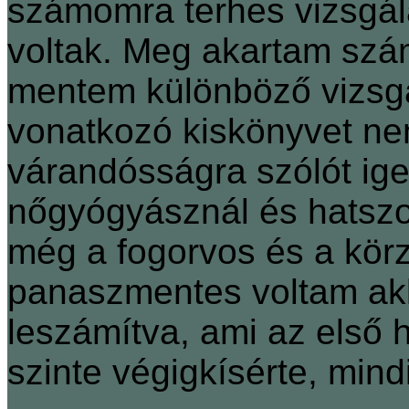
számomra terhes vizsgála
voltak. Meg akartam szá
mentem különböző vizsgá
vonatkozó kiskönyvet ne
várandósságra szólót ige
nőgyógyásznál és hatszor
még a fogorvos és a körz
panaszmentes voltam akk
leszámítva, ami az első
szinte végigkísérte, mind