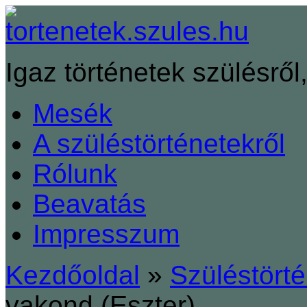
Igaz történetek szülésről,
Mesék
A szüléstörténetekről
Rólunk
Beavatás
Impresszum
Kezdőoldal
»
Szüléstört
vakond (Eszter)