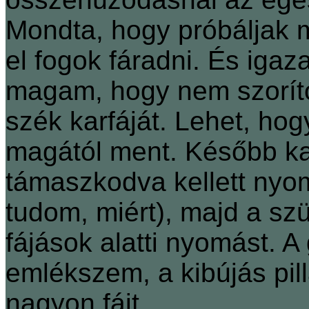
Mondta, hogy próbáljak m
el fogok fáradni. És igaz
magam, hogy nem szorít
szék karfáját. Lehet, hog
magától ment. Később ka
támaszkodva kellett ny
tudom, miért), majd a sz
fájások alatti nyomást. 
emlékszem, a kibújás pill
nagyon fájt.