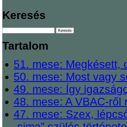
Keresés
Tartalom
51. mese: Megkésett, 
50. mese: Most vagy so
49. mese: Így igazságo
48. mese: A VBAC-ről 
47. mese: Szex, lépcső
„sima” szülés története