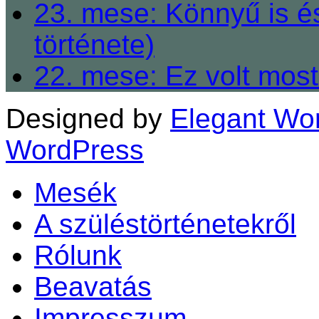
23. mese: Könnyű is é
története)
22. mese: Ez volt most
Designed by
Elegant Wo
WordPress
Mesék
A szüléstörténetekről
Rólunk
Beavatás
Impresszum