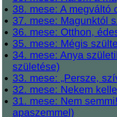
38. mese: A megváltó o
37. mese: Magunktól s
36. mese: Otthon, éde
35. mese: Mégis szült
34. mese: Anya születi
születése)
33. mese: „Persze, szí
32. mese: Nekem kelle
31. mese: Nem semmi! 
apaszemmel)