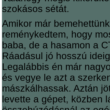
szokásos sétát.
Amikor már bemehettünk
reménykedtem, hogy mos
baba, de a hasamon a CT
Ráadásul jó hosszú ideig
Legalábbis én már nagyon
és vegye le azt a szerken
mászkálhassak. Aztán jöt
levette a gépet, közben 
összehúzódásnál az egé