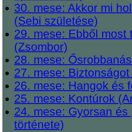
30. mese: Akkor mi h
(Sebi születése)
29. mese: Ebből most 
(Zsombor)
28. mese: Ősrobbanás 
27. mese: Biztonságot 
26. mese: Hangok és fe
25. mese: Kontúrok (A
24. mese: Gyorsan és 
története)