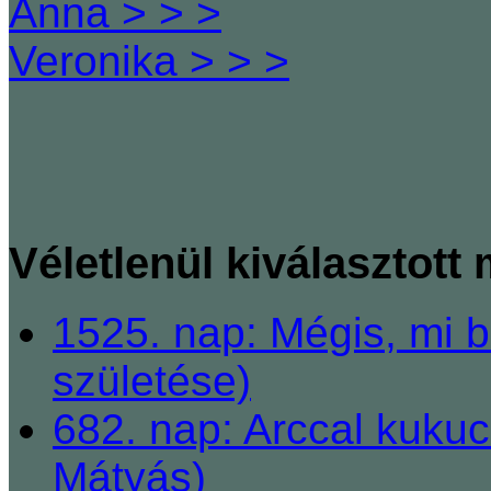
Anna > > >
Veronika > > >
Véletlenül kiválasztott
1525. nap: Mégis, mi 
születése)
682. nap: Arccal kukuc
Mátyás)