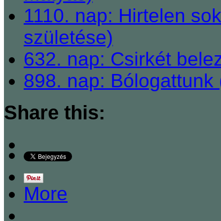
1110. nap: Hirtelen so
születése)
632. nap: Csirkét bele
898. nap: Bólogattunk 
Share this:
More