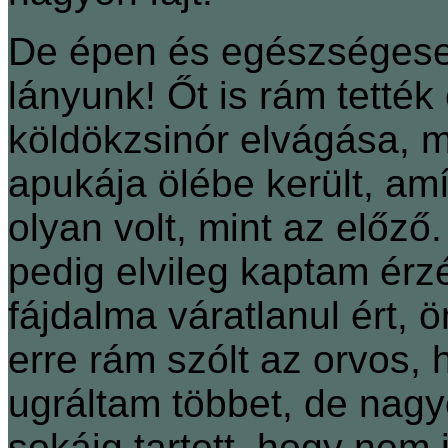
De épen és egészségesen
lányunk! Őt is rám tették 
köldökzsinór elvágása, m
apukája ölébe került, am
olyan volt, mint az előző
pedig elvileg kaptam érzé
fájdalma váratlanul ért, 
erre rám szólt az orvos, 
ugráltam többet, de nag
sokáig tartott, hogy nem 