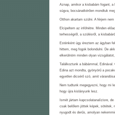
Aznap, amikor a kisbabám fogant, a 
súgva, bocsánatkérően mondtuk meg 
Otthon akartam szülni. A férjem nem 
Elcipeltem az infóhétre. Minden előa
terhességről, a szülésről, a kisbabá
Esténként úgy éreztem az ágyban fek
hittem, meg fogok bolondulni. De ak
elkerülnöm minden olyan vizsgálatot,
Találkoztunk a bábámmal, Edinával.
Edina azt mondta, gyönyörű a pocako
egyetlen dicsérő szó, amit várandós
Nem tudtunk megegyezni, hogy mi le
hogy újra kislányunk lesz.
Ismét jártam kapcsolatanalízisre, de
csak belőlem jöttek képek, sötétek, 
nyugodt és derűs, amolyan nekemmin