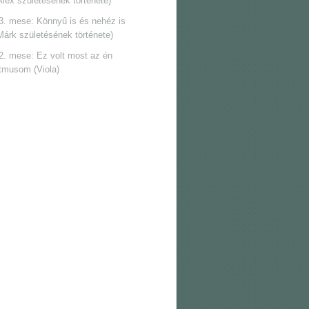
Alex születésének története)
3. mese: Könnyű is és nehéz is
Márk születésének története)
2. mese: Ez volt most az én
itmusom (Viola)