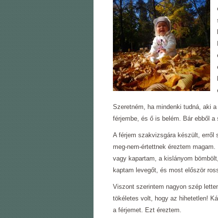
Szeretném, ha mindenki tudná, aki a
férjembe, és ő is belém. Bár ebből a
A férjem szakvizsgára készült, errő
meg-nem-értettnek éreztem magam. N
vagy kapartam, a kislányom bömbölt,
kaptam levegőt, és most először ro
Viszont szerintem nagyon szép lett
tökéletes volt, hogy az hihetetlen! K
a férjemet. Ezt éreztem.