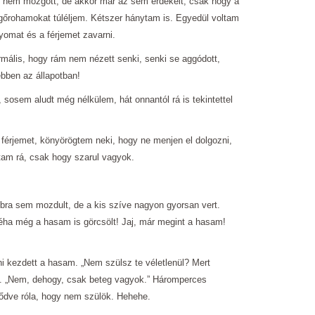
m nem mozgott, de akkor már az sem érdekelt, csak hogy a
őrohamokat túléljem. Kétszer hánytam is. Egyedül voltam
omat és a férjemet zavarni.
rmális, hogy rám nem nézett senki, senki se aggódott,
bben az állapotban!
 sosem aludt még nélkülem, hát onnantól rá is tekintettel
a férjemet, könyörögtem neki, hogy ne menjen el dolgozni,
tam rá, csak hogy szarul vagyok.
ra sem mozdult, de a kis szíve nagyon gyorsan vert.
éha még a hasam is görcsölt! Jaj, már megint a hasam!
i kezdett a hasam. „Nem szülsz te véletlenül? Mert
. „Nem, dehogy, csak beteg vagyok.” Háromperces
ődve róla, hogy nem szülök. Hehehe.