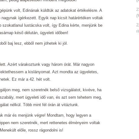
(
2
gépünk volt, Edinának küldtük az adatokat értékelésre. A
(
nagynak ígérkezett. Egyik nap kicsit határértéken voltak
2
b szokatlanul lustácska volt, így Edina kérte, menjünk be
r
asárnap késő délután, ügyeleti időben!
l baj lesz, ebből nem jöhetek ki jól.
lett. Azért várakoztunk vagy három órát. Már nagyon
fektethessem a kislányomat. Azt mondta az ügyeletes,
tek. Ez már a 42. hét volt.
áljon meg, nem szeretnék belső vizsgálatot, kivéve, ha
a szabály, mert ügyeleti idő van, és azt sem tehetem meg,
álat nélkül. Több mint fél órán át vitáztunk.
ljuk már és menjünk végre! Mondtam, hogy legyen a
éppen nem szeretnék, mert rettenetes élményeim voltak
enekült előle, rossz rágondolni is!