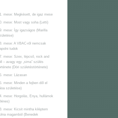
1. mese: Megkésett, de igaz mese
0. mese: Most vagy soha (Letti)
9. mese: Így igazságos (Marilla
zületése)
8. mese: A VBAC-ről nemcsak
apolni tudok
7. mese: Szex, lépcső, rock and
oll ‒ avagy egy „sima” szülés
örténete (Dóri születéstörténete)
6. mese: Lázasan
5. mese: Minden a fejben dől el
Noa születése)
4. mese: Horgolás, Enya, hullámok
Dénes)
3. mese: Kicsit mintha kiléptem
olna magamból (Benedek