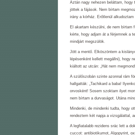
Aztán nagy nehezen beláttam, hogy t
jöttek a fájások. Nem bírtam megmoz
irány a kórház. Erőtlenül alkudoztam
El akartam készülni, de nem bírtam f
kérte, hogy adjam át a férjemnek a te
mindjárt megszülök.
Jött a mentő. Elköszöntem a kislán
lépésenként kellett megállni), hogy 
kiáltott az utcán: „Hát nem megmond
A szülőszobán szinte azonnal rám f
hallgatták: „Tachikard a baba! Ilyenko
orvosként! Sosem szoktam ilyet mon
nem bírtam a durvaságot. Utána min
Mindenki, de mindenki tudta, hogy ot
rendeztem két napja a vizsgálattal, 
A legfiatalabb rezidens srác lett a d
cuccot: antibiotikumot, Algopyrint, 