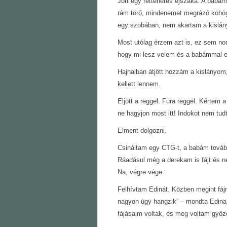
Jött egy rettenetes éjszaka. A babá
rám törő, mindenemet megrázó köhög
egy szobában, nem akartam a kislány
Most utólag érzem azt is, ez sem no
hogy mi lesz velem és a babámmal e
Hajnalban átjött hozzám a kislányom,
kellett lennem.
Eljött a reggel. Fura reggel. Kértem 
ne hagyjon most itt! Indokot nem tud
Elment dolgozni.
Csináltam egy CTG-t, a babám tovább
Ráadásul még a derekam is fájt és n
Na, végre vége.
Felhívtam Edinát. Közben megint fájn
nagyon úgy hangzik” – mondta Edina
fájásaim voltak, és meg voltam győz