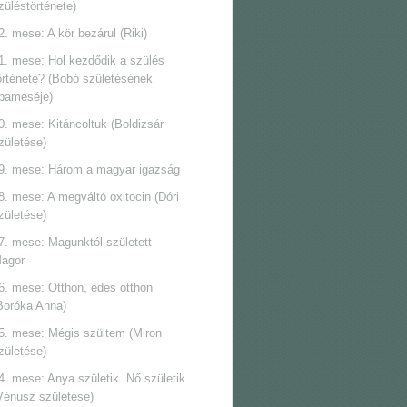
züléstörténete)
2. mese: A kör bezárul (Riki)
1. mese: Hol kezdődik a szülés
örténete? (Bobó születésének
pameséje)
0. mese: Kitáncoltuk (Boldizsár
zületése)
9. mese: Három a magyar igazság
8. mese: A megváltó oxitocin (Dóri
zületése)
7. mese: Magunktól született
agor
6. mese: Otthon, édes otthon
Boróka Anna)
5. mese: Mégis szültem (Miron
zületése)
4. mese: Anya születik. Nő születik
Vénusz születése)