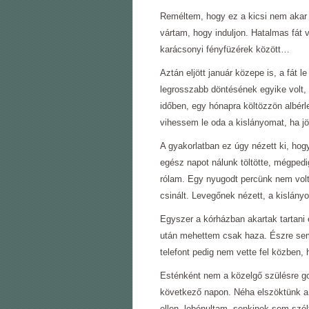
Reméltem, hogy ez a kicsi nem akar m
vártam, hogy induljon. Hatalmas fát 
karácsonyi fényfüzérek között…
Aztán eljött január közepe is, a fát l
legrosszabb döntésének egyike volt,
időben, egy hónapra költözzön albérl
vihessem le oda a kislányomat, ha jön 
A gyakorlatban ez úgy nézett ki, hog
egész napot nálunk töltötte, mégpedi
rólam. Egy nyugodt percünk nem vol
csinált. Levegőnek nézett, a kislány
Egyszer a kórházban akartak tartani
után mehettem csak haza. Észre sem
telefont pedig nem vette fel közben,
Esténként nem a közelgő szülésre g
következő napon. Néha elszöktünk a 
ellen, lebénultam, senkinek sem szó