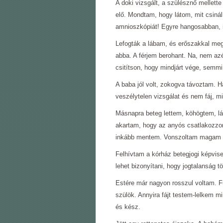
A doki vizsgált, a szülésznő mellet
elő. Mondtam, hogy látom, mit csiná
amnioszkópiát! Egyre hangosabban, i
Lefogták a lábam, és erőszakkal meg
abba. A férjem berohant. Na, nem az
csitítson, hogy mindjárt vége, semm
A baba jól volt, zokogva távoztam. 
veszélytelen vizsgálat és nem fáj, mi
Másnapra beteg lettem, köhögtem, lá
akartam, hogy az anyós csatlakozzon
inkább mentem. Vonszoltam magam 
Felhívtam a kórház betegjogi képvis
lehet bizonyítani, hogy jogtalanság tö
Estére már nagyon rosszul voltam. Fu
szülök. Annyira fájt testem-lelkem 
és kész.