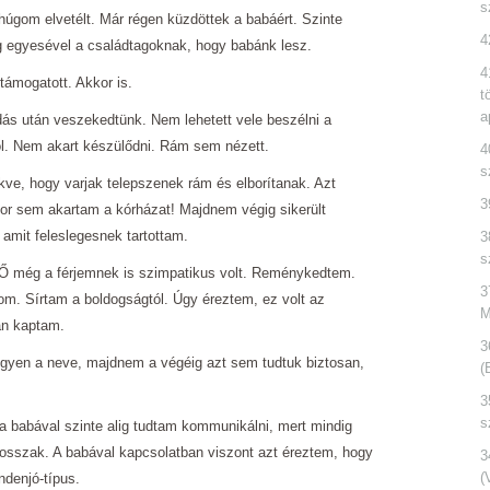
s
húgom elvetélt. Már régen küzdöttek a babáért. Szinte
4
egyesével a családtagoknak, hogy babánk lesz.
4
támogatott. Akkor is.
t
a
dás után veszekedtünk. Nem lehetett vele beszélni a
ról. Nem akart készülődni. Rám sem nézett.
4
s
ve, hogy varjak telepszenek rám és elborítanak. Azt
3
kor sem akartam a kórházat! Majdnem végig sikerült
 amit feleslegesnek tartottam.
3
s
 Ő még a férjemnek is szimpatikus volt. Reménykedtem.
3
m. Sírtam a boldogságtól. Úgy éreztem, ez volt az
M
an kaptam.
3
gyen a neve, majdnem a végéig azt sem tudtuk biztosan,
(
3
s
 a babával szinte alig tudtam kommunikálni, mert mindig
rosszak. A babával kapcsolatban viszont azt éreztem, hogy
3
(
denjó-típus.