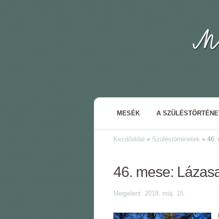
MESÉK
A SZÜLÉSTÖRTÉN
Kezdőoldal
»
Szüléstörténetek
»
46. 
46. mese: Lázas
Megjelent: 2018. máj. 15.