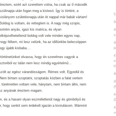
éreztem, ezért azt szerettem volna, ha csak az ő második
szülinapja után fogan meg a kistesó. Így is történt, a
5
kislányom születésnapja után öt nappal már babát vártam!
5
Boldog is voltam, és rettegtem is. A nagy még szopis,
extrém anyás, igazi kis matrica, és olyan
4
s
elképzelhetetlenül boldog volt vele minden egyes nap,
hogy féltem, mi lesz velünk, ha az idillünkbe belecsöppen
4
p
egy újabb kisbaba…
4
 történetünket olvassa, hogy én szerelmes vagyok a
r
 sztoriból ez talán nem lesz mindig egyértelmű…
t
l szólt az egész várandósságom. Rémes volt. Egyedül és
4
em bírtam szoptatni, szoptatás közben a falat vertem
4
 türelmetlen voltam vele, hánytam, nem bírtam állni, nem
(
ssz anyának éreztem magam.
4
em, és a hasam olyan eszméletlenül nagy és gömbölyű és
(
ár, hogy senkit sem érdekelt igazán a kivirulásom. Mármint
4
v