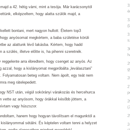
3
ajd a 42. hétig várni, mint a tesója. Már karácsonytól
é
vettünk, elképzeltem, hogy alatta szülök majd, a
3
(
e kellett bontani, mert nagyon hullott. Életem top3
3
 hogy anyósomat megkértem, a baba születése körüli
s
etbe az alattunk lévő lakásba. Kértem, hogy hadd
3
a szülés, illetve előtte is, ha pihenni szeretnék.
h
y reggelente arra ébredtem, hogy csenget az anyós. Az
2
g azzal, hogy a kislányomat megpróbálta „leválasztani”
g
t. Folyamatosan beteg voltam. Nem ápolt, egy teát nem
2
omra meg rátelepedett.
2
 egy NST után, végül sokórányi várakozás és hercehurca
p
 vette az anyósom, hogy órákkal később jöttem, a
2
 hívtam vagy húszszor.
(
2
ondoltam, hanem hogy hogyan távolítsam el magunktól a
kislányommal sétálni. És képtelen voltam tenni a helyzet
2
ltam, pedig alapesetben mindent megoldok!