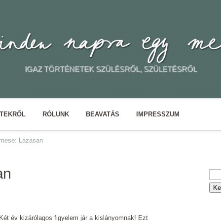
IGAZ TÖRTÉNETEK SZÜLÉSRŐL, SZÜLETÉSRŐL
ETEKRŐL
RÓLUNK
BEAVATÁS
IMPRESSZUM
mese: Lázasan
an
Két év kizárólagos figyelem jár a kislányomnak! Ezt