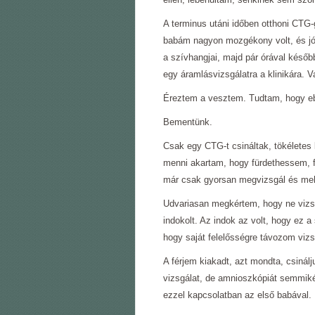
A terminus utáni időben otthoni CTG-
babám nagyon mozgékony volt, és jó 
a szívhangjai, majd pár órával későb
egy áramlásvizsgálatra a klinikára. V
Éreztem a vesztem. Tudtam, hogy ebbő
Bementünk.
Csak egy CTG-t csináltak, tökéletes 
menni akartam, hogy fürdethessem, 
már csak gyorsan megvizsgál és mehe
Udvariasan megkértem, hogy ne vizsg
indokolt. Az indok az volt, hogy ez 
hogy saját felelősségre távozom vizsg
A férjem kiakadt, azt mondta, csiná
vizsgálat, de amnioszkópiát semmik
ezzel kapcsolatban az első babával. M