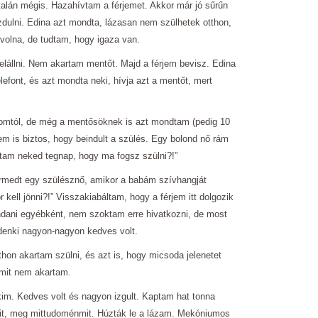
alán mégis. Hazahívtam a férjemet. Akkor már jó sűrűn
dulni. Edina azt mondta, lázasan nem szülhetek otthon,
 volna, de tudtam, hogy igaza van.
elállni. Nem akartam mentőt. Majd a férjem bevisz. Edina
lefont, és azt mondta neki, hívja azt a mentőt, mert
yomtól, de még a mentősöknek is azt mondtam (pedig 10
nem is biztos, hogy beindult a szülés. Egy bolond nő rám
tam neked tegnap, hogy ma fogsz szülni?!”
örmedt egy szülésznő, amikor a babám szívhangját
r kell jönni?!” Visszakiabáltam, hogy a férjem itt dolgozik
dani egyébként, nem szoktam erre hivatkozni, de most
denki nagyon-nagyon kedves volt.
thon akartam szülni, és azt is, hogy micsoda jelenetet
amit nem akartam.
okim. Kedves volt és nagyon izgult. Kaptam hat tonna
oxit, meg mittudoménmit. Húzták le a lázam. Mekóniumos