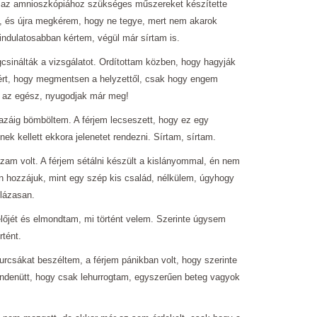
te az amnioszkópiához szükséges műszereket készítette
l, és újra megkérem, hogy ne tegye, mert nem akarok
ndulatosabban kértem, végül már sírtam is.
csinálták a vizsgálatot. Ordítottam közben, hogy hagyják
ért, hogy megmentsen a helyzettől, csak hogy engem
i az egész, nyugodjak már meg!
Hazáig bömböltem. A férjem lecseszett, hogy ez egy
nek kellett ekkora jelenetet rendezni. Sírtam, sírtam.
zam volt. A férjem sétálni készült a kislányommal, én nem
 hozzájuk, mint egy szép kis család, nélkülem, úgyhogy
lázasan.
előjét és elmondtam, mi történt velem. Szerinte úgysem
rtént.
rcsákat beszéltem, a férjem pánikban volt, hogy szerinte
mindenütt, hogy csak lehurrogtam, egyszerűen beteg vagyok