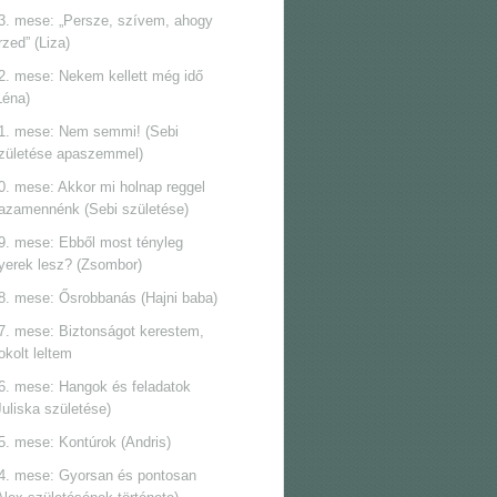
3. mese: „Persze, szívem, ahogy
rzed” (Liza)
2. mese: Nekem kellett még idő
Léna)
1. mese: Nem semmi! (Sebi
zületése apaszemmel)
0. mese: Akkor mi holnap reggel
azamennénk (Sebi születése)
9. mese: Ebből most tényleg
yerek lesz? (Zsombor)
8. mese: Ősrobbanás (Hajni baba)
7. mese: Biztonságot kerestem,
okolt leltem
6. mese: Hangok és feladatok
Juliska születése)
5. mese: Kontúrok (Andris)
4. mese: Gyorsan és pontosan