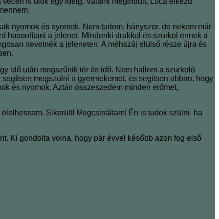
a vécén is ülök egy ideig. Valami megindult, Luca elkezd
n mennem.
én csak nyomok és nyomok. Nem tudom, hányszor, de nekem már
d hasonlítani a jelenet. Mindenki drukkol és szurkol ennek a
ngosan nevetnék a jeleneten. A méhszáj elülső része
újra és
ben.
Egy idő után megszűnik tér és idő. Nem hallom a szurkoló
gy segítsen megszülni a gyermekemet, és segítsen abban, hogy
omok és nyomok. Aztán összeszedem minden erőmet,
 ölelhessem. Sikerült! Megcsináltam! Én is tudok szülni, ha
nt. Ki gondolta volna, hogy pár évvel később azon fog első