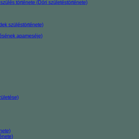
szülés története (Dóri születéstörténete)
ek szüléstörténete)
etésének apameséje)
ületése)
nete)
énete)