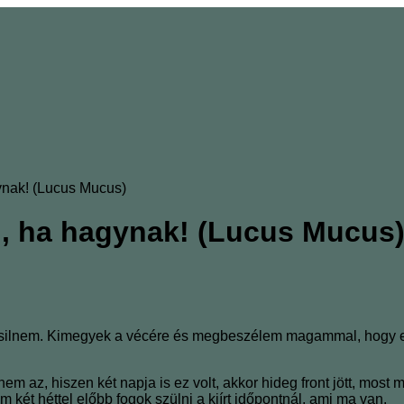
gynak! (Lucus Mucus)
ni, ha hagynak! (Lucus Mucus
 pisilnem. Kimegyek a vécére és megbeszélem magammal, hogy ez
em az, hiszen két napja is ez volt, akkor hideg front jött, most
ét héttel előbb fogok szülni a kiírt időpontnál, ami ma van.