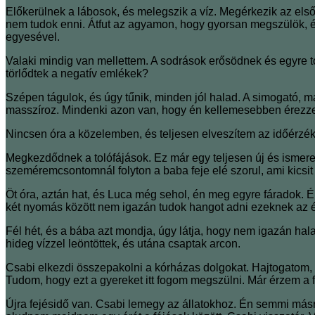
Előkerülnek a lábosok, és melegszik a víz. Megérkezik az első
nem tudok enni. Átfut az agyamon, hogy gyorsan megszülök, é
egyesével.
Valaki mindig van mellettem. A sodrások erősödnek és egyre to
törlődtek a negatív emlékek?
Szépen tágulok, és úgy tűnik, minden jól halad. A simogató, m
masszíroz. Mindenki azon van, hogy én kellemesebben érezze
Nincsen óra a közelemben, és teljesen elveszítem az időérzé
Megkezdődnek a tolófájások. Ez már egy teljesen új és ismere
szeméremcsontomnál folyton a baba feje elé szorul, ami kicsit
Öt óra, aztán hat, és Luca még sehol, én meg egyre fáradok. 
két nyomás között nem igazán tudok hangot adni ezeknek az 
Fél hét, és a bába azt mondja, úgy látja, hogy nem igazán hal
hideg vízzel leöntöttek, és utána csaptak arcon.
Csabi elkezdi összepakolni a kórházas dolgokat. Hajtogatom,
Tudom, hogy ezt a gyereket itt fogom megszülni. Már érzem a 
Újra fejésidő van. Csabi lemegy az állatokhoz. Én semmi más