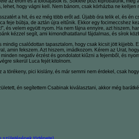
ele az erőm és a tolófájások is. Sokféle pózt kipróbálunk, még 
a, lehet, hogy vágni kell. Nem bánom, csak kórházba ne kellje
zatért a hit, és ez még több erőt ad. Újabb óra telik el, és 
ca feje búbja, de aztán újra eltűnik. Ekkor egy focimeccshez kez
”, és velem együtt nyom. Ha nem fájna ennyire, azt hiszem, ha
ánk kézzel segít, ami kimondhatatlanul fájdalmas, és sírok köz
indig csalódottan tapasztalom, hogy csak kicsit jött kijjebb. 
aróval, amin fekszem. Azt hiszem, imádkozom. Kérem az Urat, ho
inden negatív érzést és gondolatot kiűzni a fejemből, és ny
re sikerül Luca fejét kitolnom.
z a törékeny, pici kislány, és már semmi nem érdekel, csak hogy
letett, én segítettem Csabinak kiválasztani, akkor még barátké
 születésének története)