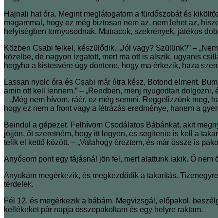
Hajnali hat óra. Megint meglátogatom a fürdőszobát és kiköl
magammal, hogy ez még biztosan nem az, nem lehet az, hiszen 
helyiségben tornyosodnak. Matracok, szekrények, játékos dobo
Közben Csabi felkel, készülődik. „Jól vagy? Szülünk?” – „Nem,
közelbe, de nagyon izgatott, mert ma ott is alszik, ugyanis cs
hogyha a kistesvére úgy döntene, hogy ma érkezik, haza szeret
Lassan nyolc óra és Csabi már útra kész, Botond elment. Bumm
amin ott kell lennem.” – „Rendben, menj nyugodtan dolgozni, és
– „Még nem hívom, ráér, ez még semmi. Reggelizzünk meg, ha 
hogy ez nem a front vagy a létrázás eredménye, hanem a gye
Beindul a gépezet. Felhívom Csodálatos Bábánkat, akit megny
jöjjön, őt szeretném, hogy itt legyen, és segítenie is kell a 
telik el kettő között. – „Valahogy éreztem, és már össze is pako
Anyósom pont egy fájásnál jön fel, mert alattunk lakik. Ő nem 
Anyukám megérkezik, és megkezdődik a takarítás. Tizenegyre 
térdelek.
Fél 12, és megérkezik a bábám. Megvizsgál, előpakol, beszélg
kellékeket pár napja összepakoltam és egy helyre raktam.