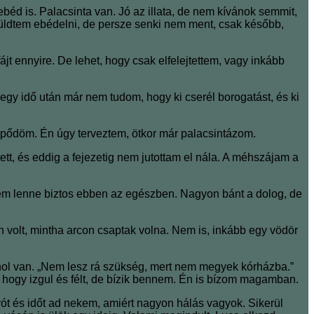
éd is. Palacsinta van. Jó az illata, de nem kívánok semmit,
üldtem ebédelni, de persze senki nem ment, csak később,
t ennyire. De lehet, hogy csak elfelejtettem, vagy inkább
 egy idő után már nem tudom, hogy ki cserél borogatást, és ki
epődöm. Én úgy terveztem, ötkor már palacsintázom.
tt, és eddig a fejezetig nem jutottam el nála. A méhszájam a
 nem lenne biztos ebben az egészben. Nagyon bánt a dolog, de
n volt, mintha arcon csaptak volna. Nem is, inkább egy vödör
hol van. „Nem lesz rá szükség, mert nem megyek kórházba.”
 hogy izgul és félt, de bízik bennem. Én is bízom magamban.
t és időt ad nekem, amiért nagyon hálás vagyok. Sikerül