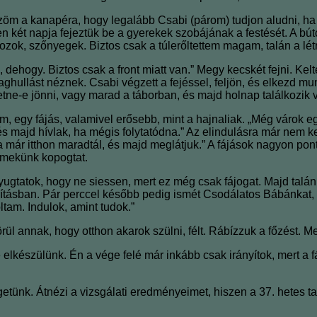
tözöm a kanapéra, hogy legalább Csabi (párom) tudjon aludni,
két napja fejeztük be a gyerekek szobájának a festését. A bút
zok, szőnyegek. Biztos csak a túlerőltettem magam, talán a lét
 dehogy. Biztos csak a front miatt van.” Megy kecskét fejni. Ke
illaghullást néznek. Csabi végzett a fejéssel, feljön, és elkezd
ne-e jönni, vagy marad a táborban, és majd holnap találkozik ve
, egy fájás, valamivel erősebb, mint a hajnaliak. „Még várok 
 majd hívlak, ha mégis folytatódna.” Az elindulásra már nem kerü
már itthon maradtál, és majd meglátjuk.” A fájások nagyon po
rmekünk kopogtat.
ugtatok, hogy ne siessen, mert ez még csak fájogat. Majd talá
takarításban. Pár perccel később pedig ismét Csodálatos Bábánkat
ltam. Indulok, amint tudok.”
örül annak, hogy otthon akarok szülni, félt. Rábízzuk a főzést. 
elkészülünk. Én a vége felé már inkább csak irányítok, mert a
etünk. Átnézi a vizsgálati eredményeimet, hiszen a 37. hetes 