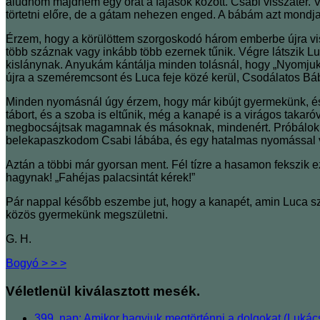
aludnom majdnem egy órát a fájások között. Csabi visszatér. V
törtetni előre, de a gátam nehezen enged. A bábám azt mondj
Érzem, hogy a körülöttem szorgoskodó három emberbe újra viss
több száznak vagy inkább több ezernek tűnik. Végre látszik Lu
kislánynak. Anyukám kántálja minden tolásnál, hogy „Nyomjuk!
újra a szeméremcsont és Luca feje közé kerül, Csodálatos Báb
Minden nyomásnál úgy érzem, hogy már kibújt gyermekünk, és m
tábort, és a szoba is eltűnik, még a kanapé is a virágos tak
megbocsájtsak magamnak és másoknak, mindenért. Próbálok m
belekapaszkodom Csabi lábába, és egy hatalmas nyomással vég
Aztán a többi már gyorsan ment. Fél tízre a hasamon fekszik e
hagynak! „Fahéjas palacsintát kérek!”
Pár nappal később eszembe jut, hogy a kanapét, amin Luca szü
közös gyermekünk megszületni.
G. H.
Bogyó > > >
Véletlenül kiválasztott mesék.
399. nap: Amikor hagyjuk megtörténni a dolgokat (Lukács