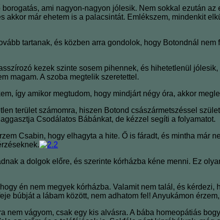
 borogatás, ami nagyon-nagyon jólesik. Nem sokkal ezután az eb
s akkor már ehetem is a palacsintát. Emlékszem, mindenkit elk
vább tartanak, és közben arra gondolok, hogy Botondnál nem fáj
asszírozó kezek szinte sosem pihennek, és hihetetlenül jólesik,
m magam. A szoba megtelik szeretettel.
kem, így amikor megtudom, hogy mindjárt négy óra, akkor megl
tlen terület számomra, hiszen Botond császármetszéssel születe
 aggasztja Csodálatos Bábánkat, de kézzel segíti a folyamatot.
Érzem Csabin, hogy elhagyta a hite. Ő is fáradt, és mintha már
érzéseknek.
adnak a dolgok előre, és szerinte kórházba kéne menni. Ez olya
 hogy én nem megyek kórházba. Valamit nem talál, és kérdezi, 
feje búbját a lábam között, nem adhatom fel! Anyukámon érzem,
ra nem vágyom, csak egy kis alvásra. A bába homeopátiás bogyó