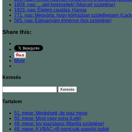
1809. nap: …akit kipréseltek! (Marcell születése)
1923. nap: Életem csodája, Hanna
771. nap: Megvárta, hogy kórházban születhessen (Lack
565. nap: Édesanyám élménye (Isis születése)
Share this:
More
Keresés
Tartalom
51. mese: Megkésett, de igaz mese
50. mese: Most vagy soha (Letti)
49. mese: Így igazságos (Marilla születése)
48. mese: A VBAC-ről nemcsak papolni tudok