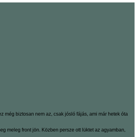
)
 még biztosan nem az, csak jósló fájás, ami már hetek óta
 meg meleg front jön. Közben persze ott lüktet az agyamban,