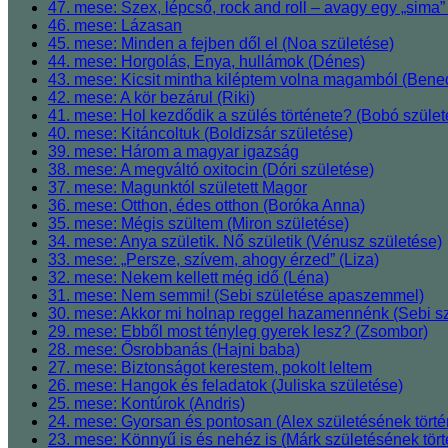
47. mese: Szex, lépcső, rock and roll ‒ avagy egy „sima” 
46. mese: Lázasan
45. mese: Minden a fejben dől el (Noa születése)
44. mese: Horgolás, Enya, hullámok (Dénes)
43. mese: Kicsit mintha kiléptem volna magamból (Bened
42. mese: A kör bezárul (Riki)
41. mese: Hol kezdődik a szülés története? (Bobó szül
40. mese: Kitáncoltuk (Boldizsár születése)
39. mese: Három a magyar igazság
38. mese: A megváltó oxitocin (Dóri születése)
37. mese: Magunktól született Magor
36. mese: Otthon, édes otthon (Boróka Anna)
35. mese: Mégis szültem (Miron születése)
34. mese: Anya születik. Nő születik (Vénusz születése)
33. mese: „Persze, szívem, ahogy érzed” (Liza)
32. mese: Nekem kellett még idő (Léna)
31. mese: Nem semmi! (Sebi születése apaszemmel)
30. mese: Akkor mi holnap reggel hazamennénk (Sebi sz
29. mese: Ebből most tényleg gyerek lesz? (Zsombor)
28. mese: Ősrobbanás (Hajni baba)
27. mese: Biztonságot kerestem, pokolt leltem
26. mese: Hangok és feladatok (Juliska születése)
25. mese: Kontúrok (Andris)
24. mese: Gyorsan és pontosan (Alex születésének törté
23. mese: Könnyű is és nehéz is (Márk születésének tört