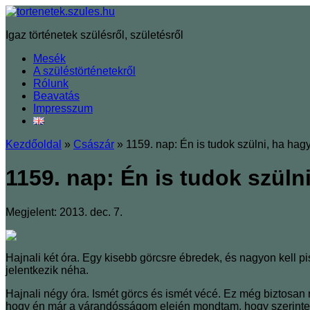
Igaz történetek szülésről, születésről
Mesék
A szüléstörténetekről
Rólunk
Beavatás
Impresszum
Kezdőoldal
»
Császár
»
1159. nap: Én is tudok szülni, ha ha
1159. nap: Én is tudok szül
Megjelent: 2013. dec. 7.
Hajnali két óra. Egy kisebb görcsre ébredek, és nagyon kell
jelentkezik néha.
Hajnali négy óra. Ismét görcs és ismét vécé. Ez még biztosan n
hogy én már a várandósságom elején mondtam, hogy szerintem k