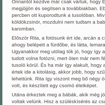
Onnantól kezdve már csak vártuk, hogy E
megjöjjön és segítsen a továbbiakban. E
percben ott kuporodtunk a tusolóban. Mive
köldökzsinór, mozdulni nem tudtam a bab
karomban.
Először Rita, a fotósunk ért ide, arcán a 
ahogy belépett a fürdőbe, és látta, lemara
Ugyanakkor meg utólag tök jó, hogy így a
tudott volna fotózni, mert öten már nem fé
tusoló körül. És ha már így alakult, hog
értek ide a kitolásig, akkor jobb, hogy sz
lehettünk. Rita így viszont meg bő négy ó
volt, és készített egy csomó életképet.
Utána érkeztek meg a bábák, akik még jó 
voltak velünk. Hisz a szüléskísérés az c