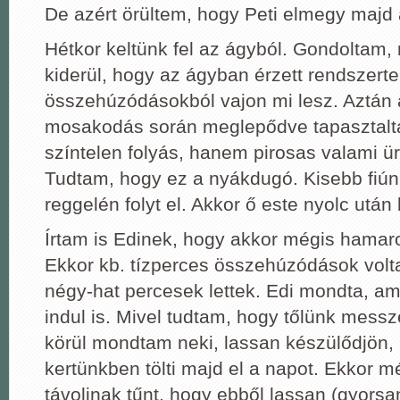
De azért örültem, hogy Peti elmegy majd
Hétkor keltünk fel az ágyból. Gondoltam,
kiderül, hogy az ágyban érzett rendszert
összehúzódásokból vajon mi lesz. Aztán 
mosakodás során meglepődve tapasztal
színtelen folyás, hanem pirosas valami ür
Tudtam, hogy ez a nyákdugó. Kisebb fiúnk
reggelén folyt el. Akkor ő este nyolc után b
Írtam is Edinek, hogy akkor mégis hamar
Ekkor kb. tízperces összehúzódások volta
négy-hat percesek lettek. Edi mondta, a
indul is. Mivel tudtam, hogy tőlünk messze 
körül mondtam neki, lassan készülődjön,
kertünkben tölti majd el a napot. Ekkor m
távolinak tűnt, hogy ebből lassan (gyorsa