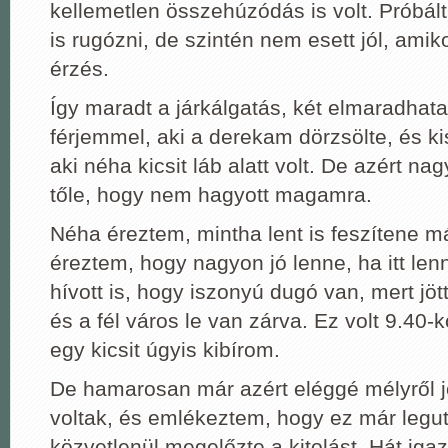
kellemetlen összehúzódás is volt. Próbá
is rugózni, de szintén nem esett jól, amikor
érzés.
Így maradt a járkálgatás, két elmaradhat
férjemmel, aki a derekam dörzsölte, és k
aki néha kicsit láb alatt volt. De azért na
tőle, hogy nem hagyott magamra.
Néha éreztem, mintha lent is feszítene m
éreztem, hogy nagyon jó lenne, ha itt le
hívott is, hogy iszonyú dugó van, mert jött
és a fél város le van zárva. Ez volt 9.40-
egy kicsit úgyis kibírom.
De hamarosan már azért eléggé mélyről 
voltak, és emlékeztem, hogy ez már legut
közvetlenül megelőzte a kitolást. Hát ig