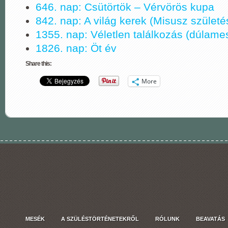
646. nap: Csütörtök ‒ Vérvörös kupa
842. nap: A világ kerek (Misusz születé
1355. nap: Véletlen találkozás (dúlame
1826. nap: Öt év
Share this:
More
MESÉK
A SZÜLÉSTÖRTÉNETEKRŐL
RÓLUNK
BEAVATÁS