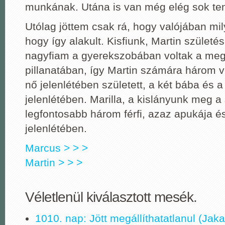
munkának. Utána is van még elég sok ten
Utólag jöttem csak rá, hogy valójában mi
hogy így alakult. Kisfiunk, Martin szület
nagyfiam a gyerekszobában voltak a meg
pillanatában, így Martin számára három v
nő jelenlétében született, a két bába és a
jelenlétében. Marilla, a kislányunk meg 
legfontosabb három férfi, azaz apukája és
jelenlétében.
Marcus > > >
Martin > > >
Véletlenül kiválasztott mesék.
1010. nap: Jött megállíthatatlanul (Jak