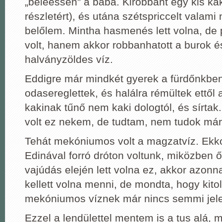
„beleessen” a baba. Kirobbant egy kis kak
részletért), és utána szétspriccelt valami
belőlem. Mintha hasmenés lett volna, de
volt, hanem akkor robbanhatott a burok és
halványzöldes víz.
Eddigre már mindkét gyerek a fürdőnkben
odasereglettek, és halálra rémültek ettől 
kakinak tűnő nem kaki dologtól, és sírtak. 
volt ez nekem, de tudtam, nem tudok már r
Tehát mekóniumos volt a magzatvíz. Ekk
Edinával forró dróton voltunk, miközben ő
vajúdás elején lett volna ez, akkor azonn
kellett volna menni, de mondta, hogy kito
mekóniumos víznek már nincs semmi jel
Ezzel a lendülettel mentem is a tus alá,