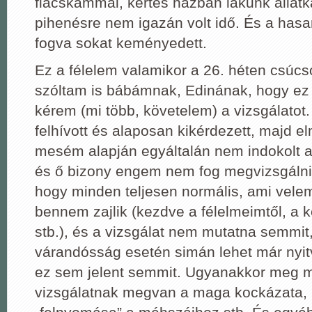
fiacskámmal, kertes házban lakunk állatk
pihenésre nem igazán volt idő. És a hasa
fogva sokat keményedett.
Ez a félelem valamikor a 26. héten csúcs
szóltam is bábámnak, Edinának, hogy ez
kérem (mi több, követelem) a vizsgálatot
felhívott és alaposan kikérdezett, majd e
mesém alapján egyáltalán nem indokolt a
és ő bizony engem nem fog megvizsgálni
hogy minden teljesen normális, ami velem
bennem zajlik (kezdve a félelmeimtől, a
stb.), és a vizsgálat nem mutatna semmit
várandósság esetén simán lehet már nyit
ez sem jelent semmit. Ugyanakkor meg 
vizsgálatnak megvan a maga kockázata, 