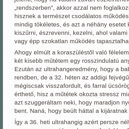
„rendszerben”, akkor azzal nem foglalk
hisznek a természet csodálatos működés
mindig tökéletes, és azt a néhány esetet 
kiszűrni, észrevenni, kezelni, ahol valami
vagy épp szokatlan működés tapasztalha
Ahogy elmúlt a koraszüléstől való félelem
két kisebb műtétem egy rosszindulatú any
Ezután az ultrahangeredmény, hogy a ba
rendben, de a 32. héten az addigi fejvég
mégiscsak visszafordult, és farral ücsörö
érthető, hisz a műtétek okozta stressz mi
azt szuggeráltam neki, hogy maradjon n
bent. Naná, hogy beült háttal a kijáratnak
Így a 36. heti ultrahangig azért persze n