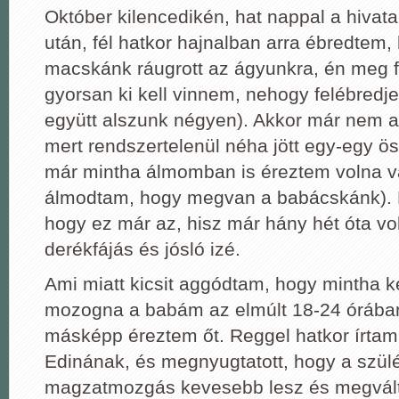
Október kilencedikén, hat nappal a hivata
után, fél hatkor hajnalban arra ébredtem,
macskánk ráugrott az ágyunkra, én meg f
gyorsan ki kell vinnem, nehogy felébredje
együtt alszunk négyen). Akkor már nem a
mert rendszertelenül néha jött egy-egy ö
már mintha álmomban is éreztem volna va
álmodtam, hogy megvan a babácskánk). 
hogy ez már az, hisz már hány hét óta vo
derékfájás és jósló izé.
Ami miatt kicsit aggódtam, hogy mintha 
mozogna a babám az elmúlt 18-24 órába
másképp éreztem őt. Reggel hatkor írtam 
Edinának, és megnyugtatott, hogy a szül
magzatmozgás kevesebb lesz és megválto