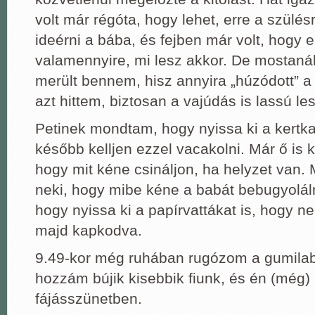
volt már régóta, hogy lehet, erre a szülé
ideérni a bába, és fejben már volt, hogy 
valamennyire, mi lesz akkor. De mostaná
merült bennem, hisz annyira „húzódott” a
azt hittem, biztosan a vajúdás is lassú l
Petinek mondtam, hogy nyissa ki a kertk
később kelljen ezzel vacakolni. Már ő is 
hogy mit kéne csináljon, ha helyzet van
neki, hogy mibe kéne a babát bebugyolál
hogy nyissa ki a papírvattákat is, hogy n
majd kapkodva.
9.49-kor még ruhában rugózom a gumila
hozzám bújik kisebbik fiunk, és én (még
fájásszünetben.