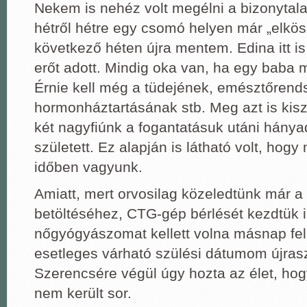
Nekem is nehéz volt megélni a bizonytal
hétről hétre egy csomó helyen már „elkö
következő héten újra mentem. Edina itt is 
erőt adott. Mindig oka van, ha egy baba 
Érnie kell még a tüdejének, emésztőrend
hormonháztartásának stb. Meg azt is kis
két nagyfiúnk a fogantatásuk utáni hánya
született. Ez alapján is látható volt, hogy
időben vagyunk.
Amiatt, mert orvosilag közeledtünk már a 
betöltéséhez, CTG-gép bérlését kezdtük in
nőgyógyászomat kellett volna másnap fe
esetleges várható szülési dátumom újra
Szerencsére végül úgy hozta az élet, ho
nem került sor.