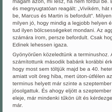
magam azon, mi lesz, ha nem fordul be. Ed
és megnyugtatóan reagált: „Vivikém, hát 
be, Marcus és Martin is befordult”. Milye
milyen jó, hogy mindig a legjobb helyen 
tud ilyen bölcsességeket mondani. Az ag
számára írom, persze befordult. Csak ho
Edinek lehessen igaza.
Gyönyörűen közeledtünk a terminushoz. 
számítottunk második babánk korábbi érk
hogy most sem töltjük majd be a 40. hete
amiatt volt öreg hiba, mert úton-útfélen az
terminus helyett már szinte a szeptember
jósolgattuk. És ahogy eljött a szeptember
eleje, már mindenki tűkön ült és kérdezge
már.