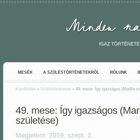
IGAZ TÖRTÉNETE
MESÉK
A SZÜLÉSTÖRTÉNETEKRŐL
RÓLUNK
Kezdőoldal
»
Szüléstörténetek
»
49. mese: Így igazságos (Marilla sz
49. mese: Így igazságos (Mari
születése)
Megjelent: 2019. szept. 2.