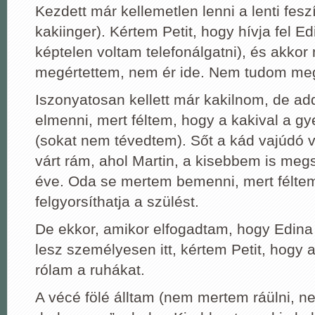
Kezdett már kellemetlen lenni a lenti fesz
kakiinger). Kértem Petit, hogy hívja fel E
képtelen voltam telefonálgatni), és akkor
megértettem, nem ér ide. Nem tudom meg
Iszonyatosan kellett már kakilnom, de a
elmenni, mert féltem, hogy a kakival a gye
(sokat nem tévedtem). Sőt a kád vajúdó v
várt rám, ahol Martin, a kisebbem is meg
éve. Oda se mertem bemenni, mert féltem
felgyorsíthatja a szülést.
De ekkor, amikor elfogadtam, hogy Edin
lesz személyesen itt, kértem Petit, hogy 
rólam a ruhákat.
A vécé fölé álltam (nem mertem ráülni, n