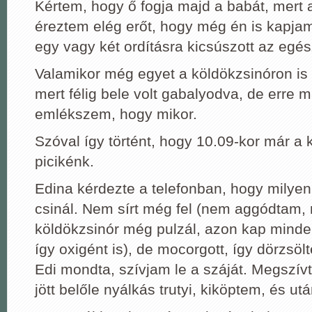
Kértem, hogy ő fogja majd a babát, mert
éreztem elég erőt, hogy még én is kapjam
egy vagy két ordításra kicsúszott az egé
Valamikor még egyet a köldökzsinóron is t
mert félig bele volt gabalyodva, de erre 
emlékszem, hogy mikor.
Szóval így történt, hogy 10.09-kor már a
picikénk.
Edina kérdezte a telefonban, hogy milyen
csinál. Nem sírt még fel (nem aggódtam, 
köldökzsinór még pulzál, azon kap mindent
így oxigént is), de mocorgott, így dörzsöl
Edi mondta, szívjam le a száját. Megszí
jött belőle nyálkás trutyi, kiköptem, és után