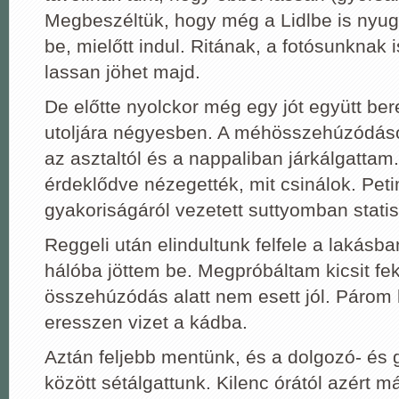
Megbeszéltük, hogy még a Lidlbe is nyug
be, mielőtt indul. Ritának, a fotósunknak 
lassan jöhet majd.
De előtte nyolckor még egy jót együtt ber
utoljára négyesben. A méhösszehúzódáso
az asztaltól és a nappaliban járkálgattam
érdeklődve nézegették, mit csinálok. Pet
gyakoriságáról vezetett suttyomban statis
Reggeli után elindultunk felfele a lakásba
hálóba jöttem be. Megpróbáltam kicsit fe
összehúzódás alatt nem esett jól. Párom
eresszen vizet a kádba.
Aztán feljebb mentünk, és a dolgozó- és
között sétálgattunk. Kilenc órától azért má