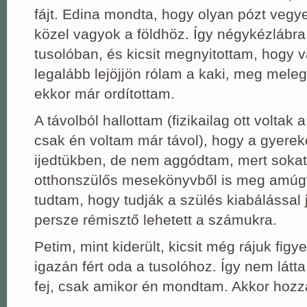
fájt. Edina mondta, hogy olyan pózt vegye
közel vagyok a földhöz. Így négykézlábra
tusolóban, és kicsit megnyitottam, hogy 
legalább lejöjjön rólam a kaki, meg meleg
ekkor már ordítottam.
A távolból hallottam (fizikailag ott voltak
csak én voltam már távol), hogy a gyerek
ijedtükben, de nem aggódtam, mert sokat
otthonszülős mesekönyvből is meg amúgy
tudtam, hogy tudják a szülés kiabálással j
persze rémisztő lehetett a számukra.
Petim, mint kiderült, kicsit még rájuk figye
igazán fért oda a tusolóhoz. Így nem látta
fej, csak amikor én mondtam. Akkor hozzá