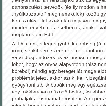
„felnyomása” a méhszájhoz stb. És egyéb
otthonszülést tervezők (és ily módon a ha
„nyúlkászástól” megmenekülők) között gya
koraszülés. Hát ezek után teljesen meg
minden egyéb más esetben is, amikor va
megkerestem Edit.
Azt hiszem, a legnagyobb különbség (ál
írom, senkit sem szeretnék megbántani) 
várandósgondozás és az orvosi terhesgo
lehet, hogy az orvos alapvetően (hisz nem
bőréből) mindig egy beteget lát maga előt
problémát jelez, akkor azt ki kell vizsgáln
gyógyítani stb. A bábák meg egy egészsé
egy tökéletesen működő testtel, és ebbe
próbálják a kismamát erősíteni. Ami pers
jelenti, hogy ha valami zavart észlelnéne