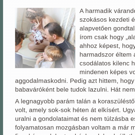
A harmadik váran
szokásos kezdeti 
alapvetően gondtala
írom csak hogy „al
ahhoz képest, hog
harmadszor éltem á
csodálatos kilenc 
mindenen képes vo
aggodalmaskodni. Pedig azt hittem, hogy 
babaváróként bele tudok lazulni. Hát nem 
A legnagyobb parám talán a koraszüléstől
volt, amely sok-sok héten át elkísért. Ug
uralni a gondolataimat és nem túlzásba e
folyamatosan mozgásban voltam a már m