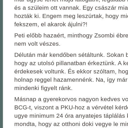
és a szüleim ott vannak. Egy császár mia
hozták ki. Engem meg leszúrtak, hogy mi
fekszem, el akarok ájulni?!
Peti előbb hazaért, minthogy Zsombi ébre
nem volt vészes.
Délután már kendőben sétáltunk. Sokan b
hogy az utolsó pillanatban érkeztünk. A k
érdekesek voltunk. És ekkor szóltam, ho
holnap reggel hazamennénk. Na, így má
mindenki figyelt ránk.
Másnap a gyerekorvos nagyon kedves vol
BCG-t, viszont a PKU-hoz a vérvétel kérdé
ugye minimum 24 óra anyatejes táplálás ke
mondta, hogy az otthoni doki vegye le m