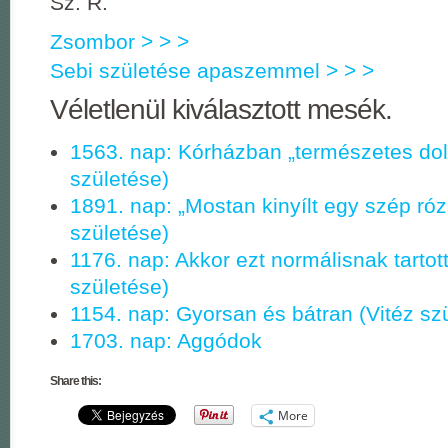
Sz. R.
Zsombor > > >
Sebi születése apaszemmel > > >
Véletlenül kiválasztott mesék.
1563. nap: Kórházban „természetes dol
születése)
1891. nap: „Mostan kinyílt egy szép rózs
születése)
1176. nap: Akkor ezt normálisnak tarto
születése)
1154. nap: Gyorsan és bátran (Vitéz sz
1703. nap: Aggódok
Share this:
More