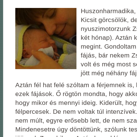
Huszonharmadika, d
Kicsit görcsölök, d
nyuszimotorzunk Zs
két hónap). Aztán k
megint. Gondoltam,
fájás, bár nekem 
volt és még most 
jött még néhány fáj
Aztán fél hat felé szóltam a férjemnek is
ezek fájások. Ő rögtön mondta, hogy akko
hogy mikor és mennyi ideig. Kiderült, hog
félpercesek. De nem voltak túl intenzívek
nem múlt, egyre erősebb lett, de nem sza
Mindenesetre úgy döntöttünk, szólunk t