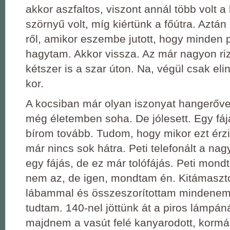
akkor aszfaltos, viszont annál több volt a 
szörnyű volt, míg kiértünk a főútra. Aztán
ről, amikor eszembe jutott, hogy minden p
hagytam. Akkor vissza. Az már nagyon rizi
kétszer is a szar úton. Na, végül csak eli
kor.
A kocsiban már olyan iszonyat hangerőve
még életemben soha. De jólesett. Egy fá
bírom tovább. Tudom, hogy mikor ezt érzi
már nincs sok hátra. Peti telefonált a n
egy fájás, de ez már tolófájás. Peti mond
nem az, de igen, mondtam én. Kitámaszt
lábammal és összeszorítottam mindenem
tudtam. 140-nel jöttünk át a piros lámp
majdnem a vasút felé kanyarodott, kormá