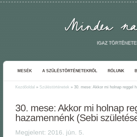
IGAZ TÖRTÉNETE
MESÉK
A SZÜLÉSTÖRTÉNETEKRŐL
RÓLUNK
Kezdőoldal
»
Szüléstörténetek
»
30. mese: Akkor mi holnap reggel 
30. mese: Akkor mi holnap re
hazamennénk (Sebi születés
Megjelent: 2016. jún. 5.