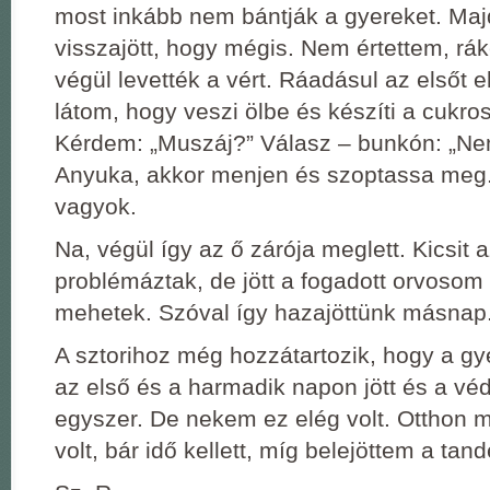
most inkább nem bántják a gyereket. Maj
visszajött, hogy mégis. Nem értettem, rá
végül levették a vért. Ráadásul az elsőt e
látom, hogy veszi ölbe és készíti a cukro
Kérdem: „Muszáj?” Válasz – bunkón: „N
Anyuka, akkor menjen és szoptassa meg
vagyok.
Na, végül így az ő zárója meglett. Kicsit
problémáztak, de jött a fogadott orvoso
mehetek. Szóval így hazajöttünk másnap
A sztorihoz még hozzátartozik, hogy a g
az első és a harmadik napon jött és a vé
egyszer. De nekem ez elég volt. Otthon 
volt, bár idő kellett, míg belejöttem a ta