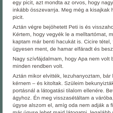
egy picit, azt mondta az orvos, hogy nagy
inkább összevarrja. Meg még a kisajkak 
picit.
Aztán végre bejöhetett Peti is és visszaho
Kértem, hogy vegyék le a melltartómat, 
kaptam már benti hacukát is. Cicire tétel,
ügyesen ment, de hamar elfáradt és besz
Nagy szívfájdalmam, hogy Apa nem volt 
minden rendben volt.
Aztán mikor elvitték, lezuhanyoztam, bár k
kérnem – és kitoltak. Szüleim bekunyizt
portásnál a látogatási tilalom ellenére. Be
ágyhoz. Én meg visszasétáltam a váróba
úgyse alszom el, amíg oda nem adják a 
már úgyse lehet majd látogatni, legalább