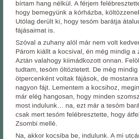
bírtam hang nélkül. A férjem felébresztet
hogy bemegyünk a kórházba, költözzene
Utólag derült ki, hogy tesóm barátja áta
fájásaimat is.
Szóval a zuhany alól már nem volt kedve
Párom kiállt a kocsival, én még mindig a
Aztán valahogy kiimádkozott onnan. Felö
tudtam, tesóm öltöztetett. De még mindig
ötpercenként voltak fájások, de mostanra
nagyon fájt. Lementem a kocsihoz, megin
már elég hangosan, hogy minden szomsz
most indulunk… na, ezt már a tesóm barátj
csak mert tesóm felébresztette, hogy átf
Zsombi mellé.
Na, akkor kocsiba be, indulunk. A mi utc