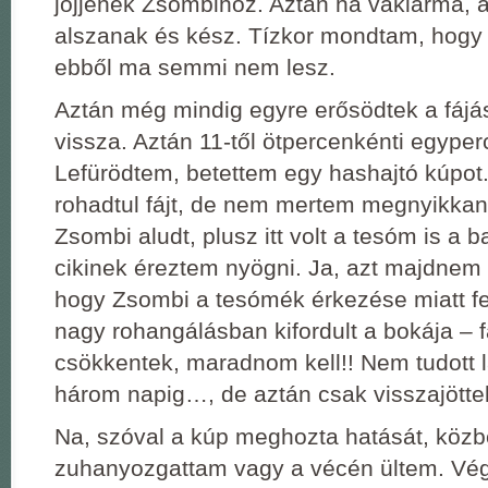
jöjjenek Zsombihoz. Aztán ha vaklárma, a
alszanak és kész. Tízkor mondtam, hogy 
ebből ma semmi nem lesz.
Aztán még mindig egyre erősödtek a fájá
vissza. Aztán 11-től ötpercenkénti egyper
Lefürödtem, betettem egy hashajtó kúpot.
rohadtul fájt, de nem mertem megnyikkan
Zsombi aludt, plusz itt volt a tesóm is a b
cikinek éreztem nyögni. Ja, azt majdnem e
hogy Zsombi a tesómék érkezése miatt fe
nagy rohangálásban kifordult a bokája – 
csökkentek, maradnom kell!! Nem tudott l
három napig…, de aztán csak visszajöttek
Na, szóval a kúp meghozta hatását, köz
zuhanyozgattam vagy a vécén ültem. Vé