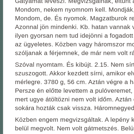
Gatyámat leveszi. Megvizsgálnak, eltűnt
Mondom, nekem nyomnom kell. Mondják
Mondom, de. És nyomok. Magzatburok repe
Azonnal jön mindenki. Kb. hatan vannak 
ilyen gyorsan nem tud idejönni a fogadot
az ügyeletes. Közben vagy háromszor m
szóljanak a férjemnek, de már nem volt 
Szóval nyomtam. És kibújt. 2.15. Nem sír
szuszogott. Akkor kezdett sírni, amikor elv
mérlegre. 3780 g, 56 cm. Aztán végre a h
Persze én előtte levettem a pulóveremet,
mert ugye átöltözni nem volt időm. Aztán e
sokára hozták csak vissza. Háromnegyed
Közben engem megvizsgáltak. A lepény k
belül megvolt. Nem volt gátmetszés. Bel