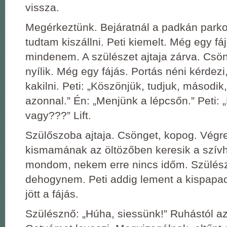
vissza.
Megérkeztünk. Bejáratnál a padkán park
tudtam kiszállni. Peti kiemelt. Még egy fá
mindenem. A szülészet ajtaja zárva. Csö
nyílik. Még egy fájás. Portás néni kérdezi
kakilni. Peti: „Köszönjük, tudjuk, második,
azonnal.” Én: „Menjünk a lépcsőn.” Peti: 
vagy???” Lift.
Szülőszoba ajtaja. Csönget, kopog. Végr
kismamának az öltözőben keresik a szívh
mondom, nekem erre nincs időm. Szülész
dehogynem. Peti addig lement a kispapac
jött a fájás.
Szülésznő: „Húha, siessünk!” Ruhástól az