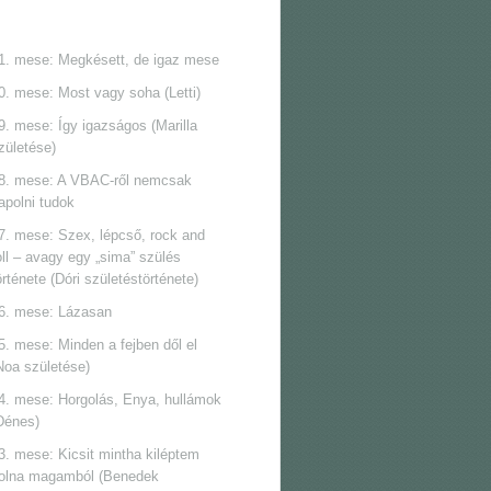
1. mese: Megkésett, de igaz mese
0. mese: Most vagy soha (Letti)
9. mese: Így igazságos (Marilla
zületése)
8. mese: A VBAC-ről nemcsak
apolni tudok
7. mese: Szex, lépcső, rock and
oll ‒ avagy egy „sima” szülés
örténete (Dóri születéstörténete)
6. mese: Lázasan
5. mese: Minden a fejben dől el
Noa születése)
4. mese: Horgolás, Enya, hullámok
Dénes)
3. mese: Kicsit mintha kiléptem
olna magamból (Benedek