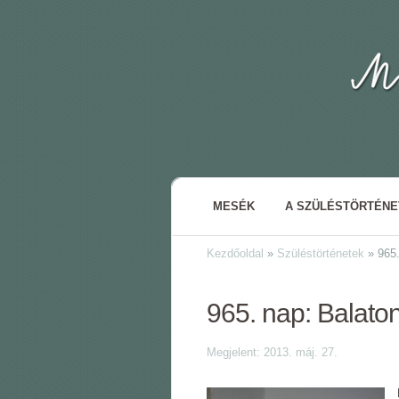
MESÉK
A SZÜLÉSTÖRTÉN
Kezdőoldal
»
Szüléstörténetek
»
965.
965. nap: Balaton-
Megjelent: 2013. máj. 27.