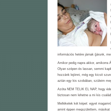
információs hetére járnak (járunk, m
Amikor pedig napra akkor, amikorra Á
Olyan szépen és lassan, semmi kapk
hozzánk lejönni, még egy kicsit szun
aztán egy kis szobában, szüleim meg
Azóta NEM TELIK EL NAP, hogy édes
biztosan nem lehetne a mi kis család
Mellékelek két képet: egyet magamró
amint éppen megszülettem, másikat