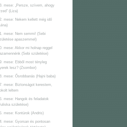
3. mese: „Persze, szívem, ahogy
rzed” (Liza)
2. mese: Nekem kellett még idő
Léna)
1. mese: Nem semmi! (Sebi
zületése apaszemmel)
0. mese: Akkor mi holnap reggel
azamennénk (Sebi születése)
9. mese: Ebből most tényleg
yerek lesz? (Zsombor)
8. mese: Ősrobbanás (Hajni baba)
7. mese: Biztonságot kerestem,
okolt leltem
6. mese: Hangok és feladatok
Juliska születése)
5. mese: Kontúrok (Andris)
4. mese: Gyorsan és pontosan