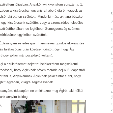
születtem júliusban. Anyakönyvi kivonatom sorszáma: 1.
Ebben a kisvárosban ugyanis a háború óta én vagyok az
5
első, aki otthon született. Mindenki más, aki arra büszke,
5
hogy kisvárosunk szülötte, vagy a szomszédos település
szülőotthonában, de legtöbben Somogyország számos
4
s
kórházának egyikében születtek.
4
Édesanyám és édesapám hároméves gondos előkészítés
p
és tájékozódás után közösen döntött úgy, hogy Ági
4
erthogy akkor már pocaklakó voltam).
r
gi a születésemet sejtette: belekezdtem megszületni.
t
odással, hogy Ágiéknak bőven maradt idejük Budapestről
4
dítani is, Anyukámnak Ágiéknak palacsintát sütni, hogy
4
hitt ágyában, világra segíthessenek.
(
anyám, édesapám ne emlékezne meg Ágiról, aki nélkül
4
unk annyira boldog!
(
4
l,
v