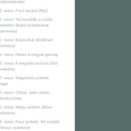
züléstörténete)
2. mese: A kör bezárul (Riki)
1. mese: Hol kezdődik a szülés
örténete? (Bobó születésének
pameséje)
0. mese: Kitáncoltuk (Boldizsár
zületése)
9. mese: Három a magyar igazság
8. mese: A megváltó oxitocin (Dóri
zületése)
7. mese: Magunktól született
agor
6. mese: Otthon, édes otthon
Boróka Anna)
5. mese: Mégis szültem (Miron
zületése)
4. mese: Anya születik. Nő születik
Vénusz születése)