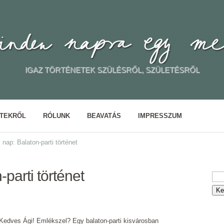
IGAZ TÖRTÉNETEK SZÜLÉSRŐL, SZÜLETÉSRŐL
ETEKRŐL
RÓLUNK
BEAVATÁS
IMPRESSZUM
 nap: Balaton-parti történet
parti történet
Kedves Ági! Emlékszel? Egy balaton-parti kisvárosban