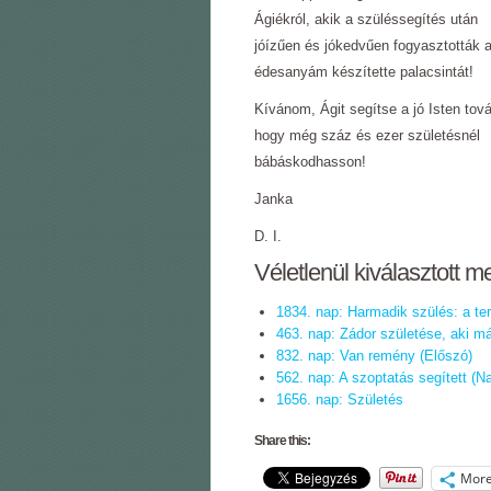
Ágiékról, akik a szüléssegítés után
jóízűen és jókedvűen fogyasztották 
édesanyám készítette palacsintát!
Kívánom, Ágit segítse a jó Isten tov
hogy még száz és ezer születésnél
bábáskodhasson!
Janka
D. I.
Véletlenül kiválasztott m
1834. nap: Harmadik szülés: a t
463. nap: Zádor születése, aki má
832. nap: Van remény (Előszó)
562. nap: A szoptatás segített (N
1656. nap: Születés
Share this:
Mor