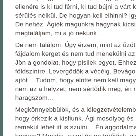
ellenére is ki tud férni, ki tud bújni a várt
sérülés nélkül. De hogyan kell elhinni? 
De nehéz. Ágiék magunkra hagynak kicsi
megtaláljam, mi a jó nekünk…
De nem találom. Úgy érzem, mint az űzött
fájdalom kerget és nem tud menekülni az 
Jön a gondolat, hogy pisilek egyet. Ehhez
földszintre. Levergődök a vécéig. Bevágo
ajtót… Tudom, hogy előtte nem kell mag
nem az a helyzet, nem sértődik meg, én
haragszom…
Megkönnyebbülök, és a lélegzetvételembő
hogy érkezik a kisfiunk. Ági mosolyog és
remekül lehet itt is szülni… Én aggodal
hogyan? Mondja, ezzel én ne törődjek, a