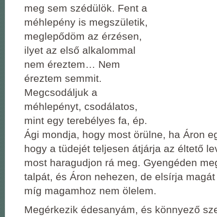
meg sem szédülök. Fent a
méhlepény is megszületik,
meglepődöm az érzésen,
ilyet az első alkalommal
nem éreztem… Nem
éreztem semmit.
Megcsodáljuk a
méhlepényt, csodálatos,
mint egy terebélyes fa, ép.
Ági mondja, hogy most örülne, ha Áron eg
hogy a tüdejét teljesen átjárja az éltető l
most haragudjon rá meg. Gyengéden meg
talpát, és Áron nehezen, de elsírja magát 
míg magamhoz nem ölelem.
Megérkezik édesanyám, és könnyező sz