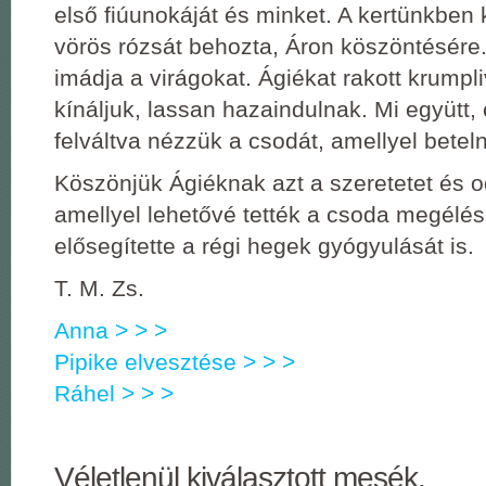
első fiúunokáját és minket. A kertünkben k
vörös rózsát behozta, Áron köszöntésére.
imádja a virágokat. Ágiékat rakott krumpli
kínáljuk, lassan hazaindulnak. Mi együtt
felváltva nézzük a csodát, amellyel betel
Köszönjük Ágiéknak azt a szeretetet és o
amellyel lehetővé tették a csoda megélés
elősegítette a régi hegek gyógyulását is.
T. M. Zs.
Anna > > >
Pipike elvesztése > > >
Ráhel > > >
Véletlenül kiválasztott mesék.