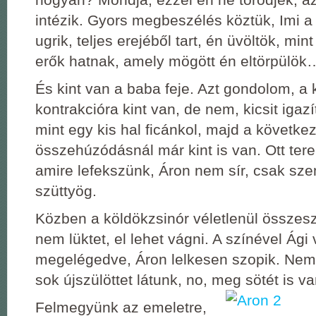
intézik. Gyors megbeszélés köztük, Imi 
ugrik, teljes erejéből tart, én üvöltök, mint
erők hatnak, amely mögött én eltörpülök
És kint van a baba feje. Azt gondolom, a
kontrakcióra kint van, de nem, kicsit igazít
mint egy kis hal ficánkol, majd a követke
összehúzódásnál már kint is van. Ott ter
amire lefekszünk, Áron nem sír, csak szem
szüttyög.
Közben a köldökzsinór véletlenül összesz
nem lüktet, el lehet vágni. A színével Ági
megelégedve, Áron lelkesen szopik. Ne
sok újszülöttet látunk, no, meg sötét is va
Felmegyünk az emeletre,