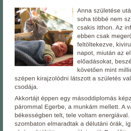
Anna születése utá
soha többé nem sz
csakis itthon. Az i
ebben csak megerős
feltöltekezve, kivir
napot, miután az e
előadásokat, beszé
követően mint mill
szépen kirajzolódni látszott a születés val
csodája.
Akkortájt éppen egy másoddiplomás képzé
párommal Egerbe, a munkám mellett. A 
békességben telt, tele voltam energiával.
szombaton elmaradtak a délutáni órák, íg