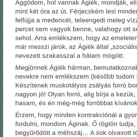
Aggódom, hol vannak Ágiék, mondják, eli
mint két óra az út. Férjecském lesi mind
felfújja a medencét, teleengedi meleg ví
percet sem vagyok benne, valahogy ott s
sehol. Arra emlékszem, hogy az emeleten
már messzi járok, az Ágiék által „szociáli
nevezett szakasszal a hátam mögött.
Megjönnek Ágiék hárman, bemutatkoznak 
nevekre nem emlékszem (később tudom 
Készítenek muskotályos zsályás forró bo
nagyon jó! Olyan forró, alig bírja a kezük
hasam, és én még-még forróbbat kívánok
Érzem, hogy minden kontrakciónál a gyo
fordulni, mondom Áginak. Ő rögtön tudja,
begyűrődött a méhszáj… A sok olvasott tö