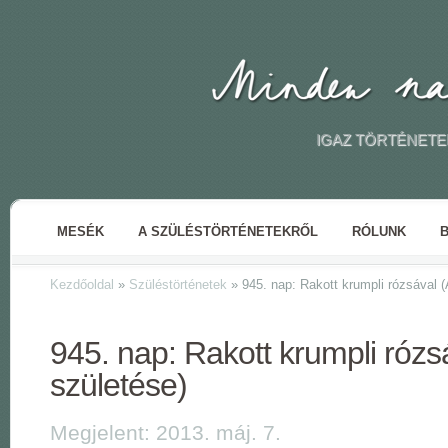
IGAZ TÖRTÉNETE
MESÉK
A SZÜLÉSTÖRTÉNETEKRŐL
RÓLUNK
Kezdőoldal
»
Szüléstörténetek
»
945. nap: Rakott krumpli rózsával (
945. nap: Rakott krumpli rózs
születése)
Megjelent: 2013. máj. 7.