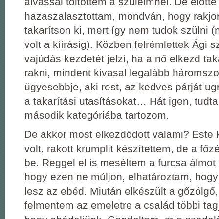
alvással töltöttem a szüleimnél. De előtte
hazaszalasztottam, mondván, hogy rakjo
takarítson ki, mert így nem tudok szülni (
volt a kiírásig). Közben felrémlettek Ági 
vajúdás kezdetét jelzi, ha a nő elkezd tak
rakni, mindent kivasal legalább háromszor
ügyesebbje, aki rest, az kedves párját ug
a takarítási utasításokat… Hát igen, tudt
második kategóriába tartozom.
De akkor most elkezdődött valami? Este
volt, rakott krumplit készítettem, de a főzé
be. Reggel el is meséltem a furcsa álmo
hogy ezen ne múljon, elhatároztam, hogy 
lesz az ebéd. Miután elkészült a gőzölgő, 
felmentem az emeletre a család többi tag