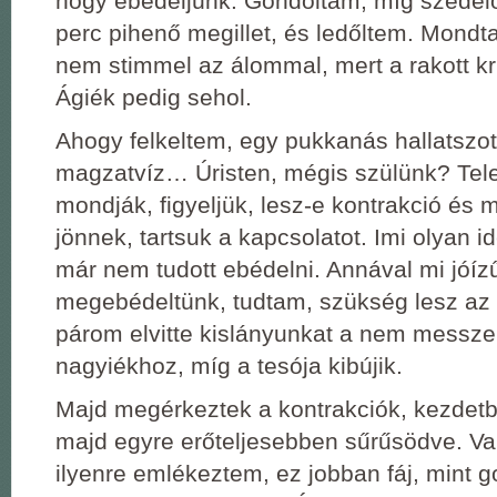
hogy ebédeljünk. Gondoltam, míg szedel
perc pihenő megillet, és ledőltem. Mondt
nem stimmel az álommal, mert a rakott kr
Ágiék pedig sehol.
Ahogy felkeltem, egy pukkanás hallatszott
magzatvíz… Úristen, mégis szülünk? Tel
mondják, figyeljük, lesz-e kontrakció és 
jönnek, tartsuk a kapcsolatot. Imi olyan i
már nem tudott ebédelni. Annával mi jóíz
megebédeltünk, tudtam, szükség lesz az
párom elvitte kislányunkat a nem messze
nagyiékhoz, míg a tesója kibújik.
Majd megérkeztek a kontrakciók, kezdet
majd egyre erőteljesebben sűrűsödve. V
ilyenre emlékeztem, ez jobban fáj, mint 