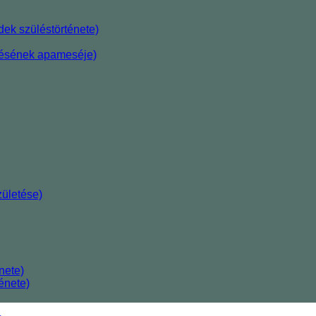
ek szüléstörténete)
etésének apameséje)
ületése)
nete)
énete)