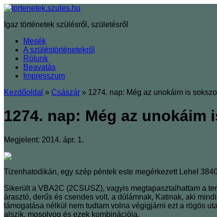
Igaz történetek szülésről, születésről
Mesék
A szüléstörténetekről
Rólunk
Beavatás
Impresszum
Kezdőoldal
»
Császár
»
1274. nap: Még az unokáim is sokszor 
1274. nap: Még az unokáim is
Megjelent: 2014. ápr. 1.
Tizenhatodikán, egy szép péntek este megérkezett Lehel 3840
Sikerült a VBA2C (2CSUSZ), vagyis megtapasztalhattam a termé
árasztó, derűs és csendes volt, a dúlámnak, Katinak, aki mindig
támogatása nélkül nem tudtam volna végigjárni ezt a rögös utat
alszik, mosolyog és ezek kombinációja.