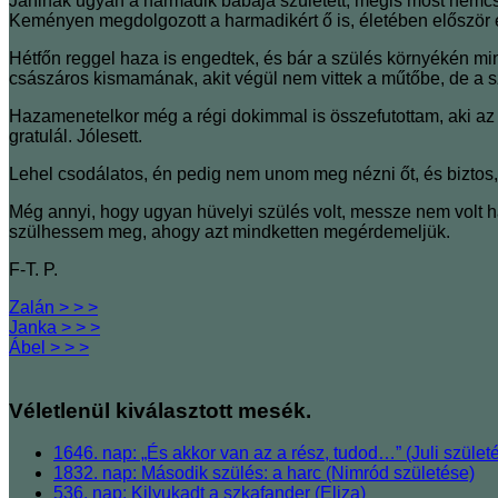
Janinak ugyan a harmadik babája született, mégis most nemcsa
Keményen megdolgozott a harmadikért ő is, életében először e
Hétfőn reggel haza is engedtek, és bár a szülés környékén m
császáros kismamának, akit végül nem vittek a műtőbe, de a 
Hazamenetelkor még a régi dokimmal is összefutottam, aki az u
gratulál. Jólesett.
Lehel csodálatos, én pedig nem unom meg nézni őt, és biztos,
Még annyi, hogy ugyan hüvelyi szülés volt, messze nem volt há
szülhessem meg, ahogy azt mindketten megérdemeljük.
F-T. P.
Zalán > > >
Janka > > >
Ábel > > >
Véletlenül kiválasztott mesék.
1646. nap: „És akkor van az a rész, tudod…” (Juli szület
1832. nap: Második szülés: a harc (Nimród születése)
536. nap: Kilyukadt a szkafander (Eliza)