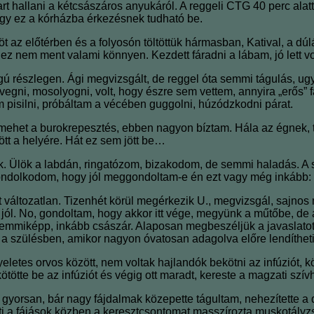
rt hallani a kétcsászáros anyukáról. A reggeli CTG 40 perc alatt
ogy ez a kórházba érkezésnek tudható be.
töt az előtérben és a folyosón töltöttük hármasban, Katival, a 
l ez nem ment valami könnyen. Kezdett fáradni a lábam, jó lett
agú részlegen. Ági megvizsgált, de reggel óta semmi tágulás, u
vegni, mosolyogni, volt, hogy észre sem vettem, annyira „erős” fá
m pisilni, próbáltam a vécében guggolni, húzódzkodni párat.
gy mehet a burokrepesztés, ebben nagyon bíztam. Hála az égnek, t
ött a helyére. Hát ez sem jött be…
. Ülök a labdán, ringatózom, bizakodom, de semmi haladás. A 
gondolkodom, hogy jól meggondoltam-e én ezt vagy még inkább: 
zet változatlan. Tizenhét körül megérkezik U., megvizsgál, saj
l. No, gondoltam, hogy akkor itt vége, megyünk a műtőbe, de a 
semmiképp, inkább császár. Alaposan megbeszéljük a javaslatot
nt a szülésben, amikor nagyon óvatosan adagolva előre lendítheti
eletes orvos között, nem voltak hajlandók bekötni az infúziót, k
ötte be az infúziót és végig ott maradt, kereste a magzati szív
yorsan, bár nagy fájdalmak közepette tágultam, nehezítette a d
Kati a fájások közben a keresztcsontomat masszírozta muskotályz