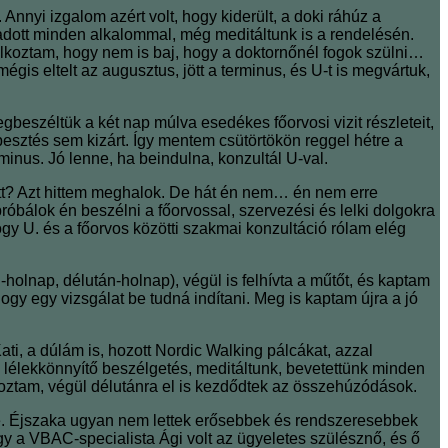
nnyi izgalom azért volt, hogy kiderült, a doki ráhúz a
adott minden alkalommal, még meditáltunk is a rendelésén.
olkoztam, hogy nem is baj, hogy a doktornőnél fogok szülni…
s eltelt az augusztus, jött a terminus, és U-t is megvártuk,
gbeszéltük a két nap múlva esedékes főorvosi vizit részleteit,
pesztés sem kizárt. Így mentem csütörtökön reggel hétre a
minus. Jó lenne, ha beindulna, konzultál U-val.
vett? Azt hittem meghalok. De hát én nem… én nem erre
bálok én beszélni a főorvossal, szervezési és lelki dolgokra
gy U. és a főorvos közötti szakmai konzultáció rólam elég
holnap, délután-holnap), végül is felhívta a műtőt, és kaptam
ogy egy vizsgálat be tudná indítani. Meg is kaptam újra a jó
ti, a dúlám is, hozott Nordic Walking pálcákat, azzal
k lélekkönnyítő beszélgetés, meditáltunk, bevetettünk minden
ztam, végül délutánra el is kezdődtek az összehúzódások.
tőbe. Éjszaka ugyan nem lettek erősebbek és rendszeresebbek
gy a VBAC-specialista Ági volt az ügyeletes szülésznő, és ő