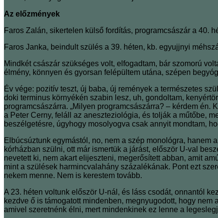
Az előzmények
Faros Zalán, sikertelen külső fordítás, programcsászár a 40. h
Faros Janka, beindult szülés a 39. héten, kb. egyujjnyi méhszá
Mindkét császár szükséges volt, elfogadtam, bár szomorú vol
élmény, könnyen és gyorsan felépültem utána, szépen begyógy
Év vége: pozitív teszt, új baba, új remények a természetes szül
doki terminus környékén szabin lesz, uh, gondoltam, kenyértö
programcsászárra. „Milyen programcsászárra? – kérdem én. Ke
a Peter Cerny, feláll az aneszteziológia, és tolják a műtőbe
beszélgetésre, úgyhogy mosolyogva csak annyit mondtam, hogy
Elbúcsúztunk egymástól, no, nem a szép monológra, hanem a sz
kórházban szülni, ott már ismertük a járást, először U-val be
nevetett ki, nem akart elijeszteni, megerősített abban, amit 
mint a szülések harmincvalahány százalékának. Pont ezt szer
nekem menne. Nem is kerestem tovább.
A 23. héten voltunk először U-nál, és láss csodát, onnantól kez
kezdve ő is támogatott mindenben, megnyugodott, hogy nem a
amivel szeretnénk élni, mert mindenkinek ez lenne a legesleg