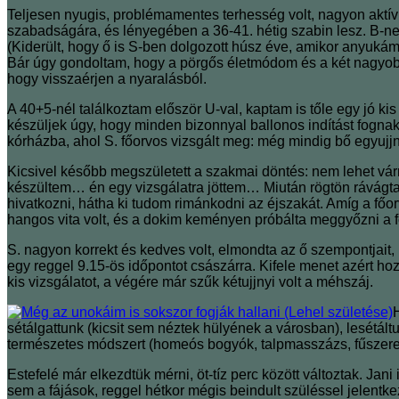
Teljesen nyugis, problémamentes terhesség volt, nagyon aktív v
szabadságára, és lényegében a 36-41. hétig szabin lesz. B-ne
(Kiderült, hogy ő is S-ben dolgozott húsz éve, amikor anyuká
Bár úgy gondoltam, hogy a pörgős életmódom és a két nagyobb 
hogy visszaérjen a nyaralásból.
A 40+5-nél találkoztam először U-val, kaptam is tőle egy jó ki
készüljek úgy, hogy minden bizonnyal ballonos indítást fognak 
kórházba, ahol S. főorvos vizsgált meg: még mindig bő egyujjny
Kicsivel később megszületett a szakmai döntés: nem lehet várn
készültem… én egy vizsgálatra jöttem… Miután rögtön rávágta
hivatkozni, hátha ki tudom rimánkodni az éjszakát. Amíg a fő
hangos vita volt, és a dokim keményen próbálta meggyőzni a f
S. nagyon korrekt és kedves volt, elmondta az ő szempontjait,
egy reggel 9.15-ös időpontot császárra. Kifele menet azért hoz
kis vizsgálatot, a végére már szűk kétujjnyi volt a méhszáj.
sétálgattunk (kicsit sem néztek hülyének a városban), lesétál
természetes módszert (homeós bogyók, talpmasszázs, fűszeres
Estefelé már elkezdtük mérni, öt-tíz perc között változtak. J
sem a fájások, reggel hétkor mégis beindult szüléssel jelentk