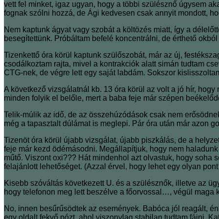
vett fel minket, igaz ugyan, hogy a többi szülésznő úgysem aka
fognak szólni hozzá, de Ági kedvesen csak annyit mondott, h
Nem kaptunk ágyat vagy szobát a költözés miatt, így a délelőt
besegítettünk. Próbáltam befelé koncentrálni, de érthető okbó
Tizenkettő óra körül kaptunk szülőszobát, már az új, festéksz
csodálkoztam rajta, mivel a kontrakciók alatt simán tudtam cse
CTG-nek, de végre lett egy saját labdám. Sokszor kislisszolta
A következő vizsgálatnál kb. 13 óra körül az volt a jó hír, ho
minden folyik el belőle, mert a baba feje már szépen beékelőd
Telik-múlik az idő, de az összehúzódások csak nem erősödnek
még a tapasztalt dúlámat is meglepi. Pár óra után már azon 
Tizenöt óra körül újabb vizsgálat, újabb piszkálás, de a hely
feje már kezd ödémásodni. Megállapítjuk, hogy nem haladunk jó
műtő. Viszont oxi??? Hát mindenhol azt olvastuk, hogy soha 
felajánlott lehetőséget. (Azzal érvel, hogy lehet egy olyan po
Kisebb szóváltás következett U. és a szülésznők, illetve az ügy
hogy telefonon meg lett beszélve a főorvossal…, végül maga köt
No, innen besűrűsödtek az események. Babóca jól reagált, én g
egy oldalt fekvő pózt, ahol viszonylag stabilan tudtam fájni. 