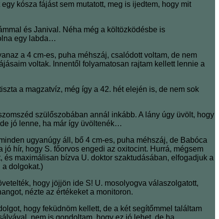
 egy kósza fájást sem mutatott, meg is ijedtem, hogy mit
dúlámmal és Janival. Néha még a költözködésbe is
 volna egy labda…
gyanaz a 4 cm-es, puha méhszáj, csalódott voltam, de nem
jásaim voltak. Innentől folyamatosan rajtam kellett lennie a
iszta a magzatvíz, még így a 42. hét elején is, de nem sok
szomszéd szülőszobában annál inkább. A lány úgy üvölt, hogy
de jó lenne, ha már így üvöltenék…
nos minden ugyanúgy áll, bő 4 cm-es, puha méhszáj, de Babóca
jó hír, hogy S. főorvos engedi az oxitocint. Hurrá, mégsem
, és maximálisan bízva U. doktor szaktudásában, elfogadjuk a
 a dolgokat.)
övetelték, hogy jöjjön ide S! U. mosolyogva válaszolgatott,
hangot, nézte az értékeket a monitoron.
olgot, hogy feküdnöm kellett, de a két segítőmmel találtam
sályával, nem is gondoltam, hogy ez jó lehet, de ha