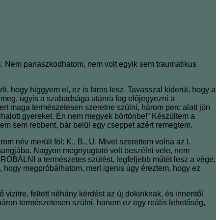
lni. Nem panaszkodhatom, nem volt egyik sem traumatikus
li, hogy higgyem el, ez is faros lesz. Tavasszal kiderül, hogy a
 meg, úgyis a szabadsága utánra fog előjegyezni a
t maga természetesen szeretne szülni, három perc alatt jön
élhalott gyereket. Én nem megyek börtönbe!” Készültem a
em sem rebbent, bár belül egy cseppet azért remegtem.
név merült föl: K., B., U. Mivel szerettem volna az I.
 a hangjába. Nagyon megnyugtató volt beszélni vele, nem
PRÓBÁLNI a természetes szülést, legfeljebb műtét lesz a vége,
i, hogy megpróbálhatom, mert igenis úgy éreztem, hogy ez
vizitre, feltett néhány kérdést az új dokinknak, és innentől
áron természetesen szülni, hanem ez egy reális lehetőség,