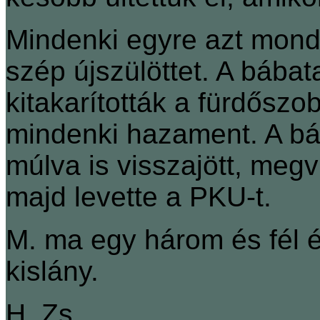
Mindenki egyre azt mondt
szép újszülöttet. A bába
kitakarították a fürdőszo
mindenki hazament. A b
múlva is visszajött, meg
majd levette a PKU-t.
M. ma egy három és fél év
kislány.
H. Zs.