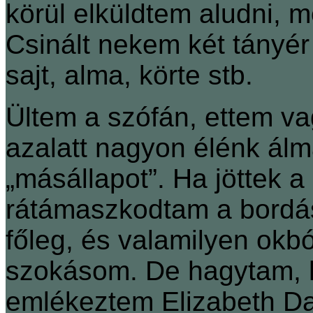
körül elküldtem aludni, 
Csinált nekem két tányér 
sajt, alma, körte stb.
Ültem a szófán, ettem va
azalatt nagyon élénk álm
„másállapot”. Ha jöttek a
rátámaszkodtam a bordás
főleg, és valamilyen okb
szokásom. De hagytam, h
emlékeztem Elizabeth Da