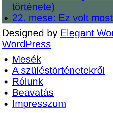
története)
22. mese: Ez volt most
Designed by
Elegant Wo
WordPress
Mesék
A szüléstörténetekről
Rólunk
Beavatás
Impresszum