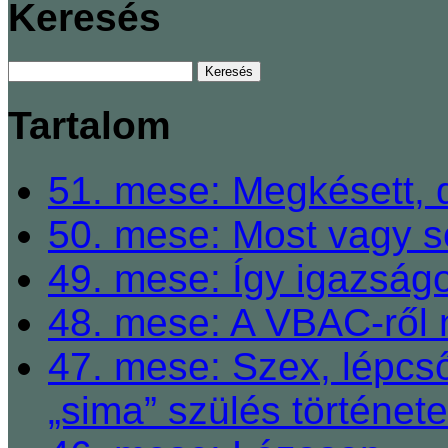
Keresés
Tartalom
51. mese: Megkésett, 
50. mese: Most vagy so
49. mese: Így igazságo
48. mese: A VBAC-ről 
47. mese: Szex, lépcső
„sima” szülés története