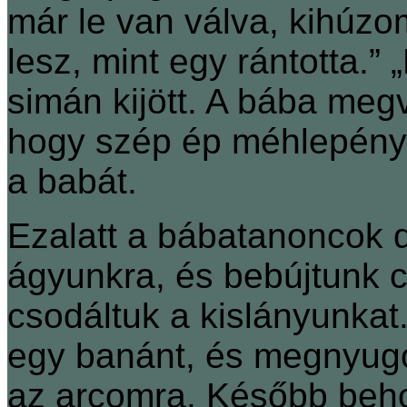
már le van válva, kihúz
lesz, mint egy rántotta.”
simán kijött. A bába meg
hogy szép ép méhlepény.
a babát.
Ezalatt a bábatanoncok d
ágyunkra, és bebújtunk c
csodáltuk a kislányunkat
egy banánt, és megnyugod
az arcomra. Később beho