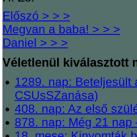
Előszó > > >
Megvan a baba! > > >
Daniel > > >
Véletlenül kiválasztott
1289. nap: Beteljesült 
CSUsSZanása)
408. nap: Az első szü
878. nap: Még 21 nap
18. mese: Kinyomták b