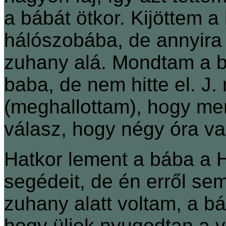
a bábát ötkor. Kijöttem 
hálószobába, de annyira
zuhany alá. Mondtam a b
baba, de nem hitte el. 
(meghallottam), hogy menn
válasz, hogy négy óra va
Hatkor lement a bába a 
segédeit, de én erről se
zuhany alatt voltam, a bá
hogy üljek nyugodtan a v