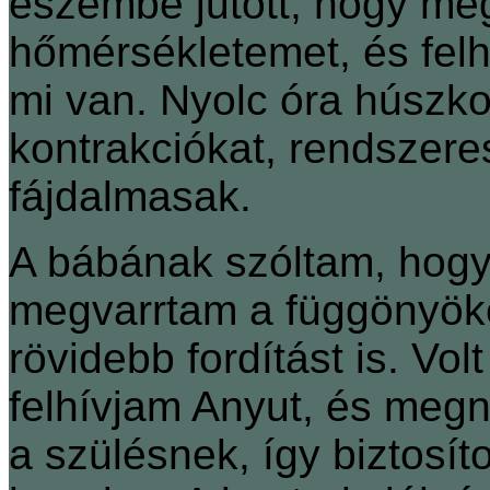
eszembe jutott, hogy meg
hőmérsékletemet, és felh
mi van. Nyolc óra húszko
kontrakciókat, rendszere
fájdalmasak.
A bábának szóltam, hogy 
megvarrtam a függönyök
rövidebb fordítást is. Vo
felhívjam Anyut, és meg
a szülésnek, így biztosí