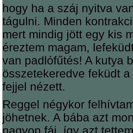
hogy ha a száj nyitva van
tágulni. Minden kontrakc
mert mindig jött egy kis
éreztem magam, lefeküdt
van padlófűtés! A kutya 
összetekeredve feküdt a
fejjel nézett.
Reggel négykor felhívtam
jöhetnek. A bába azt mo
nagyon fáj, így azt tette