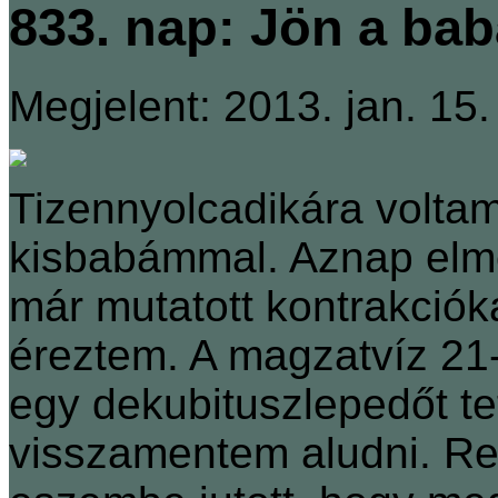
833. nap: Jön a bab
Megjelent: 2013. jan. 15.
Tizennyolcadikára voltam
kisbabámmal. Aznap elme
már mutatott kontrakciók
éreztem. A magzatvíz 21-
egy dekubituszlepedőt te
visszamentem aludni. Re