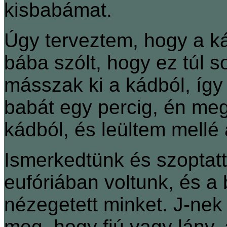
kisbabámat.
Úgy terveztem, hogy a 
bába szólt, hogy ez túl s
másszak ki a kádból, íg
babát egy percig, én me
kádból, és leültem mellé 
Ismerkedtünk és szoptatt
eufóriában voltunk, és a
nézegetett minket. J-nek
meg, hogy fiú vagy lány,