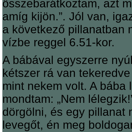
összebarátkoztam, azt mo
amíg kijön.”. Jól van, ig
a következő pillanatban 
vízbe reggel 6.51-kor.
A bábával egyszerre nyúl
kétszer rá van tekeredve
mint nekem volt. A bába l
mondtam: „Nem lélegzik!”
dörgölni, és egy pillanat
levegőt, én meg boldog