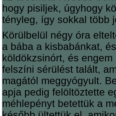
hogy pisiljek, úgyhogy 
tényleg, így sokkal több jö
Körülbelül négy óra elte
a bába a kisbabánkat, és 
köldökzsinórt, és engem 
felszíni sérülést talált, 
magától meggyógyult. Be
apja pedig felöltöztette 
méhlepényt betettük a mé
később ültettük el, amiko