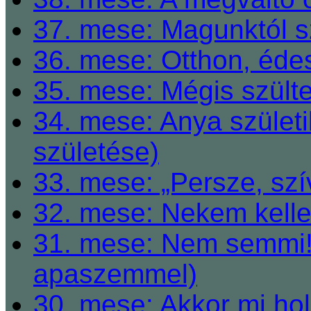
37. mese: Magunktól s
36. mese: Otthon, éde
35. mese: Mégis szült
34. mese: Anya születi
születése)
33. mese: „Persze, szí
32. mese: Nekem kelle
31. mese: Nem semmi! 
apaszemmel)
30. mese: Akkor mi h