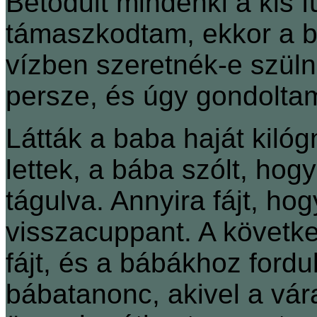
Betódult mindenki a kis 
támaszkodtam, ekkor a 
vízben szeretnék-e szüln
persze, és úgy gondoltam
Látták a baba haját kilóg
lettek, a bába szólt, ho
tágulva. Annyira fájt, hog
visszacuppant. A követk
fájt, és a bábákhoz fordu
bábatanonc, akivel a vá