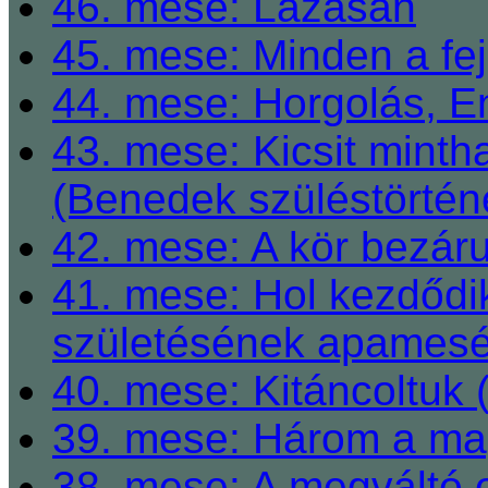
46. mese: Lázasan
45. mese: Minden a fej
44. mese: Horgolás, E
43. mese: Kicsit mint
(Benedek szüléstörtén
42. mese: A kör bezárul
41. mese: Hol kezdődi
születésének apamesé
40. mese: Kitáncoltuk 
39. mese: Három a ma
38. mese: A megváltó o