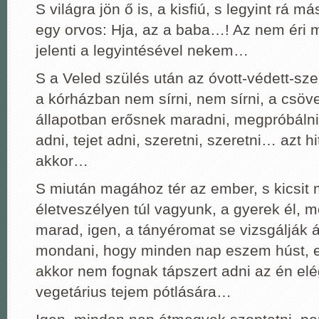
S világra jön ő is, a kisfiú, s legyint rá 
egy orvos: Hja, az a baba…! Az nem éri 
jelenti a legyintésével nekem…
S a Veled szülés után az óvott-védett-sze
a kórházban nem sírni, nem sírni, a csöv
állapotban erősnek maradni, megpróbálni 
adni, tejet adni, szeretni, szeretni… azt h
akkor…
S miután magához tér az ember, s kicsit
életveszélyen túl vagyunk, a gyerek él, 
marad, igen, a tányéromat se vizsgálják á
mondani, hogy minden nap eszem húst, ez
akkor nem fognak tápszert adni az én elé
vegetárius tejem pótlására…