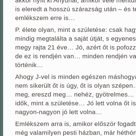
akkor nyílt ki Anyunál, amikor vele men
is eleredt a hosszú szárazság után – és te
emlékszem erre is…
P. élete olyan, mint a születése: csak hagy
mindig megtalálta a saját útját, s egyene
megy rajta 21 éve… Jó, azért őt is pofozza 
de ez is rendjén van… minden rendjén va
történik…
Ahogy J-vel is minden egészen máshogyan
nem sikerült őt is úgy, őt is olyan szépe
meg, ereszd meg… nehéz, gyötrelmes… m
idők, mint a születése… Jó lett volna őt is
nagyon-nagyon jó lett volna…
Emlékszem arra is, amikor először fogad
még valamilyen pesti házban, már héthó