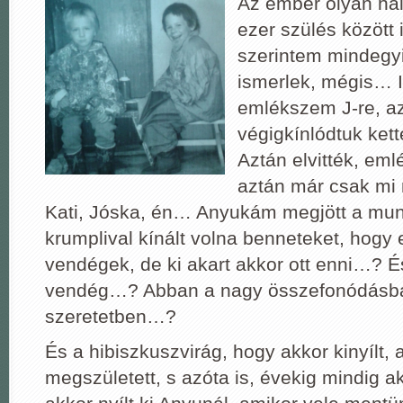
Az ember olyan hál
ezer szülés között 
szerintem mindegy
ismerlek, mégis… I
emlékszem J-re, az
végigkínlódtuk kette
Aztán elvitték, eml
aztán már csak mi
Kati, Jóska, én… Anyukám megjött a mun
krumplival kínált volna benneteket, hogy
vendégek, de ki akart akkor ott enni…? És 
vendég…? Abban a nagy összefonódásb
szeretetben…?
És a hibiszkuszvirág, hogy akkor kinyílt, 
megszületett, s azóta is, évekig mindig a