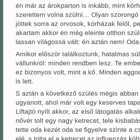
én már az árokparton is inkább, mint kór
szerettem volna szülni… Olyan szorongó 
jöttek sorra az orvosok, kórházak felől, 
akartam akkor én még eleinte otthon szü
lassan világossá vált: én aztán nem! Od
Amikor először találkoztunk, hatalmas súl
vállunkról: minden rendben lesz. Te embe
ez bizonyos volt, mint a kő. Minden aggo
is lett.
S aztán a következő szülés mégis abban
ugyanott, ahol már volt egy keserves tap
Liftajtó nyílt akkor, az első látogatás alka
nővér tolt egy nagy ketrecet, tele kisbabá
tette oda kezét oda se figyelve szinte a cs
elé, s tolta el a ketrecet az influenzás k