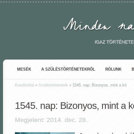
IGAZ TÖRTÉNETE
MESÉK
A SZÜLÉSTÖRTÉNETEKRŐL
RÓLUNK
Kezdőoldal
»
Szüléstörténetek
»
1545. nap: Bizonyos, mint a kő
1545. nap: Bizonyos, mint a k
Megjelent: 2014. dec. 28.