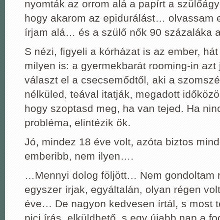
nyomták az orrom alá a papírt a szülőágyo
hogy akarom az epidurálást… olvassam e
írjam alá… és a szülő nők 90 százaláka a
S nézi, figyeli a kórházat is az ember, há
milyen is: a gyermekbarát rooming-in azt j
választ el a csecsemődtől, aki a szomsz
nélküled, teával itatják, megadott időköz
hogy szoptasd meg, ha van tejed. Ha nin
probléma, elintézik ők.
Jó, mindez 18 éve volt, azóta biztos min
emberibb, nem ilyen….
…Mennyi dolog följött… Nem gondoltam 
egyszer írjak, egyáltalán, olyan régen vo
éve… De nagyon kedvesen írtál, s most te
pici írás, elküldhető, s egy újabb nap a f