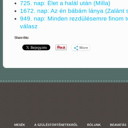
725. nap: Élet a halál után (Milla)
1672. nap: Az én bábám lánya (Zalánt s
949. nap: Minden rezdülésemre finom t
válasz
Share this:
More
MESÉK
A SZÜLÉSTÖRTÉNETEKRŐL
RÓLUNK
BEAVATÁS