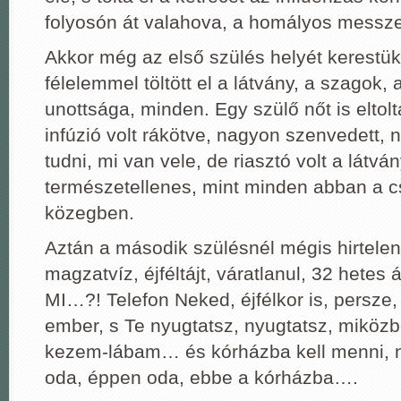
folyosón át valahova, a homályos mess
Akkor még az első szülés helyét kerestük,
félelemmel töltött el a látvány, a szagok,
unottsága, minden. Egy szülő nőt is eltolt
infúzió volt rákötve, nagyon szenvedett, 
tudni, mi van vele, de riasztó volt a látván
természetellenes, mint minden abban a 
közegben.
Aztán a második szülésnél mégis hirtelen 
magzatvíz, éjféltájt, váratlanul, 32 hetes 
MI…?! Telefon Neked, éjfélkor is, persze, 
ember, s Te nyugtatsz, nyugtatsz, miköz
kezem-lábam… és kórházba kell menni, 
oda, éppen oda, ebbe a kórházba….