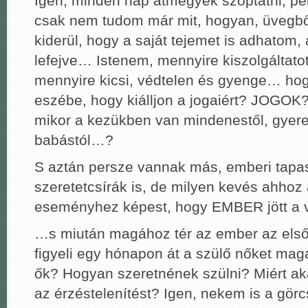
Igen, minden nap átmegyek szoptatni, pe
csak nem tudom már mit, hogyan, üvegből
kiderül, hogy a saját tejemet is adhatom, 
lefejve… Istenem, mennyire kiszolgáltatot
mennyire kicsi, védtelen és gyenge… hog
eszébe, hogy kiálljon a jogaiért? JOGOK?!
mikor a kezükben van mindenestől, gyerek
babástól…?
S aztán persze vannak más, emberi tapasz
szeretetcsírák is, de milyen kevés ahhoz 
eseményhez képest, hogy EMBER jött a v
…s miután magához tér az ember az első 
figyeli egy hónapon át a szülő nőket mag
ők? Hogyan szeretnének szülni? Miért ak
az érzéstelenítést? Igen, nekem is a gör