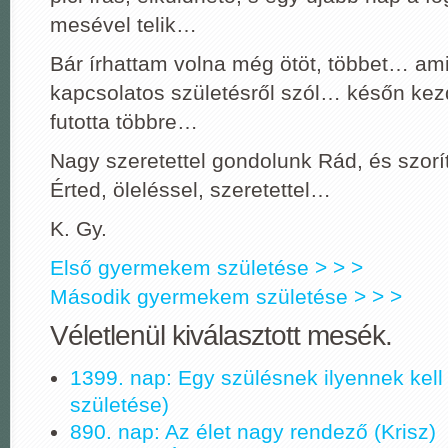
mesével telik…
Bár írhattam volna még ötöt, többet… am
kapcsolatos születésről szól… későn ke
futotta többre…
Nagy szeretettel gondolunk Rád, és szor
Érted, öleléssel, szeretettel…
K. Gy.
Első gyermekem születése > > >
Második gyermekem születése > > >
Véletlenül kiválasztott mesék.
1399. nap: Egy szülésnek ilyennek kell 
születése)
890. nap: Az élet nagy rendező (Krisz)