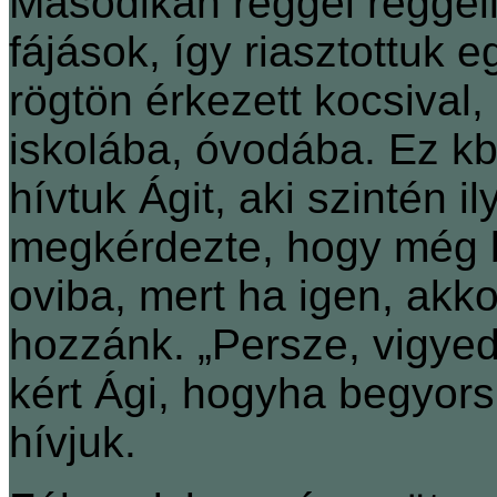
Másodikán reggel reggeli
fájások, így riasztottuk 
rögtön érkezett kocsival,
iskolába, óvodába. Ez kb
hívtuk Ágit, aki szintén i
megkérdezte, hogy még b
oviba, mert ha igen, akkor
hozzánk. „Persze, vigyed
kért Ági, hogyha begyors
hívjuk.