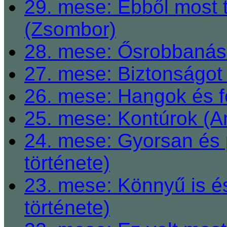
29. mese: Ebből most 
(Zsombor)
28. mese: Ősrobbanás 
27. mese: Biztonságot 
26. mese: Hangok és fe
25. mese: Kontúrok (A
24. mese: Gyorsan és 
története)
23. mese: Könnyű is é
története)