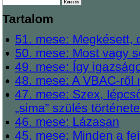
Tartalom
51. mese: Megkésett, 
50. mese: Most vagy so
49. mese: Így igazságo
48. mese: A VBAC-ről 
47. mese: Szex, lépcső
„sima” szülés története
46. mese: Lázasan
45. mese: Minden a fej