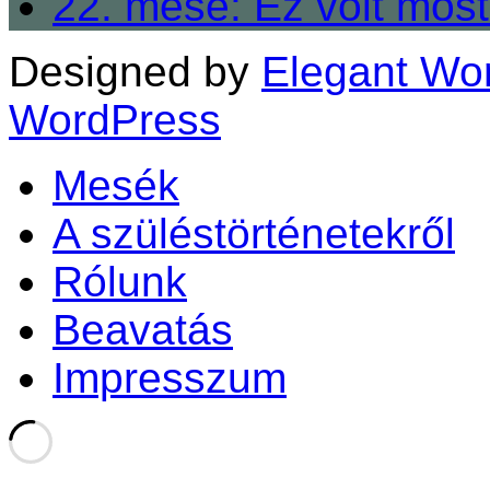
22. mese: Ez volt most
Designed by
Elegant Wo
WordPress
Mesék
A szüléstörténetekről
Rólunk
Beavatás
Impresszum