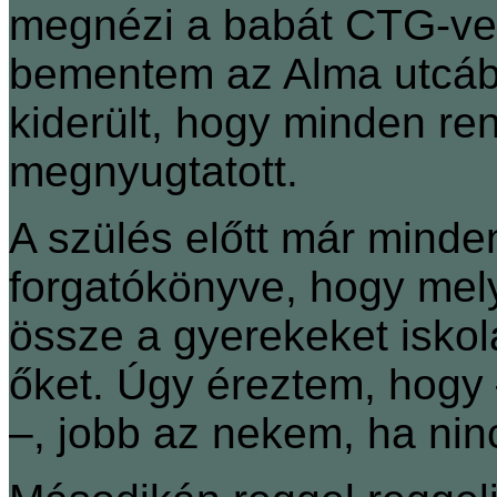
megnézi a babát CTG-vel.
bementem az Alma utcába
kiderült, hogy minden r
megnyugtatott.
A szülés előtt már mind
forgatókönyve, hogy mely
össze a gyerekeket iskol
őket. Úgy éreztem, hogy ‒
‒, jobb az nekem, ha nin