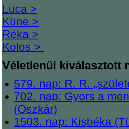
Luca >
Küne >
Réka >
Kolos >
Véletlenül kiválasztott
579. nap: R. R. „szüle
702. nap: Gyors a men
(Oszkár)
1503. nap: Kisbéka (T