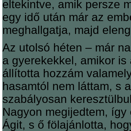
eltekintve, amik persze mi
egy idő után már az em
meghallgatja, majd elenge
Az utolsó héten ‒ már na
a gyerekekkel, amikor is a
állította hozzám valamel
hasamtól nem láttam, s 
szabályosan keresztülbuk
Nagyon megijedtem, így e
Ágit, s ő fölajánlotta, h