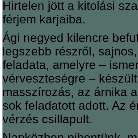
Hirtelen jött a kitolási s
férjem karjaiba.
Ági negyed kilencre befu
legszebb részről, sajnos,
feladata, amelyre ‒ ism
vérveszteségre ‒ készült
masszírozás, az árnika a
sok feladatott adott. Az é
vérzés csillapult.
Napközben pihentünk, ma