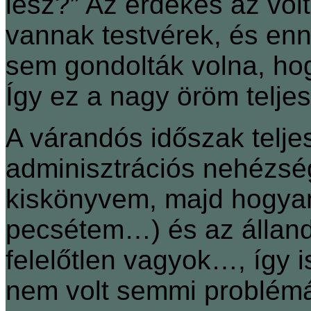
lesz?” Az érdekes az volt
vannak testvérek, és en
sem gondolták volna, hog
Így ez a nagy öröm teljes
A várandós időszak telje
adminisztrációs nehézsé
kiskönyvem, majd hogyan
pecsétem…) és az álland
felelőtlen vagyok…, így 
nem volt semmi problém