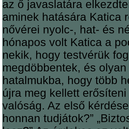
az ő javaslatára elkezdte
aminek hatására Katica 
nővérei nyolc-, hat- és 
hónapos volt Katica a p
nekik, hogy testvérük fog
megdöbbentek, és olyan e
hatalmukba, hogy több hé
újra meg kellett erősíteni
valóság. Az első kérdése
honnan tudjátok?” „Biztos