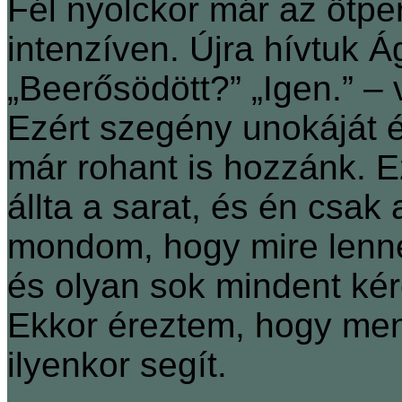
Fél nyolckor már az ötper
intenzíven. Újra hívtuk Ági
„Beerősödött?” „Igen.” ‒ 
Ezért szegény unokáját é
már rohant is hozzánk. Ez
állta a sarat, és én csak
mondom, hogy mire lenn
és olyan sok mindent kére
Ekkor éreztem, hogy menn
ilyenkor segít.