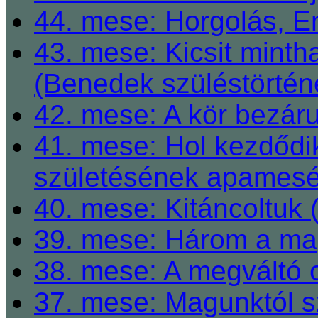
44. mese: Horgolás, E
43. mese: Kicsit mint
(Benedek szüléstörtén
42. mese: A kör bezárul
41. mese: Hol kezdődi
születésének apamesé
40. mese: Kitáncoltuk 
39. mese: Három a ma
38. mese: A megváltó o
37. mese: Magunktól s