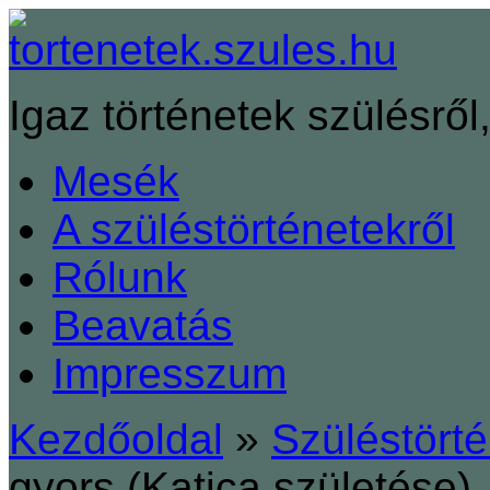
Igaz történetek szülésről,
Mesék
A szüléstörténetekről
Rólunk
Beavatás
Impresszum
Kezdőoldal
»
Szüléstört
gyors (Katica születése)