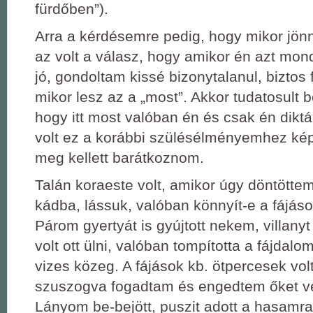
fürdőben”).
Arra a kérdésemre pedig, hogy mikor jönn
az volt a válasz, hogy amikor én azt mon
jó, gondoltam kissé bizonytalanul, biztos
mikor lesz az a „most”. Akkor tudatosult
hogy itt most valóban én és csak én diktá
volt ez a korábbi szülésélményemhez kép
meg kellett barátkoznom.
Talán koraeste volt, amikor úgy döntötte
kádba, lássuk, valóban könnyít-e a fájáso
Párom gyertyát is gyújtott nekem, villanyt
volt ott ülni, valóban tompította a fájdalo
vizes közeg. A fájások kb. ötpercesek vo
szuszogva fogadtam és engedtem őket vé
Lányom be-bejött, puszit adott a hasamra