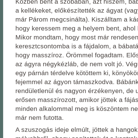
Közben bent a szobában, azt hiszem, báb
a kellékeket, előkészítették az ágyat (vag
már Párom megcsinálta). Kiszálltam a ká
hogy keressem meg a helyem bent, ahol
Mikor mondtam, hogy most már rendesen 
keresztcsontomba is a fájdalom, a bábatár
hogy masszíroz. Örömmel fogadtam. Elő
az ágyra négykézláb, de nem volt jó. Vég
egy párnán térdelve kötöttem ki, könyök
fejemmel az ágyon támaszkodva. Bábánk
rendületlenül és nagyon érzékenyen, de
erősen masszírozott, amikor jöttek a fájá
minden alkalommal meg is köszöntem nek
már nem futotta.
A szuszogás ideje elmúlt, jöttek a hango