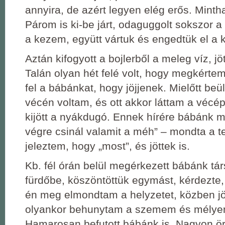
annyira, de azért legyen elég erős. Mintha
Párom is ki-be járt, odaguggolt sokszor a
a kezem, együtt vártuk és engedtük el a k
Aztán kifogyott a bojlerből a meleg víz, jöt
Talán olyan hét felé volt, hogy megkérte
fel a bábánkat, hogy jöjjenek. Mielőtt be
vécén voltam, és ott akkor láttam a vécé
kijött a nyákdugó. Ennek hírére bábánk m
végre csinál valamit a méh” – mondta a t
jeleztem, hogy „most”, és jöttek is.
Kb. fél órán belül megérkezett bábánk társ
fürdőbe, köszöntöttük egymást, kérdezte
én meg elmondtam a helyzetet, közben jöt
olyankor behunytam a szemem és mélye
Hamarosan befutott bábánk is. Nagyon ör