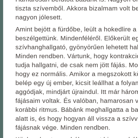
tiszta szívemből. Akkora bizalmam volt be
nagyon jólesett.
Amint bejött a fürdőbe, leült a hokedlire 
beszélgettünk. Mindenféléről. Előkerült e
szívhanghallgató, gyönyörűen lehetett hal
Minden rendben. Vártunk, hogy kontrakc
tudja hallgatni, de csak nem jött fájás. 
hogy ez normális. Amikor a megszokott 
belép egy új ember, kicsit leállhat a foly
aggódjak, mindjárt újraindul. Itt már hár
fájásaim voltak. És valóban, hamarosan v
korábbi ritmus. Bábánk meghallgatta a ba
alatt is, és hogy hogyan áll vissza a szív
fájásnak vége. Minden rendben.