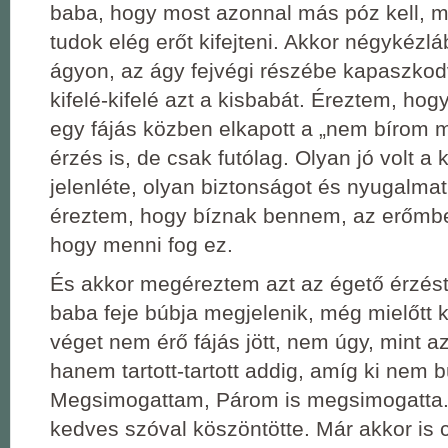
baba, hogy most azonnal más póz kell, m
tudok elég erőt kifejteni. Akkor négykézlá
ágyon, az ágy fejvégi részébe kapaszk
kifelé-kifelé azt a kisbabát. Éreztem, hogy
egy fájás közben elkapott a „nem bírom m
érzés is, de csak futólag. Olyan jó volt a 
jelenléte, olyan biztonságot és nyugalma
éreztem, hogy bíznak bennem, az erőmben,
hogy menni fog ez.
És akkor megéreztem azt az égető érzést 
baba feje búbja megjelenik, még mielőtt k
véget nem érő fájás jött, nem úgy, mint a
hanem tartott-tartott addig, amíg ki nem b
Megsimogattam, Párom is megsimogatta
kedves szóval köszöntötte. Már akkor is 