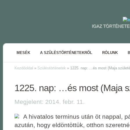
IGAZ TÖRTÉNETE
MESÉK
A SZÜLÉSTÖRTÉNETEKRŐL
RÓLUNK
Kezdőoldal
»
Szüléstörténetek
»
1225. nap: …és most (Maja születé
1225. nap: …és most (Maja s
Megjelent: 2014. febr. 11.
A hivatalos terminus után öt nappal, 
azután, hogy eldöntöttük, otthon szeretnén