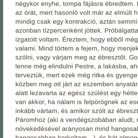
négykor enyhe, tompa fájásra ébredtem. 
az órát, mert hasonló volt már az elmúlt 
mindig csak egy kontrakció, aztán semmi
azonban tízpercenként jöttek. Próbálgatta
izgatott voltam. Éreztem, hogy ebből még
valami. Mind törtem a fejem, hogy menje
szólni, vagy várjam meg az ébresztőt. Go
lenne még elindulni Pestre, a lakásba, ah
terveztük, mert ezek még ritka és gyenge
közben meg ott járt az eszemben anyatár
alatt lezavarta az egész szülést egy hétt
van akkor, ha nálam is felpörögnek az 
inkább vártam, és amikor szólt az ébres
Páromhoz (aki a vendégszobában aludt,
növekedésével arányosan mind hangosa
hangosabban horkoltam…), és hát elmon