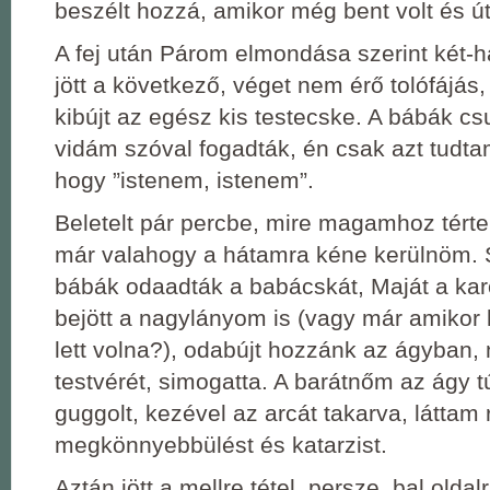
beszélt hozzá, amikor még bent volt és út
A fej után Párom elmondása szerint két-
jött a következő, véget nem érő tolófájás
kibújt az egész kis testecske. A bábák c
vidám szóval fogadták, én csak azt tudta
hogy ”istenem, istenem”.
Beletelt pár percbe, mire magamhoz tért
már valahogy a hátamra kéne kerülnöm. S
bábák odaadták a babácskát, Maját a ka
bejött a nagylányom is (vagy már amikor k
lett volna?), odabújt hozzánk az ágyban, 
testvérét, simogatta. A barátnőm az ágy tú
guggolt, kezével az arcát takarva, láttam r
megkönnyebbülést és katarzist.
Aztán jött a mellre tétel, persze, bal oldal