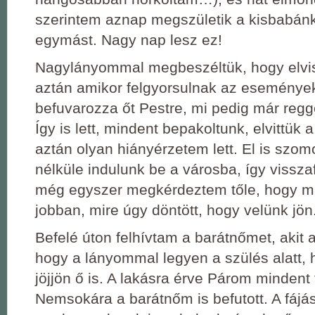
szerintem aznap megszületik a kisbabánk
egymást. Nagy nap lesz ez!
Nagylányommal megbeszéltük, hogy elvis
aztán amikor felgyorsulnak az események
befuvarozza őt Pestre, mi pedig már reg
Így is lett, mindent bepakoltunk, elvittük a
aztán olyan hiányérzetem lett. El is szo
nélküle indulunk be a városba, így vissza
még egyszer megkérdeztem tőle, hogy mi
jobban, mire úgy döntött, hogy velünk jön
Befelé úton felhívtam a barátnőmet, akit a
hogy a lányommal legyen a szülés alatt,
jöjjön ő is. A lakásra érve Párom mindent 
Nemsokára a barátnőm is befutott. A fájá