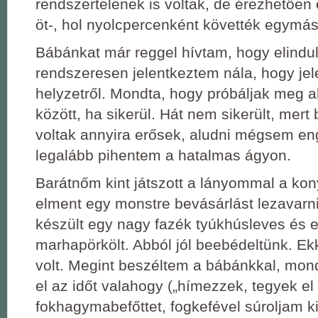
rendszertelenek is voltak, de érezhetően
öt-, hol nyolcpercenként követték egymás
Bábánkat már reggel hívtam, hogy elindul
rendszeresen jelentkeztem nála, hogy jel
helyzetről. Mondta, hogy próbáljak meg a
között, ha sikerül. Hát nem sikerült, mer
voltak annyira erősek, aludni mégsem en
legalább pihentem a hatalmas ágyon.
Barátnőm kint játszott a lányommal a k
elment egy monstre bevásárlást lezavarni
készült egy nagy fazék tyúkhúsleves és 
marhapörkölt. Abból jól beebédeltünk. Ek
volt. Megint beszéltem a bábánkkal, mo
el az időt valahogy („hímezzek, tegyek el
fokhagymabefőttet, fogkefével súroljam ki