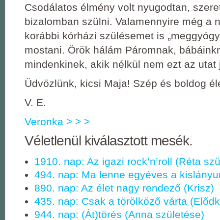
Csodálatos élmény volt nyugodtan, szere
bizalomban szülni. Valamennyire még a n
korábbi kórházi szülésemet is „meggyógyí
mostani. Örök hálám Páromnak, bábáink
mindenkinek, akik nélkül nem ezt az utat 
Üdvözlünk, kicsi Maja! Szép és boldog él
V. E.
Veronka > > >
Véletlenül kiválasztott mesék.
1910. nap: Az igazi rock’n’roll (Réta sz
494. nap: Ma lenne egyéves a kislányu
890. nap: Az élet nagy rendező (Krisz)
435. nap: Csak a törölköző várta (Elődk
944. nap: (Át)törés (Anna születése)