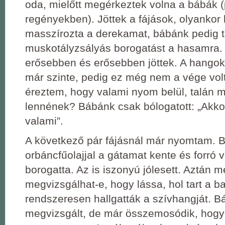
oda, mielőtt megérkeztek volna a bábák (
regényekben). Jöttek a fájások, olyankor
masszírozta a derekamat, bábánk pedig te
muskotályzsályás borogatást a hasamra.
erősebben és erősebben jöttek. A hangok
már szinte, pedig ez még nem a vége volt.
éreztem, hogy valami nyom belül, talán m
lennének? Bábánk csak bólogatott: „Akkor
valami”.
A következő pár fájásnál már nyomtam. 
orbáncfűolajjal a gátamat kente és forró v
borogatta. Az is iszonyú jólesett. Aztán 
megvizsgálhat-e, hogy lássa, hol tart a 
rendszeresen hallgatták a szívhangját. 
megvizsgált, de már összemosódik, hogy 