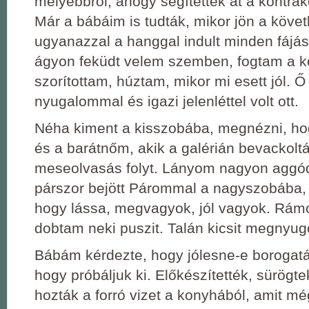
mélyebbről, ahogy segítettek át a kontrak
Már a bábáim is tudták, mikor jön a köve
ugyanazzal a hanggal indult minden fájá
ágyon feküdt velem szemben, fogtam a k
szorítottam, húztam, mikor mi esett jól. 
nyugalommal és igazi jelenléttel volt ott.
Néha kiment a kisszobába, megnézni, ho
és a barátnőm, akik a galérián bevackolt
meseolvasás folyt. Lányom nagyon aggód
párszor bejött Párommal a nagyszobába, k
hogy lássa, megvagyok, jól vagyok. Rám
dobtam neki puszit. Talán kicsit megnyug
Bábám kérdezte, hogy jólesne-e borogat
hogy próbáljuk ki. Előkészítették, sürögte
hozták a forró vizet a konyhából, amit mé