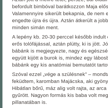
befordult bimbóval barátkozzon Maja elős
Valamennyire sikerült bekapnia, de nem elé
engedte újra és újra. Aztán átkerült a jobb
minden simán ment.
A lepény kb. 20-30 perccel később indult e
erős tolófájással, aztán plütty, ki is jött. J
bábánk is megjegyezte, nagy és egészsé
együtt kijött a burok is, mindez egy lábosb
bábánk egy kis anatómiai bemutatót tarto
Szóval ezzel „vége a szülésnek” – mondt
feküdtem, karomban Majácska, aki gyönyö
Hibátlan bőrű, máz alig volt rajta, az ar
gyűrött. Nagyon formás kis baba volt me
pillanatában is.