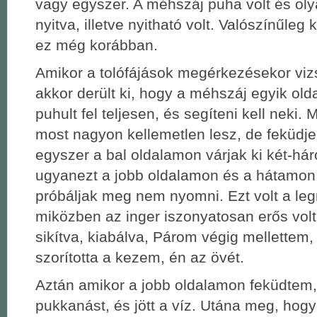
vagy egyszer. A méhszáj puha volt és ol
nyitva, illetve nyitható volt. Valószínűleg k
ez még korábban.
Amikor a tolófájások megérkezésekor viz
akkor derült ki, hogy a méhszáj egyik ol
puhult fel teljesen, és segíteni kell neki.
most nagyon kellemetlen lesz, de feküdjek
egyszer a bal oldalamon várjak ki két-hár
ugyanezt a jobb oldalamon és a hátamon
próbáljak meg nem nyomni. Ezt volt a le
miközben az inger iszonyatosan erős vol
sikítva, kiabálva, Párom végig mellettem,
szorította a kezem, én az övét.
Aztán amikor a jobb oldalamon feküdtem
pukkanást, és jött a víz. Utána meg, hogy 