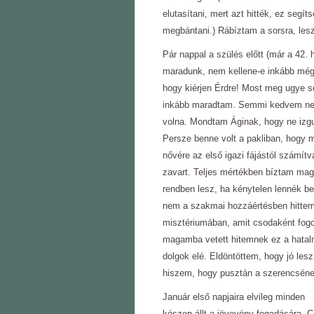
elutasítani, mert azt hitték, ez segí
megbántani.) Rábíztam a sorsra, lesz
Pár nappal a szülés előtt (már a 42. 
maradunk, nem kellene-e inkább mégi
hogy kiérjen Érdre! Most meg ugye s
inkább maradtam. Semmi kedvem nem 
volna. Mondtam Áginak, hogy ne izgu
Persze benne volt a pakliban, hogy 
nővére az első igazi fájástól számít
zavart. Teljes mértékben bíztam mag
rendben lesz, ha kénytelen lennék 
nem a szakmai hozzáértésben hitte
misztériumában, amit csodaként fog
magamba vetett hitemnek ez a hatalma
dolgok elé. Eldöntöttem, hogy jó les
hiszem, hogy pusztán a szerencsének
Január első napjaira elvileg minden
készen állt a jövevény fogadására. 