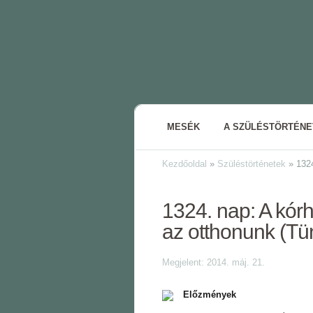
MESÉK
A SZÜLÉSTÖRTÉN
Kezdőoldal
»
Szüléstörténetek
»
1324
1324. nap: A kórh
az otthonunk (Tü
Megjelent: 2014. máj. 21.
Előzmények