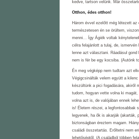
kedve, tartson velünk. Már összetar
Otthon, édes otthon!
Három évvel ezelőtt még létezett az
természetesen én se örültem, viszon
menni… Így Ágiék voltak kénytelenek
célra felajánlott a tulaj, de, ismervé
lenne azt választani. Ráadásul gond 
nem is fér be egy kocsiba. (Autónk to
Én meg végképp nem tudtam azt elké
Végigcsinálták velem együtt a kilenc
készültünk a pici fogadására, akiről
tudom, hogyan vette volna ki magát,
volna azt is, de valójában ennek le
is! Életem részei, a legfontosabbak 
legyenek, ha ők is akarják (akarták,
biztonságban éreztem magam. Hiányozt
családi összetartás. Erőltetni nem e
lehetőségtől. (A családból többen fela