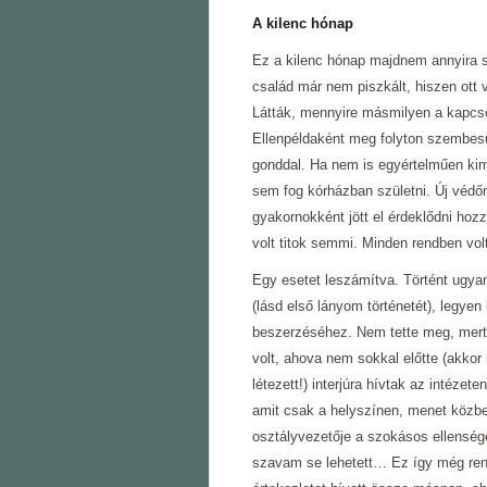
A kilenc hónap
Ez a kilenc hónap majdnem annyira si
család már nem piszkált, hiszen ott 
Látták, mennyire másmilyen a kapcs
Ellenpéldaként meg folyton szembesüln
gonddal. Ha nem is egyértelműen kim
sem fog kórházban születni. Új védőn
gyakornokként jött el érdeklődni ho
volt titok semmi. Minden rendben vo
Egy esetet leszámítva. Történt ugyan
(lásd első lányom történetét), legye
beszerzéséhez. Nem tette meg, mert f
volt, ahova nem sokkal előtte (akk
létezett!) interjúra hívtak az intéze
amit csak a helyszínen, menet közben
osztályvezetője a szokásos ellenség
szavam se lehetett… Ez így még rendb