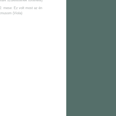
Márk születésének története)
2. mese: Ez volt most az én
itmusom (Viola)