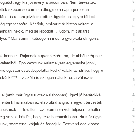
5
pogtatott egy kis jövevény a pocómban. Nem terveztük.
jöttek szépen sorban, majdhogynem napra pontosan
5
Most is a fiam jelzésire lettem figyelmes: egyre többet
4
még egy testvére. Később, amikor már biztos voltam a
s
mondani nekik, meg se lepődött: „Tudom, mit akarsz
4
lyes.” Már semmi kétségem nincs: a gyerekeknek igenis
p
4
r
tak bennem. Rajongok a gyerekekért, no, de abból még nem
t
ni valamiből. Épp kezdtünk valamelyest egyenesbe jönni,
erre egyszer csak „bepofátlankodik” valaki az idillbe, hogy ő
4
 nekünk???” Ez azóta is szlogen nálunk, de a válasz is:
4
(
4
l (amit már úgyis tudtak valahonnan). Igazi jó barátokká
(
mentünk hármasban az első ultrahangra, s együtt terveztük
apukának… Bevallom, az öröm nem volt teljesen felhőtlen
4
v
cig se volt kérdés, hogy lesz harmadik baba. Ha már úgyis
s
velünk, szeretettel várjuk és fogadjuk. Testvérei oda-vissza
4