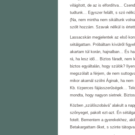
világított, de az is elfordítva… Csen
tudtunk… Egyszer felállt, s szó nélkü
(Na, nem mintha nem sikáltunk volna
szólt hozzám. Szavak nélkül is ért
Lassacskán megjelentek az első kont
sétálgattam. Próbáltam kívülről figy
akartam túl korán, hajnalban… És ha 
rá, ha lesz idő… Biztos fáradt, nem 
biztos egyáltalán, hogy szülök? Ily
megszólalt a férjem, de nem suttogva
mikor akarnál szólni Áginak, ha nem 
Kb. tízperces fájásszerűségek… Tele
mondta, hogy nagyon sietnek. Biztos
Közben „szülőszobává” alakult a napp
szőnyeget, pakolt ezt-azt. Én sétál
fotelt. Bementem a gyerekekhez, ak
Betakargattam őket, s szinte tátogv