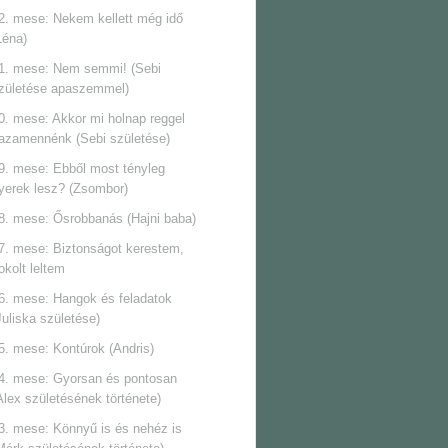
2. mese: Nekem kellett még idő
Léna)
1. mese: Nem semmi! (Sebi
zületése apaszemmel)
0. mese: Akkor mi holnap reggel
azamennénk (Sebi születése)
9. mese: Ebből most tényleg
yerek lesz? (Zsombor)
8. mese: Ősrobbanás (Hajni baba)
7. mese: Biztonságot kerestem,
okolt leltem
6. mese: Hangok és feladatok
Juliska születése)
5. mese: Kontúrok (Andris)
4. mese: Gyorsan és pontosan
Alex születésének története)
3. mese: Könnyű is és nehéz is