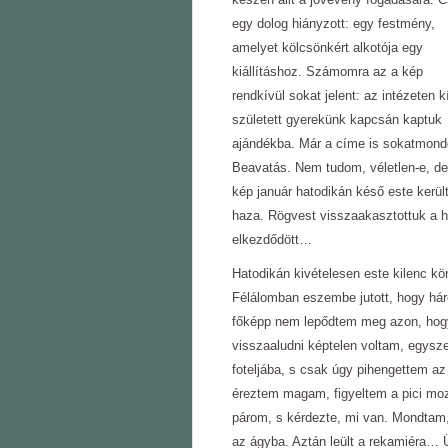
egy dolog hiányzott: egy festmény,
amelyet kölcsönkért alkotója egy
kiállításhoz. Számomra az a kép
rendkívül sokat jelent: az intézeten k
született gyerekünk kapcsán kaptuk
ajándékba. Már a címe is sokatmond
Beavatás. Nem tudom, véletlen-e, de
kép január hatodikán késő este kerül
haza. Rögvest visszaakasztottuk a h
elkezdődött…
Hatodikán kivételesen este kilenc kö
Félálomban eszembe jutott, hogy hár
főképp nem lepődtem meg azon, hogy 
visszaaludni képtelen voltam, egysz
foteljába, s csak úgy pihengettem a
éreztem magam, figyeltem a pici mo
párom, s kérdezte, mi van. Mondtam,
az ágyba. Aztán leült a rekamiéra… Ü