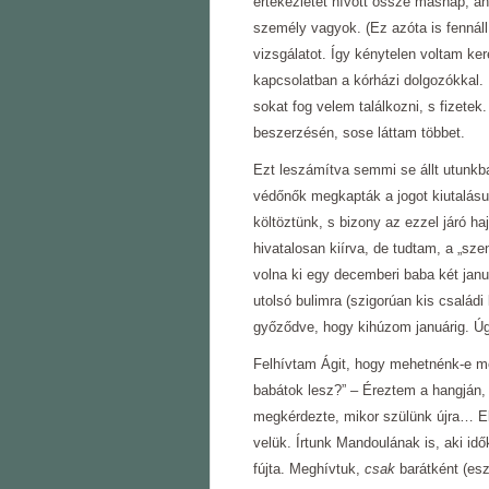
értekezletet hívott össze másnap, ah
személy vagyok. (Ez azóta is fennáll
vizsgálatot. Így kénytelen voltam ke
kapcsolatban a kórházi dolgozókkal. F
sokat fog velem találkozni, s fizetek
beszerzésén, sose láttam többet.
Ezt leszámítva semmi se állt utunkba
védőnők megkapták a jogot kiutalásu
költöztünk, s bizony az ezzel járó h
hivatalosan kiírva, de tudtam, a „sz
volna ki egy decemberi baba két jan
utolsó bulimra (szigorúan kis családi
győződve, hogy kihúzom januárig. Úgy
Felhívtam Ágit, hogy mehetnénk-e me
babátok lesz?” – Éreztem a hangján,
megkérdezte, mikor szülünk újra… Elj
velük. Írtunk Mandoulának is, aki id
fújta. Meghívtuk,
csak
barátként (esz