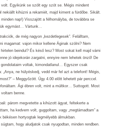
d volt. Egyikünk se szólt egy szót se. Mégis mindent
l nekiállt kihúzni a rekamiét, majd kiment a fürdőbe. Sikált.
 minden nap!) Visszajött a félhomályba, de továbbra se
ettük egymást… Vártunk…
rakciók, de még nagyon „kezdetlegesek”. Felálltam,
elni magamat: vajon mikor kellene Áginak szólni? Nem
hirtelen beindul? És késő lesz? Most sokat kell majd várni
lenne jó idejekorán zargatni, ennyire nem lehetek önző! De
en gondolataim voltak, kimondatlanul… Egyszer csak
: „Anya, ne hülyéskedj, vedd már fel azt a telefont! Mégis,
most?” – Meggyőzött. Úgy 4.00 előtt lehetett pár perccel.
fonáltam. Ági ébren volt, mint a múltkor… Suttogott. Most
 voltam benne.
ali: párom megvetette a kihúzott ágyat, feltekerte a
gattam, ha kedvem volt, guggoltam, vagy „megtámadtam” a
ik békésen hortyogtak legmélyebb álmukban.
a súgtam, hogy aludjatok csak nyugodtan, minden rendben.