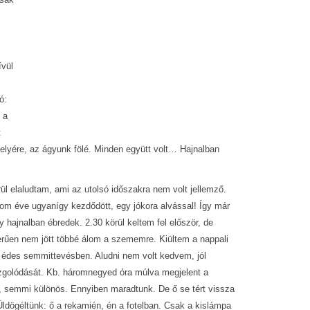
ívül
ó:
 a
t
elyére, az ágyunk fölé. Minden együtt volt… Hajnalban
rül elaludtam, ami az utolsó időszakra nem volt jellemző.
om éve ugyanígy kezdődött, egy jókora alvással! Így már
hajnalban ébredek. 2.30 körül keltem fel először, de
erűen nem jött többé álom a szememre. Kiültem a nappali
z édes semmittevésben. Aludni nem volt kedvem, jól
zgolódását. Kb. háromnegyed óra múlva megjelent a
 semmi különös. Ennyiben maradtunk. De ő se tért vissza
ldögéltünk: ő a rekamién, én a fotelban. Csak a kislámpa