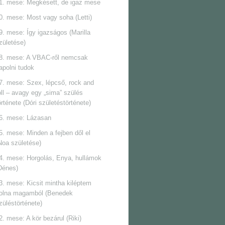
1. mese: Megkésett, de igaz mese
0. mese: Most vagy soha (Letti)
9. mese: Így igazságos (Marilla
zületése)
8. mese: A VBAC-ről nemcsak
apolni tudok
7. mese: Szex, lépcső, rock and
oll ‒ avagy egy „sima” szülés
örténete (Dóri születéstörténete)
6. mese: Lázasan
5. mese: Minden a fejben dől el
Noa születése)
4. mese: Horgolás, Enya, hullámok
Dénes)
3. mese: Kicsit mintha kiléptem
olna magamból (Benedek
züléstörténete)
2. mese: A kör bezárul (Riki)