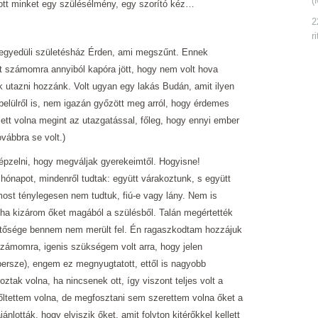
(
tott minket egy szülésélmény, egy szorító kéz…
2
r
 egyedüli születésház Érden, ami megszűnt. Ennek
t számomra annyiból kapóra jött, hogy nem volt hova
 utazni hozzánk. Volt ugyan egy lakás Budán, amit ilyen
n belülről is, nem igazán győzött meg arról, hogy érdemes
lett volna megint az utazgatással, főleg, hogy ennyi ember
vábbra se volt.)
pzelni, hogy megváljak gyerekeimtől. Hogyisne!
 hónapot, mindenről tudtak: együtt várakoztunk, s együtt
 most ténylegesen nem tudtuk, fiú-e vagy lány. Nem is
 ha kizárom őket magából a szülésből. Talán megértették
hetősége bennem nem merült fel. Én ragaszkodtam hozzájuk
számomra, igenis szükségem volt arra, hogy jelen
 persze), engem ez megnyugtatott, ettől is nagyobb
ak volna, ha nincsenek ott, így viszont teljes volt a
rőltettem volna, de megfosztani sem szerettem volna őket a
jánlották, hogy elviszik őket, amit folyton kitérőkkel kellett