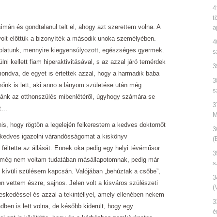
4
t
mán és gondtalanul telt el, ahogy azt szerettem volna. A
a
volt előttük a bizonyíték a második unoka személyében.
4
olatunk, mennyire kiegyensúlyozott, egészséges gyermek.
s
i kellett fiam hiperaktivitásával, s az azzal járó temérdek
3
ondva, de egyet is értettek azzal, hogy a harmadik baba
3
őnk is lett, aki anno a lányom születése után még
s
zzánk az otthonszülés mibenlétéről, úgyhogy számára se
3
lt…
M
is, hogy rögtön a legelején felkerestem a kedves doktornőt
3
n kedves igazolni várandósságomat a kiskönyv
(
éltette az állását. Ennek oka pedig egy helyi tévéműsor
3
or még nem voltam tudatában másállapotomnak, pedig már
s
ten kívüli szülésem kapcsán. Valójában „behúztak a csőbe”,
3
 vettem észre, sajnos. Jelen volt a kisváros szülészeti
(
eskedéssel és azzal a tekintéllyel, amely ellenében nekem
3
en is lett volna, de később kiderült, hogy egy
é