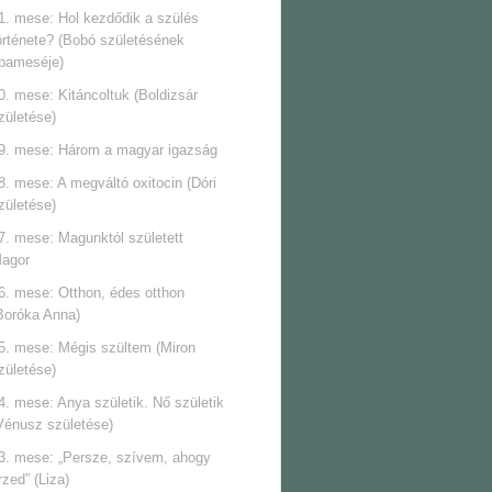
1. mese: Hol kezdődik a szülés
örténete? (Bobó születésének
pameséje)
0. mese: Kitáncoltuk (Boldizsár
zületése)
9. mese: Három a magyar igazság
8. mese: A megváltó oxitocin (Dóri
zületése)
7. mese: Magunktól született
agor
6. mese: Otthon, édes otthon
Boróka Anna)
5. mese: Mégis szültem (Miron
zületése)
4. mese: Anya születik. Nő születik
Vénusz születése)
3. mese: „Persze, szívem, ahogy
rzed” (Liza)