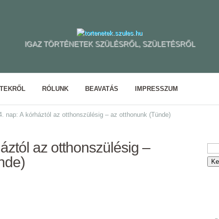
IGAZ TÖRTÉNETEK SZÜLÉSRŐL, SZÜLETÉSRŐL
ETEKRŐL
RÓLUNK
BEAVATÁS
IMPRESSZUM
. nap: A kórháztól az otthonszülésig – az otthonunk (Tünde)
áztól az otthonszülésig –
nde)