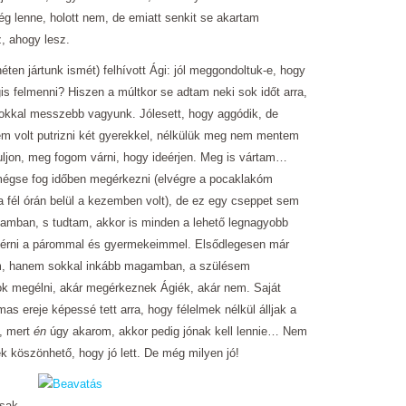
tség lenne, holott nem, de emiatt senkit se akartam
, ahogy lesz.
héten jártunk ismét) felhívott Ági: jól meggondoltuk-e, hogy
s felmenni? Hiszen a múltkor se adtam neki sok időt arra,
okkal messzebb vagyunk. Jólesett, hogy aggódik, de
volt putrizni két gyerekkel, nélkülük meg nem mentem
ljon, meg fogom várni, hogy ideérjen. Meg is vártam…
mégse fog időben megérkezni (elvégre a pocaklakóm
va fél órán belül a kezemben volt), de ez egy cseppet sem
amban, s tudtam, akkor is minden a lehető legnagyobb
beérni a párommal és gyermekeimmel. Elsődlegesen már
m, hanem sokkal inkább magamban, a szülésem
ok megélni, akár megérkeznek Ágiék, akár nem. Saját
s ereje képessé tett arra, hogy félelmek nélkül álljak a
z, mert
én
úgy akarom, akkor pedig jónak kell lennie… Nem
 köszönhető, hogy jó lett. De még milyen jó!
Csak