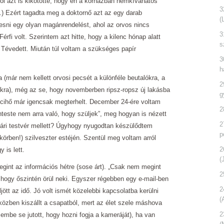
ol azt is kikötötte, hogy én a kórházban nemkívánatos
3
.) Ezért tagadta meg a doktornő azt az egy darab
(
resni egy olyan magánrendelést, ahol az orvos nincs
3
érfi volt. Szerintem azt hitte, hogy a kilenc hónap alatt
s
. Tévedett. Miután túl voltam a szükséges papír
3
h
 (már nem kellett orvosi pecsét a különféle beutalókra, a
2
kra), még az se, hogy novemberben ripsz-ropsz új lakásba
g
ajcihő már igencsak megterhelt. December 24-ére voltam
2
enteste nem arra való, hogy szüljek”, meg hogyan is nézett
2
uári testvér mellett? Úgyhogy nyugodtan készülődtem
p
 körben!) szilveszter estéjén. Szentül meg voltam arról
2
 is lett.
(
gint az információs hétre (sose árt). „Csak nem megint
2
 hogy őszintén örül neki. Egyszer régebben egy e-mail-ben
2
ött az idő. Jó volt ismét közelebbi kapcsolatba kerülni
(
őközben kiszállt a csapatból, mert az élet szele máshova
2
embe se jutott, hogy hozni fogja a kameráját), ha van