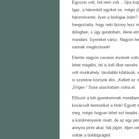
Egyszer volt, hol nem volt… Újra ko
Igaz, a háromból egyiket se, mégis 
háromévente; ilyen a biológiai órám? 
hangoztatta, hogy neki bizony lesz 
dologban, s úgy gondoltam, illene el
mondani. Gyereket vársz. Nagyon he
vannak megérzéseik!
Eleinte nagyon zavaros érzések vol
lehet megélni, fel is kell őket nevel
volt munkahely, távolabbi kilátások, 
is szeretne köztünk élni. „Kellett ez
„Íííígen.” Sose utasítottam volna el.
Először a két gyerekemnek mondtam e
kovácsolt bennünket a titok! Együtt 
meg, mégis hogyan lehet ezt beadni 
a körülményeink miatt, de az egy per
annyira jönni akar, hát jöjjön, éljen 
voltak a boldogságtól.