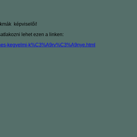
kmák képviselői!
atlakozni lehet ezen a linken:
1gnes-kegyelmi-k%C3%A9rv%C3%A9nye.html