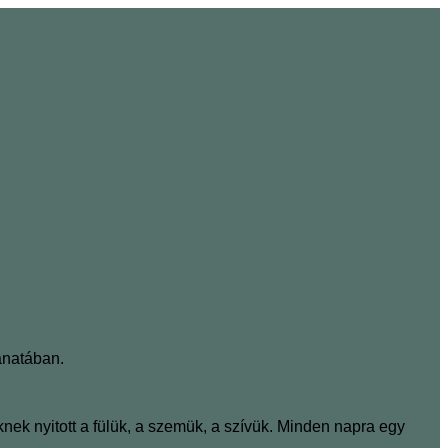
anatában.
nek nyitott a fülük, a szemük, a szívük. Minden napra egy