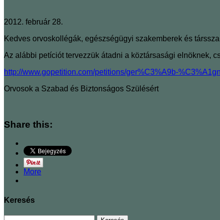
2012. február 28.
Kedves orvoskollégák, egészségügyi szakemberek és társsza
Az alábbi petíciót tervezzük átadni a köztársasági elnöknek, cs
http://www.gopetition.com/petitions/ger%C3%A9b-%C3%A
Orvosok a Szabad és Biztonságos Szülésért
Share this:
More
Keresés