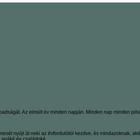
badságát. Az elmúlt év minden napján. Minden nap minden pill
esét nyújt át neki az évfordulótól kezdve, és mindazoknak, akik
, apáké és családoké.