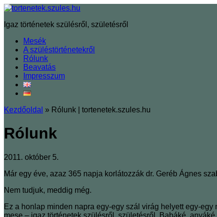
Igaz történetek szülésről, születésről
Mesék
A szüléstörténetekről
Rólunk
Beavatás
Impresszum
Kezdőoldal
»
Rólunk | tortenetek.szules.hu
Rólunk
2011. október 5.
Már egy éve, azaz 365 napja korlátozzák dr. Geréb Ágnes sza
Nem tudjuk, meddig még.
Ez a honlap minden napra egy-egy szál virág helyett egy-egy m
mese ‒ igaz történetek szülésről, születésről. Babáké, anyáké