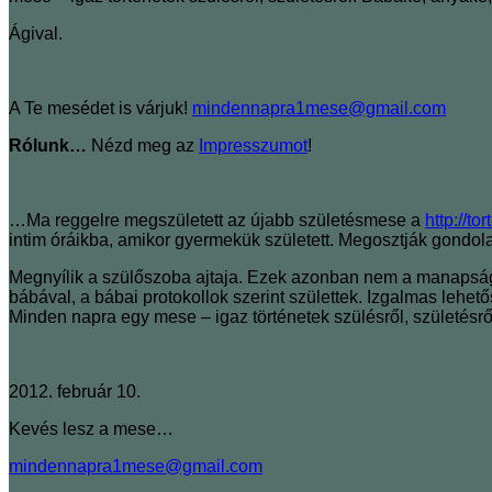
Ágival.
A Te mesédet is várjuk!
mindennapra1mese@gmail.com
Rólunk…
Nézd meg az
Impresszumot
!
…Ma reggelre megszületett az újabb születésmese a
http://to
intim óráikba, amikor gyermekük született. Megosztják gondola
Megnyílik a szülőszoba ajtaja. Ezek azonban nem a manapság 
bábával, a bábai protokollok szerint születtek. Izgalmas lehető
Minden napra egy mese ‒ igaz történetek szülésről, születésr
2012. február 10.
Kevés lesz a mese…
mindennapra1mese@gmail.com