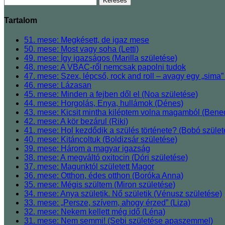
Tartalom
51. mese: Megkésett, de igaz mese
50. mese: Most vagy soha (Letti)
49. mese: Így igazságos (Marilla születése)
48. mese: A VBAC-ről nemcsak papolni tudok
47. mese: Szex, lépcső, rock and roll ‒ avagy egy „sima” 
46. mese: Lázasan
45. mese: Minden a fejben dől el (Noa születése)
44. mese: Horgolás, Enya, hullámok (Dénes)
43. mese: Kicsit mintha kiléptem volna magamból (Bened
42. mese: A kör bezárul (Riki)
41. mese: Hol kezdődik a szülés története? (Bobó szül
40. mese: Kitáncoltuk (Boldizsár születése)
39. mese: Három a magyar igazság
38. mese: A megváltó oxitocin (Dóri születése)
37. mese: Magunktól született Magor
36. mese: Otthon, édes otthon (Boróka Anna)
35. mese: Mégis szültem (Miron születése)
34. mese: Anya születik. Nő születik (Vénusz születése)
33. mese: „Persze, szívem, ahogy érzed” (Liza)
32. mese: Nekem kellett még idő (Léna)
31. mese: Nem semmi! (Sebi születése apaszemmel)