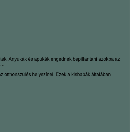
etek. Anyukák és apukák engednek bepillantani azokba az
an…
 otthonszülés helyszínei. Ezek a kisbabák általában