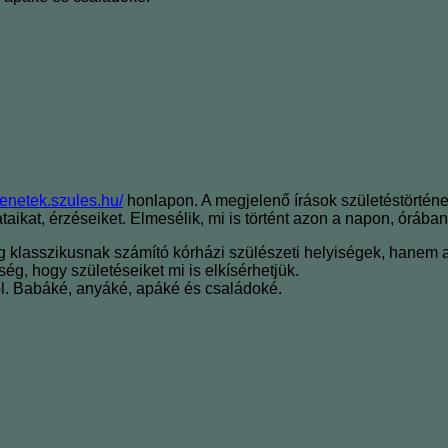
rtenetek.szules.hu/
honlapon. A megjelenő írások születéstörtén
taikat, érzéseiket. Elmesélik, mi is történt azon a napon, óráb
klasszikusnak számító kórházi szülészeti helyiségek, hanem az
ség, hogy születéseiket mi is elkísérhetjük.
ől. Babáké, anyáké, apáké és családoké.