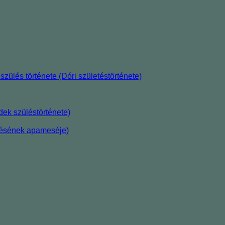
szülés története (Dóri születéstörténete)
ek szüléstörténete)
etésének apameséje)