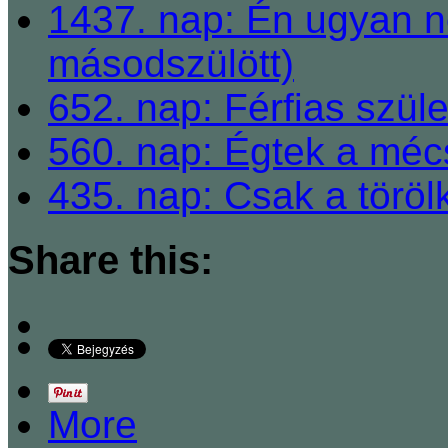
1437. nap: Én ugyan n
másodszülött)
652. nap: Férfias szüle
560. nap: Égtek a méc
435. nap: Csak a töröl
Share this:
More