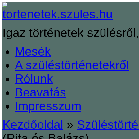
Igaz történetek szülésről,
Mesék
A szüléstörténetekről
Rólunk
Beavatás
Impresszum
Kezdőoldal
»
Szüléstört
(Rita és Balázs)