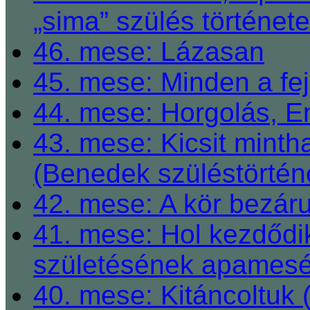
„sima” szülés története
46. mese: Lázasan
45. mese: Minden a fej
44. mese: Horgolás, E
43. mese: Kicsit mint
(Benedek szüléstörtén
42. mese: A kör bezárul
41. mese: Hol kezdődi
születésének apamesé
40. mese: Kitáncoltuk 