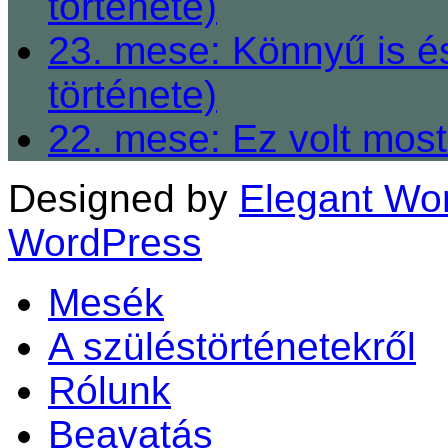
története)
23. mese: Könnyű is é
története)
22. mese: Ez volt most
Designed by
Elegant Wo
WordPress
Mesék
A szüléstörténetekről
Rólunk
Beavatás