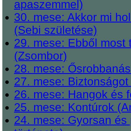
apaszemmel)
30. mese: Akkor mi h
(Sebi születése)
29. mese: Ebből most 
(Zsombor)
28. mese: Ősrobbanás 
27. mese: Biztonságot 
26. mese: Hangok és fe
25. mese: Kontúrok (A
24. mese: Gyorsan és 