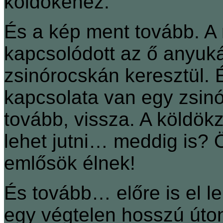
köldökéhez.
És a kép ment tovább. A
kapcsolódott az ő anyuk
zsinórocskán keresztül.
kapcsolata van egy zsin
tovább, vissza. A köldök
lehet jutni… meddig is?
emlősök élnek!
És tovább… előre is el le
egy végtelen hosszú úto