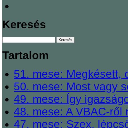
Keresés
Tartalom
51. mese: Megkésett, 
50. mese: Most vagy so
49. mese: Így igazságo
48. mese: A VBAC-ről 
47. mese: Szex, lépcső