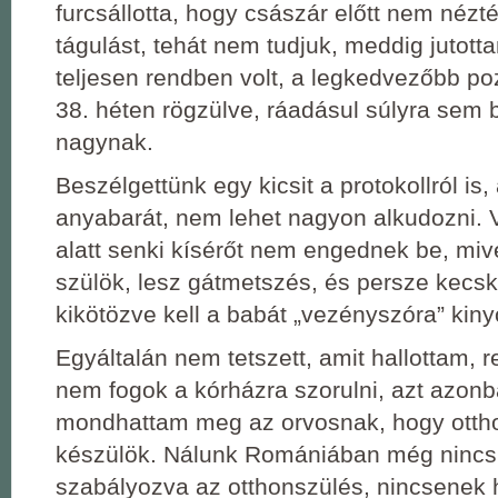
furcsállotta, hogy császár előtt nem néz
tágulást, tehát nem tudjuk, meddig jutott
teljesen rendben volt, a legkedvezőbb po
38. héten rögzülve, ráadásul súlyra sem b
nagynak.
Beszélgettünk egy kicsit a protokollról i
anyabarát, nem lehet nagyon alkudozni. 
alatt senki kísérőt nem engednek be, miv
szülök, lesz gátmetszés, és persze kecsk
kikötözve kell a babát „vezényszóra” kin
Egyáltalán nem tetszett, amit hallottam, 
nem fogok a kórházra szorulni, azt azo
mondhattam meg az orvosnak, hogy otth
készülök. Nálunk Romániában még nincs
szabályozva az otthonszülés, nincsenek 