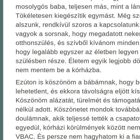
mosolygós baba, teljesen más, mint a lá
Tökéletesen kiegészítik egymást. Még szo
alszunk, rendkívül szoros a kapcsolatun
vagyok a sorsnak, hogy megadatott neke
otthonszülés, és szívből kívánom minde
hogy legalább egyszer az életben legyen
szülésben része. Életem egyik legjobb dö
nem mentem be a kórházba.
Ezúton is köszönöm a bábámnak, hogy bev
lehetetlent, és ekkora távolságra eljött k
Köszönöm alázatát, türelmét és támogatásá
nélkül adott. Köszönetet mondok továbbá
doulámnak, akik teljessé tették a csapatot
egyedül, kórházi körülmények között nem 
VBAC. És persze nem hagyhatom ki a fia