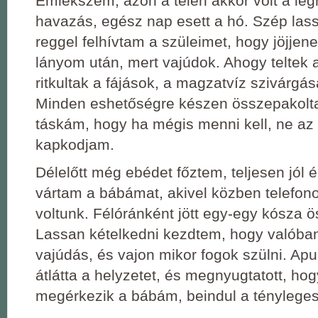
Emlékszem, azon a télen akkor volt a le
havazás, egész nap esett a hó. Szép las
reggel felhívtam a szüleimet, hogy jöjjen
lányom után, mert vajúdok. Ahogy teltek 
ritkultak a fájások, a magzatvíz szivárgás
Minden eshetőségre készen összepakolt
táskám, hogy ha mégis menni kell, ne az
kapkodjam.
Délelőtt még ebédet főztem, teljesen jól
vártam a bábámat, akivel közben telefon
voltunk. Félóránként jött egy-egy kósza 
Lassan kételkedni kezdtem, hogy valóban
vajúdás, és vajon mikor fogok szülni. Apu
átlátta a helyzetet, és megnyugtatott, ho
megérkezik a bábám, beindul a tényleges