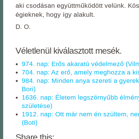
aki csodásan együttműködött velünk. K
égieknek, hogy így alakult.
D. O.
Véletlenül kiválasztott mesék.
974. nap: Erős akaratú védelmező (Vil
704. nap: Az erő, amely meghozza a ki
984. nap: Minden anya szereti a gyerek
Bori)
1636. nap: Életem legszörnyűbb élmén
születése)
1912. nap: Ott már nem én szültem, n
(Boti)
Share this: