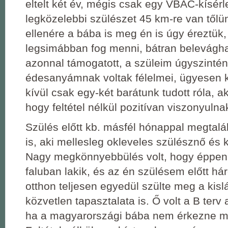
eltelt két év, mégis csak egy VBAC-kísérle
legközelebbi szülészet 45 km-re van tőlü
ellenére a bába is meg én is úgy éreztük
legsimábban fog menni, bátran belevágh
azonnal támogatott, a szüleim úgyszintén
édesanyámnak voltak félelmei, ügyesen k
kívül csak egy-két barátunk tudott róla, ak
hogy feltétel nélkül pozitívan viszonyulna
Szülés előtt kb. másfél hónappal megtal
is, aki mellesleg okleveles szülésznő és k
Nagy megkönnyebbülés volt, hogy éppe
faluban lakik, és az én szülésem előtt h
otthon teljesen egyedül szülte meg a kislá
közvetlen tapasztalata is. Ő volt a B terv 
ha a magyarországi bába nem érkezne m