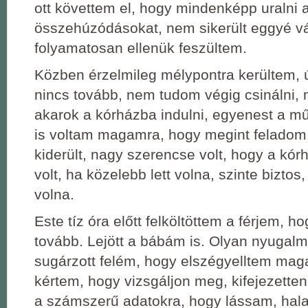
ott követtem el, hogy mindenképp uralni 
összehúzódásokat, nem sikerült eggyé vá
folyamatosan ellenük feszültem.
Közben érzelmileg mélypontra kerültem, 
nincs tovább, nem tudom végig csinálni,
akarok a kórházba indulni, egyenest a m
is voltam magamra, hogy megint feladom.
kiderült, nagy szerencse volt, hogy a kó
volt, ha közelebb lett volna, szinte bizt
volna.
Este tíz óra előtt felköltöttem a férjem, 
tovább. Lejött a bábám is. Olyan nyugalm
sugárzott felém, hogy elszégyelltem mag
kértem, hogy vizsgáljon meg, kifejezette
a számszerű adatokra, hogy lássam, hal