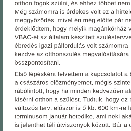
otthon fogok szülni, és ehhez többet nem 
Még számomra is érdekes volt ez a hirtele
meggyőződés, mivel én még előtte pár na
érdeklődtem, hogy melyik magánkórház v
VBAC-ét az általam készített szüléstervve
ébredés igazi pálfordulás volt számomra, 
kezdve az otthonszülés megvalósítására
összpontosítani.
Első lépésként felvettem a kapcsolatot a 
a császáros előzményemet, mégis szinte
rábólintott, hogy ha minden kedvezően ala
kísérni otthon a szülést. Tudtuk, hogy e
változós terv: először is ő kb. 600 km-re l
terminusom január hetedike, ami neki aká
is jelenthet téli útviszonyok között. Bár a