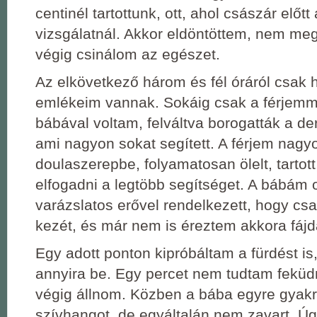
centinél tartottunk, ott, ahol császár előtt
vizsgálatnál. Akkor eldöntöttem, nem me
végig csinálom az egészet.
Az elkövetkező három és fél óráról csak
emlékeim vannak. Sokáig csak a férjem
bábával voltam, felváltva borogatták a d
ami nagyon sokat segített. A férjem nagyo
doulaszerepbe, folyamatosan ölelt, tartott
elfogadni a legtöbb segítséget. A bábám 
varázslatos erővel rendelkezett, hogy csa
kezét, és már nem is éreztem akkora fájd
Egy adott ponton kipróbáltam a fürdést is,
annyira be. Egy percet nem tudtam feküdn
végig állnom. Közben a bába egyre gyakr
szívhangot, de egyáltalán nem zavart. Úgy