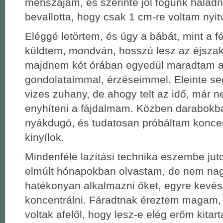
méhszájam, és szerinte jól fogunk haladn
bevallotta, hogy csak 1 cm-re voltam nyit
Eléggé letörtem, és úgy a bábát, mint a f
küldtem, mondván, hosszú lesz az éjszak
majdnem két órában egyedül maradtam 
gondolataimmal, érzéseimmel. Eleinte segí
vizes zuhany, de ahogy telt az idő, már n
enyhíteni a fájdalmam. Közben darabokba
nyákdugó, és tudatosan próbáltam koncen
kinyílok.
Mindenféle lazítási technika eszembe juto
elmúlt hónapokban olvastam, de nem nag
hatékonyan alkalmazni őket, egyre kevé
koncentrálni. Fáradtnak éreztem magam,
voltak afelől, hogy lesz-e elég erőm kitart