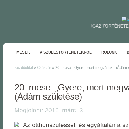
IGAZ TÖRTÉNETE
MESÉK
A SZÜLÉSTÖRTÉNETEKRŐL
RÓLUNK
Kezdőoldal
»
Császár
»
20. mese: „Gyere, mert megvárlak!” (Ádám 
20. mese: „Gyere, mert megvá
(Ádám születése)
Megjelent: 2016. márc. 3.
Az otthonszüléssel, és egyáltalán a s