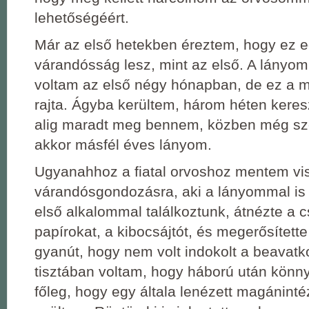
lehetőségéért.
Már az első hetekben éreztem, hogy ez
várandósság lesz, mint az első. A lányom
voltam az első négy hónapban, de ez a má
rajta. Ágyba kerültem, három héten keresz
alig maradt meg bennem, közben még sz
akkor másfél éves lányom.
Ugyanahhoz a fiatal orvoshoz mentem vi
várandósgondozásra, aki a lányommal is 
első alkalommal találkoztunk, átnézte a c
papírokat, a kibocsájtót, és megerősített
gyanút, hogy nem volt indokolt a beavatk
tisztában voltam, hogy háború után könny
főleg, hogy egy általa lenézett magánin