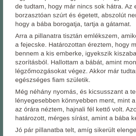
de tudtam, hogy már nincs sok hátra. Az 
borzasztóan szúrt és égetett, abszolút n
hogy a bába borogatja, tartja a gátamat.
Arra a pillanatra tisztán emlékszem, amik
a fejecske. Határozottan éreztem, hogy 
bennem a kis emberke, igyekszik kiszaba
szorításból. Hallottam a bábát, amint mo
légzőmozgásokat végez. Akkor már tudta
egészséges fiam születik.
Még néhány nyomás, és kicsusszant a tes
lényegesebben könnyebben ment, mint a 
az órára néztem, hajnali fél kettő volt. Az
határozott, mérges sírást, amint a bába k
Jó pár pillanatba telt, amíg sikerült elen