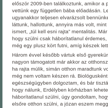
először 2009-ben találkoztunk, amikor a
vettünk egy független bába előadásán. L
ugyanakkor teljesen elvarázsolt bennünket
láttunk, hallottunk, annyira más volt, mint
ismert, „túl kell esni rajta” mentalitás. Má
hogy szülni csak háborítatlanul érdemes, 
még egy plusz kört futni, amíg készek lett
Három évvel később vártuk első gyerekü
nagyon támogatott már akkor az otthonsz
ha rajta múlik, simán otthon maradtunk v
még nem voltam készen rá. Biológusként
egészségügyben dolgoztam, és bár tisztá
hogy nálunk, Erdélyben kórházban lehete
háborítatlanul szülni, úgy gondoltam, h
elsőre otthon szülni, a józan eszem megg