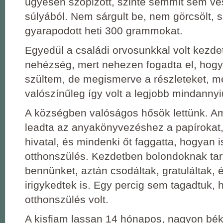
ügyesen szopizott, szinte semmit sem ves
súlyából. Nem sárgult be, nem görcsölt, 
gyarapodott heti 300 grammokat.
Egyedül a családi orvosunkkal volt kezde
nehézség, mert nehezen fogadta el, hog
szültem, de megismerve a részleteket, m
valószínűleg így volt a legjobb mindanny
A községben valóságos hősök lettünk. Am
leadta az anyakönyvezéshez a papírokat, 
hivatal, és mindenki őt faggatta, hogyan i
otthonszülés. Kezdetben bolondoknak tar
bennünket, aztán csodáltak, gratuláltak,
irigykedtek is. Egy percig sem tagadtuk, 
otthonszülés volt.
A kisfiam lassan 14 hónapos, nagyon bék