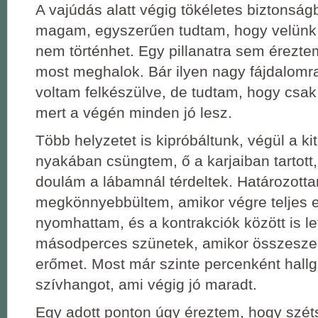
A vajúdás alatt végig tökéletes biztonsá
magam, egyszerűen tudtam, hogy velünk
nem történhet. Egy pillanatra sem érezte
most meghalok. Bár ilyen nagy fájdalom
voltam felkészülve, de tudtam, hogy csak k
mert a végén minden jó lesz.
Több helyzetet is kipróbáltunk, végül a ki
nyakában csüngtem, ő a karjaiban tartott
doulám a lábamnál térdeltek. Határozotta
megkönnyebbültem, amikor végre teljes e
nyomhattam, és a kontrakciók között is le
másodperces szünetek, amikor összesz
erőmet. Most már szinte percenként hallg
szívhangot, ami végig jó maradt.
Egy adott ponton úgy éreztem, hogy szét