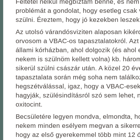
Feltétel nélkül megbíztam benne, és nem 
problémát a gondolat, hogy esetleg csak 
szülni. Éreztem, hogy jó kezekben leszek
Az utolsó várandósviziten alaposan kiké
orvosom a VBAC-os tapasztalatokról. Azt
állami kórházban, ahol dolgozik (és ahol 
nekem is szülnöm kellett volna) kb. háro
sikerül szülni császár után. A közel 20 é
tapasztalata során még soha nem találko
hegszétválással, igaz, hogy a VBAC-ese
hagyják, szülésindításról szó sem lehet,
oxitocint.
Becsületére legyen mondva, elmondta, ho
nekem minden esélyem megvan a sikerre.
hogy az első gyerekemmel több mint 12 ó