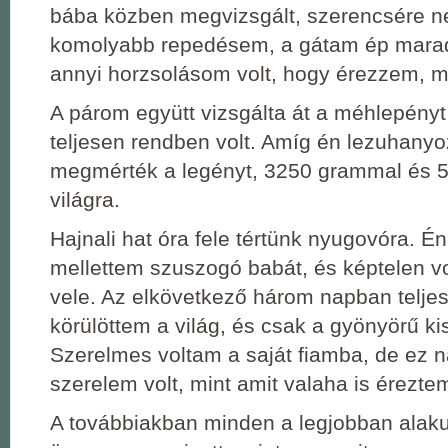
bába közben megvizsgált, szerencsére n
komolyabb repedésem, a gátam ép marad
annyi horzsolásom volt, hogy érezzem, m
A párom együtt vizsgálta át a méhlepényt
teljesen rendben volt. Amíg én lezuhany
megmérték a legényt, 3250 grammal és 52
világra.
Hajnali hat óra fele tértünk nyugovóra. É
mellettem szuszogó babát, és képtelen vo
vele. Az elkövetkező három napban telj
körülöttem a világ, és csak a gyönyörű ki
Szerelmes voltam a saját fiamba, de ez 
szerelem volt, mint amit valaha is érezte
A továbbiakban minden a legjobban alak