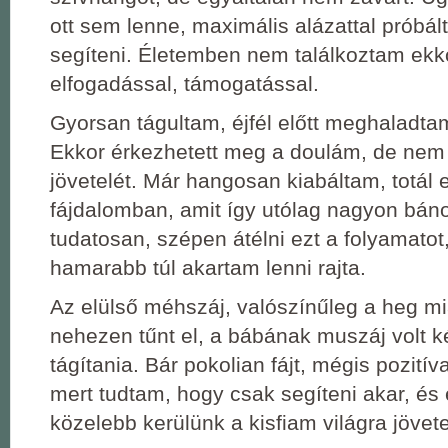
ott sem lenne, maximális alázattal próbált
segíteni. Életemben nem találkoztam ekko
elfogadással, támogatással.
Gyorsan tágultam, éjfél előtt meghaladtam
Ekkor érkezhetett meg a doulám, de nem
jövetelét. Már hangosan kiabáltam, totál
fájdalomban, amit így utólag nagyon bá
tudatosan, szépen átélni ezt a folyamatot
hamarabb túl akartam lenni rajta.
Az elülső méhszáj, valószínűleg a heg mi
nehezen tűnt el, a bábának muszáj volt k
tágítania. Bár pokolian fájt, mégis pozití
mert tudtam, hogy csak segíteni akar, és 
közelebb kerülünk a kisfiam világra jövet