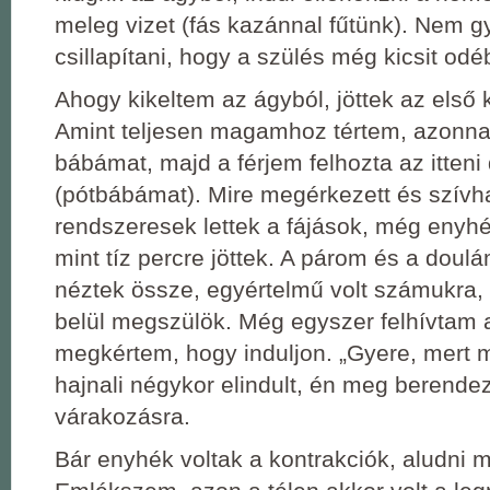
meleg vizet (fás kazánnal fűtünk). Nem 
csillapítani, hogy a szülés még kicsit odé
Ahogy kikeltem az ágyból, jöttek az első 
Amint teljesen magamhoz tértem, azonnal
bábámat, majd a férjem felhozta az itteni
(pótbábámat). Mire megérkezett és szívha
rendszeresek lettek a fájások, még enyh
mint tíz percre jöttek. A párom és a doul
néztek össze, egyértelmű volt számukra,
belül megszülök. Még egyszer felhívtam a
megkértem, hogy induljon. „Gyere, mert 
hajnali négykor elindult, én meg berend
várakozásra.
Bár enyhék voltak a kontrakciók, aludni 