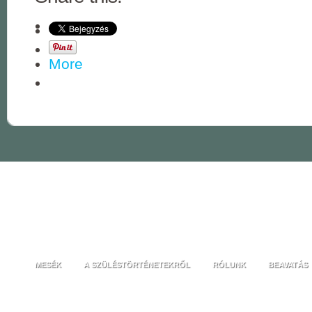
More
MESÉK
A SZÜLÉSTÖRTÉNETEKRŐL
RÓLUNK
BEAVATÁS