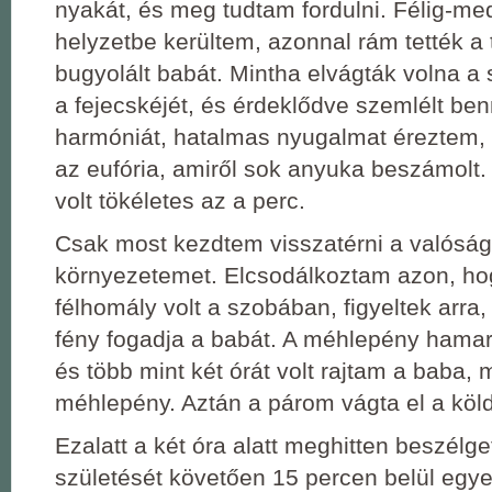
nyakát, és meg tudtam fordulni. Félig-me
helyzetbe kerültem, azonnal rám tették a
bugyolált babát. Mintha elvágták volna a 
a fejecskéjét, és érdeklődve szemlélt ben
harmóniát, hatalmas nyugalmat éreztem, 
az eufória, amiről sok anyuka beszámolt
volt tökéletes az a perc.
Csak most kezdtem visszatérni a valóság
környezetemet. Elcsodálkoztam azon, ho
félhomály volt a szobában, figyeltek arra
fény fogadja a babát. A méhlepény hamar
és több mint két órát volt rajtam a baba, 
méhlepény. Aztán a párom vágta el a köld
Ezalatt a két óra alatt meghitten beszélge
születését követően 15 percen belül egye