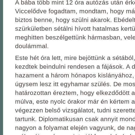
A bába több mint 12 óra autózás után érk
Viccelődve fogadtam, mondtam, hogy m
biztos benne, hogy szülni akarok. Ebédelt,
szürkületben sétálni hívott hatalmas ker
meghitten beszélgettünk hármasban, vele
doulámmal.
Este hét óra lett, mire bejöttünk a sétából
kezdtek beindulni rendesen a fájások. A
hazament a három hónapos kislányához
úgysem lesz itt egyhamar szülés. De mos
határozottan éreztem, hogy elkezdődött a
múlva, este nyolc órakor már én kértem a
végezzen belső vizsgálatot, tudni szerett
tartunk. Diplomatikusan csak annyit mon
nagyon a folyamat elején vagyunk, de n