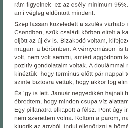
rám figyelnek, ez az esély minimum 95%. 
ami végleg eldöntött mindent.
Szép lassan közeledett a szülés várható 
Csendben, szűk családi körben eltelt a k
eljött az új év is. Bizakodó voltam, kifeje
magam a bőrömben. A vérnyomásom is te
volt, nem volt semmi, amiért aggódnom ke
pozitív gondolataim voltak. A doulámmal 
kinéztük, hogy terminus előtt pár nappal t
szinte biztosra vettük, hogy akkor fog elin
És így is lett. Január negyedikén hajnali
ébredtem, hogy minden csupa víz alatta
Egy pillanatra elkapott a félsz. Pont úgy 
nem szerettem volna. Költöm a párom, na
kiugrik az ágyból, indul ellenőrizni a hőm