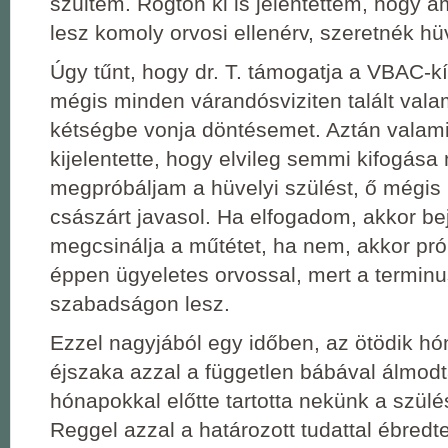
szültem. Rögtön ki is jelentettem, hogy
lesz komoly orvosi ellenérv, szeretnék hüv
Úgy tűnt, hogy dr. T. támogatja a VBAC-k
mégis minden várandósviziten talált valam
kétségbe vonja döntésemet. Aztán valamik
kijelentette, hogy elvileg semmi kifogása
megpróbáljam a hüvelyi szülést, ő mégis
császárt javasol. Ha elfogadom, akkor be
megcsinálja a műtétet, ha nem, akkor pr
éppen ügyeletes orvossal, mert a termin
szabadságon lesz.
Ezzel nagyjából egy időben, az ötödik hó
éjszaka azzal a független bábával álmodt
hónapokkal előtte tartotta nekünk a szülés
Reggel azzal a határozott tudattal ébred