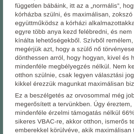
független bábáink, itt az a „normális”, h
kórházba szülni, és maximálisan, zokszó 
együttműködsz a kórházi alkalmazottakka
egyre több anya kezd felébredni, és nem 
kínálta lehetőségekből. Szívből remélem
megérjük azt, hogy a szülő nő törvényes
dönthessen arról, hogy hogyan, kivel és h
mindenféle megbélyegzés nélkül. Nem ke
otthon szülnie, csak legyen választási jo
kikkel érezzük magunkat maximálisan bi
Ez a beszélgetés az orvosommal még jo
megerősített a tervünkben. Úgy éreztem,
mindenféle érzelmi támogatás nélkül 66
sikeres VBAC-re, akkor otthon, ismerős t
emberekkel körülvéve, akik maximálisan