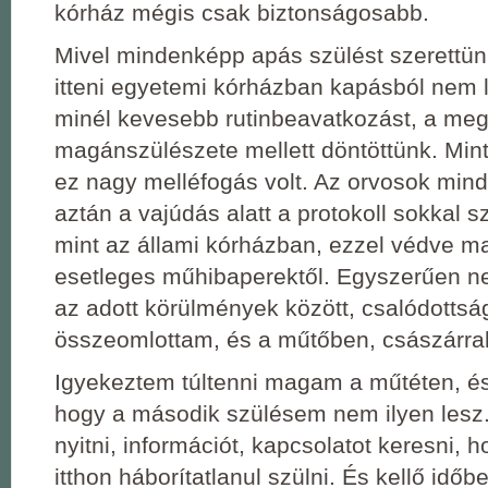
kórház mégis csak biztonságosabb.
Mivel mindenképp apás szülést szerettün
itteni egyetemi kórházban kapásból nem 
minél kevesebb rutinbeavatkozást, a meg
magánszülészete mellett döntöttünk. Mint 
ez nagy melléfogás volt. Az orvosok min
aztán a vajúdás alatt a protokoll sokkal sz
mint az állami kórházban, ezzel védve m
esetleges műhibaperektől. Egyszerűen n
az adott körülmények között, csalódotts
összeomlottam, és a műtőben, császárral
Igyekeztem túltenni magam a műtéten, 
hogy a második szülésem nem ilyen lesz
nyitni, információt, kapcsolatot keresni, 
itthon háborítatlanul szülni. És kellő idő