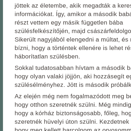
jöttek az életembe, akik megadták a kere
információkat. Így, amikor a második bab
részt vettem egy másik független bába
szülésfelkészítőjén, majd császárfeldolg
Sikerült nagyjából elengedni a múltat, é
bízni, hogy a történtek ellenére is lehet 
háborítatlan szülésben.
Sokkal tudatosabban hívtam a második b
hogy olyan valaki jöjjön, aki hozzásegít 
szülésélményhez. Jött is második próbál
Az elején még nem fogalmazódott meg be
hogy otthon szeretnék szülni. Még mindi
hogy a kórház biztonságosabb, főleg, ho
szeretnék hüvelyi úton szülni. Kezdetnek e
hogy meg kellett harcolnom az orvosom