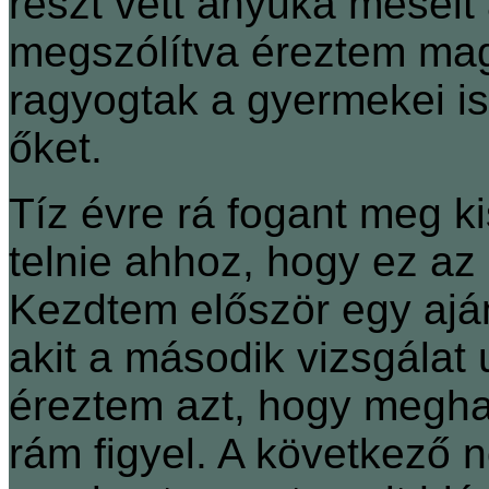
részt vett anyuka mesélt
megszólítva éreztem mag
ragyogtak a gyermekei is
őket.
Tíz évre rá fogant meg ki
telnie ahhoz, hogy ez az 
Kezdtem először egy ajá
akit a második vizsgálat
éreztem azt, hogy meghal
rám figyel. A következő 