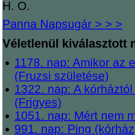
H. O.
Panna Napsugár > > >
Véletlenül kiválasztott
1178. nap: Amikor az 
(Fruzsi születése)
1322. nap: A kórháztól
(Frigyes)
1051. nap: Mért nem m
991. nap: Ping (kórház