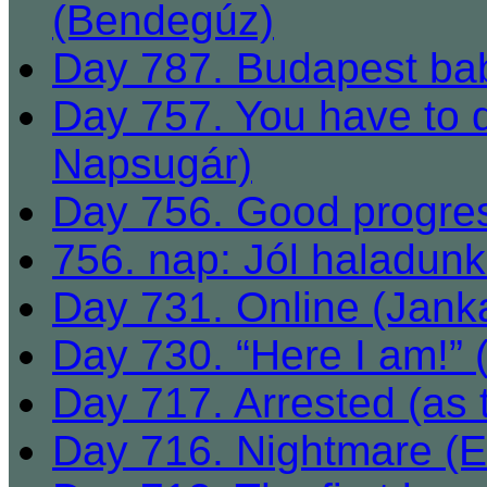
(Bendegúz)
Day 787. Budapest bab
Day 757. You have to 
Napsugár)
Day 756. Good progre
756. nap: Jól haladun
Day 731. Online (Jank
Day 730. “Here I am!” (
Day 717. Arrested (as 
Day 716. Nightmare (E