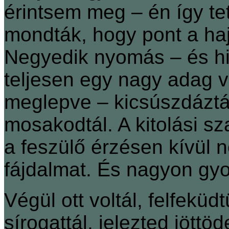
érintsem meg – én így te
mondták, hogy pont a haj
Negyedik nyomás – és hirt
teljesen egy nagy adag ví
meglepve – kicsúszdáztá
mosakodtál. A kitolási sz
a feszülő érzésen kívül
fájdalmat. És nagyon gyor
Végül ott voltál, felfeküd
sírogattál, jelezted jöttö