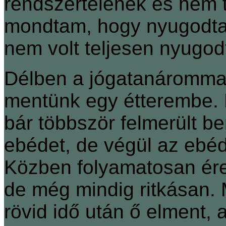
rendszertelenek és nem tú
mondtam, hogy nyugodtan
nem volt teljesen nyugodt
Délben a jógatanárommal
mentünk egy étterembe. K
bár többször felmerült 
ebédet, de végül az ebéd 
Közben folyamatosan ér
de még mindig ritkásan. M
rövid idő után ő elment,