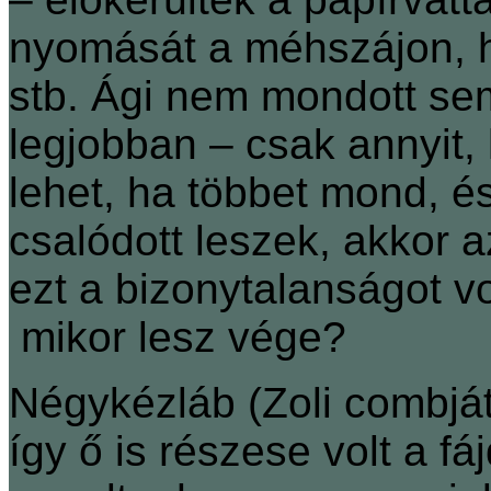
nyomását a méhszájon, há
stb. Ági nem mondott sem
legjobban – csak annyit,
lehet, ha többet mond, 
csalódott leszek, akkor a
ezt a bizonytalanságot vo
mikor lesz vége?
Négykézláb (Zoli combját
így ő is részese volt a f