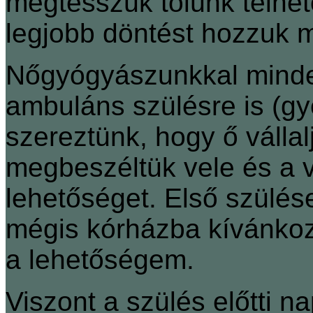
megtesszük tőlünk telhet
legjobb döntést hozzuk 
Nőgyógyászunkkal minde
ambuláns szülésre is (gy
szereztünk, hogy ő vállalj
megbeszéltük vele és a v
lehetőséget. Első szülése
mégis kórházba kívánkoz
a lehetőségem.
Viszont a szülés előtti na