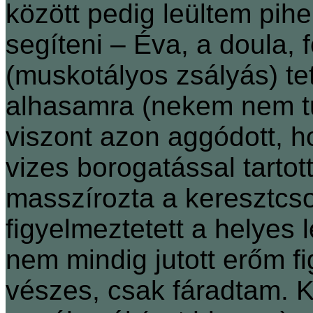
között pedig leültem pihe
segíteni – Éva, a doula, 
(muskotályos zsályás) t
alhasamra (nekem nem tu
viszont azon aggódott, h
vizes borogatással tartot
masszírozta a keresztcso
figyelmeztetett a helyes 
nem mindig jutott erőm fi
vészes, csak fáradtam. K