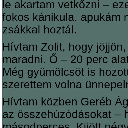
le akartam vetkőzni ‒ ez
fokos kánikula, apukám m
zsákkal hoztál.
Hívtam Zolit, hogy jöjjö
maradni. Ő ‒ 20 perc alat
Még gyümölcsöt is hozott
szerettem volna ünnepeln
Hívtam közben Geréb Ágit
az összehúzódásokat – 
másodperces. Kijött négy