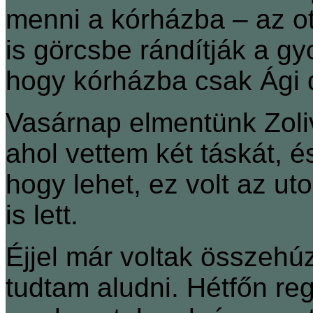
menni a kórházba ‒ az ot
is görcsbe rándítják a g
hogy kórházba csak Ági
Vasárnap elmentünk Zoliv
ahol vettem két táskát, é
hogy lehet, ez volt az ut
is lett.
Éjjel már voltak összeh
tudtam aludni. Hétfőn re