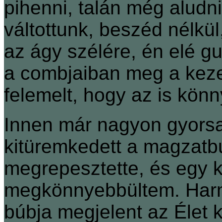
pihenni, talán még aludni
váltottunk, beszéd nélkül,
az ágy szélére, én elé 
a combjaiban meg a keze
felemelt, hogy az is kön
Innen már nagyon gyors
kitüremkedett a magzatb
megrepesztette, és egy ki
megkönnyebbültem. Harm
búbja megjelent az Élet 