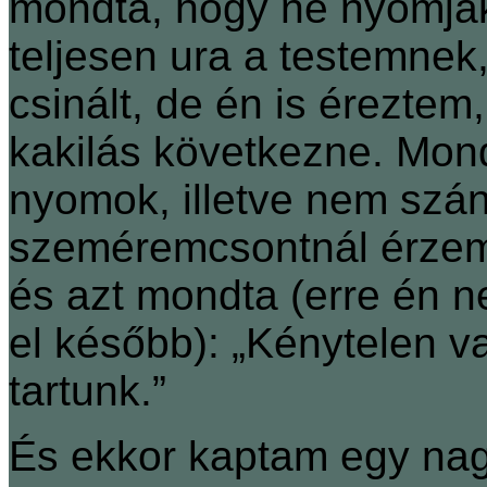
mondta, hogy ne nyomjak
teljesen ura a testemnek,
csinált, de én is érezte
kakilás következne. Mon
nyomok, illetve nem szán
szeméremcsontnál érzem. 
és azt mondta (erre én 
el később): „Kénytelen va
tartunk.”
És ekkor kaptam egy nagy