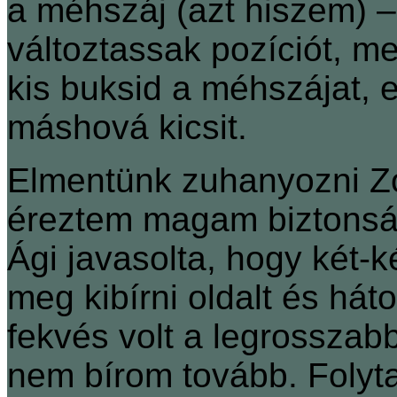
a méhszáj (azt hiszem) –
változtassak pozíciót, m
kis buksid a méhszájat, e
máshová kicsit.
Elmentünk zuhanyozni Zo
éreztem magam biztonság
Ági javasolta, hogy két-
meg kibírni oldalt és hát
fekvés volt a legrosszabb
nem bírom tovább. Folytat