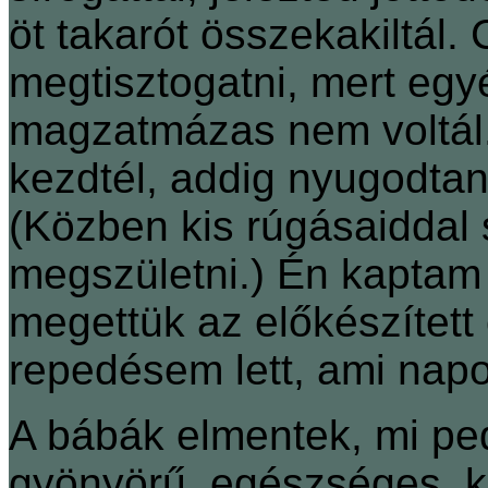
öt takarót összekakiltál.
megtisztogatni, mert egy
magzatmázas nem voltál.
kezdtél, addig nyugodta
(Közben kis rúgásaiddal s
megszületni.) Én kaptam 
megettük az előkészített 
repedésem lett, ami napo
A bábák elmentek, mi ped
gyönyörű, egészséges, ki