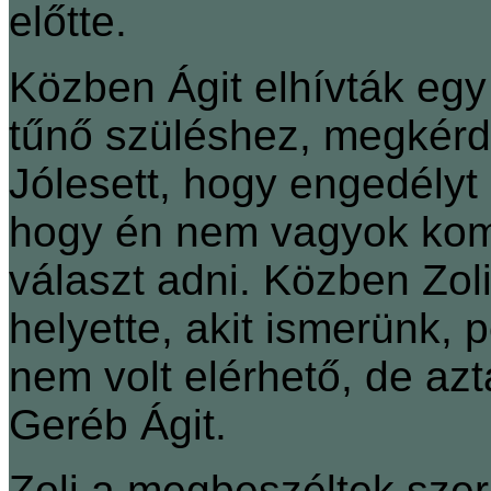
előtte.
Közben Ágit elhívták egy
tűnő szüléshez, megkérd
Jólesett, hogy engedélyt
hogy én nem vagyok komp
választ adni. Közben Zoli
helyette, akit ismerünk, 
nem volt elérhető, de azt
Geréb Ágit.
Zoli a megbeszéltek szeri