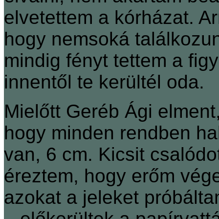
elvetettem a kórházat. A
hogy nemsoká találkozunk
mindig fényt tettem a fi
innentől te kerültél oda.
Mielőtt Geréb Ági elment
hogy minden rendben ha
van, 6 cm. Kicsit csalódo
éreztem, hogy erőm vége
azokat a jeleket próbálta
– előkerültek a papírvatt