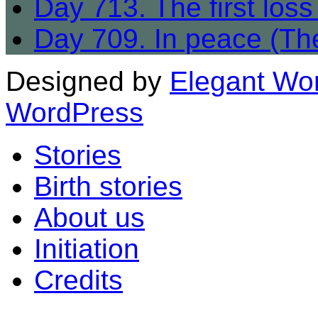
Day 713. The first los
Day 709. In peace (The 
Designed by
Elegant Wo
WordPress
Stories
Birth stories
About us
Initiation
Credits