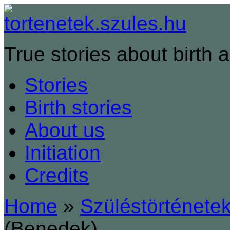
True stories about birth a
Stories
Birth stories
About us
Initiation
Credits
Home
»
Szüléstörténete
(Benedek)