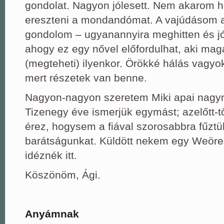
gondolat. Nagyon jólesett. Nem akarom 
ereszteni a mondandómat. A vajúdásom 
gondolom – ugyanannyira meghitten és jól
ahogy ez egy nővel előfordulhat, aki magá
(megteheti) ilyenkor. Örökké hálás vagyo
mert részetek van benne.
Nagyon-nagyon szeretem Miki apai nagy
Tizenegy éve ismerjük egymást; azelőtt-t
érez, hogysem a fiával szorosabbra fűztü
barátságunkat. Küldött nekem egy Weöres
idéznék itt.
Köszönöm, Ági.
Anyámnak