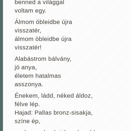
benned a világgal
voltam egy.
Álmom öbleidbe újra
visszatér,
álmom öbleidbe újra
visszatér!
Alabástrom bálvány,
jó anya,
életem hatalmas
asszonya.
Énekem, ládd, néked áldoz,
félve lép.
Hajad: Pallas bronz-sisakja,
színe ép,