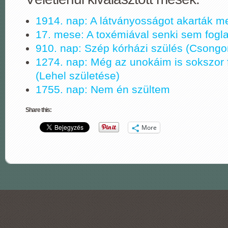
1914. nap: A látványosságot akarták m
17. mese: A toxémiával senki sem fogla
910. nap: Szép kórházi szülés (Csongo
1274. nap: Még az unokáim is sokszor f
(Lehel születése)
1755. nap: Nem én szültem
Share this:
More