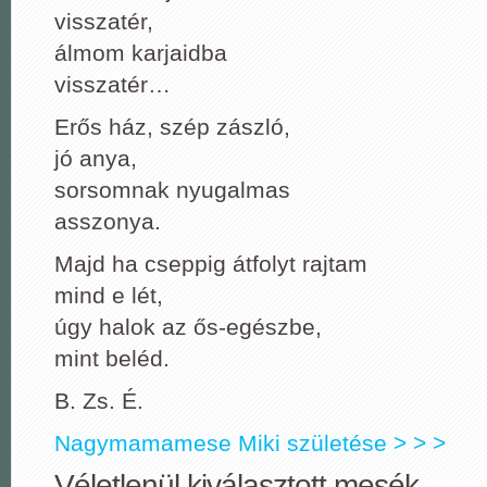
visszatér,
álmom karjaidba
visszatér…
Erős ház, szép zászló,
jó anya,
sorsomnak nyugalmas
asszonya.
Majd ha cseppig átfolyt rajtam
mind e lét,
úgy halok az ős-egészbe,
mint beléd.
B. Zs. É.
Nagymamamese Miki születése > > >
Véletlenül kiválasztott mesék.