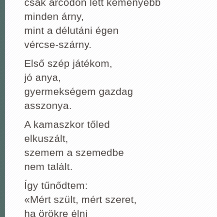
csak arcodon lett keményebb
minden árny,
mint a délutáni égen
vércse-szárny.
Első szép játékom,
jó anya,
gyermekségem gazdag
asszonya.
A kamaszkor tőled
elkuszált,
szemem a szemedbe
nem talált.
Így tűnődtem:
«Mért szült, mért szeret,
ha örökre élni