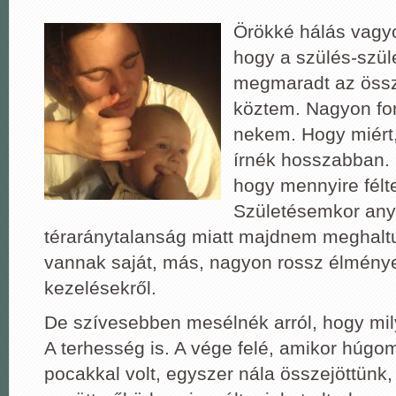
Örökké hálás vagyo
hogy a szülés-szüle
megmaradt az össz
köztem. Nagyon fon
nekem. Hogy miért,
írnék hosszabban. 
hogy mennyire fé
Születésemkor an
téraránytalanság miatt majdnem meghalt
vannak saját, más, nagyon rossz élmény
kezelésekről.
De szívesebben mesélnék arról, hogy mil
A terhesség is. A vége felé, amikor húgo
pocakkal volt, egyszer nála összejöttünk,