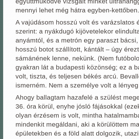
együttműködve vizsgált minket ultrahangga
mennyi lehet még hátra egyben-kettőben
A vajúdásom hosszú volt és varázslatos 
szerint: a nyákdugó kijövetelekor elindul
anyámtól, és a metrón egy paraszt bácsi,
hosszú botot szállított, kántált – úgy ére
sámánének lenne, nekünk. (Nem futóbolo
gyakran lát a budapesti közönség; ez a 
volt, tiszta, és teljesen békés arcú. Bev
ismerném. Nem a személye volt a lényeg,
Ahogy ballagtam hazafelé a szülést megel
36. óra körül, enyhe jósló fájásokkal (ezek
olyan érzésem is volt, mintha hatalmamb
mindenkit megáldani, aki a körülöttem 
épületekben és a föld alatt dolgozik, uta