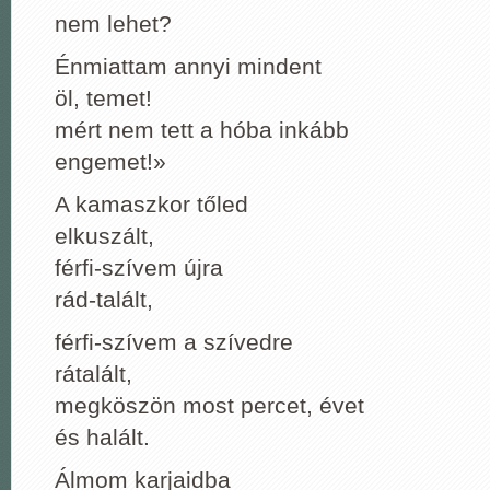
nem lehet?
Énmiattam annyi mindent
öl, temet!
mért nem tett a hóba inkább
engemet!»
A kamaszkor tőled
elkuszált,
férfi-szívem újra
rád-talált,
férfi-szívem a szívedre
rátalált,
megköszön most percet, évet
és halált.
Álmom karjaidba