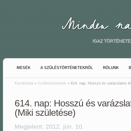
IGAZ TÖRTÉNETE
MESÉK
A SZÜLÉSTÖRTÉNETEKRŐL
RÓLUNK
Kezdőoldal
»
Szüléstörténetek
»
614. nap: Hosszú és varázslatos él
614. nap: Hosszú és varázsl
(Miki születése)
Megjelent: 2012. jún. 10.