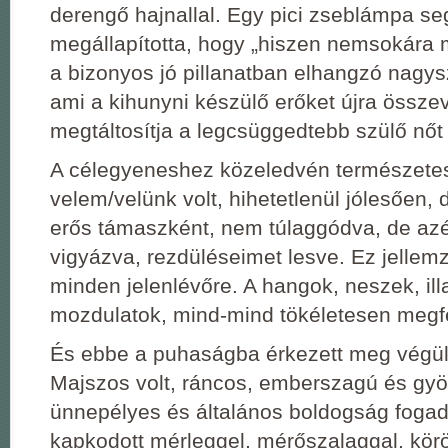
derengő hajnallal. Egy pici zseblámpa se
megállapította, hogy „hiszen nemsokára 
a bizonyos jó pillanatban elhangzó nagy
ami a kihunyni készülő erőket újra össze
megtáltosítja a legcsüggedtebb szülő nőt 
A célegyeneshez közeledvén természetes
velem/velünk volt, hihetetlenül jólesően, 
erős támaszként, nem túlaggódva, de azér
vigyázva, rezdüléseimet lesve. Ez jellem
minden jelenlévőre. A hangok, neszek, ill
mozdulatok, mind-mind tökéletesen megfe
És ebbe a puhaságba érkezett meg végül
Majszos volt, ráncos, emberszagú és gyö
ünnepélyes és általános boldogság fogad
kapkodott mérleggel, mérőszalaggal, kör