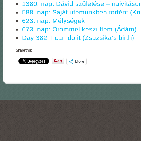
1380. nap: Dávid születése – naivitásu
588. nap: Saját ütemünkben történt (Kri
623. nap: Mélységek
673. nap: Örömmel készültem (Ádám)
Day 382. I can do it (Zsuzsika’s birth)
Share this:
More