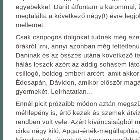
egyebekkel. Danit átfontam a karommal, ü
megtalálta a következő négy(!) évre legjob
mellemet.
Csak csöpögős dolgokat tudnék még ezek
órákról írni, annyi azonban még feltétlenül
Daninak és az összes utána következő t
hálás leszek azért az addig sohasem láto
csillogó, boldog emberi arcért, amit akkor
Édesapán, Dávidon, amikor először mag
gyermekét. Leírhatatlan…
Ennél picit prózaibb módon aztán megszül
méhlepény is, értő kezek és szemek átvi
rendben volt vele. Azért kíváncsiságból 
cirka négy kiló, Apgar-érték-megállapítás
következtek, útmutató a hogyan tovább 