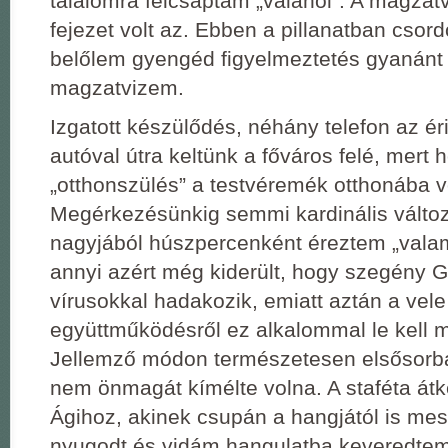
találomra felcsaptam „valahol”. A magzatv
fejezet volt az. Ebben a pillanatban csord
belőlem gyengéd figyelmeztetés gyanánt 
magzatvizem.
Izgatott készülődés, néhány telefon az ér
autóval útra keltünk a főváros felé, mert 
„otthonszülés” a testvéremék otthonába vo
Megérkezésünkig semmi kardinális változ
nagyjából húszpercenként éreztem „valam
annyi azért még kiderült, hogy szegény 
vírusokkal hadakozik, emiatt aztán a vele
együttműködésről ez alkalommal le kell
Jellemző módon természetesen elsősorban
nem önmagát kímélte volna. A staféta átk
Ágihoz, akinek csupán a hangjától is me
nyugodt és vidám hangulatba keveredte