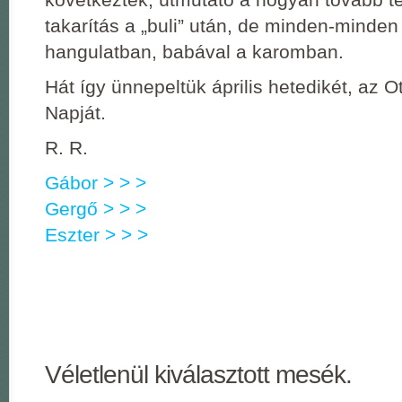
takarítás a „buli” után, de minden-minden
hangulatban, babával a karomban.
Hát így ünnepeltük április hetedikét, az 
Napját.
R. R.
Gábor > > >
Gergő > > >
Eszter > > >
Véletlenül kiválasztott mesék.