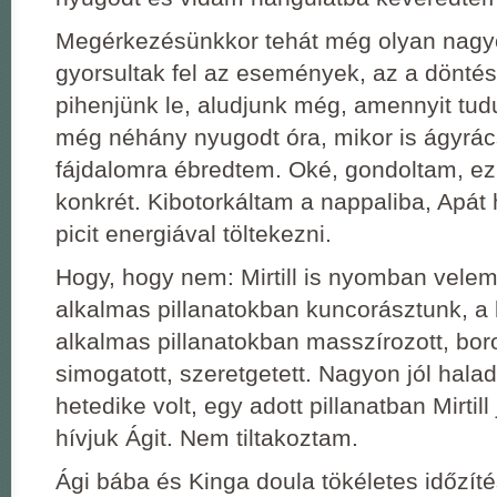
Megérkezésünkkor tehát még olyan nag
gyorsultak fel az események, az a döntés
pihenjünk le, aludjunk még, amennyit tudu
még néhány nyugodt óra, mikor is ágyrá
fájdalomra ébredtem. Oké, gondoltam, ez
konkrét. Kibotorkáltam a nappaliba, Apá
picit energiával töltekezni.
Hogy, hogy nem: Mirtill is nyomban velem 
alkalmas pillanatokban kuncorásztunk, a
alkalmas pillanatokban masszírozott, boro
simogatott, szeretgetett. Nagyon jól hala
hetedike volt, egy adott pillanatban Mirtill
hívjuk Ágit. Nem tiltakoztam.
Ági bába és Kinga doula tökéletes időzíté