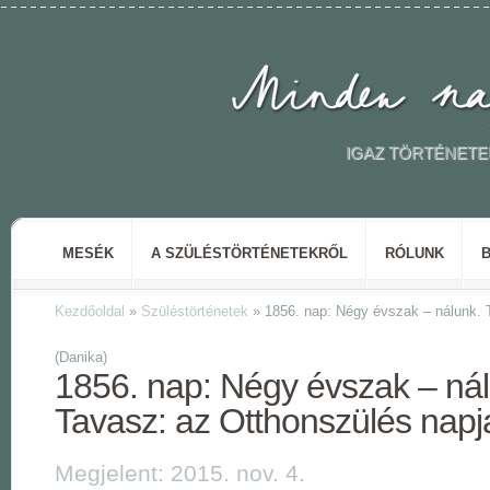
IGAZ TÖRTÉNETE
MESÉK
A SZÜLÉSTÖRTÉNETEKRŐL
RÓLUNK
Kezdőoldal
»
Szüléstörténetek
»
1856. nap: Négy évszak – nálunk. 
(Danika)
1856. nap: Négy évszak – nál
Tavasz: az Otthonszülés napj
Megjelent: 2015. nov. 4.