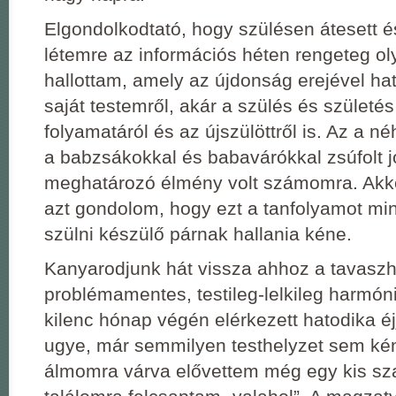
Elgondolkodtató, hogy szülésen átesett é
létemre az információs héten rengeteg ol
hallottam, amely az újdonság erejével hat
saját testemről, akár a szülés és születés
folyamatáról és az újszülöttről is. Az a 
a babzsákokkal és babavárókkal zsúfolt j
meghatározó élmény volt számomra. Akko
azt gondolom, hogy ezt a tanfolyamot m
szülni készülő párnak hallania kéne.
Kanyarodjunk hát vissza ahhoz a tavaszh
problémamentes, testileg-lelkileg harmóni
kilenc hónap végén elérkezett hatodika éjj
ugye, már semmilyen testhelyzet sem ké
álmomra várva elővettem még egy kis sza