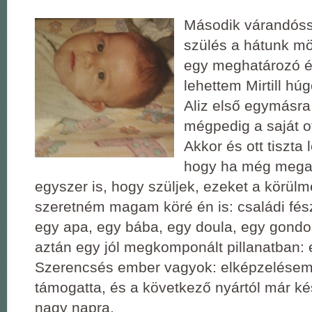
Második várandóss
szülés a hátunk mö
egy meghatározó é
lehettem Mirtill hú
Aliz első egymásr
mégpedig a saját o
Akkor és ott tiszta
hogy ha még mega
egyszer is, hogy szüljek, ezeket a körül
szeretném magam köré én is: családi fés
egy apa, egy bába, egy doula, egy gondos
aztán egy jól megkomponált pillanatban:
Szerencsés ember vagyok: elképzelésem
támogatta, és a következő nyártól már ké
nagy napra.