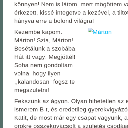
könnyen! Nem is látom, mert mögöttem va
érkezett, kissé integetve a kezével, a tiltot
hányva erre a bolond világra!
Kezembe kapom.
Márton! Szia, Márton!
Besétálunk a szobába.
Hát itt vagy! Megjöttél!
Soha nem gondoltam
volna, hogy ilyen
,,kalandosan” fogsz te
megszületni!
Fekszünk az ágyon. Olyan hihetetlen az e
ismerem B-t, és eredetileg gyerekvigyáz
Katit, de most már egy csapat vagyunk, ak
örökre összekovácsolt a születés csodája