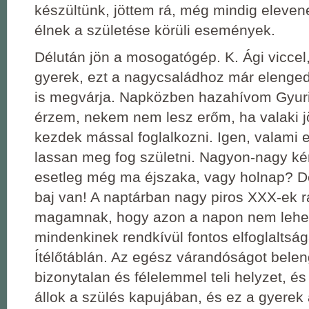
készültünk, jöttem rá, még mindig elev
élnek a születése körüli események.
Délután jön a mosogatógép. K. Ági viccel
gyerek, ezt a nagycsaládhoz már elenged
is megvárja. Napközben hazahívom Gyuri
érzem, nekem nem lesz erőm, ha valaki jö
kezdek mással foglalkozni. Igen, valami 
lassan meg fog születni. Nagyon-nagy ké
esetleg még ma éjszaka, vagy holnap? D
baj van! A naptárban nagy piros XXX-ek ra
magamnak, hogy azon a napon nem lehet 
mindenkinek rendkívül fontos elfoglaltsá
Ítélőtáblán. Az egész várandóságot belen
bizonytalan és félelemmel teli helyzet, és 
állok a szülés kapujában, és ez a gyerek a