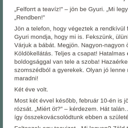
„Felforrt a teavíz!” – jön be Gyuri. „Mi le
„Rendben!”
Jön a telefon, hogy végeztek a rendkívül 
Gyuri mondja, hogy mi is. Fekszünk, ülün
Várjuk a bábát. Megjön. Nagyon-nagyon ö
Köldökellátás. Teljes a csapat! Hatalmas 
boldogsággal van tele a szoba! Hazaérk
szomszédból a gyerekek. Olyan jó lenne 
maradni!
Két éve volt.
Most két évvel később, február 10-én is j
rózsát. „Miért öt?” – kérdezem. Hát talán
így összekovácsolódtunk ebben a szület