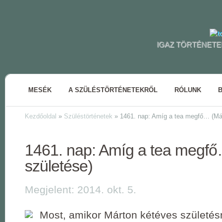
IGAZ TÖRTÉNETE
MESÉK
A SZÜLÉSTÖRTÉNETEKRŐL
RÓLUNK
Kezdőoldal
»
Szüléstörténetek
»
1461. nap: Amíg a tea megfő… (Már
1461. nap: Amíg a tea megf
születése)
Megjelent: 2014. okt. 5.
Most, amikor Márton kétéves születés