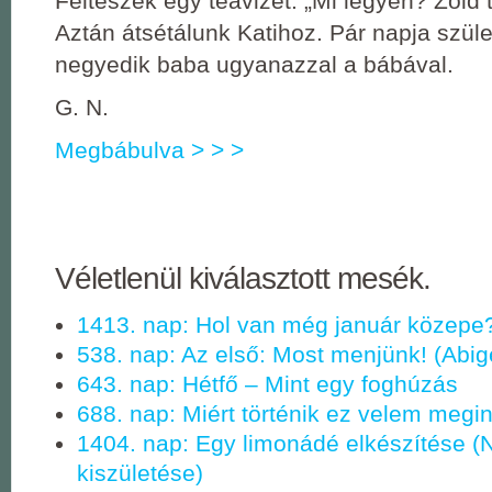
Felteszek egy teavizet. „Mi legyen? Zöld
Aztán átsétálunk Katihoz. Pár napja szüle
negyedik baba ugyanazzal a bábával.
G. N.
Megbábulva > > >
Véletlenül kiválasztott mesék.
1413. nap: Hol van még január közepe
538. nap: Az első: Most menjünk! (Abig
643. nap: Hétfő ‒ Mint egy foghúzás
688. nap: Miért történik ez velem megin
1404. nap: Egy limonádé elkészítése (
kiszületése)