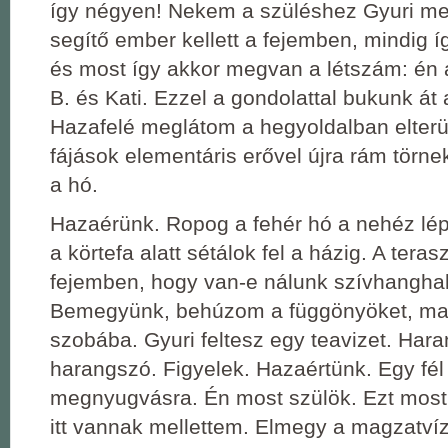
így négyen! Nekem a szüléshez Gyuri mel
segítő ember kellett a fejemben, mindig í
és most így akkor megvan a létszám: én a
B. és Kati. Ezzel a gondolattal bukunk á
Hazafelé meglátom a hegyoldalban elterül
fájások elementáris erővel újra rám törne
a hó.
Hazaérünk. Ropog a fehér hó a nehéz lé
a körtefa alatt sétálok fel a házig. A teras
fejemben, hogy van-e nálunk szívhanghal
Bemegyünk, behúzom a függönyöket, mat
szobába. Gyuri feltesz egy teavizet. Hara
harangszó. Figyelek. Hazaértünk. Egy fél 
megnyugvásra. Én most szülök. Ezt most
itt vannak mellettem. Elmegy a magzatví