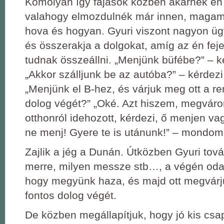
Komolyan így fájások közben akarnék én
valahogy elmozdulnék már innen, maga
hova és hogyan. Gyuri viszont nagyon ü
és összerakja a dolgokat, amíg az én f
tudnak összeállni. „Menjünk büfébe?” – k
„Akkor szálljunk be az autóba?” – kérdezi 
„Menjünk el B-hez, és várjuk meg ott a re
dolog végét?” „Oké. Azt hiszem, megvárom
otthonról idehozott, kérdezi, ő menjen va
ne menj! Gyere te is utánunk!” – mondom 
Zajlik a jég a Dunán. Útközben Gyuri tov
merre, milyen messze stb…, a végén oda
hogy megyünk haza, és majd ott megvárju
fontos dolog végét.
De közben megállapítjuk, hogy jó kis cs