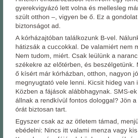
gyerekvigyázó lett volna és mellesleg m
szült otthon –, vigyen be ő. Ez a gondola
biztonságot ad.
A kórházajtóban találkozunk B-vel. Nálu
hátizsák a cuccokkal. De valamiért nem
Nem tudom, miért. Csak leülünk a nara
székekre az előtérben, és beszélgetünk.
ő kísért már kórházban, otthon, nagyon j
megnyugtató vele lenni. Kicsit hideg van i
Közben a fájások alábbhagynak. SMS-ek
állnak a rendkívül fontos dologgal? Jön 
órát biztosan tart.
Egyszer csak az az ötletem támad, menjü
ebédelni: Nincs itt valami menza vagy ki