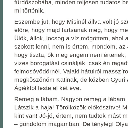
fürdőszobába, minden teljesen tudatos 
mi történik.
Eszembe jut, hogy Misinél állva volt jó sz
előre, hogy majd tartsanak meg, hogy megi
Ülök, állok, locsog a víz mögöttem, ahol
szokott lenni, nem is értem, mondom, az 
hogy tiszta, ők meg engem nem értenek, h
vizes borogatást csinálják, csak én ragad
felmosóvödörnél. Valaki hátulról masszíro
megköszönöm Katinak, de közben Gyuri 
Ágiéktól leste el két éve.
Remeg a lábam. Nagyon remeg a lábam. 
Látszik a haja! Törölközök előkészítve! M
kint van! Jó-jó, értem, nem tudtok mást m
– gondolom magamban. De tényleg! Olya