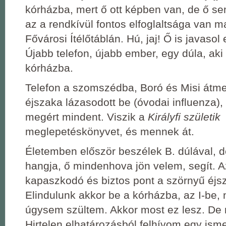
kórházba, mert ő ott képben van, de ő sem
az a rendkívül fontos elfoglaltsága van ma
Fővárosi Ítélőtáblán. Hú, jaj! Ő is javasol 
Újabb telefon, újabb ember, egy dúla, aki
kórházba.
Telefon a szomszédba, Boró és Misi átm
éjszaka lázasodott be (óvodai influenza)
megért mindent. Viszik a
Királyfi születik
meglepetéskönyvet, és mennek át.
Életemben először beszélek B. dúlával, 
hangja, ő mindenhova jön velem, segít. A
kapaszkodó és biztos pont a szörnyű éjs
Elindulunk akkor be a kórházba, az I-be, 
úgysem szültem. Akkor most ez lesz. De n
Hirtelen elhatározásból felhívom egy ism