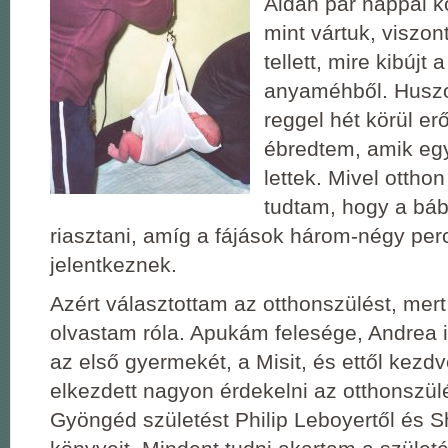
Aidan pár nappal ko
mint vártuk, viszon
tellett, mire kibújt
anyaméhből. Husz
reggel hét körül er
ébredtem, amik eg
lettek. Mivel ottho
tudtam, hogy a báb
riasztani, amíg a fájások három-négy pe
jelentkeznek.
Azért választottam az otthonszülést, mert
olvastam róla. Apukám felesége, Andrea i
az első gyermekét, a Misit, és ettől kez
elkezdett nagyon érdekelni az otthonszül
Gyöngéd születést Philip Leboyertől és Sh