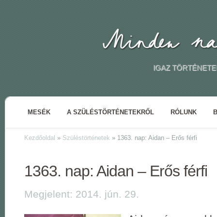
IGAZ TÖRTÉNETE
MESÉK
A SZÜLÉSTÖRTÉNETEKRŐL
RÓLUNK
Kezdőoldal
»
Szüléstörténetek
»
1363. nap: Aidan – Erős férfi
1363. nap: Aidan – Erős férfi
Megjelent: 2014. jún. 29.