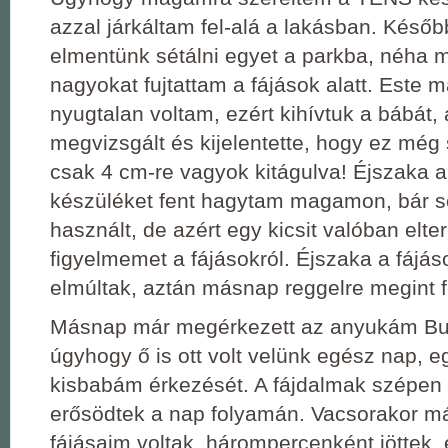
azzal járkáltam fel-alá a lakásban. Késő
elmentünk sétálni egyet a parkba, néha m
nagyokat fujtattam a fájások alatt. Este m
nyugtalan voltam, ezért kihívtuk a bábát, a
megvizsgált és kijelentette, hogy ez még
csak 4 cm-re vagyok kitágulva! Éjszaka 
készüléket fent hagytam magamon, bár 
használt, de azért egy kicsit valóban elter
figyelmemet a fájásokról. Éjszaka a fáj
elmúltak, aztán másnap reggelre megint f
Másnap már megérkezett az anyukám Bu
úgyhogy ő is ott volt velünk egész nap, eg
kisbabám érkezését. A fájdalmak szépen
erősödtek a nap folyamán. Vacsorakor m
fájásaim voltak, hárompercenként jöttek, 