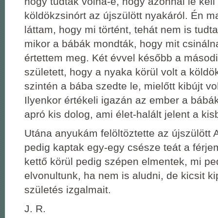
hogy tudták volna-e, hogy azonnal le kell 
köldökzsinórt az újszülött nyakáról. Én
láttam, hogy mi történt, tehát nem is tudt
mikor a bábák mondták, hogy mit csináln
értettem meg. Két évvel később a másodi
született, hogy a nyaka körül volt a köldö
szintén a bába szedte le, mielőtt kibújt vo
Ilyenkor értékeli igazán az ember a bábá
apró kis dolog, ami élet-halált jelent a k
Utána anyukám felöltöztette az újszülött 
pedig kaptak egy-egy csésze teát a férjem
kettő körül pedig szépen elmentek, mi p
elvonultunk, ha nem is aludni, de kicsit ki
születés izgalmait.
J. R.