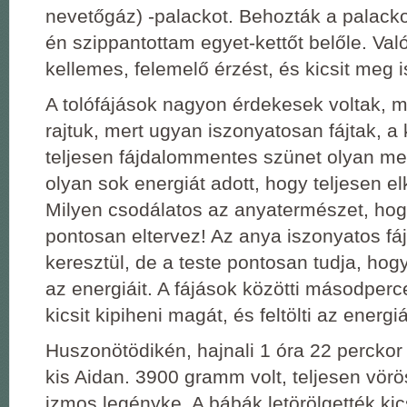
nevetőgáz) -palackot. Behozták a palacko
én szippantottam egyet-kettőt belőle. Val
kellemes, felemelő érzést, és kicsit meg is
A tolófájások nagyon érdekesek voltak, 
rajtuk, mert ugyan iszonyatosan fájtak, a 
teljesen fájdalommentes szünet olyan me
olyan sok energiát adott, hogy teljesen e
Milyen csodálatos az anyatermészet, hog
pontosan eltervez! Az anya iszonyatos f
keresztül, de a teste pontosan tudja, hogy
az energiáit. A fájások közötti másodper
kicsit kipiheni magát, és feltölti az energiá
Huszonötödikén, hajnali 1 óra 22 perckor
kis Aidan. 3900 gramm volt, teljesen vörö
izmos legényke. A bábák letörölgették ki