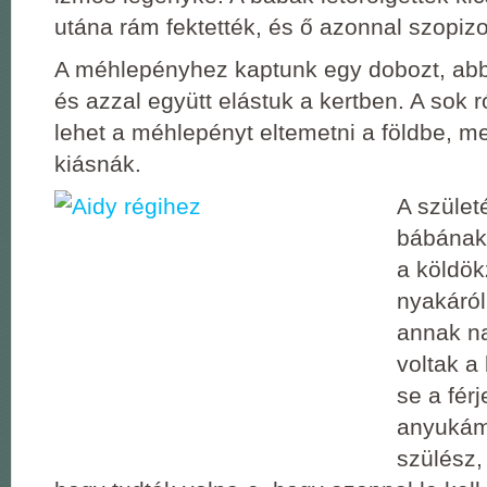
utána rám fektették, és ő azonnal szopizo
A méhlepényhez kaptunk egy dobozt, abb
és azzal együtt elástuk a kertben. A sok 
lehet a méhlepényt eltemetni a földbe, me
kiásnák.
A szület
bábának 
a köldök
nyakáról
annak na
voltak a
se a fér
anyukám
szülész