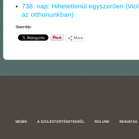
738. nap: Hihetetlenül egyszerűen (Vio
az otthonunkban)
Share this:
More
MESÉK
A SZÜLÉSTÖRTÉNETEKRŐL
RÓLUNK
BEAVATÁS