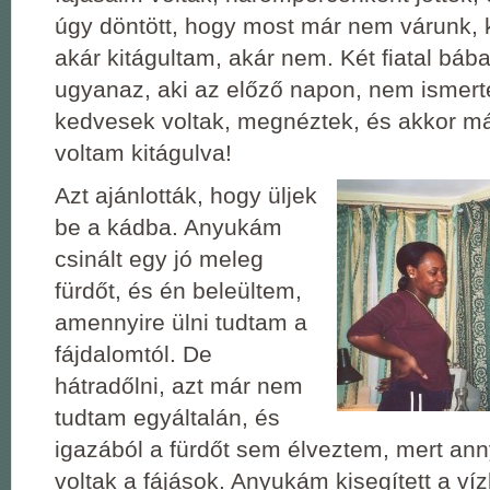
úgy döntött, hogy most már nem várunk, k
akár kitágultam, akár nem. Két fiatal bába
ugyanaz, aki az előző napon, nem ismer
kedvesek voltak, megnéztek, és akkor má
voltam kitágulva!
Azt ajánlották, hogy üljek
be a kádba. Anyukám
csinált egy jó meleg
fürdőt, és én beleültem,
amennyire ülni tudtam a
fájdalomtól. De
hátradőlni, azt már nem
tudtam egyáltalán, és
igazából a fürdőt sem élveztem, mert ann
voltak a fájások. Anyukám kisegített a víz