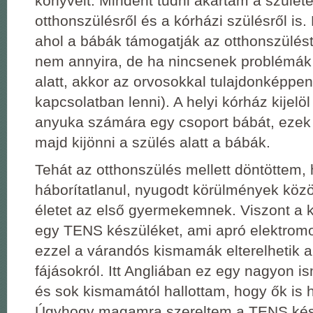
könyveit. Mindent tudni akartam a születé
otthonszülésről és a kórházi szülésről is
ahol a bábák támogatják az otthonszülést
nem annyira, de ha nincsenek problémák
alatt, akkor az orvosokkal tulajdonképpen
kapcsolatban lenni). A helyi kórház kijelö
anyuka számára egy csoport bábát, ezek
majd kijönni a szülés alatt a bábák.
Tehát az otthonszülés mellett döntöttem,
háborítatlanul, nyugodt körülmények köz
életet az első gyermekemnek. Viszont a kó
egy TENS készüléket, ami apró elektromo
ezzel a várandós kismamák elterelhetik a
fájásokról. Itt Angliában ez egy nagyon i
és sok kismamától hallottam, hogy ők is 
Úgyhogy magamra szereltem a TENS kés