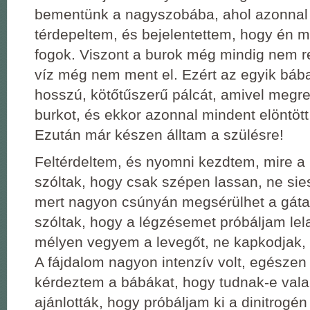
bementünk a nagyszobába, ahol azonnal 
térdepeltem, és bejelentettem, hogy én m
fogok. Viszont a burok még mindig nem r
víz még nem ment el. Ezért az egyik bába
hosszú, kötőtűszerű pálcát, amivel megre
burkot, és ekkor azonnal mindent elöntöt
Ezután már készen álltam a szülésre!
Feltérdeltem, és nyomni kezdtem, mire a
szóltak, hogy csak szépen lassan, ne sie
mert nagyon csúnyán megsérülhet a gátam
szóltak, hogy a légzésemet próbáljam lela
mélyen vegyem a levegőt, ne kapkodjak, 
A fájdalom nagyon intenzív volt, egészen
kérdeztem a bábákat, hogy tudnak-e valam
ajánlották, hogy próbáljam ki a dinitrogén