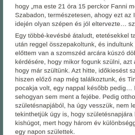
hogy „ma este 21 óra 15 perckor Fanni me
Szabadon, természetesen, ahogy ezt az 
idején olyan szépen és jól eltervezte… s
Egy többé-kevésbé átaludt, etetésekkel ta
után reggel összepakoltunk, és indultunk
előttem van a szomszéd arcára kúszó dö
kérdésére, hogy mikor fogunk szülni, azt 
hogy már szültünk. Azt hitte, időkiesést s
hiszen előző nap még találkoztunk, és T
pocakja volt, egy nappal később pedig… 
sehogyan sem ment a fejébe. Pedig ottho
születésnapjából, ha úgy vesszük, nem l
tekinthetjük úgy is, hogy születésnapjára
kishúgot, mert hogy három év különbségg
egy napon születtek.