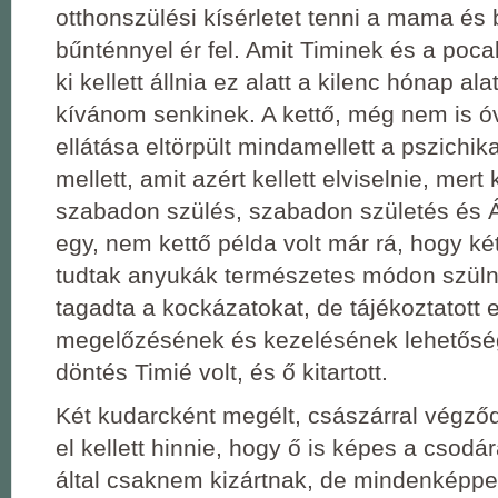
otthonszülési kísérletet tenni a mama és 
bűnténnyel ér fel. Amit Timinek és a poc
ki kellett állnia ez alatt a kilenc hónap ala
kívánom senkinek. A kettő, még nem is 
ellátása eltörpült mindamellett a pszichi
mellett, amit azért kellett elviselnie, mert k
szabadon szülés, szabadon születés és Á
egy, nem kettő példa volt már rá, hogy ké
tudtak anyukák természetes módon szüln
tagadta a kockázatokat, de tájékoztatott 
megelőzésének és kezelésének lehetősége
döntés Timié volt, és ő kitartott.
Két kudarcként megélt, császárral végződ
el kellett hinnie, hogy ő is képes a csodá
által csaknem kizártnak, de mindenképp