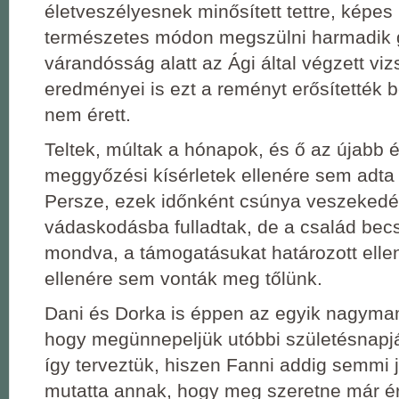
életveszélyesnek minősített tettre, képes
természetes módon megszülni harmadik 
várandósság alatt az Ági által végzett viz
eredményei is ezt a reményt erősítették b
nem érett.
Teltek, múltak a hónapok, és ő az újabb 
meggyőzési kísérletek ellenére sem adta 
Persze, ezek időnként csúnya veszekedé
vádaskodásba fulladtak, de a család bec
mondva, a támogatásukat határozott ell
ellenére sem vonták meg tőlünk.
Dani és Dorka is éppen az egyik nagyma
hogy megünnepeljük utóbbi születésnapjá
így terveztük, hiszen Fanni addig semmi 
mutatta annak, hogy meg szeretne már é