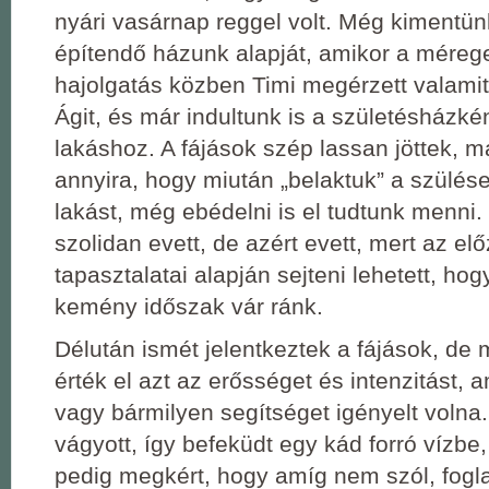
nyári vasárnap reggel volt. Még kimentü
építendő házunk alapját, amikor a mérege
hajolgatás közben Timi megérzett valamit
Ágit, és már indultunk is a születésházké
lakáshoz. A fájások szép lassan jöttek, ma
annyira, hogy miután „belaktuk” a szülése
lakást, még ebédelni is el tudtunk menni.
szolidan evett, de azért evett, mert az el
tapasztalatai alapján sejteni lehetett, ho
kemény időszak vár ránk.
Délután ismét jelentkeztek a fájások, d
érték el azt az erősséget és intenzitást,
vagy bármilyen segítséget igényelt volna
vágyott, így befeküdt egy kád forró vízbe
pedig megkért, hogy amíg nem szól, fogla