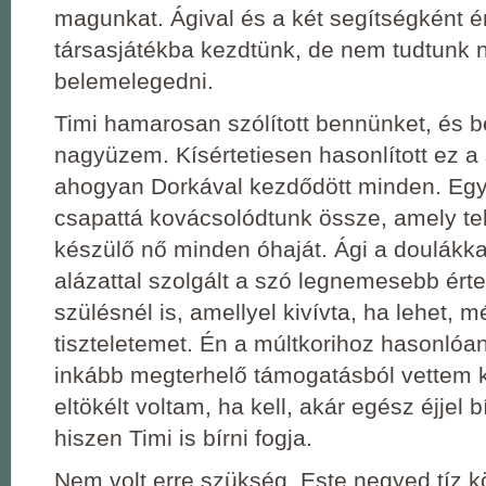
magunkat. Ágival és a két segítségként é
társasjátékba kezdtünk, de nem tudtunk
belemelegedni.
Timi hamarosan szólított bennünket, és b
nagyüzem. Kísértetiesen hasonlított ez a 
ahogyan Dorkával kezdődött minden. Egy
csapattá kovácsolódtunk össze, amely telj
készülő nő minden óhaját. Ági a doulákka
alázattal szolgált a szó legnemesebb ért
szülésnél is, amellyel kivívta, ha lehet,
tiszteletemet. Én a múltkorihoz hasonlóan 
inkább megterhelő támogatásból vettem k
eltökélt voltam, ha kell, akár egész éjjel b
hiszen Timi is bírni fogja.
Nem volt erre szükség. Este negyed tíz k