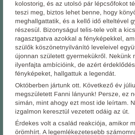
kolostorig, és az utolsó pár lépcsőfokot 
teszi meg, biztos lehet benne, hogy kön
meghallgattatik, és a kellő idő elteltéve
részesül. Bizonyságul telis-tele volt a kics
ragasztgatva azokkal a fényképekkel, am
szülők köszönetnyilvánító leveleivel együt
újonnan született gyermekükről. Nekünk 
ilyenfajta ambícióink, de azért érdeklődé
fényképeket, hallgattuk a legendát.
Októberben jártunk ott. Következő év júl
megszületett Fanni lányunk! Persze, ez 
simán, mint ahogy ezt most ide leírtam. 
izgalmon keresztül vezetett odáig az út.
Érdekes volt a család reakciója, amikor 
örömhírt. A legemlékezetesebb számomra 