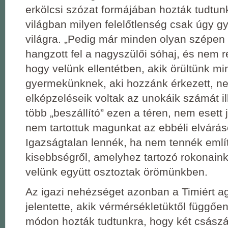
erkölcsi szózat formájában hozták tudtun
világban milyen felelőtlenség csak úgy g
világra. „Pedig már minden olyan szépen a
hangzott fel a nagyszülői sóhaj, és nem re
hogy velünk ellentétben, akik örültünk m
gyermekünknek, aki hozzánk érkezett, ne
elképzeléseik voltak az unokáik számát il
több „beszállító” ezen a téren, nem esett 
nem tartottuk magunkat az ebbéli elvárá
Igazságtalan lennék, ha nem tennék emlí
kisebbségről, amelyhez tartozó rokonaink,
velünk együtt osztoztak örömünkben.
Az igazi nehézséget azonban a Timiért a
jelentette, akik vérmérsékletüktől függőe
módon hozták tudtunkra, hogy két császá