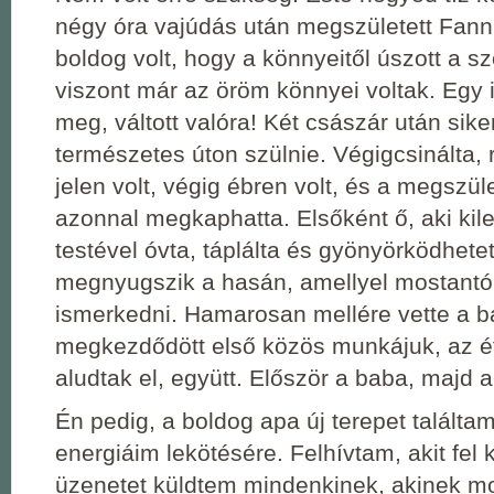
négy óra vajúdás után megszületett Fanni
boldog volt, hogy a könnyeitől úszott a s
viszont már az öröm könnyei voltak. Egy i
meg, váltott valóra! Két császár után sike
természetes úton szülnie. Végigcsinálta,
jelen volt, végig ébren volt, és a megszül
azonnal megkaphatta. Elsőként ő, aki kil
testével óvta, táplálta és gyönyörködhete
megnyugszik a hasán, amellyel mostantól 
ismerkedni. Hamarosan mellére vette a b
megkezdődött első közös munkájuk, az ét
aludtak el, együtt. Először a baba, majd 
Én pedig, a boldog apa új terepet találta
energiáim lekötésére. Felhívtam, akit fel 
üzenetet küldtem mindenkinek, akinek mo