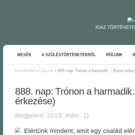
IGAZ TÖRTÉNETE
MESÉK
A SZÜLÉSTÖRTÉNETEKRŐL
RÓLUNK
Kezdőoldal
»
Császár
»
888. nap: Trónon a harmadik… (Fanni érkez
888. nap: Trónon a harmadik
érkezése)
Megjelent: 2013. márc. 11.
Elértünk mindent, amit egy család elé