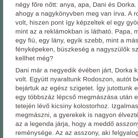
négy főre nőtt: anya, apa, Dani és Dorka
ahogy a nagykönyvben meg van írva. A r
volt, hiszen pont így képzeltek el egy gy
mint az a reklámokban is látható. Papa,
egy fiú, egy lány, egyik szebb, mint a má
fényképeken, büszkeség a nagyszülők s
kellhet még?
Dani már a negyedik évében járt, Dorka ke
volt. Együtt nyaraltunk Rodoszon, autót b
bejártuk az egész szigetet. Így jutottunk 
egy többszáz lépcső megmászása után 
tetején lévő kicsiny kolostorhoz. Izgalmas
megmászni, a gyerekek is nagyon élvezték
az a legenda járja, hogy a meddő asszo
reménysége. Az az asszony, aki felgyalo