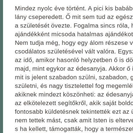
Mindez nyolc éve történt. A pici kis babáb
lány cseperedett. Ő mit sem tud az egész 
a születését övezte. Fogalma sincs róla,
ajándékként micsoda hatalmas ajándékot
Nem tudja még, hogy egy álom részese vo
csodálatos születésével vált valóra. Egys
az idő, amikor hasonló helyzetben ő is dön
majd, mint egykor az édesanyja. Akkor ő 
mit is jelent szabadon szülni, szabadon,
születni, és nagy tisztelettel fog megemlé
akiknek mindezt köszönheti: az édesanyjá
az elkötelezett segítőkről, akik saját bol
fontosabb küldetésnek tekintették ezt az 
nem tettek mást, csak amit Isten is elter
s ha kellett, támogatták, hogy a termész