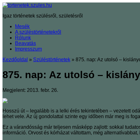
Igaz történetek szülésről, születésről
Mesék
A szüléstörténetekről
Rólunk
Beavatás
Impresszum
Kezdőoldal
»
Szüléstörténetek
»
875. nap: Az utolsó – kislán
875. nap: Az utolsó – kislá
Megjelent: 2013. febr. 26.
Hosszú út – legalább is a lelki érés tekintetében – vezetett 
lehet vele. Az új gondolattal szinte egy időben már meg is 
Ez a várandósság már teljesen másképp zajlott: sokkal tudatos
információ. Orvost és kórházat váltottam, még alternatívabbat, 