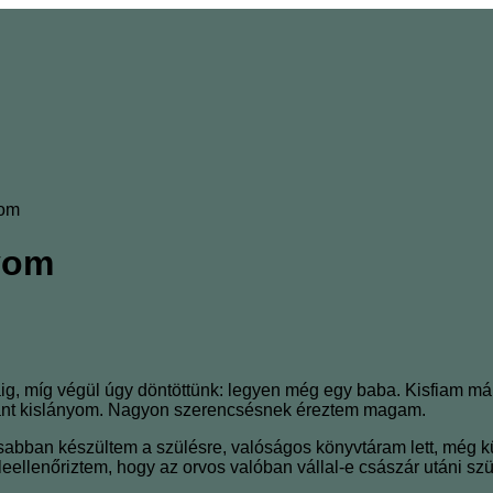
yom
nyom
odáig, míg végül úgy döntöttünk: legyen még egy baba. Kisfiam 
fogant kislányom. Nagyon szerencsésnek éreztem magam.
abban készültem a szülésre, valóságos könyvtáram lett, még külf
leellenőriztem, hogy az orvos valóban vállal-e császár utáni szü