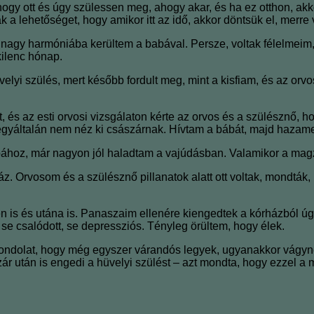
gy ott és úgy szülessen meg, ahogy akar, és ha ez otthon, akk
 lehetőséget, hogy amikor itt az idő, akkor döntsük el, merre v
 nagy harmóniába kerültem a babával. Persze, voltak félelmeim
kilenc hónap.
velyi szülés, mert később fordult meg, mint a kisfiam, és az o
t, és az esti orvosi vizsgálaton kérte az orvos és a szülésznő
 egyáltalán nem néz ki császárnak. Hívtam a bábát, majd hazam
hoz, már nagyon jól haladtam a vajúdásban. Valamikor a magzatví
z. Orvosom és a szülésznő pillanatok alatt ott voltak, mondták,
is és utána is. Panaszaim ellenére kiengedtek a kórházból úgy
se csalódott, se depressziós. Tényleg örültem, hogy élek.
a gondolat, hogy még egyszer várandós legyek, ugyanakkor vágyn
 után is engedi a hüvelyi szülést – azt mondta, hogy ezzel a mé