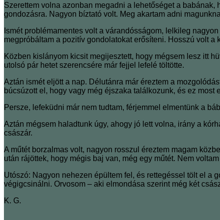
Szerettem volna azonban megadni a lehetőséget a babának, ho
gondozásra. Nagyon bíztató volt. Meg akartam adni magunknak a
Ismét problémamentes volt a várandósságom, lelkileg nagyon
megpróbáltam a pozitív gondolatokat erősíteni. Hosszú volt a 
Közben kislányom kicsit megijesztett, hogy mégsem lesz itt hü
utolsó pár hetet szerencsére már fejjel lefelé töltötte.
Aztán ismét eljött a nap. Délutánra már éreztem a mozgolódás
búcsúzott el, hogy vagy még éjszaka találkozunk, és ez most
Persze, lefeküdni már nem tudtam, férjemmel elmentünk a bábá
Aztán mégsem haladtunk úgy, ahogy jó lett volna, irány a kórhá
császár.
A műtét borzalmas volt, nagyon rosszul éreztem magam közben 
után rájöttek, hogy mégis baj van, még egy műtét. Nem voltam 
Utószó: Nagyon nehezen épültem fel, és rettegéssel tölt el 
végigcsinálni. Orvosom – aki elmondása szerint még két császár
K. G.