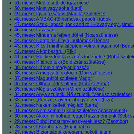
51. mese: Megkésett, de igaz mese
50. mese: Most vagy soha (Letti)
49. mese: Így igazságos (Marilla születése)
48. mese: A VBAC-ről nemcsak papolni tudok
47. mese: Szex, lépcső, rock and roll ‒ avagy egy „sima” 
46. mese: Lázasan
45. mese: Minden a fejben dől el (Noa születése)
44. mese: Horgolás, Enya, hullámok (Dénes)
43. mese: Kicsit mintha kiléptem volna magamból (Bened
42. mese: A kör bezárul (Riki)
41. mese: Hol kezdődik a szülés története? (Bobó szül
40. mese: Kitáncoltuk (Boldizsár születése)
39. mese: Három a magyar igazság
38. mese: A megváltó oxitocin (Dóri születése)
37. mese: Magunktól született Magor
36. mese: Otthon, édes otthon (Boróka Anna)
35. mese: Mégis szültem (Miron születése)
34. mese: Anya születik. Nő születik (Vénusz születése)
33. mese: „Persze, szívem, ahogy érzed” (Liza)
32. mese: Nekem kellett még idő (Léna)
31. mese: Nem semmi! (Sebi születése apaszemmel)
30. mese: Akkor mi holnap reggel hazamennénk (Sebi sz
29. mese: Ebből most tényleg gyerek lesz? (Zsombor)
28. mese: Ősrobbanás (Hajni baba)
27. mese: Biztonságot kerestem, pokolt leltem