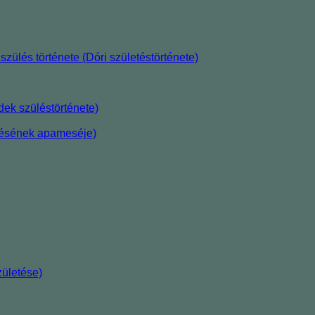
szülés története (Dóri születéstörténete)
ek szüléstörténete)
etésének apameséje)
ületése)