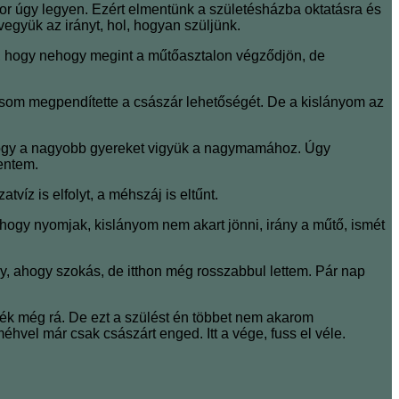
or úgy legyen. Ezért elmentünk a születésházba oktatásra és
együk az irányt, hol, hogyan szüljünk.
, hogy nehogy megint a műtőasztalon végződjön, de
rvosom megpendítette a császár lehetőségét. De a kislányom az
, hogy a nagyobb gyereket vigyük a nagymamához. Úgy
entem.
z is elfolyt, a méhszáj is eltűnt.
 hogy nyomjak, kislányom nem akart jönni, irány a műtő, ismét
, ahogy szokás, de itthon még rosszabbul lettem. Pár nap
ék még rá. De ezt a szülést én többet nem akarom
hvel már csak császárt enged. Itt a vége, fuss el véle.