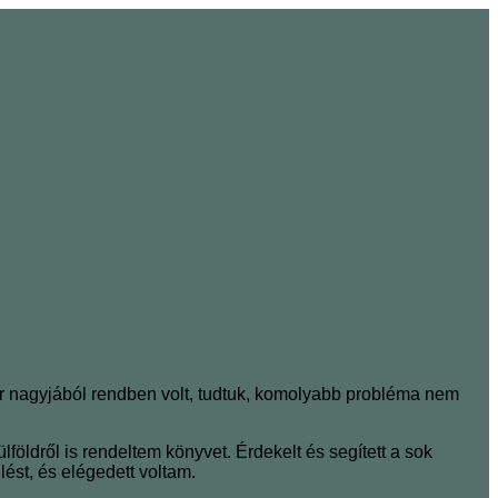
már nagyjából rendben volt, tudtuk, komolyabb probléma nem
öldről is rendeltem könyvet. Érdekelt és segített a sok
lést, és elégedett voltam.