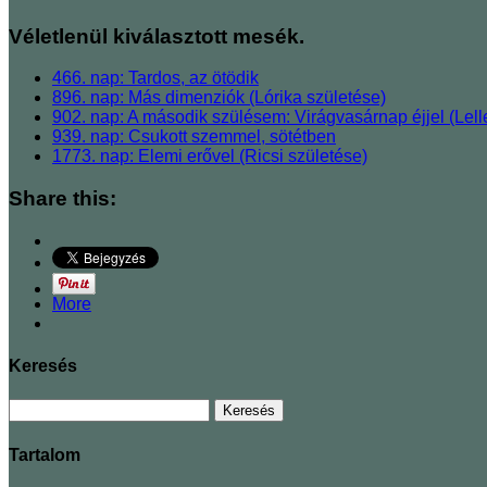
Véletlenül kiválasztott mesék.
466. nap: Tardos, az ötödik
896. nap: Más dimenziók (Lórika születése)
902. nap: A második szülésem: Virágvasárnap éjjel (Lell
939. nap: Csukott szemmel, sötétben
1773. nap: Elemi erővel (Ricsi születése)
Share this:
More
Keresés
Tartalom