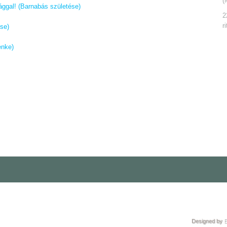
(
ággal! (Barnabás születése)
2
r
ése)
enke)
Designed by
E