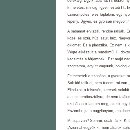
derekáig. Egyik lábamat H. doktor n
kíméletes, mindig figyelmezteti H., h
Csörömpölés, éles fájdalom, egy nyomá
lepény. Ügyes, ez gyorsan megvolt!”
A babámat elviszik, rendbe rakják. E
közé, és szúr, húz, szúr, húz. Nagyo
öklömet. Ez a plasztika. Ez nem is k
Végre elkészült a remekmű. H. doktor
kacsintás a férjemnek: „Ezt majd na
szoptatom, együtt vagyunk, boldog 
Felmehetek a szobába, a gyereket m
Sok idő telik el, nem tudom, mi van.
Elindulok a folyosón, keresek valakit
a csecsemőosztályra, de nem találo
szobában pillantom meg, alszik egy 
Eszembe jut a nagylányom, majdnem 
Mi baja van? Semmi, csak fázik. Kit
„Azonnal vegyék ki, nem akarok soha 