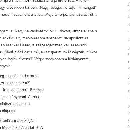
yomja a hasamhoz, másikat a férjemre bízza. A férjem
4
ogy erősebben tartson. „Nagy levegő, ne adjon ki hangot!”
t
s a hasba, kint a baba. „Adja a karját, pici szúrás, itt a
a
4
s
ngem is. Nagy henteskötényt ölt H. doktor, lámpa a lábam
n sokáig tart, markolászom a lepedőt, harapdálom az
3
isplasztika! Hááát, a szépségért meg kell szenvedni.
3
 ujjával próbálgatja milyen szuper munkát végzett, cinkos
s
gyon fogják élvezni!” Végre megkapom a kislányomat,
3
vagyok.
M
eg megnézi a doktornő.
3
 „Hol a gyerekem?”
(
. Útba igazítanak. Belépek
3
m a kislányomat. A másik
s
átlátszó dobozban.
3
elájulok.
(
ör belőlem a zokogás:
3
é
többé inkubátort látni!” A