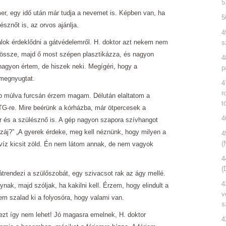
5
er, egy idő után már tudja a nevemet is. Képben van, ha
5
sznőt is, az orvos ajánlja.
4
lok érdeklődni a gátvédelemről. H. doktor azt nekem nem
s
k össze, majd ő most szépen plasztikázza, és nagyon
4
agyon értem, de hiszek neki. Megígéri, hogy a
p
megnyugtat.
4
r
nap múlva furcsán érzem magam. Délután elaltatom a
t
CTG-re. Mire beérünk a kórházba, már ötpercesek a
4
or és a szülésznő is. A gép nagyon szapora szívhangot
záj?” „A gyerek érdeke, meg kell néznünk, hogy milyen a
4
(
 A víz kicsit zöld. Én nem látom annak, de nem vagyok
4
(
trendezi a szülőszobát, egy szivacsot rak az ágy mellé.
4
ynak, majd szóljak, ha kakilni kell. Érzem, hogy elindult a
v
m szalad ki a folyosóra, hogy valami van.
s
ezt így nem lehet! Jó magasra emelnek, H. doktor
4