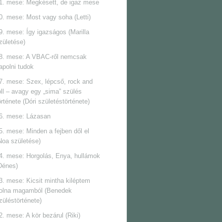
1. mese: Megkésett, de igaz mese
0. mese: Most vagy soha (Letti)
9. mese: Így igazságos (Marilla
zületése)
8. mese: A VBAC-ről nemcsak
apolni tudok
7. mese: Szex, lépcső, rock and
oll ‒ avagy egy „sima” szülés
örténete (Dóri születéstörténete)
6. mese: Lázasan
5. mese: Minden a fejben dől el
Noa születése)
4. mese: Horgolás, Enya, hullámok
Dénes)
3. mese: Kicsit mintha kiléptem
olna magamból (Benedek
züléstörténete)
2. mese: A kör bezárul (Riki)