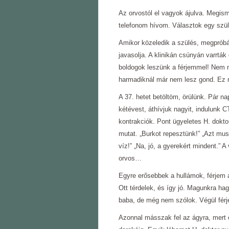
Az orvostól el vagyok ájulva. Megism
telefonom hívom. Választok egy szülé
Amikor közeledik a szülés, megpróbá
javasolja. A klinikán csúnyán varrtá
boldogok leszünk a férjemmel! Nem n
harmadiknál már nem lesz gond. Ez 
A 37. hetet betöltöm, örülünk. Pár 
kétévest, áthívjuk nagyit, indulunk 
kontrakciók. Pont ügyeletes H. dokt
mutat. „Burkot repesztünk!” „Azt mus
víz!” „Na, jó, a gyerekért mindent.”
orvos…
Egyre erősebbek a hullámok, férjem á
Ott térdelek, és így jó. Magunkra hag
baba, de még nem szólok. Végül férje
Azonnal másszak fel az ágyra, mert 