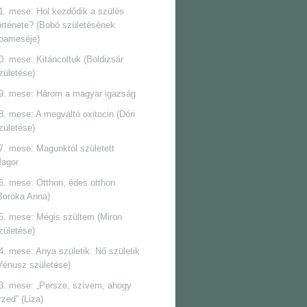
1. mese: Hol kezdődik a szülés
örténete? (Bobó születésének
pameséje)
0. mese: Kitáncoltuk (Boldizsár
zületése)
9. mese: Három a magyar igazság
8. mese: A megváltó oxitocin (Dóri
zületése)
7. mese: Magunktól született
agor
6. mese: Otthon, édes otthon
Boróka Anna)
5. mese: Mégis szültem (Miron
zületése)
4. mese: Anya születik. Nő születik
Vénusz születése)
3. mese: „Persze, szívem, ahogy
rzed” (Liza)