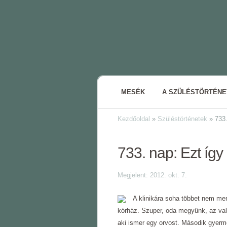
MESÉK
A SZÜLÉSTÖRTÉN
Kezdőoldal
»
Szüléstörténetek
»
733.
733. nap: Ezt így
Megjelent: 2012. okt. 7.
A klinikára soha többet nem me
kórház. Szuper, oda megyünk, az val
aki ismer egy orvost. Második gyerm