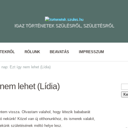
IGAZ TÖRTÉNETEK SZÜLÉSRŐL, SZÜLETÉSRŐL
ETEKRŐL
RÓLUNK
BEAVATÁS
IMPRESSZUM
 nap: Ezt így nem lehet (Lídia)
 nem lehet (Lídia)
ntem vissza. Olvastam valahol, hogy létezik bababarát
ó nekünk! Közel van új otthonunkhoz, és ismerek valakit,
ekünk születésének méltó helye lesz.