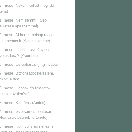
2. mese: Nekem kellett még idő
Léna)
1. mese: Nem semmi! (Sebi
zületése apaszemmel)
0. mese: Akkor mi holnap reggel
azamennénk (Sebi születése)
9. mese: Ebből most tényleg
yerek lesz? (Zsombor)
8. mese: Ősrobbanás (Hajni baba)
7. mese: Biztonságot kerestem,
okolt leltem
6. mese: Hangok és feladatok
Juliska születése)
5. mese: Kontúrok (Andris)
4. mese: Gyorsan és pontosan
Alex születésének története)
3. mese: Könnyű is és nehéz is