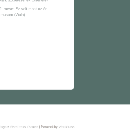
Márk születésének története)
2. mese: Ez volt most az én
itmusom (Viola)
legant WordPress Themes
| Powered by
WordPress