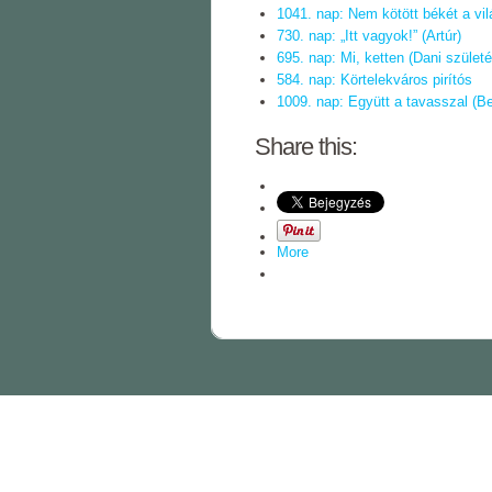
1041. nap: Nem kötött békét a vil
730. nap: „Itt vagyok!” (Artúr)
695. nap: Mi, ketten (Dani szület
584. nap: Körtelekváros pirítós
1009. nap: Együtt a tavasszal (B
Share this:
More