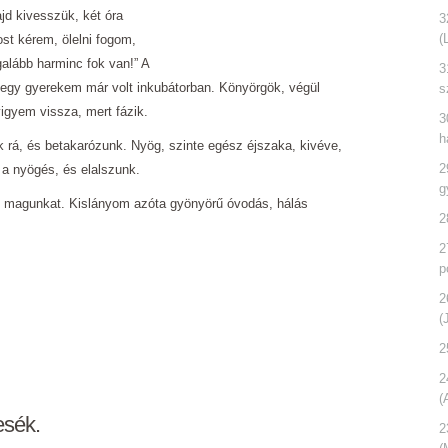
jd kivesszük, két óra
3
(
ost kérem, ölelni fogom,
alább harminc fok van!” A
3
egy gyerekem már volt inkubátorban. Könyörgök, végül
s
vigyem vissza, mert fázik.
3
h
 rá, és betakarózunk. Nyög, szinte egész éjszaka, kivéve,
2
a nyögés, és elalszunk.
g
 magunkat. Kislányom azóta gyönyörű óvodás, hálás
2
2
p
2
(
2
2
(
esék.
2