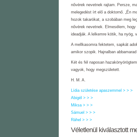
nővérek nevetnek rajtam. Persze, ma
melegedést írt elő a doktornő. „Én m
hozok takarókat, a szobában meg leg
nővérek nevetnek. Elmesélem, hogy 
ideadják. A lelkemre kötik, ha nyög, 
A mellkasomra fektetem, sapkát adok
amikor szopik. Hajnalban abbamarad 
Két és fél naposan hazakönyörögtem
vagyok, hogy megszületett.
H. M. A.
Lídia születése apaszemmel > > >
Abigél > > >
Miksa > > >
Sámuel > > >
Ráhel > > >
Véletlenül kiválasztott m