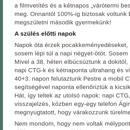
a filmvetítés és a kétnapos „várótermi be
meg. Onnantól 100%-ig biztosak voltunk b
megszületni második gyermekünk!
A szülés előtti napok
Napok óta érzek pocakkeményedéseket,
sosem lépi túl a napi négyet-ötöt. Sosem 
Mivel a 38. héten elbúcsúztunk a dokitól,
napi CTG-k és kétnaponta ultrahang és v
40+3. napon felutaztunk Pestre a mobil C
segítségével naponta ellenőriztük a kicsi
Hát, így teltek az utolsó napok: napi CT
visszajelzés, közben egy-egy telefon Ági
megnyugtatott, hogy várakozzunk türelm
Nem mondom, hogy nem voltak mélypontj