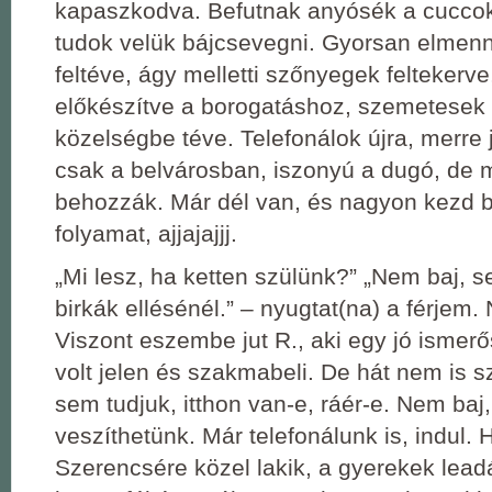
kapaszkodva. Befutnak anyósék a cucco
tudok velük bájcsevegni. Gyorsan elmen
feltéve, ágy melletti szőnyegek feltekerve
előkészítve a borogatáshoz, szemetesek 
közelségbe téve. Telefonálok újra, merre
csak a belvárosban, iszonyú a dugó, de 
behozzák. Már dél van, és nagyon kezd b
folyamat, ajjajajjj.
„Mi lesz, ha ketten szülünk?” „Nem baj, 
birkák ellésénél.” – nyugtat(na) a férjem
Viszont eszembe jut R., aki egy jó ismer
volt jelen és szakmabeli. De hát nem is sz
sem tudjuk, itthon van-e, ráér-e. Nem baj,
veszíthetünk. Már telefonálunk is, indul.
Szerencsére közel lakik, a gyerekek leadá