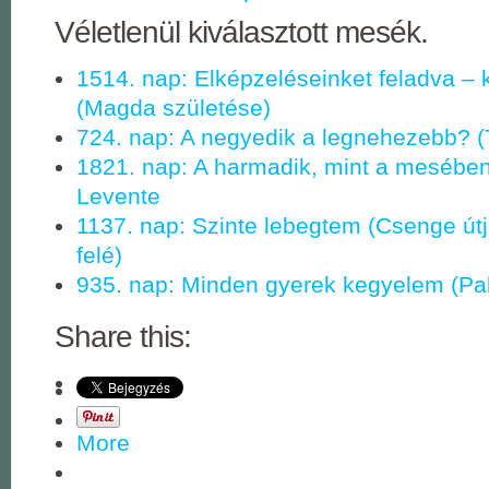
Véletlenül kiválasztott mesék.
1514. nap: Elképzeléseinket feladva –
(Magda születése)
724. nap: A negyedik a legnehezebb? (
1821. nap: A harmadik, mint a mesében
Levente
1137. nap: Szinte lebegtem (Csenge útja
felé)
935. nap: Minden gyerek kegyelem (Pal
Share this:
More