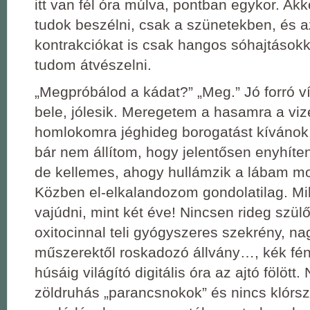
itt van fél óra múlva, pontban egykor. A
tudok beszélni, csak a szünetekben, és 
kontrakciókat is csak hangos sóhajtások
tudom átvészelni.
„Megpróbálod a kádat?” „Meg.” Jó forró v
bele, jólesik. Meregetem a hasamra a viz
homlokomra jéghideg borogatást kívánok. A
bár nem állítom, hogy jelentősen enyhíte
de kellemes, ahogy hullámzik a lábam m
Közben el-elkalandozom gondolatilag. M
vajúdni, mint két éve! Nincsen rideg szül
oxitocinnal teli gyógyszeres szekrény, na
műszerektől roskadozó állvány…, kék fé
húsáig világító digitális óra az ajtó fölött
zöldruhás „parancsnokok” és nincs klórs