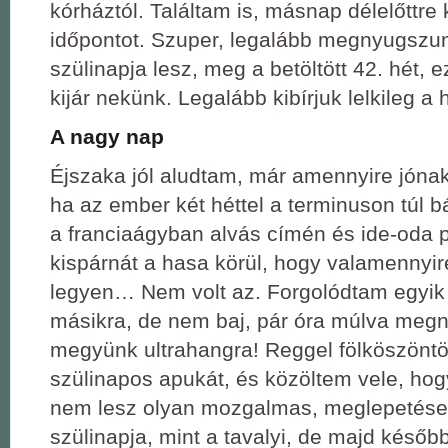
kórháztól. Találtam is, másnap délelőttre
időpontot. Szuper, legalább megnyugszun
szülinapja lesz, meg a betöltött 42. hét, 
kijár nekünk. Legalább kibírjuk lelkileg a h
A nagy nap
Éjszaka jól aludtam, már amennyire jóna
ha az ember két héttel a terminuson túl b
a franciaágyban alvás címén és ide-oda p
kispárnát a hasa körül, hogy valamennyi
legyen… Nem volt az. Forgolódtam egyik 
másikra, de nem baj, pár óra múlva meg
megyünk ultrahangra! Reggel fölköszöntö
szülinapos apukát, és közöltem vele, hog
nem lesz olyan mozgalmas, meglepetésekk
szülinapja, mint a tavalyi, de majd később