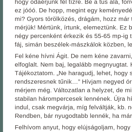
hogy odaérjünk fél tízre. Be a tus alá, fo
ez jóóó. De hopp, megint egy keményedé
mi? Gyors törölközés, drágám, hozz már to
mérjük! Mértünk, írtunk, elemeztünk. Ez 
négy percenként érkezik és 55-65 mp-ig t
fáj, simán beszélek-mászkálok közben, l
Fel kéne hívni Ágit. De nem kéne zavarni
elfoglalt. Nem baj, legalább megnyugtat.
Tájékoztatom. „Ne haragudj, lehet, hogy 
rendszeresnek tűnik…” Hívjam negyed ór
mérjem még. Változatlan a helyzet, de m
stabilan hárompercesek lennének. Újra h
indul, csak megvárja, míg felváltják, kb. 
Rendben, bár nyugodtabb lennék, ha már
Felhívom anyut, hogy elújságoljam, hog