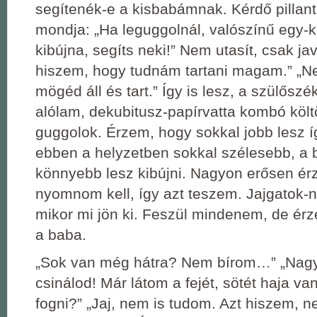
segítenék-e a kisbabámnak. Kérdő pillan
mondja: „Ha leguggolnál, valószínű egy-
kibújna, segíts neki!” Nem utasít, csak j
hiszem, hogy tudnám tartani magam.” „Nem
mögéd áll és tart.” Így is lesz, a szülőszé
alólam, dekubitusz-papírvatta kombó költöz
guggolok. Érzem, hogy sokkal jobb lesz 
ebben a helyzetben sokkal szélesebb, a
könnyebb lesz kibújni. Nagyon erősen é
nyomnom kell, így azt teszem. Jajgatok-n
mikor mi jön ki. Feszül mindenem, de ér
a baba.
„Sok van még hátra? Nem bírom…” „Nag
csinálod! Már látom a fejét, sötét haja v
fogni?” „Jaj, nem is tudom. Azt hiszem,