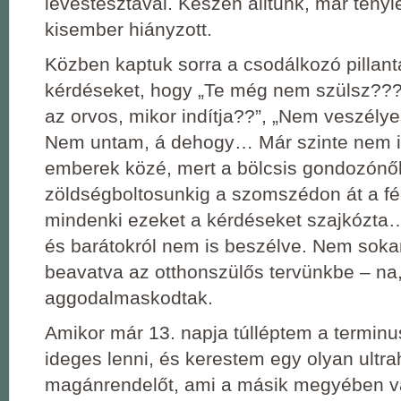
levestésztával. Készen álltunk, már tényl
kisember hiányzott.
Közben kaptuk sorra a csodálkozó pillant
kérdéseket, hogy „Te még nem szülsz???
az orvos, mikor indítja??”, „Nem veszély
Nem untam, á dehogy… Már szinte nem 
emberek közé, mert a bölcsis gondozónő
zöldségboltosunkig a szomszédon át a fér
mindenki ezeket a kérdéseket szajkózta
és barátokról nem is beszélve. Nem soka
beavatva az otthonszülős tervünkbe – na
aggodalmaskodtak.
Amikor már 13. napja túlléptem a terminu
ideges lenni, és kerestem egy olyan ultr
magánrendelőt, ami a másik megyében va