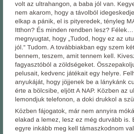
volt az ultrahangon, a baba jól van. Keg
nem akarom, hogy a távolból idegeskedj
elkap a pánik, el is pityeredek, tényleg M
Itthon? És minden rendben lesz? Félek… F
megnyugtat, hogy „Tudod, hogy ez az utun
jól.” Tudom. A továbbiakban egy szem ké
bennem, teszem, amit tennem kell. Kive
fagyasztóból a zöldségeket. Összepakoljuk
pelusait, kedvenc játékait egy helyre. Fe
anyukáját, hogy jöjjenek be a lánykánk cu
érte a bölcsibe, eljött A NAP. Közben az u
lemondjuk telefonon, a doki drukkol a sz
Közben fájogatok, már nem annyira móká
elakad a lemez, lesz ez még durvább is.
egyre inkább meg kell támaszkodnom va