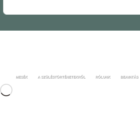
MESÉK
A SZÜLÉSTÖRTÉNETEKRŐL
RÓLUNK
BEAVATÁS