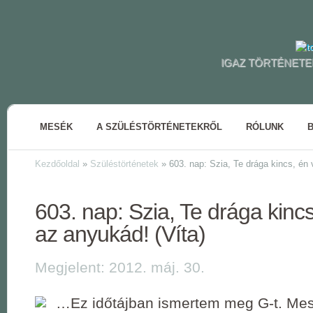
IGAZ TÖRTÉNETE
MESÉK
A SZÜLÉSTÖRTÉNETEKRŐL
RÓLUNK
Kezdőoldal
»
Szüléstörténetek
»
603. nap: Szia, Te drága kincs, én 
603. nap: Szia, Te drága kinc
az anyukád! (Víta)
Megjelent: 2012. máj. 30.
…Ez időtájban ismertem meg G-t. Mes