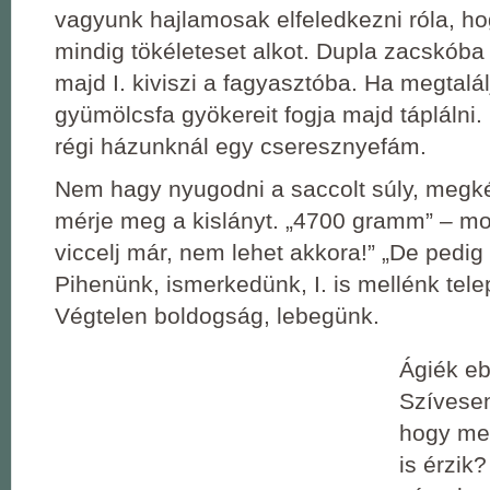
vagyunk hajlamosak elfeledkezni róla, h
mindig tökéleteset alkot. Dupla zacskóba 
majd I. kiviszi a fagyasztóba. Ha megtalál
gyümölcsfa gyökereit fogja majd táplálni.
régi házunknál egy cseresznyefám.
Nem hagy nyugodni a saccolt súly, megké
mérje meg a kislányt. „4700 gramm” – mo
viccelj már, nem lehet akkora!” „De pedig 
Pihenünk, ismerkedünk, I. is mellénk tele
Végtelen boldogság, lebegünk.
Ágiék eb
Szívese
hogy me
is érzik?