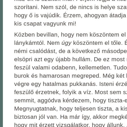
szorítani. Nem szól, de nincs is helye s
hogy ő is vajúdik. Érzem, ahogyan átadja 
kis csapat vagyunk mi!
Közben bevillan, hogy nem köszöntem el 
lánykámtól. Nem
úgy
köszöntem el tőle. 
némi csalódást, de a következő másodp
elsöpri azt egy újabb hullám. De ez mos
feszül valami odabenn, kellemetlen. Tudo
burok és hamarosan megreped. Még két k
végre egy hatalmas pukkanás. Isteni érz
feszülő érzetnek, folyik a víz. Most sem s
semmit, aggódva kérdezem, hogy tiszta-e
Megnyugtatnak, hogy teljesen tiszta, a k
biztosan jól van. Ha már így, akkor megk
hogy mit érzett vizsgálatkor, hogy állunk. 