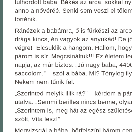
túlhordott baba. Békés az arca, sokkal n
anno a nővéréé. Senki sem veszi el tőle
történik.
Ránézek a babámra, ő is fürkészi az arco
drága kincs, én vagyok az anyukád! De jó
végre!” Elcsuklik a hangom. Hallom, hog
párom is sír. Megcsináltuk!!! Ez életem 
napja, az már biztos. „Jó nagy baba, 44
saccolom.” – szól a bába. MI? Tényleg il
Nekem nem tűnik fel.
„Szerinted melyik illik rá?” – kérdem a p
utalva. „Semmi berilles nincs benne, olyan
„Szerintem is, meg hát az egész születés
szólt, Víta lesz!”
Megvizsgál a bába, bőrfelszíni három cen