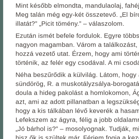
Mint később elmondta, mandulaolaj, fahéj
Meg talán még egy-két összetevő. „El bíro
illatát?” „Picit tömény.” – válaszolom.
Ezután ismét befele fordulok. Egyre több
nagyon magamban. Várom a találkozást,
hozzá vezető utat. Érzem, hogy ami tört
történik, az felér egy csodával. A mi csod
Néha beszűrődik a külvilág. Látom, hogy 
sündörög, R. a muskotályzsálya-borogatás
doula a hideg pakolást a homlokomon, Á
azt, ami az adott pillanatban a legszüksé
hogy a kis tálkában lévő keverék a hasam
Lefekszem az ágyra, félig a jobb oldalamr
„Jó bárhol is?” – mosolyognak. Tudják, m
hisz ők is szültek már. Férjem fogja a kez