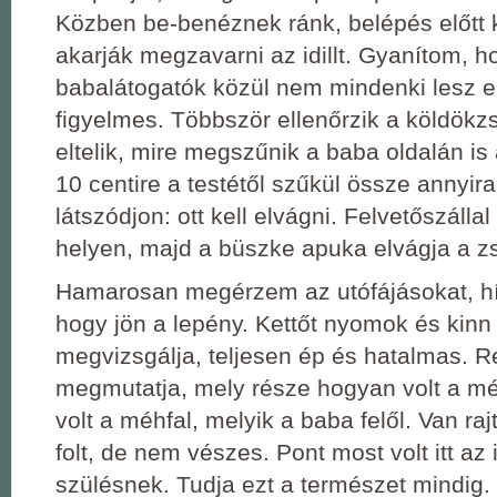
Közben be-benéznek ránk, belépés előtt
akarják megzavarni az idillt. Gyanítom, h
babalátogatók közül nem mindenki lesz e
figyelmes. Többször ellenőrzik a köldökzs
eltelik, mire megszűnik a baba oldalán is 
10 centire a testétől szűkül össze annyira
látszódjon: ott kell elvágni. Felvetőszállal 
helyen, majd a büszke apuka elvágja a zs
Hamarosan megérzem az utófájásokat, h
hogy jön a lepény. Kettőt nyomok és kinn
megvizsgálja, teljesen ép és hatalmas. R
megmutatja, mely része hogyan volt a m
volt a méhfal, melyik a baba felől. Van ra
folt, de nem vészes. Pont most volt itt az 
szülésnek. Tudja ezt a természet mindig.