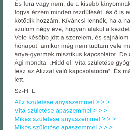
És fura vagy nem, de a kisebb lányomnak
fogva érzem minden rezdülését, és ő is 
kötődik hozzám. Kíváncsi lennék, ha a na
szülöm négy éve, hogyan alakul a kezdet
Vele később jött a szerelem, és sajnálom 
hónapot, amikor még nem tudtam vele me
anya-gyermek misztikus kapcsolatot. De
Ági mondta: „Hidd el, Víta születése gyóg
lesz az Alizzal való kapcsolatodra”. És m
lett.
Sz-H. L.
Alíz születése anyaszemmel > > >
Víta születése apaszemmel > > >
Mikes születése anyaszemmel > > >
Mikes születése apaszemmel > > >