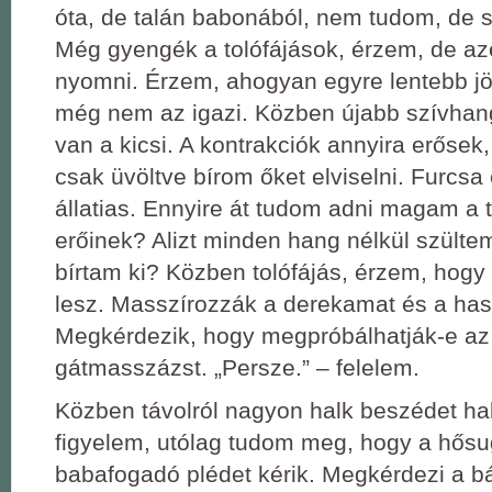
óta, de talán babonából, nem tudom, de 
Még gyengék a tolófájások, érzem, de az
nyomni. Érzem, ahogyan egyre lentebb jö
még nem az igazi. Közben újabb szívhang
van a kicsi. A kontrakciók annyira erősek
csak üvöltve bírom őket elviselni. Furcs
állatias. Ennyire át tudom adni magam a 
erőinek? Alizt minden hang nélkül szült
bírtam ki? Közben tolófájás, érzem, hog
lesz. Masszírozzák a derekamat és a ha
Megkérdezik, hogy megpróbálhatják-e az
gátmasszázst. „Persze.” – felelem.
Közben távolról nagyon halk beszédet ha
figyelem, utólag tudom meg, hogy a hősu
babafogadó plédet kérik. Megkérdezi a 