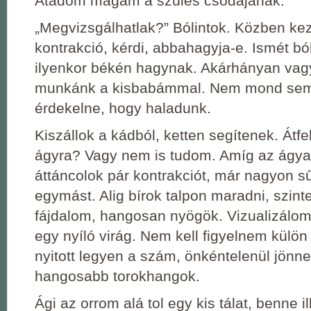
Átadom magam a szülés csodájának.
„Megvizsgálhatlak?” Bólintok. Közben ke
kontrakció, kérdi, abbahagyja-e. Ismét ból
ilyenkor békén hagynak. Akárhányan vag
munkánk a kisbabámmal. Nem mond sem
érdekelne, hogy haladunk.
Kiszállok a kádból, ketten segítenek. Átf
ágyra? Vagy nem is tudom. Amíg az ágyat
áttáncolok pár kontrakciót, már nagyon s
egymást. Alig bírok talpon maradni, szinte 
fájdalom, hangosan nyögök. Vizualizálo
egy nyíló virág. Nem kell figyelnem külön 
nyitott legyen a szám, önkéntelenül jönn
hangosabb torokhangok.
Ági az orrom alá tol egy kis tálat, benne i