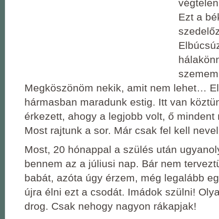
végtele
Ezt a bé
szedelő
Elbúcsú
hálakön
szemem
Megköszönöm nekik, amit nem lehet… E
hármasban maradunk estig. Itt van köztü
érkezett, ahogy a legjobb volt, ő mindent 
Most rajtunk a sor. Már csak fel kell nevel
Most, 20 hónappal a szülés után ugyanol
bennem az a júliusi nap. Bár nem tervez
babát, azóta úgy érzem, még legalább e
újra élni ezt a csodát. Imádok szülni! Oly
drog. Csak nehogy nagyon rákapjak!