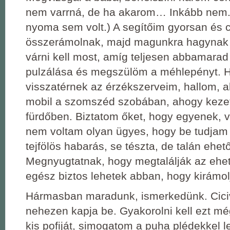
nem varrná, de ha akarom… Inkább nem.
nyoma sem volt.) A segítőim gyorsan és
összerámolnak, majd magunkra hagynak 
várni kell most, amíg teljesen abbamarad
pulzálása és megszülöm a méhlepényt. H
visszatérnek az érzékszerveim, hallom, 
mobil a szomszéd szobában, ahogy keze
fürdőben. Biztatom őket, hogy egyenek, v
nem voltam olyan ügyes, hogy be tudjam 
tejfölös habarás, se tészta, de talán ehető
Megnyugtatnak, hogy megtalálják az ehet
egész biztos lehetek abban, hogy kirámolj
Hármasban maradunk, ismerkedünk. Ciciv
nehezen kapja be. Gyakorolni kell ezt mé
kis pofiját, simogatom a puha plédekkel let