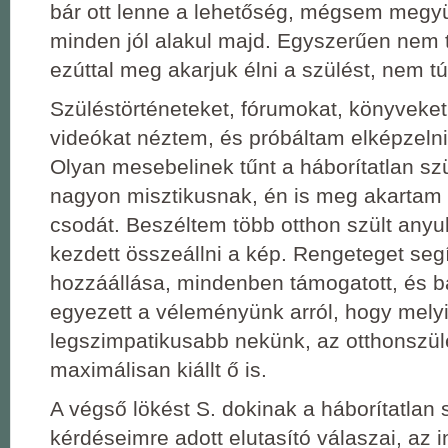
bár ott lenne a lehetőség, mégsem megy
minden jól alakul majd. Egyszerűen nem 
ezúttal meg akarjuk élni a szülést, nem túl
Szüléstörténeteket, fórumokat, könyveket
videókat néztem, és próbáltam elképzelni
Olyan mesebelinek tűnt a háborítatlan sz
nagyon misztikusnak, én is meg akartam é
csodát. Beszéltem több otthon szült anyu
kezdett összeállni a kép. Rengeteget seg
hozzáállása, mindenben támogatott, és b
egyezett a véleményünk arról, hogy mely
legszimpatikusabb nekünk, az otthonszül
maximálisan kiállt ő is.
A végső lökést S. dokinak a háborítatlan 
kérdéseimre adott elutasító válaszai, az 