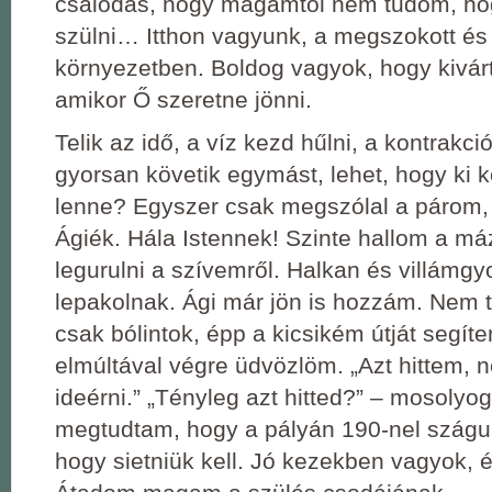
csalódás, hogy magamtól nem tudom, ho
szülni… Itthon vagyunk, a megszokott és 
környezetben. Boldog vagyok, hogy kivárt
amikor Ő szeretne jönni.
Telik az idő, a víz kezd hűlni, a kontrakc
gyorsan követik egymást, lehet, hogy ki k
lenne? Egyszer csak megszólal a párom,
Ágiék. Hála Istennek! Szinte hallom a má
legurulni a szívemről. Halkan és villámg
lepakolnak. Ági már jön is hozzám. Nem 
csak bólintok, épp a kicsikém útját segít
elmúltával végre üdvözlöm. „Azt hittem, 
ideérni.” „Tényleg azt hitted?” – mosolyo
megtudtam, hogy a pályán 190-nel szágul
hogy sietniük kell. Jó kezekben vagyok,