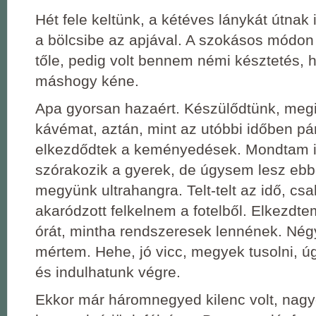
Hét fele keltünk, a kétéves lánykát útnak 
a bölcsibe az apjával. A szokásos módon
tőle, pedig volt bennem némi késztetés,
máshogy kéne.
Apa gyorsan hazaért. Készülődtünk, megi
kávémat, aztán, mint az utóbbi időben pá
elkezdődtek a keményedések. Mondtam i
szórakozik a gyerek, de úgysem lesz ebb
megyünk ultrahangra. Telt-telt az idő, cs
akaródzott felkelnem a fotelből. Elkezdtem
órát, mintha rendszeresek lennének. Né
mértem. Hehe, jó vicc, megyek tusolni, úg
és indulhatunk végre.
Ekkor már háromnegyed kilenc volt, nagy