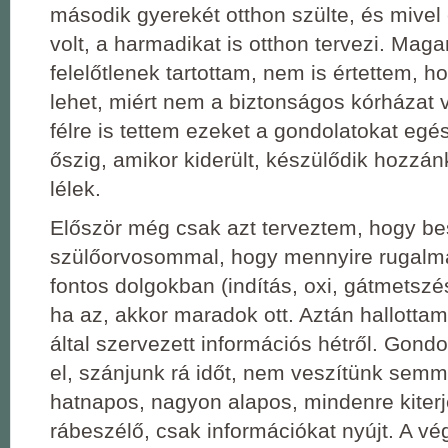
második gyerekét otthon szülte, és mive
volt, a harmadikat is otthon tervezi. Ma
felelőtlenek tartottam, nem is értettem, 
lehet, miért nem a biztonságos kórházat v
félre is tettem ezeket a gondolatokat eg
őszig, amikor kiderült, készülődik hozzá
lélek.
Először még csak azt terveztem, hogy be
szülőorvosommal, hogy mennyire rugal
fontos dolgokban (indítás, oxi, gátmetszé
ha az, akkor maradok ott. Aztán hallottam
által szervezett információs hétről. Gond
el, szánjunk rá időt, nem veszítünk semmi
hatnapos, nagyon alapos, mindenre kiter
rábeszélő, csak információkat nyújt. A vé