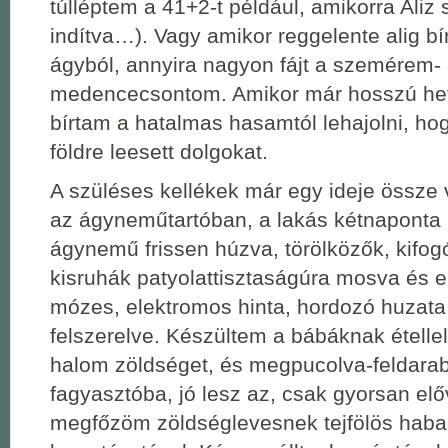
túlléptem a 41+2-t például, amikorra Aliz 
indítva…). Vagy amikor reggelente alig b
ágyból, annyira nagyon fájt a szemérem-
medencecsontom. Amikor már hosszú he
bírtam a hatalmas hasamtól lehajolni, ho
földre leesett dolgokat.
A szüléses kellékek már egy ideje össze 
az ágyneműtartóban, a lakás kétnaponta k
ágynemű frissen húzva, törölközők, kifogó
kisruhák patyolattisztaságúra mosva és e
mózes, elektromos hinta, hordozó huzata
felszerelve. Készültem a bábáknak ételle
halom zöldséget, és megpucolva-feldarab
fagyasztóba, jó lesz az, csak gyorsan e
megfőzöm zöldséglevesnek tejfölös habar