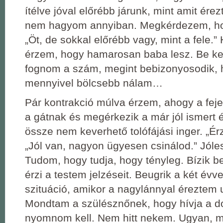
ítélve jóval előrébb járunk, mint amit ére
nem hagyom annyiban. Megkérdezem, h
„Öt, de sokkal előrébb vagy, mint a fele.” 
érzem, hogy hamarosan baba lesz. Be kel
fognom a szám, megint bebizonyosodik, 
mennyivel bölcsebb nálam…
Pár kontrakció múlva érzem, ahogy a feje
a gátnak és megérkezik a már jól ismert
össze nem keverhető tolófájási inger. „Ér
„Jól van, nagyon ügyesen csinálod.” Jóle
Tudom, hogy tudja, hogy tényleg. Bízik b
érzi a testem jelzéseit. Beugrik a két évvel
szituáció, amikor a nagylánnyal éreztem 
Mondtam a szülésznőnek, hogy hívja a do
nyomnom kell. Nem hitt nekem. Ugyan, mi