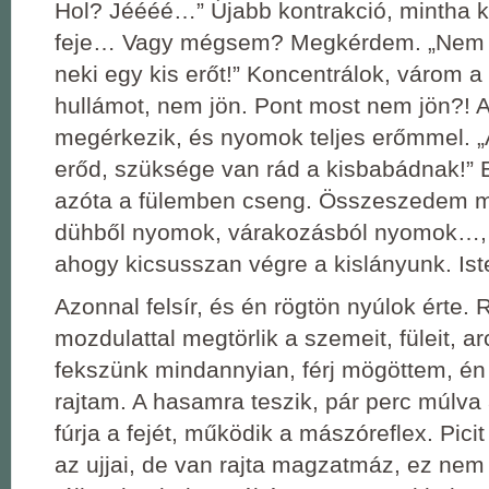
Hol? Jéééé…” Újabb kontrakció, mintha ki
feje… Vagy mégsem? Megkérdem. „Nem te
neki egy kis erőt!” Koncentrálok, várom 
hullámot, nem jön. Pont most nem jön?! 
megérkezik, és nyomok teljes erőmmel. „
erőd, szüksége van rád a kisbabádnak!”
azóta a fülemben cseng. Összeszedem m
dühből nyomok, várakozásból nyomok…,
ahogy kicsusszan végre a kislányunk. Ist
Azonnal felsír, és én rögtön nyúlok érte. 
mozdulattal megtörlik a szemeit, füleit, ar
fekszünk mindannyian, férj mögöttem, én e
rajtam. A hasamra teszik, pár perc múlv
fúrja a fejét, működik a mászóreflex. Pici
az ujjai, de van rajta magzatmáz, ez nem