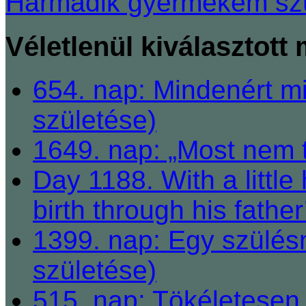
Harmadik gyermekem szü
Véletlenül kiválasztott
654. nap: Mindenért mi
születése)
1649. nap: „Most nem t
Day 1188. With a little
birth through his father
1399. nap: Egy szülésn
születése)
515. nap: Tökéletesen