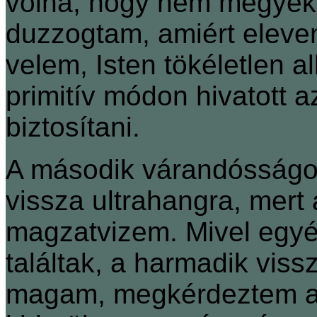
volna, hogy nem megyek
duzzogtam, amiért eleve
velem, Isten tökéletlen a
primitív módon hivatott a
biztosítani.
A második várandósságom
vissza ultrahangra, mert 
magzatvizem. Mivel egy
találtak, a harmadik vi
magam, megkérdeztem a 