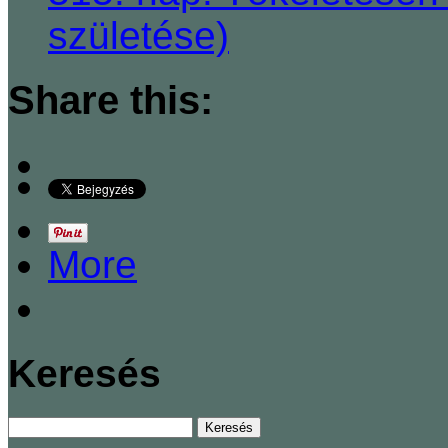
születése)
Share this:
More
Keresés