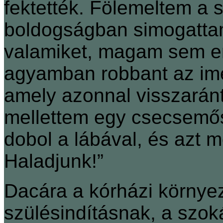
fektették. Fölemeltem a 
boldogságban simogattam
valamiket, magam sem e
agyamban robbant az imé
amely azonnal visszaránt
mellettem egy csecsemős 
dobol a lábával, és azt m
Haladjunk!”
Dacára a kórházi környe
szülésindításnak, a szok