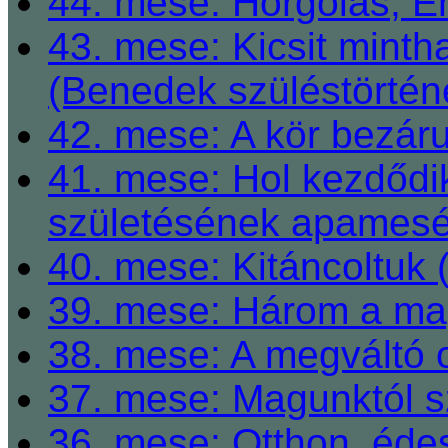
44. mese: Horgolás, E
43. mese: Kicsit mint
(Benedek szüléstörtén
42. mese: A kör bezárul
41. mese: Hol kezdődi
születésének apamesé
40. mese: Kitáncoltuk 
39. mese: Három a ma
38. mese: A megváltó o
37. mese: Magunktól s
36. mese: Otthon, éde