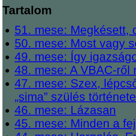
Tartalom
51. mese: Megkésett, 
50. mese: Most vagy so
49. mese: Így igazságo
48. mese: A VBAC-ről 
47. mese: Szex, lépcső
„sima” szülés története
46. mese: Lázasan
45. mese: Minden a fej