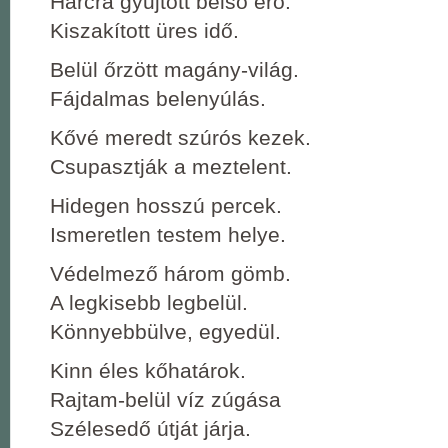
Harcra gyűjtött belső erő.
Kiszakított üres idő.
Belül őrzött magány-világ.
Fájdalmas belenyúlás.
Kővé meredt szúrós kezek.
Csupasztják a meztelent.
Hidegen hosszú percek.
Ismeretlen testem helye.
Védelmező három gömb.
A legkisebb legbelül.
Könnyebbülve, egyedül.
Kinn éles kőhatárok.
Rajtam-belül víz zúgása
Szélesedő útját járja.