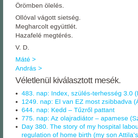
Örömben ölelés.
Ollóval vágott sietség.
Megharcolt együttlét.
Hazafelé megtérés.
V. D.
Máté >
András >
Véletlenül kiválasztott mesék.
483. nap: Index, szülés-terhesség 3.0 (
1249. nap: El van EZ most zsibbadva (
644. nap: Kedd ‒ Tűzről pattant
775. nap: Az olajradiátor – apamese (S
Day 380. The story of my hospital labou
regulation of home birth (my son Attila’s