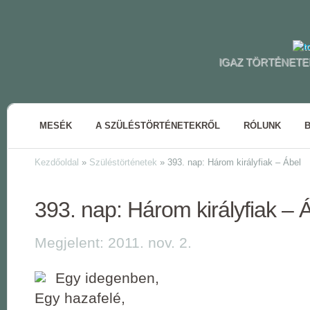
IGAZ TÖRTÉNETE
MESÉK
A SZÜLÉSTÖRTÉNETEKRŐL
RÓLUNK
Kezdőoldal
»
Szüléstörténetek
»
393. nap: Három királyfiak – Ábel
393. nap: Három királyfiak – 
Megjelent: 2011. nov. 2.
Egy idegenben,
Egy hazafelé,