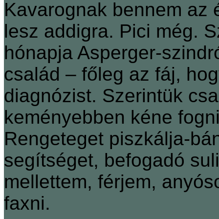
Kavarognak bennem az é
lesz addigra. Pici még. 
hónapja Asperger-szindró
család – főleg az fáj, ho
diagnózist. Szerintük csa
keményebben kéne fogni.
Rengeteget piszkálja-bánt
segítséget, befogadó sul
mellettem, férjem, anyós
faxni.