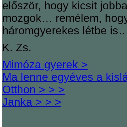
először, hogy kicsit job
mozgok… remélem, hogy 
háromgyerekes létbe is
K. Zs.
Mimóza gyerek >
Ma lenne egyéves a kisl
Otthon > > >
Janka > > >