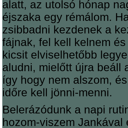
alatt, az utolsó hónap n
éjszaka egy rémálom. Ha
zsibbadni kezdenek a ke
fájnak, fel kell kelnem é
kicsit elviselhetőbb legye
aludni, mielőtt újra beá
így hogy nem alszom, és 
időre kell jönni-menni.
Belerázódunk a napi rutin
hozom-viszem Jankával e