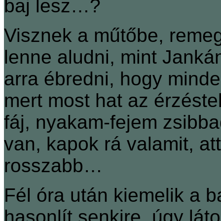
baj lesz…?
Visznek a műtőbe, remeg
lenne aludni, mint Jankán
arra ébredni, hogy mind
mert most hat az érzéste
fáj, nyakam-fejem zsibb
van, kapok rá valamit, at
rosszabb…
Fél óra után kiemelik a b
hasonlít senkire, úgy lá