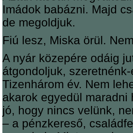
Imádok babázni. Majd cs
de megoldjuk.
Fiú lesz, Miska örül. Ne
A nyár közepére odáig ju
átgondoljuk, szeretnénk
Tizenhárom év. Nem lehe
akarok egyedül maradni 
jó, hogy nincs velünk, n
– a pénzkereső, családf