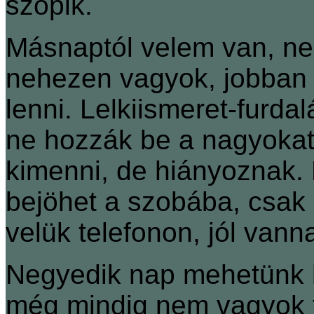
szopik.
Másnaptól velem van, ne
nehezen vagyok, jobban 
lenni. Lelkiismeret-furd
ne hozzák be a nagyokat
kimenni, de hiányoznak.
bejöhet a szobába, csak
velük telefonon, jól vann
Negyedik nap mehetünk 
még mindig nem vagyok tú