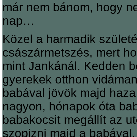
már nem bánom, hogy ne
nap…
Közel a harmadik születé
császármetszés, mert hog
mint Jankánál. Kedden b
gyerekek otthon vidáman
babával jövök majd haza 
nagyon, hónapok óta bab
babakocsit megállít az ut
szopizni majd a babával.