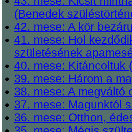
43. mese: Kicsit mint
(Benedek szüléstörtén
42. mese: A kör bezárul
41. mese: Hol kezdődi
születésének apamesé
40. mese: Kitáncoltuk 
39. mese: Három a ma
38. mese: A megváltó o
37. mese: Magunktól s
36. mese: Otthon, éde
35. mese: Mégis szült