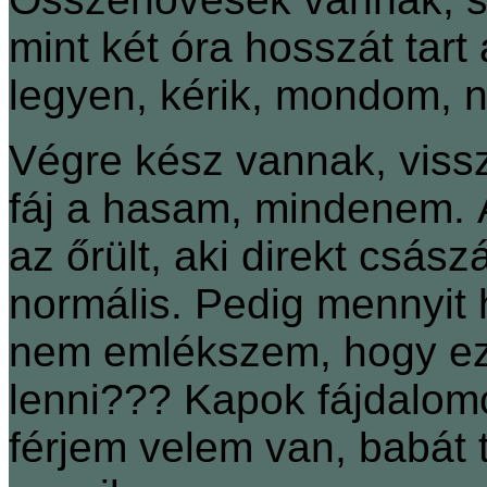
mint két óra hosszát tar
legyen, kérik, mondom, 
Végre kész vannak, viss
fáj a hasam, mindenem. 
az őrült, aki direkt csász
normális. Pedig mennyit ha
nem emlékszem, hogy ez 
lenni??? Kapok fájdalomcsi
férjem velem van, babát 