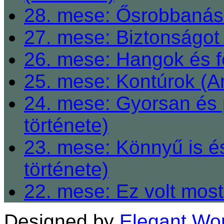
28. mese: Ősrobbanás 
27. mese: Biztonságot 
26. mese: Hangok és fe
25. mese: Kontúrok (A
24. mese: Gyorsan és 
története)
23. mese: Könnyű is é
története)
22. mese: Ez volt most
Designed by
Elegant Wo