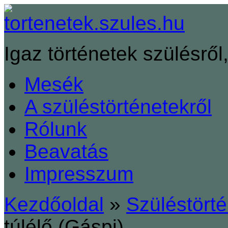
Igaz történetek szülésről,
Mesék
A szüléstörténetekről
Rólunk
Beavatás
Impresszum
Kezdőoldal
»
Szüléstört
túlélő (Gáspi)