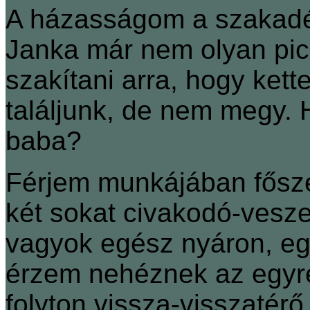
A házasságom a szakadék
Janka már nem olyan pici
szakítani arra, hogy ket
találjunk, de nem megy.
baba?
Férjem munkájában főszez
két sokat civakodó-vesz
vagyok egész nyáron, e
érzem nehéznek az egyr
folyton vissza-visszatér