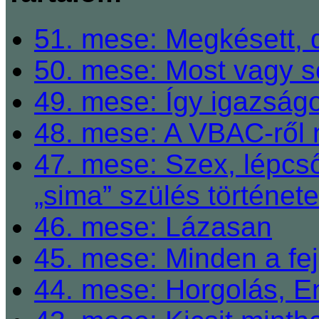
51. mese: Megkésett, 
50. mese: Most vagy so
49. mese: Így igazságo
48. mese: A VBAC-ről 
47. mese: Szex, lépcső
„sima” szülés története
46. mese: Lázasan
45. mese: Minden a fej
44. mese: Horgolás, E