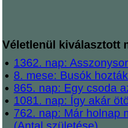
Véletlenül kiválasztott
1362. nap: Asszonysors
8. mese: Busók hozták
865. nap: Egy csoda a
1081. nap: Így akár ötö
762. nap: Már holnap
(Antal születése)