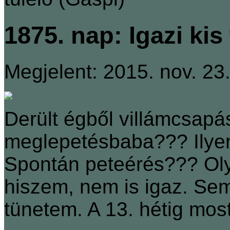
1875. nap: Igazi kis
Megjelent: 2015. nov. 23
Derült égből villámcsapás
meglepetésbaba??? Ilyen
Spontán peteérés??? Ol
hiszem, nem is igaz. Se
tünetem. A 13. hétig mo