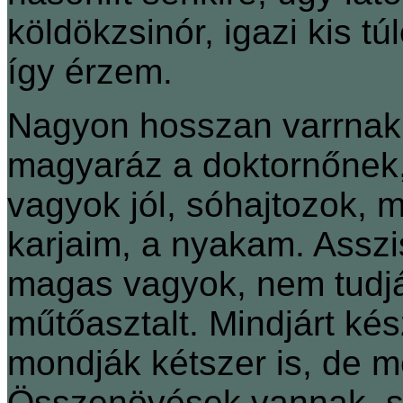
köldökzsinór, igazi kis t
így érzem.
Nagyon hosszan varrnak,
magyaráz a doktornőnek,
vagyok jól, sóhajtozok, 
karjaim, a nyakam. Assz
magas vagyok, nem tudjá
műtőasztalt. Mindjárt kés
mondják kétszer is, de
Összenövések vannak, sz