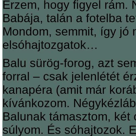
Érzem, hogy figyel rám. 
Babája, talán a fotelba te
Mondom, semmit, így jó 
elsóhajtozgatok…
Balu sürög-forog, azt sem
forral – csak jelenlétét 
kanapéra (amit már koráb
kívánkozom. Négykézláb.
Balunak támasztom, két 
súlyom. És sóhajtozok. 