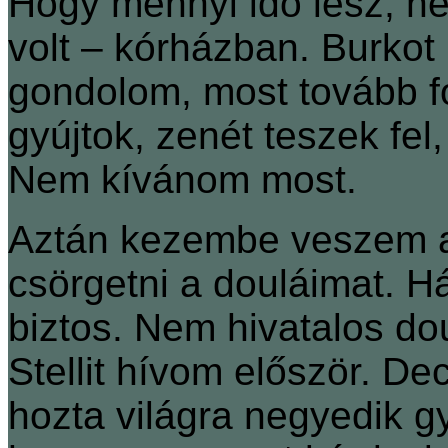
Hogy mennyi idő lesz, n
volt – kórházban. Burkot 
gondolom, most tovább f
gyújtok, zenét teszek fel
Nem kívánom most.
Aztán kezembe veszem a
csörgetni a douláimat. Há
biztos. Nem hivatalos dou
Stellit hívom először. D
hozta világra negyedik g