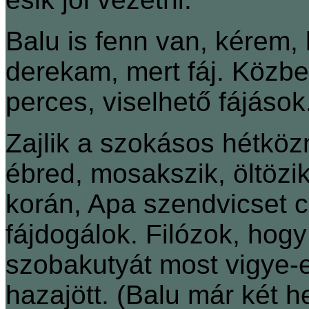
Balu is fenn van, kérem,
derekam, mert fáj. Közbe
perces, viselhető fájások
Zajlik a szokásos hétköz
ébred, mosakszik, öltözi
korán, Apa szendvicset 
fájdogálok. Filózok, hog
szobakutyát most vigye-
hazajött. (Balu már két 