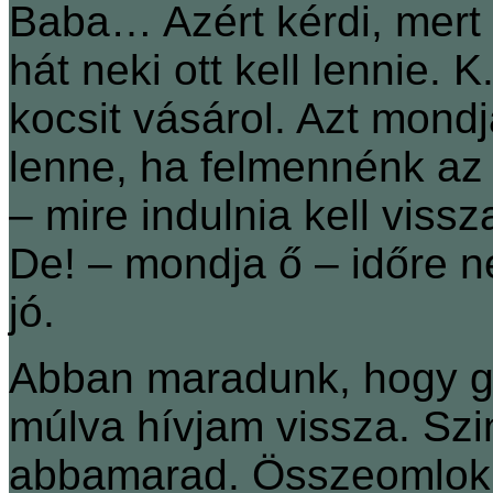
Baba… Azért kérdi, mert i
hát neki ott kell lennie. 
kocsit vásárol. Azt mond
lenne, ha felmennénk a
– mire indulnia kell viss
De! – mondja ő – időre n
jó.
Abban maradunk, hogy go
múlva hívjam vissza. Sz
abbamarad. Összeomlok.