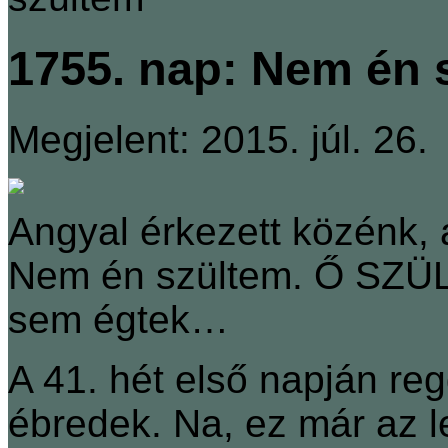
1755. nap: Nem én 
Megjelent: 2015. júl. 26.
Angyal érkezett közénk, a
Nem én szültem. Ő SZÜ
sem égtek…
A 41. hét első napján reg
ébredek. Na, ez már az l