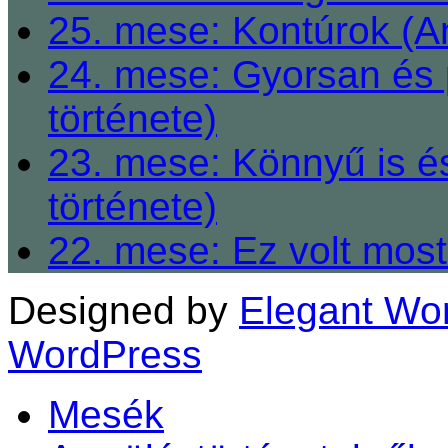
25. mese: Kontúrok (A
24. mese: Gyorsan és 
története)
23. mese: Könnyű is é
története)
22. mese: Ez volt most
Designed by
Elegant Wo
WordPress
Mesék