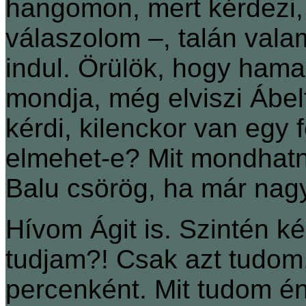
hangomon, mert kérdezi,
válaszolom –, talán vala
indul. Örülök, hogy hamar
mondja, még elviszi Ábelt
kérdi, kilenckor van egy
elmehet-e? Mit mondhat
Balu csörög, ha már nagy
Hívom Ágit is. Szintén ké
tudjam?! Csak azt tudom,
percenként. Mit tudom én