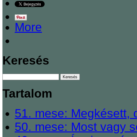
More
Keresés
Tartalom
51. mese: Megkésett, 
50. mese: Most vagy so