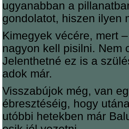
ugyanabban a pillanatban
gondolatot, hiszen ilyen 
Kimegyek vécére, mert – 
nagyon kell pisilni. Nem c
Jelenthetné ez is a szül
adok már.
Visszabújok még, van egy
ébresztéséig, hogy utána
utóbbi hetekben már Bal
esik jól vezetni.