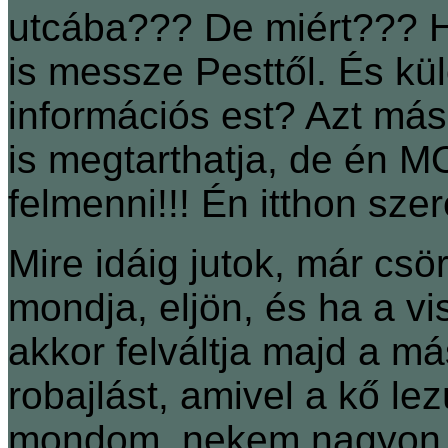
utcába??? De miért??? H
is messze Pesttől. És kül
információs est? Azt más
is megtarthatja, de én M
felmenni!!! Én itthon szer
Mire idáig jutok, már csö
mondja, eljön, és ha a v
akkor felváltja majd a má
robajlást, amivel a kő lez
mondom, nekem nagyon jó