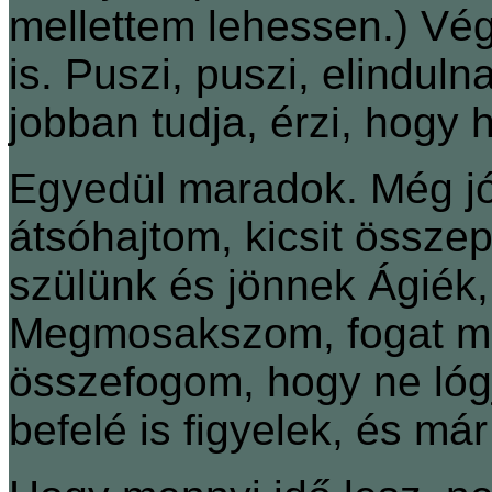
mellettem lehessen.) Vég
is. Puszi, puszi, elindul
jobban tudja, érzi, hogy
Egyedül maradok. Még jó 
átsóhajtom, kicsit össze
szülünk és jönnek Ágiék,
Megmosakszom, fogat mo
összefogom, hogy ne ló
befelé is figyelek, és már