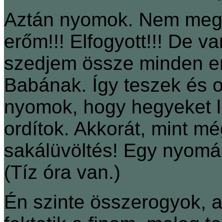
Aztán nyomok. Nem meg
erőm!!! Elfogyott!!! De van
szedjem össze minden e
Babának. Így teszek és o
nyomok, hogy hegyeket l
ordítok. Akkorát, mint m
sakálüvöltés! Egy nyomá
(Tíz óra van.)
Én szinte összerogyok, 