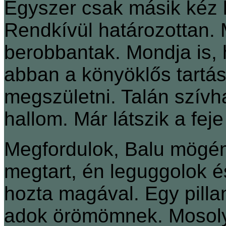
Egyszer csak másik kéz 
Rendkívül határozottan. 
berobbantak. Mondja is, 
abban a könyöklős tartá
megszületni. Talán szívh
hallom. Már látszik a fej
Megfordulok, Balu mögém
megtart, én leguggolok é
hozta magával. Egy pilla
adok örömömnek. Mosoly