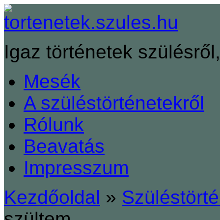
Igaz történetek szülésről,
Mesék
A szüléstörténetekről
Rólunk
Beavatás
Impresszum
Kezdőoldal
»
Szüléstört
szültem