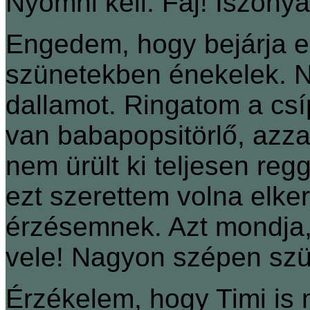
Nyomni kell. Fáj! Iszonya
Engedem, hogy bejárja e
szünetekben énekelek. N
dallamot. Ringatom a csí
van babapopsitörlő, azzal
nem ürült ki teljesen reg
ezt szerettem volna elker
érzésemnek. Azt mondja,
vele! Nagyon szépen szü
Érzékelem, hogy Timi is 