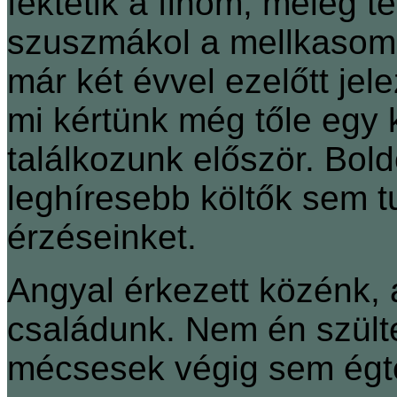
fektetik a finom, meleg t
szuszmákol a mellkasom
már két évvel ezelőtt jele
mi kértünk még tőle egy 
találkozunk először. Bol
leghíresebb költők sem 
érzéseinket.
Angyal érkezett közénk, ak
családunk. Nem én szül
mécsesek végig sem ég