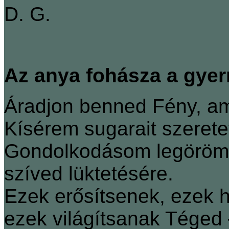
D. G.
Az anya fohásza a gye
Áradjon benned Fény, a
Kísérem sugarait szeret
Gondolkodásom legörömte
szíved lüktetésére.
Ezek erősítsenek, ezek 
ezek világítsanak Téged