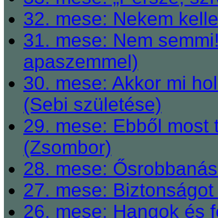
32. mese: Nekem kelle
31. mese: Nem semmi! 
apaszemmel)
30. mese: Akkor mi h
(Sebi születése)
29. mese: Ebből most 
(Zsombor)
28. mese: Ősrobbanás 
27. mese: Biztonságot 
26. mese: Hangok és fe