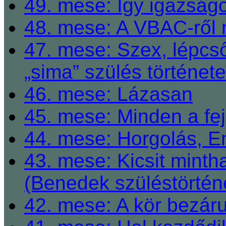
49. mese: Így igazságo
48. mese: A VBAC-ről 
47. mese: Szex, lépcső
„sima” szülés története
46. mese: Lázasan
45. mese: Minden a fej
44. mese: Horgolás, E
43. mese: Kicsit mint
(Benedek szüléstörtén
42. mese: A kör bezárul