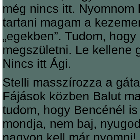
még nincs itt. Nyomnom 
tartani magam a kezeme
„egekben”. Tudom, hogy 
megszületni. Le kellene
Nincs itt Ági.
Stelli masszírozza a gát
Fájások közben Balut ma
tudom, hogy Bencénél is 
mondja, nem baj, nyugo
nagyon kell már nyomni!