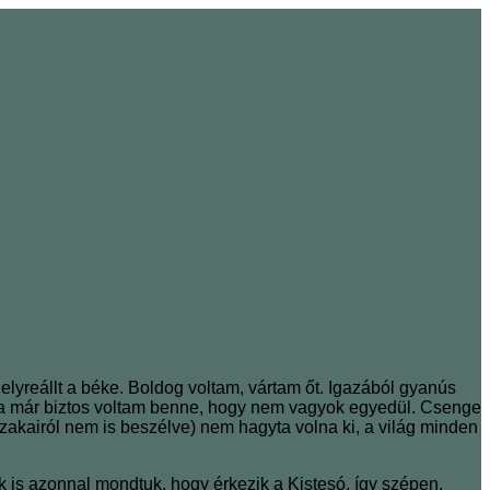
lyreállt a béke. Boldog voltam, vártam őt. Igazából gyanús
úlva már biztos voltam benne, hogy nem vagyok egyedül. Csenge
éjszakairól nem is beszélve) nem hagyta volna ki, a világ minden
ek is azonnal mondtuk, hogy érkezik a Kistesó, így szépen,