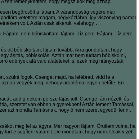
is. Azért reménykedtem, hogy megszülök még aznap.
tesen begörcsölt a lábam. A várandósság végére már
a padlóra vetettem magam, négykézlábra, így viszonylag hamar
tnékem volt. Aztán csak sikerült, valahogy…
. Fájtam, nem bóbiskoltam, fájtam. Tíz perc. Fájtam. Tíz perc,
 ott bóbiskoltam, fájtam tovább. Arra gondoltam, hogy
t egy ásítás, bóbiskolás. Aztán már nem tudtam bóbiskolni,
orró edények alá való alátéteket is, ezek még hiányoztak.
 szülni fogok. Csengét majd, ha felébred, vidd le a
még aznap vegyék meg, nehogy probléma legyen belőle. Én
acát, addig nekem persze fájás jött. Csenge rám nézett, és
átia, szeretet van ebben a gyerekben! Aztán lement Tamással,
yszer azt mondta Tamásnak, hogy ő nem szeret egyedül lenni,
sákot meg fel az ágyra. Már nagyon fájtam. Örültem volna, ha
y tud-e segíteni valamit. De mondtam, hogy nem. Csak vizet