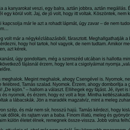
ója a kanyarokat veszi, egy balra, aztán jobbra, aztán megállás
 egy körül volt. Jaj, de jó volt, hogy itt voltak. Köszöntek, ne
i kapcsolja már le azt a rohadt lápmát, úgy zavar – de nem tud
nöm…
g volt már a négykézlábazásból, fárasztott. Meghallgathatják
érdezni, hogy hol tartok, hol vagyok, de nem tudtam. Amikor meg
n, azt kérek.
nást, úgy gondoltam, még a szomszéd utcában is hallotta minde
 következő fájásnál érzem, hogy lent a csigolyáimat nyomja „vala
előre.
s meghalok. Megint meghalok, ahogy Csengével is. Nyomok, ne
 felébred, Tamás szalad. Nyomok. Érzem, ahogy domborítja a gá
De kijön.” – hallom a választ. Ellihegek egy fájást. Jé, ilyet is 
 és nyomok, és érzem, hogy ez volt a feje. Mintha kettészakadt
voltak a lábacskák. Jön a maradék magzatvíz, mint a meleg zuha
yon szép, és már nem sír, hosszú hajú. Tamás kérdezi, hogy kis
knak dőlök, és rajtam van a baba. Finom illatú, meleg és gyönyör
baim külön életet élnek, remegnek össze-vissza. Jobb volna felh