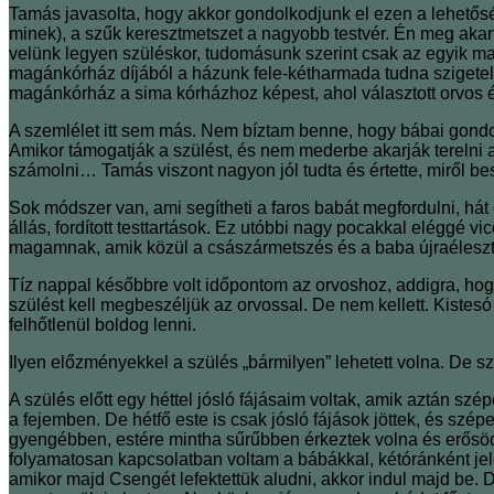
Tamás javasolta, hogy akkor gondolkodjunk el ezen a lehető
minek), a szűk keresztmetszet a nagyobb testvér. Én meg akar
velünk legyen szüléskor, tudomásunk szerint csak az egyik ma
magánkórház díjából a házunk fele-kétharmada tudna szigetelőd
magánkórház a sima kórházhoz képest, ahol választott orvos 
A szemlélet itt sem más. Nem bíztam benne, hogy bábai gondos
Amikor támogatják a szülést, és nem mederbe akarják terelni 
számolni… Tamás viszont nagyon jól tudta és értette, miről 
Sok módszer van, ami segítheti a faros babát megfordulni, hát
állás, fordított testtartások. Ez utóbbi nagy pocakkal eléggé 
magamnak, amik közül a császármetszés és a baba újraéleszté
Tíz nappal későbbre volt időpontom az orvoshoz, addigra, hogy
szülést kell megbeszéljük az orvossal. De nem kellett. Kiste
felhőtlenül boldog lenni.
Ilyen előzményekkel a szülés „bármilyen” lehetett volna. De szé
A szülés előtt egy héttel jósló fájásaim voltak, amik aztán sz
a fejemben. De hétfő este is csak jósló fájások jöttek, és szé
gyengébben, estére mintha sűrűbben érkeztek volna és erősöd
folyamatosan kapcsolatban voltam a bábákkal, kétóránként je
amikor majd Csengét lefektettük aludni, akkor indul majd be. 