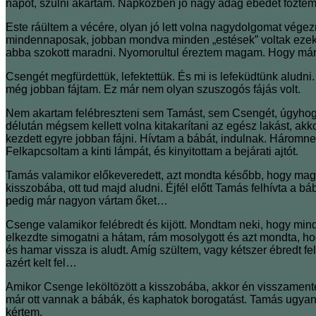
napot, szülni akartam. Napközben jó nagy adag ebédet főztem
Este ráültem a vécére, olyan jó lett volna nagydolgomat vé
mindennaposak, jobban mondva minden „estések” voltak ezek a
abba szokott maradni. Nyomorultul éreztem magam. Hogy már 
Csengét megfürdettük, lefektettük. És mi is lefeküdtünk aludni
még jobban fájtam. Ez már nem olyan szuszogós fájás volt.
Nem akartam felébreszteni sem Tamást, sem Csengét, úgyhogy 
délután mégsem kellett volna kitakarítani az egész lakást, akk
kezdett egyre jobban fájni. Hívtam a bábát, indulnak. Háromneg
Felkapcsoltam a kinti lámpát, és kinyitottam a bejárati ajtót.
Tamás valamikor előkeveredett, azt mondta később, hogy magát
kisszobába, ott tud majd aludni. Éjfél előtt Tamás felhívta 
pedig már nagyon vártam őket…
Csenge valamikor felébredt és kijött. Mondtam neki, hogy mind
elkezdte simogatni a hátam, rám mosolygott és azt mondta, h
és hamar vissza is aludt. Amíg szültem, vagy kétszer ébredt 
azért kelt fel…
Amikor Csenge leköltözött a kisszobába, akkor én visszamente
már ott vannak a bábák, és kaphatok borogatást. Tamás ugyan
kértem.