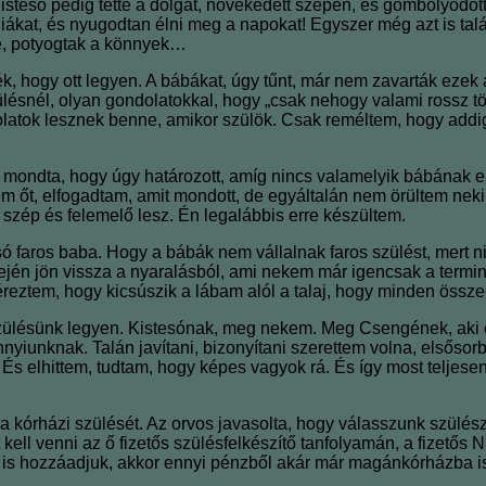
istesó pedig tette a dolgát, növekedett szépen, és gömbölyödöt
rgiákat, és nyugodtan élni meg a napokat! Egyszer még azt is ta
ze, potyogtak a könnyek…
k, hogy ott legyen. A bábákat, úgy tűnt, már nem zavarták ezek
szülésnél, olyan gondolatokkal, hogy „csak nehogy valami rossz t
latok lesznek benne, amikor szülök. Csak reméltem, hogy addig
zt mondta, hogy úgy határozott, amíg nincs valamelyik bábának
 őt, elfogadtam, amit mondott, de egyáltalán nem örültem neki. 
szép és felemelő lesz. Én legalábbis erre készültem.
ó faros baba. Hogy a bábák nem vállalnak faros szülést, mert n
ején jön vissza a nyaralásból, ami nekem már igencsak a termin
reztem, hogy kicsúszik a lábam alól a talaj, hogy minden össz
ülésünk legyen. Kistesónak, meg nekem. Meg Csengének, aki egyr
nnyiunknak. Talán javítani, bizonyítani szerettem volna, első
 És elhittem, tudtam, hogy képes vagyok rá. És így most teljes
a kórházi szülését. Az orvos javasolta, hogy válasszunk szülész
zt kell venni az ő fizetős szülésfelkészítő tanfolyamán, a fizető
t is hozzáadjuk, akkor ennyi pénzből akár már magánkórházba 