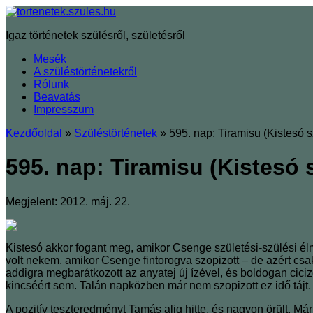
Igaz történetek szülésről, születésről
Mesék
A szüléstörténetekről
Rólunk
Beavatás
Impresszum
Kezdőoldal
»
Szüléstörténetek
»
595. nap: Tiramisu (Kistesó s
595. nap: Tiramisu (Kistesó 
Megjelent: 2012. máj. 22.
Kistesó akkor fogant meg, amikor Csenge születési-szülési élm
volt nekem, amikor Csenge fintorogva szopizott – de azért cs
addigra megbarátkozott az anyatej új ízével, és boldogan cicize
kincséért sem. Talán napközben már nem szopizott ez idő tá
A pozitív teszteredményt Tamás alig hitte, és nagyon örült. M