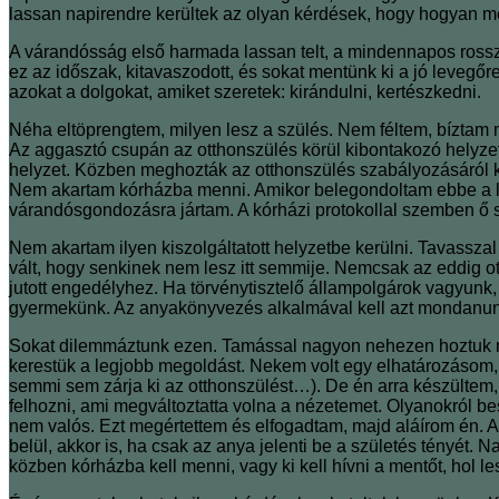
lassan napirendre kerültek az olyan kérdések, hogy hogyan ment 
A várandósság első harmada lassan telt, a mindennapos rosszu
ez az időszak, kitavaszodott, és sokat mentünk ki a jó leveg
azokat a dolgokat, amiket szeretek: kirándulni, kertészkedni.
Néha eltöprengtem, milyen lesz a szülés. Nem féltem, bízt
Az aggasztó csupán az otthonszülés körül kibontakozó helyzet
helyzet. Közben meghozták az otthonszülés szabályozásáról kész
Nem akartam kórházba menni. Amikor belegondoltam ebbe a leh
várandósgondozásra jártam. A kórházi protokollal szemben ő se
Nem akartam ilyen kiszolgáltatott helyzetbe kerülni. Tavassza
vált, hogy senkinek nem lesz itt semmije. Nemcsak az eddig ot
jutott engedélyhez. Ha törvénytisztelő állampolgárok vagyun
gyermekünk. Az anyakönyvezés alkalmával kell azt mondanunk,
Sokat dilemmáztunk ezen. Tamással nagyon nehezen hoztuk meg 
kerestük a legjobb megoldást. Nekem volt egy elhatározásom
semmi sem zárja ki az otthonszülést…). De én arra készültem
felhozni, ami megváltoztatta volna a nézetemet. Olyanokról be
nem valós. Ezt megértettem és elfogadtam, majd aláírom én.
belül, akkor is, ha csak az anya jelenti be a születés tényét. 
közben kórházba kell menni, vagy ki kell hívni a mentőt, hol 