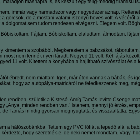
, maradjon másnapra is, és készült egy félig-meddig tiramisu 
geznem, immár vagy harmadszor vagy negyedszer aznap. Rettene
 görcsök, de a mostani valami iszonyú heves volt. A vécéről 
a dolgomat sem tudom rendesen elvégezni. Elegem volt. Bőghe
. Bóbiskoltam. Fájtam. Bóbiskoltam, elaludtam, álmodtam, fájtam
kimentem a szobából. Megkerestem a babzsákot, ráborultam, és
or most nem lennék ilyen fáradt. Negyed 11 volt. Két fájás közöt
yed 11 volt. Kitettem a konyhába a hajlítható szívószálat és a f
ól ébredt, nem miattam. Igen, már úton vannak a bábák, és igen,
a bábákat, hogy az autópálya-matricáról ne feledkezzenek meg, 
en rendben, születik a Kistesó. Amíg Tamás levitte Csenge matr
ogy „Anya, minden rendben van.” Istenem, mennyi jó érzés, emp
fel, de Tamás mindig gyorsan megnyugtatta és visszaaltatta. Eg
m a hálószobánkba. Tettem egy PVC fóliát a lepedő alá, a babz
 kérdezte, hogy szeretnék-e, de neki nemet mondtam. Vagy, hog