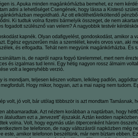
ségen is. Apuka minden magánkórházba bemehet, ez nem kérdés.
tam adni a lehetőséget Csengének, hogy lássa a Kistesó születé
gánkórházban megoldható. Az ott elkölthető/elköltendő pénzből
ni. Ki tudtuk volna fizetni bármelyik összeget, de nem akartam
és fogadott szülésznő van velem? A nagyobbik testvér kérdéskö
kodást kapnék. Olyan odafigyelést, gondoskodást, amikor a vaj
azt. Egész egyszerűen más a szemlélet, kevés orvos van, aki m
beszélek, és elfogadta. Tehát nem megyünk magánkórházba. És s
 csináltam is, de napról napra fogyó türelemmel, mert nem érez
vicces és izgalmas tud lenni. Egy hétig nagyon rossz álmaim volt
se volt a legenyhébb verzió.
 is mondjam, teljesen készen voltam, lelkileg padlón, aggódtam
só megfordult. Hogy mikor, hogyan, azt a mai napig nem tudom. 
p volt, jó volt, bár utólag többször is azt mondtam Tamásnak, ho
épen abbamaradtak. Azt néztem korábban a naptárban, hogy hétfőn 
pen átaludtam ezt a „tervezett” éjszakát. Aztán kedden napközbe
tek volna. Volt, hogy egymás után ötpercenként három összehú
lentkeztem be telefonon, de nagy változásról napközben még ne
De este, amikor telefonon beszéltünk, már nem bíztam ebben. Ez