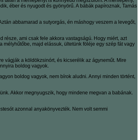
 és talán a méhlepényt is könnyebb megszülöm. A méhlepény,
lődik, éber és nyugodt és gyönyörű. A bábák papíroznak, Tamás
k. Aztán abbamarad a sutyorgás, én máshogy veszem a levegőt,
ld része, ami csak fele akkora vastagságú. Hogy miért, azt
a mélyhűtőbe, majd elássuk, ültetünk föléje egy szép fát vagy
vágják a köldökzsinórt, és kicserélik az ágyneműt. Mire
annyira boldog vagyok.
gyon boldog vagyok, nem bírok aludni. Annyi minden történt,
resnünk. Akkor megnyugszik, hogy mindene megvan a babának.
. Kistesót azonnal anyakönyvezték. Nem volt semmi