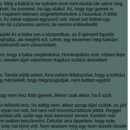
 Még a bábát is be tudnám vinni mint doulát (de akkor meg
sét, ha szeretné, ha úgy alakul. Az, hogy egy gyerek is
 majdnem teljesen szigeteltethetnénk a házunkat. A többi
. Az indok roppant egyszerű volt: mivel tud többet egy
rén túl számomra semmi, de semmi értékelhetőt.
údó és a baba van a központban, az ő igényeit figyelik.
eghallja, aki megérti ezt. Lehet, egy kezemen meg tudnám
zülésznőt sem választottam.
tem, hogy a baba megfordulna. Homeopátiás szer, vízben fejre
ak, minden éjjel valamilyen tragikus szülést álmodtam
. Tamás eljött velem. Arra voltam felkészülve, hogy a kórházi
Egy hét kellett, hogy megnyugodjak, nem tudtam egyből
gy nem lesz több gyerek, illetve csak akkor, ha ő szüli.
telihold lesz, ha addig nem, akkor aznap éjjel szülök, ez járt
n olyan hol volt, hol nem volt összehúzódások jöttek. Reggel
zódás jött, aztán egy órán keresztül semmi. Kedden már
m tudtam beszámolni. Délután arra tippeltem, hogy este,
 este hat körül volt. Nem akartam még egy ilyen tessék-lássék