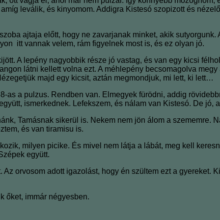
k, ott vágja el, ahol már nem pulzál. Így könnyebb mozognom,
 amíg leválik, és kinyomom. Addigra Kistesó szopizott és néze
szoba ajtaja előtt, hogy ne zavarjanak minket, akik sutyorgun
yon itt vannak velem, rám figyelnek most is, és ez olyan jó.
ött. A lepény nagyobbik része jó vastag, és van egy kicsi félho
ahangon látni kellett volna ezt. A méhlepény becsomagolva megy 
 Nézegetjük majd egy kicsit, aztán megmondjuk, mi lett, ki lett…
s a pulzus. Rendben van. Elmegyek fürödni, addig rövidebbre 
együtt, ismerkednek. Lefekszem, és nálam van Kistesó. De jó, 
nánk, Tamásnak sikerül is. Nekem nem jön álom a szememre. Na
tem, és van tiramisu is.
kozik, milyen picike. És mivel nem látja a lábát, meg kell ke
 Szépek együtt.
át. Az orvosom adott igazolást, hogy én szültem ezt a gyereket
uk őket, immár négyesben.