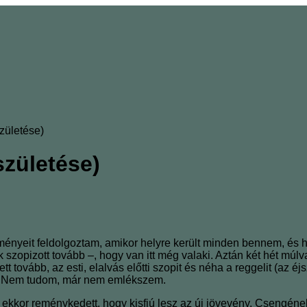
zületése)
születése)
ényeit feldolgoztam, amikor helyre került minden bennem, és he
ak szopizott tovább –, hogy van itt még valaki. Aztán két hét m
tt tovább, az esti, elalvás előtti szopit és néha a reggelit (az 
jt. Nem tudom, már nem emlékszem.
ár ekkor reménykedett, hogy kisfiú lesz az új jövevény. Csengén