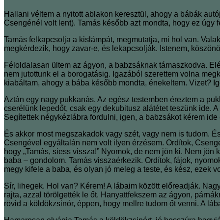
Hallani véltem a nyitott ablakon keresztül, ahogy a bábák aut
Csengénél volt lent). Tamás később azt mondta, hogy ez úgy fél
Tamás felkapcsolja a kislámpát, megmutatja, mi hol van. Valak
megkérdezik, hogy zavar-e, és lekapcsolják. Istenem, köszö
Féloldalasan ültem az ágyon, a babzsáknak támaszkodva. Elé
nem jutottunk el a borogatásig. Igazából szerettem volna megk
kiabáltam, ahogy a bába később mondta, énekeltem. Vizet? Ige
Aztán egy nagy pukkanás. Az egész testemben éreztem a pukka
cserélünk lepedőt, csak egy dekubitusz alátétet teszünk ide. A
Segítettek négykézlábra fordulni, igen, a babzsákot kérem ide 
És akkor most megszakadok vagy szét, vagy nem is tudom. É
Csengével egyáltalán nem volt ilyen érzésem. Ordítok, Csenge
hogy „Tamás, siess vissza!” Nyomok, de nem jön ki. Nem jön ki! „
baba – gondolom. Tamás visszaérkezik. Ordítok, fájok, nyomok
megy kifele a baba, és olyan jó meleg a teste, és kész, ezek 
Sír, lihegek. Hol van? Kérem! A lábaim között előreadják. Nag
rajta, azzal törölgették le őt. Hanyattfekszem az ágyon, párná
rövid a köldökzsinór, éppen, hogy mellre tudom őt venni. A lá