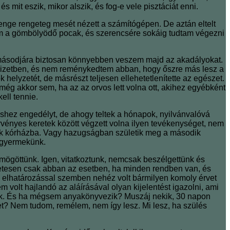
 mit eszik, mikor alszik, és fog-e vele pisztáciát enni.
enge rengeteg mesét nézett a számítógépen. De aztán eltelt
jtam a gömbölyödő pocak, és szerencsére sokáig tudtam végezni
 másodjára biztosan könnyebben veszem majd az akadályokat.
 őrizetben, és nem reménykedtem abban, hogy őszre más lesz a
 helyzetét, de másrészt teljesen ellehetetlenítette az egészet.
g akkor sem, ha az az orvos lett volna ott, akihez egyébként
ell tennie.
éshez engedélyt, de ahogy teltek a hónapok, nyilvánvalóvá
rvényes keretek között végzett volna ilyen tevékenységet, nem
tünk kórházba. Vagy hazugságban születik meg a második
a gyermekünk.
mögöttünk. Igen, vitatkoztunk, nemcsak beszélgettünk és
etesen csak abban az esetben, ha minden rendben van, és
z elhatározással szemben nehéz volt bármilyen komoly érvet
volt hajlandó az aláírásával olyan kijelentést igazolni, ami
ünk. És ha mégsem anyakönyvezik? Muszáj nekik, 30 napon
inket? Nem tudom, remélem, nem így lesz. Mi lesz, ha szülés