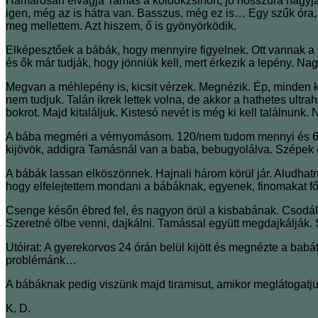
Hamarosan elvágja Tamás a köldökzsinórt, jó hosszúra hagyjá
igen, még az is hátra van. Basszus, még ez is… Egy szűk óra,
meg mellettem. Azt hiszem, ő is gyönyörködik.
Elképesztőek a bábák, hogy mennyire figyelnek. Ott vannak a 
és ők már tudják, hogy jönniük kell, mert érkezik a lepény. Nag
Megvan a méhlepény is, kicsit vérzek. Megnézik. Ép, minden kij
nem tudjuk. Talán ikrek lettek volna, de akkor a hathetes ultr
bokrot. Majd kitaláljuk. Kistesó nevét is még ki kell találnunk.
A bába megméri a vérnyomásom. 120/nem tudom mennyi és 68-a
kijövök, addigra Tamásnál van a baba, bebugyolálva. Szépek 
A bábák lassan elköszönnek. Hajnali három körül jár. A
ludhat
hogy elfelejtettem mondani a bábáknak, egyenek, finomakat főz
Csenge későn ébred fel, és nagyon örül a kisbabának. Csodál
Szeretné ölbe venni, dajkálni. Tamással együtt megdajkálják.
Utóirat: A gyerekorvos 24 órán belül kijött és megnézte a bab
problémánk…
A bábáknak pedig viszünk majd tiramisut, amikor meglátogatj
K. D.