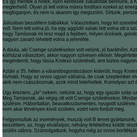
És így mentek a hetek, ilyen kérdések zakatoltak bennünk, a K
megterhelő. Olyan jó lett volna másra fordítani ezeket az ene
megfoganjon, és nem is akarom így megszülni. Sírtunk, pers
Júliusban beszéltem bábákkal. Választottam, hogy kit szeretné
volt. Nem lett volna jó, ha egy aggódó valaki lett volna ott a 
hogy Tamásnak mi lesz majd a fejében, milyen érzések, gondo
nagyon zavaró lehetett volna a jelenléte.
A doula, aki Csenge születésekor volt velünk, jó barátnőm. A
kórházat választom, akkor nagyon szívesen elkísér. Megértettem
megérdemli, hogy lássa Kistesó születését, ami biztos nagyon 
Aztán a 35. héten a várandósgondozáson kiderült, hogy Kistes
hívható. Hogy az orvos ugyan vállalná, de csak szeptember el
akik nem császároznak, azok mind leterheltek. Komolyan azt é
Úgy éreztem, „jár” nekem, nekünk az, hogy egy igazán szép sz
Meg Tamásnak, aki végig ott volt Csenge születésekor. Minda
szülésre. Háborítatlan, beavatkozásmentes, nyugodt szülésre.
nem akar törvényen kívül születni, ezért nem fordult meg.
Felgyorsultak az események, muszáj volt B tervet gyártanunk, 
beszéltem, az, hogy elvállaljon, néhány feltételhez kötött: rés
szülés utánra. Számolgattunk, hogyha még az orvos borítékjá