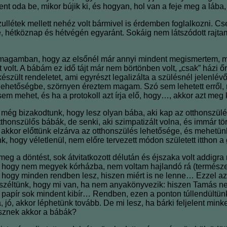
oda be, mikor bújik ki, és hogyan, hol van a feje meg a lába, és
llétek mellett nehéz volt bármivel is érdemben foglalkozni. Cs
őre, hétköznap és hétvégén egyaránt. Sokáig nem látszódott ra
am magamban, hogy az elsőnél már annyi mindent megismertem,
 volt. A bábám ez idő tájt már nem börtönben volt, „csak” házi
ült rendeletet, ami egyrészt legalizálta a szülésnél jelenlévők
etőségbe, szörnyen éreztem magam. Szó sem lehetett erről, mé
m mehet, és ha a protokoll azt írja elő, hogy…, akkor azt meg k
l még bizakodtunk, hogy lesz olyan bába, aki kap az otthonszül
thonszülős bábák, de senki, aki szimpatizált volna, és immár tö
k, akkor előttünk elzárva az otthonszülés lehetősége, és mehe
 hogy véletlenül, nem előre tervezett módon született itthon 
a döntést, sok átvitatkozott délután és éjszaka volt addigra 
, hogy nem megyek kórházba, nem voltam hajlandó rá (termész
, hogy minden rendben lesz, hiszen miért is ne lenne… Ezzel a
széltünk, hogy mi van, ha nem anyakönyvezik: hiszen Tamás nem 
 A papír sok mindent kibír… Rendben, ezen a ponton túllendült
Na, jó, akkor léphetünk tovább. De mi lesz, ha bárki feljelent m
lesznek akkor a bábák?