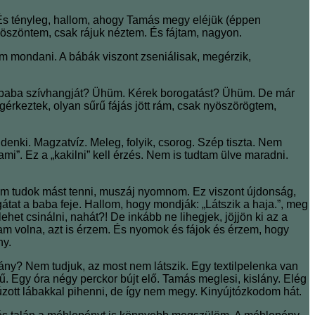
. És tényleg, hallom, ahogy Tamás megy eléjük (éppen
m köszöntem, csak rájuk néztem. És fájtam, nagyon.
om mondani. A bábák viszont zseniálisak, megérzik,
 a baba szívhangját? Ühüm. Kérek borogatást? Ühüm. De már
érkeztek, olyan sűrű fájás jött rám, csak nyöszörögtem,
nki. Magzatvíz. Meleg, folyik, csorog. Szép tiszta. Nem
mi”. Ez a „kakilni” kell érzés. Nem is tudtam ülve maradni.
m tudok mást tenni, muszáj nyomnom. Ez viszont újdonság,
tat a baba feje. Hallom, hogy mondják: „Látszik a haja.”, meg
lehet csinálni, nahát?! De inkább ne lihegjek, jöjjön ki az a
am volna, azt is érzem. És nyomok és fájok és érzem, hogy
ny.
lány? Nem tudjuk, az most nem látszik. Egy textilpelenka van
ű. Egy óra négy perckor bújt elő. Tamás meglesi, kislány. Elég
úzott lábakkal pihenni, de így nem megy. Kinyújtózkodom hát.