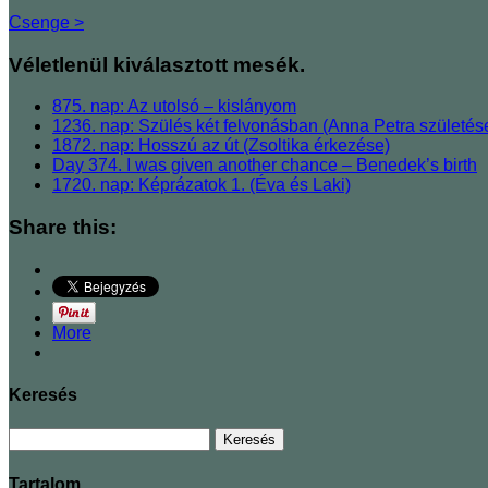
Csenge >
Véletlenül kiválasztott mesék.
875. nap: Az utolsó – kislányom
1236. nap: Szülés két felvonásban (Anna Petra születés
1872. nap: Hosszú az út (Zsoltika érkezése)
Day 374. I was given another chance – Benedek’s birth
1720. nap: Képrázatok 1. (Éva és Laki)
Share this:
More
Keresés
Tartalom