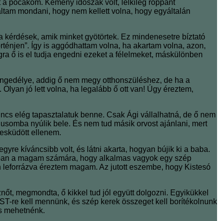
t a pocakom. Kemény időszak volt, lelkileg roppant
láltam mondani, hogy nem kellett volna, hogy egyáltalán
 a kérdések, amik minket gyötörtek. Ez mindenesetre bíztató
örténjen”. Így is aggódhattam volna, ha akartam volna, azon,
ra ő is el tudja engedni ezeket a félelmeket, máskülönben
 engedélye, addig ő nem megy otthonszüléshez, de ha a
Olyan jó lett volna, ha legalább ő ott van! Úgy éreztem,
incs elég tapasztalatuk benne. Csak Ági vállalhatná, de ő nem
usomba nyúlik bele. És nem tud másik orvost ajánlani, mert
eesküdött ellenem.
e kíváncsibb volt, és látni akarta, hogyan bújik ki a baba.
sorban a magam számára, hogy alkalmas vagyok egy szép
en leforrázva éreztem magam. Az jutott eszembe, hogy Kistesó
nőt, megmondta, ő kikkel tud jól együtt dolgozni. Egyikükkel
s NST-re kell mennünk, és szép kerek összeget kell borítékolnunk
is mehetnénk.