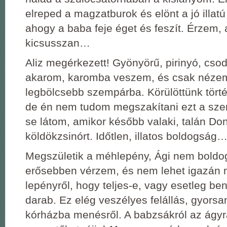
elreped a magzatburok és elönt a jó illatú
ahogy a baba feje éget és feszít. Érzem,
kicsusszan…
Aliz megérkezett! Gyönyörű, pirinyó, cso
akarom, karomba veszem, és csak nézem
legbölcsebb szempárba. Körülöttünk tört
de én nem tudom megszakítani ezt a sze
se látom, amikor később valaki, talán Don
köldökzsinórt. Időtlen, illatos boldogság
Megszületik a méhlepény, Ági nem boldog,
erősebben vérzem, és nem lehet igazán m
lepényről, hogy teljes-e, vagy esetleg be
darab. Ez elég veszélyes felállás, gyors
kórházba menésről. A babzsákról az ágyr