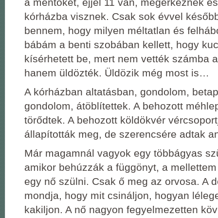
a mentőket, éjjel 11 van, megérkeznek és
kórházba visznek. Csak sok évvel később
bennem, hogy milyen méltatlan és felhábo
bábám a benti szobában kellett, hogy ku
kísérhetett be, mert nem vették számba a
hanem üldözték. Üldözik még most is…
A kórházban altatásban, gondolom, betapi
gondolom, átöblítettek. A behozott méhl
törődtek. A behozott köldökvér vércsopor
állapították meg, de szerencsére adtak a
Már magamnál vagyok egy többágyas sz
amikor behúzzák a függönyt, a mellettem 
egy nő szülni. Csak ő meg az orvosa. A d
mondja, hogy mit csináljon, hogyan léle
kakiljon. A nő nagyon fegyelmezetten köv