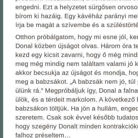
engedni. Ezt a helyzetet sürgősen orvosol
bírom ki hazáig. Egy kávéház parányi me
írja be magát a szívembe és a szüléstör
Otthon próbálgatom, hogy mi esne jól, k
Donal közben újságot olvas. Három óra tel
kezd egy kicsit zavarni, hogy ő még mind
meg még mindig nem találtam valami jó ki
akkor becsukja az újságot és mondja, ho
meg a babzsákot. „A babzsák nem jó, túl 
ülünk rá.” Megpróbáljuk így, Donal a falna
ülök, és a térdeit markolom. A következő 
babzsákon töltjük. Ha jön a hullám, enge
szeretem. Csak sok évvel később tudato
hogy szegény Donalt minden kontrakciókor
falhoz préseltem…