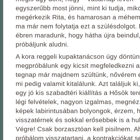
egyszerűbb most jönni, mint ki tudja, miko
megérkezik Rita, és hamarosan a méhem
ma már nem folytatja ezt a szülésdolgot.
ébren maradunk, hogy hátha újra beindul
próbáljunk aludni.
A kora reggeli kupaktanácson úgy döntün
megpróbálunk egy kicsit megfeledkezni ar
tegnap már majdnem szültünk, nővérem e
mi pedig valamit kitalálunk. Azt találjuk k
egy jó kis szabadtéri kiállítás a Hősök te
légi felvételek, nagyon izgalmas, megnéz
képek labirintusában bolyongok, érzem, 
visszatérnek és sokkal erősebbek is a hu
Végre! Csak borzasztóan kell pisilnem. A
próbálom visszatartani, a kontrakciókat