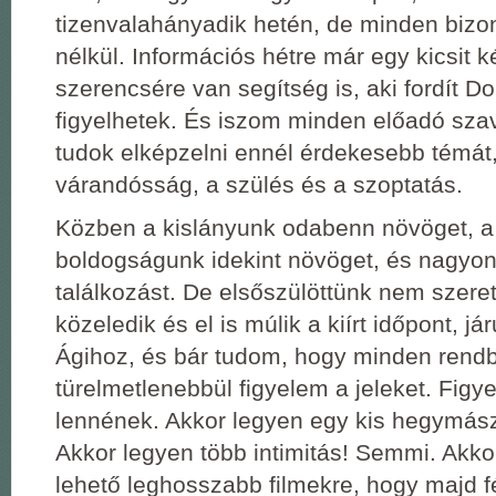
tizenvalahányadik hetén, de minden bizo
nélkül. Információs hétre már egy kicsit
szerencsére van segítség is, aki fordít D
figyelhetek. És iszom minden előadó sza
tudok elképzelni ennél érdekesebb témát,
várandósság, a szülés és a szoptatás.
Közben a kislányunk odabenn növöget, a
boldogságunk idekint növöget, és nagyon
találkozást. De elsőszülöttünk nem szere
közeledik és el is múlik a kiírt időpont, j
Ágihoz, és bár tudom, hogy minden rendb
türelmetlenebbül figyelem a jeleket. Figy
lennének. Akkor legyen egy kis hegymás
Akkor legyen több intimitás! Semmi. Akko
lehető leghosszabb filmekre, hogy majd fé