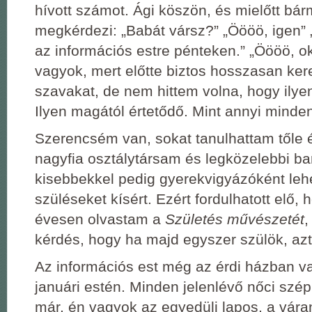
hívott számot. Ági köszön, és mielőtt bá
megkérdezi: „Babát vársz?” „Öööö, igen” 
az információs estre pénteken.” „Öööö, ok
vagyok, mert előtte biztos hosszasan ke
szavakat, de nem hittem volna, hogy ilye
Ilyen magától értetődő. Mint annyi minden
Szerencsém van, sokat tanulhattam tőle é
nagyfia osztálytársam és legközelebbi ba
kisebbekkel pedig gyerekvigyázóként leh
szüléseket kísért. Ezért fordulhatott elő,
évesen olvastam a
Születés művészetét
,
kérdés, hogy ha majd egyszer szülök, azt
Az információs est még az érdi házban va
januári estén. Minden jelenlévő nőci szép
már, én vagyok az egyedüli lapos, a vár