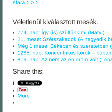
Klára > > >
Véletlenül kiválasztott mesék.
774. nap: Így (is) szültünk mi (Matyi)
21. mese: Szétszakadok (A negyedik b
Még 1 mese: Békében és szeretetben (
1285. nap: Koncentrikus körök – bába
819. nap: Az nem az én erőm volt (Lén
Share this:
More