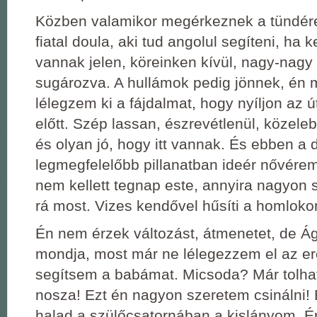
Közben valamikor megérkeznek a tündére
fiatal doula, aki tud angolul segíteni, ha k
vannak jelen, köreinken kívül, nagy-nagy
sugározva. A hullámok pedig jönnek, én
lélegzem ki a fájdalmat, hogy nyíljon az ú
előtt. Szép lassan, észrevétlenül, közele
és olyan jó, hogy itt vannak. És ebben a 
legmegfelelőbb pillanatban ideér nővére
nem kellett tegnap este, annyira nagyo
rá most. Vizes kendővel hűsíti a homlok
Én nem érzek változást, átmenetet, de Ág
mondja, most már ne lélegezzem el az e
segítsem a babámat. Micsoda? Már tolha
nosza! Ezt én nagyon szeretem csinálni!
halad a szülőcsatornában a kislányom. 