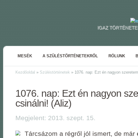
IGAZ TÖRTÉNETE
MESÉK
A SZÜLÉSTÖRTÉNETEKRŐL
RÓLUNK
Kezdőoldal
»
Szüléstörténetek
»
1076. nap: Ezt én nagyon szeretem c
1076. nap: Ezt én nagyon sz
csinálni! (Aliz)
Megjelent: 2013. szept. 15.
Tárcsázom a régről jól ismert, de már