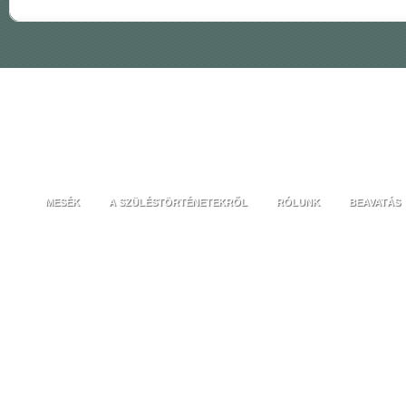
MESÉK
A SZÜLÉSTÖRTÉNETEKRŐL
RÓLUNK
BEAVATÁS