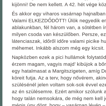
kijönni! De nem kellett. A 42. hét vége k
És akkor egy viharos vasárnap hajnalban 
Valami ELKEZDŐDÖTT! Ülök negyedik em
ablakunkban, fél három van, a sötétben 
milyen csoda van készülőben. Persze, e
látenciaszak, időről időre valami picike h
méhemet. Inkább alszom még egy kicsit.
Napközben ezek a pici hullámok folytató
érzem magam, vagyis majd’ kibújok a bő
egy hatalmasat a Margitszigeten, amíg 
köreit futja. Az a terv, hogy nővérem, aki
szülésénél jelen voltam sok-sok évvel eze
az én szülésemre. Ezért amikor szólunk 
hogy talán nemsokára, de még nem kell 
mégis úgy dönt, hogy – vasárnap lévén – 