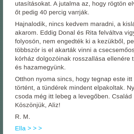
utasításokat. A jutalma az, hogy rögtön el
őt pedig 40 percig varrják.
Hajnalodik, nincs kedvem maradni, a kis
akarom. Eddig Donal és Rita felváltva vigy
folyosón, nem engedték ki a kezükből, p
többször is el akarták vinni a csecsemőos
kórház dolgozóinak rosszallása ellenére 
és hazamegyünk.
Otthon nyoma sincs, hogy tegnap este itt
történt, a tündérek mindent elpakoltak. N
csoda még itt lebeg a levegőben. Család 
Köszönjük, Aliz!
R. M.
Ella > > >