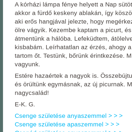
A kórházi lámpa fénye helyett a Nap sütö
akkor a fürdő keskeny ablakán, így köszön
aki erős hangjával jelezte, hogy megérke
ölre vágyik. Kezembe kaptam a picurt, és
átmentünk a hálóba. Lefeküdtem, átölelve
kisbabám. Leírhatatlan az érzés, ahogy 
tartom őt. Testünk, bőrünk érintkezése. 
vagyunk.
Estére hazaértek a nagyok is. Összebújt
és örültünk egymásnak, az új picurnak. M
nagycsalád!
E-K. G.
Csenge születése anyaszemmel > > >
Csenge születése apaszemmel > > >