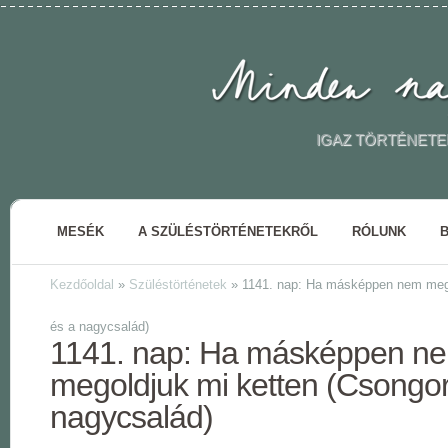
IGAZ TÖRTÉNETE
MESÉK
A SZÜLÉSTÖRTÉNETEKRŐL
RÓLUNK
Kezdőoldal
»
Szüléstörténetek
»
1141. nap: Ha másképpen nem megy
és a nagycsalád)
1141. nap: Ha másképpen n
megoldjuk mi ketten (Csongor
nagycsalád)