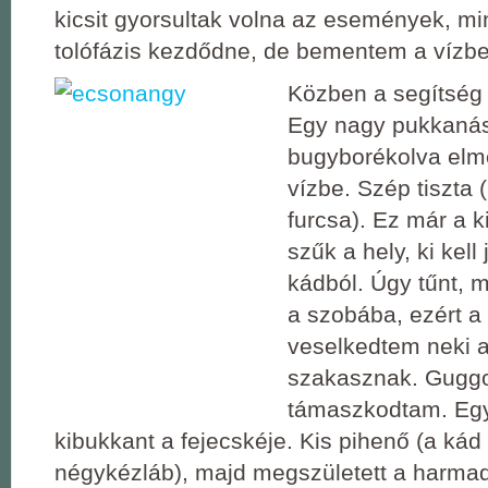
kicsit gyorsultak volna az események, m
tolófázis kezdődne, de bementem a vízbe
Közben a segítség 
Egy nagy pukkanás
bugyborékolva elme
vízbe. Szép tiszta (i
furcsa). Ez már a k
szűk a hely, ki kel
kádból. Úgy tűnt, 
a szobába, ezért a
veselkedtem neki a
szakasznak. Guggo
támaszkodtam. Eg
kibukkant a fejecskéje. Kis pihenő (a kád 
négykézláb), majd megszületett a harmad