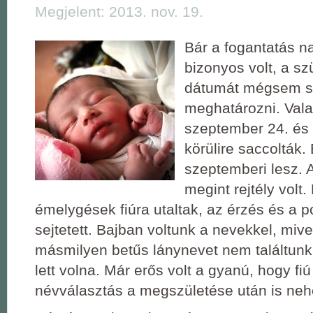
Megjelent: 2013. nov. 19.
Bár a fogantatás na
bizonyos volt, a sz
dátumát mégsem sik
meghatározni. Val
szeptember 24. és 
körülire saccolták.
szeptemberi lesz. 
megint rejtély volt.
émelygések fiúra utaltak, az érzés és a 
sejtetett. Bajban voltunk a nevekkel, miv
másmilyen betűs lánynevet nem találtunk
lett volna. Már erős volt a gyanú, hogy fi
névválasztás a megszületése után is nehé