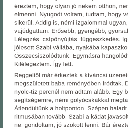
éreztem, hogy olyan jó nekem otthon, n
elmenni. Nyugodt voltam, tudtam, hogy v
sikerül. Addig is, némi izgalommal ugyan
vajúdgattam. Erősebb, gyengébb, gyorsa
Lélegzés, csípőnyújtás, függeszkedés. Ige
jólesett Szabi vállába, nyakába kapaszkodn
Összecsiszolódtunk. Egymásra hangolódt
Kilélegeztem. Így lett.
Reggeltől már érkeztek a kíváncsi üzene
megszületett baba reményében íródtak. 
nyolc-tíz percnél nem adtam alább. Egy b
segítségemre, némi golyócskákkal megt
Átlendültünk a holtponton. Szépen halad
ritmusában tovább. Szabi a kádat javasolt
ne, gondoltam, jó szokott lenni. Bár érez