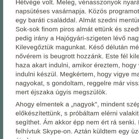
Hétvége volt. Meleg, vénasszonyok nyar
napsütéses vasárnapja. Közös programot
egy baráti családdal. Almát szedni ment
Sok-sok finom piros almát ettünk és szed
pedig irány a Hajógyári-szigeten lévő nagy
Kilevegőztük magunkat. Késő délután még
nővérem is beugrott hozzánk. Este fél kil
haza akart indulni, amikor éreztem, hogy 
indulni készül. Megkértem, hogy vigye m
nagyokat, s gondoltam, reggelre már viss
mert éjszaka úgyis megszülök.
Ahogy elmentek a „nagyok”, mindent szé
előkészítettünk, s próbáltam elérni valakit
segíthet. Ám akkor épp nem ért rá senki. 
felhívtuk Skype-on. Aztán küldtem egy üz