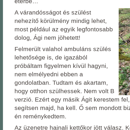
éterbe…
A várandósságot és szülést
nehezítő körülmény mindig lehet,
most például az egyik legfontosabb
dolog, Ági nem jöhetett!
Felmerült valahol ambuláns szülés
lehetősége is, de igazából
próbáltam figyelmen kívül hagyni,
nem elmélyedni ebben a
gondolatban. Tudtam és akartam,
hogy otthon szülhessek. Nem volt B
verzió. Ezért egy másik Ágit kerestem fel
segítsen majd, ha kell. Ő sem mondott biz
én reménykedtem.
Az üzenetre hajnali kettőkor jött válasz. 