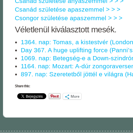
Csanád születése anyaszemmel > > >
Csanád születése apaszemmel > > >
Csongor születése apaszemmel > > >
Véletlenül kiválasztott mesék.
1364. nap: Tomas, a kistestvér (Londo
Day 367. A huge uplifting force (Panni’s 
1069. nap: Betegség-e a Down-szindr
1164. nap: Mozart: A-dúr zongoraverse
897. nap: Szeretetből jöttél e világra (
Share this:
More