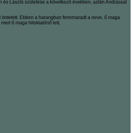
in és László születése a következő években, aztán Andrással
 öntetett. Ebben a harangban fennmaradt a neve, ő maga
mert ő maga hitoktatónő lett.