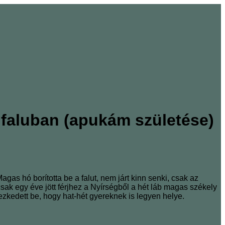
 faluban (apukám születése)
gas hó borította be a falut, nem járt kinn senki, csak az
csak egy éve jött férjhez a Nyírségből a hét láb magas székely
ezkedett be, hogy hat-hét gyereknek is legyen helye.