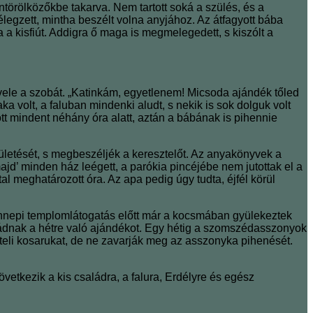
törölközőkbe takarva. Nem tartott soká a szülés, és a
élegzett, mintha beszélt volna anyjához. Az átfagyott bába
 a kisfiút. Addigra ő maga is megmelegedett, s kiszólt a
 vele a szobát. „Katinkám, egyetlenem! Micsoda ajándék tőled
a volt, a faluban mindenki aludt, s nekik is sok dolguk volt
tt mindent néhány óra alatt, aztán a bábának is pihennie
ületését, s megbeszéljék a keresztelőt. Az anyakönyvek a
ajd’ minden ház leégett, a parókia pincéjébe nem jutottak el a
al meghatározott óra. Az apa pedig úgy tudta, éjfél körül
az ünnepi templomlátogatás előtt már a kocsmában gyülekeztek
ádnak a hétre való ajándékot. Egy hétig a szomszédasszonyok
k teli kosarukat, de ne zavarják meg az asszonyka pihenését.
vetkezik a kis családra, a falura, Erdélyre és egész