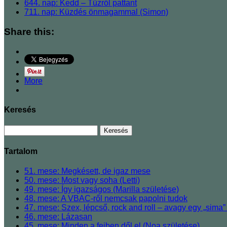
644. nap: Kedd ‒ Tűzről pattant
711. nap: Küzdés önmagammal (Simon)
Share this:
More
Keresés
Tartalom
51. mese: Megkésett, de igaz mese
50. mese: Most vagy soha (Letti)
49. mese: Így igazságos (Marilla születése)
48. mese: A VBAC-ről nemcsak papolni tudok
47. mese: Szex, lépcső, rock and roll ‒ avagy egy „sima” 
46. mese: Lázasan
45. mese: Minden a fejben dől el (Noa születése)