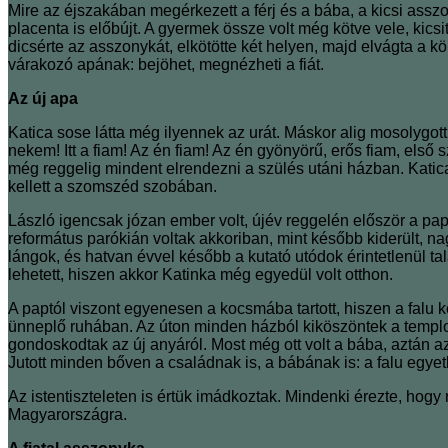
Mire az éjszakában megérkezett a férj és a bába, a kicsi assz
placenta is előbújt. A gyermek össze volt még kötve vele, kics
dicsérte az asszonykát, elkötötte két helyen, majd elvágta a k
várakozó apának: bejöhet, megnézheti a fiát.
Az új apa
Katica sose látta még ilyennek az urát. Máskor alig mosolygot
nekem! Itt a fiam! Az én fiam! Az én gyönyörű, erős fiam, első 
még reggelig mindent elrendezni a szülés utáni házban. Katica
kellett a szomszéd szobában.
László igencsak józan ember volt, újév reggelén először a pa
református parókián voltak akkoriban, mint később kiderült, na
lángok, és hatvan évvel később a kutató utódok érintetlenül ta
lehetett, hiszen akkor Katinka még egyedül volt otthon.
A paptól viszont egyenesen a kocsmába tartott, hiszen a falu k
ünneplő ruhában. Az úton minden házból kiköszöntek a templo
gondoskodtak az új anyáról. Most még ott volt a bába, aztán az
Jutott minden bőven a családnak is, a bábának is: a falu egy
Az istentiszteleten is értük imádkoztak. Mindenki érezte, hogy
Magyarországra.