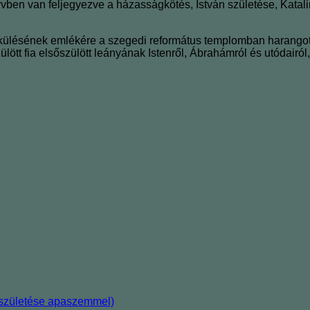
yvben van feljegyezve a házasságkötés, István születése, Katal
ekülésének emlékére a szegedi református templomban harangot
tt fia elsőszülött leányának Istenről, Ábrahámról és utódairól, 
a születése apaszemmel)