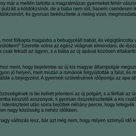
ony már a mellén tartotta a magzatmázas gyermeket fehér vászon
it pulzált a köldökzsinór, de a baba nem sírt, hanem csendesen l
öldökzsinórt, és gyorsan bekészítette a meleg vizet, megmosdatta
t, most fölkapta magasba a bebugyolált babát, és végigtáncolta
szülöttem!” Szerette volna az egész világnak elmondani, de éjszak
 csak feküdt az ágyon, s a bába az új apával közösen eltakaríto
phoz ment, hogy bejelentse az új kis magyar állampolgár megsz
gyon jó helyen, mert miután a románok felgyújtották a falut, és m
lálták a bejegyzést. A gyermek születésének időpontja az apa ált
özösségének is be kellett jelenteni az új polgárt, s a férfiak 
mba készülő asszonyok, s gyorsan összekészítették a kis csal
 istentisztelet után sorra bejöttek néhány percre, hogy letegyé
etlen nagy közösség a nehéz időkben.
 nagy változás lesz, bár azt még nem, hogy milyen szörnyű idő kö