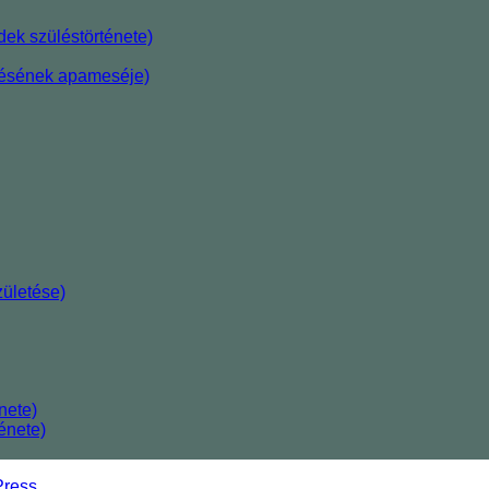
ek szüléstörténete)
etésének apameséje)
ületése)
nete)
énete)
ress