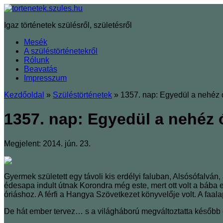
Igaz történetek szülésről, születésről
Mesék
A szüléstörténetekről
Rólunk
Beavatás
Impresszum
Kezdőoldal
»
Szüléstörténetek
»
1357. nap: Egyedül a nehéz ó
1357. nap: Egyedül a nehéz 
Megjelent: 2014. jún. 23.
Gyermek született egy távoli kis erdélyi faluban, Alsósófalván
édesapa indult útnak Korondra még este, mert ott volt a bába eg
óriáshoz. A férfi a Hangya Szövetkezet könyvelője volt. A faal
De hát ember tervez… s a világháború megváltoztatta később e