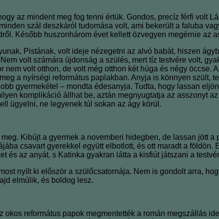
hogy az mindent meg fog tenni értük. Gondos, precíz férfi volt Lá
l, minden szál deszkáról tudomása volt, ami bekerült a faluba v
ldről. Később huszonhárom évet kellett özvegyen megérnie az 
unak, Pistának, volt ideje nézegetni az alvó babát, hiszen ágyba
 Nem volt számára újdonság a szülés, mert tíz testvére volt, gya
r nem volt otthon, de volt még otthon két húga és négy öccse. A 
 meg a nyírségi református paplakban. Anyja is könnyen szült, te
gjobb gyermekétel – mondta édesanyja. Tudta, hogy lassan eljön 
yen komplikáció állhat be, aztán megnyugtatja az asszonyt az ut
l ügyelni, ne legyenek túl sokan az ágy körül.
 meg. Kibújt a gyermek a novemberi hidegben, de lassan jött a p
ába csavart gyerekkel együtt elbotlott, és ott maradt a földön. 
t és az anyát, s Katinka gyakran látta a kisfiút játszani a testvé
 most nyílt ki először a szülőcsatornája. Nem is gondolt arra, ho
ajd elmúlik, és boldog lesz.
Az okos református papok megmentették a román megszállás idejé