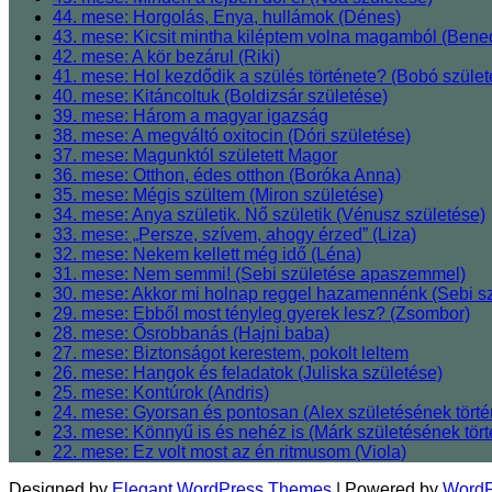
44. mese: Horgolás, Enya, hullámok (Dénes)
43. mese: Kicsit mintha kiléptem volna magamból (Bened
42. mese: A kör bezárul (Riki)
41. mese: Hol kezdődik a szülés története? (Bobó szül
40. mese: Kitáncoltuk (Boldizsár születése)
39. mese: Három a magyar igazság
38. mese: A megváltó oxitocin (Dóri születése)
37. mese: Magunktól született Magor
36. mese: Otthon, édes otthon (Boróka Anna)
35. mese: Mégis szültem (Miron születése)
34. mese: Anya születik. Nő születik (Vénusz születése)
33. mese: „Persze, szívem, ahogy érzed” (Liza)
32. mese: Nekem kellett még idő (Léna)
31. mese: Nem semmi! (Sebi születése apaszemmel)
30. mese: Akkor mi holnap reggel hazamennénk (Sebi sz
29. mese: Ebből most tényleg gyerek lesz? (Zsombor)
28. mese: Ősrobbanás (Hajni baba)
27. mese: Biztonságot kerestem, pokolt leltem
26. mese: Hangok és feladatok (Juliska születése)
25. mese: Kontúrok (Andris)
24. mese: Gyorsan és pontosan (Alex születésének törté
23. mese: Könnyű is és nehéz is (Márk születésének tört
22. mese: Ez volt most az én ritmusom (Viola)
Designed by
Elegant WordPress Themes
| Powered by
WordP