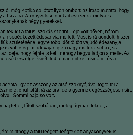
szló, még Katika se látott ilyen embert: az írása mutatta, hogy
agy a házába. A könyvelési munkáit évtizedek múlva is
asszonykának négy gyerekkel.
n feküdt a falusi szokás szerint. Teje volt bőven, három
kran segédkezett édesanyja mellett. Most is rá gondolt, hiszen
fiúk születésénél egyre több időt töltött vajúdó édesanyja
je is volt elég, mindnyájan igen nagy mellűek voltak, s a
az ideje, hogy fejnie is kell, nehogy begyulladjon a melle. Az
olsó beszélgetésnél: tudja már, mit kell csinálni, és a
lacenta. Így az asszony az alsó szoknyájával fogta fel a
Eszméletlenül talált rá az ura, de a gyermek egészségesen sírt.
reivel. Semmi baja se volt.
gy baj lehet, fűtött szobában, meleg ágyban feküdt, a
n: minthogy a falu leégett, leégtek az anyakönyvek is –