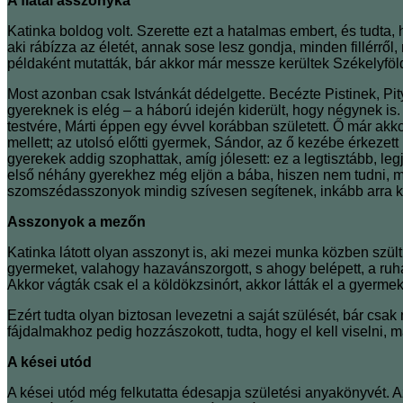
A fiatal asszonyka
Katinka boldog volt. Szerette ezt a hatalmas embert, és tudta, 
aki rábízza az életét, annak sose lesz gondja, minden fillérrő
példaként mutatták, bár akkor már messze kerültek Székelyfö
Most azonban csak Istvánkát dédelgette. Becézte Pistinek, Pity
gyereknek is elég – a háború idején kiderült, hogy négynek is.
testvére, Márti éppen egy évvel korábban született. Ő már akko
mellett; az utolsó előtti gyermek, Sándor, az ő kezébe érkezett
gyerekek addig szophattak, amíg jólesett: ez a legtisztább, le
első néhány gyerekhez még eljön a bába, hiszen nem tudni, mil
szomszédasszonyok mindig szívesen segítenek, inkább arra kel
Asszonyok a mezőn
Katinka látott olyan asszonyt is, aki mezei munka közben szült
gyermeket, valahogy hazavánszorgott, s ahogy belépett, a ruháj
Akkor vágták csak el a köldökzsinórt, akkor látták el a gyermeke
Ezért tudta olyan biztosan levezetni a saját szülését, bár csak
fájdalmakhoz pedig hozzászokott, tudta, hogy el kell viselni, m
A kései utód
A kései utód még felkutatta édesapja születési anyakönyvét. 