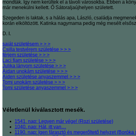
mondták. Így nem kerültek el a távoli városokba. Ebben a kön
már menekülni kellett. Ő Sátoraljaújhelyen született.
Szegeden is laktak, s a hálás apa, László, családja megmen
korán elköltözött. Katinka nagymama pedig még mesélt elsőszülö
D. I.
saját születésem > > >
Csilla testvérem születése > > >
férjem születése > > >
Laci fiam születése > > >
Julika lányom születése > > >
Aidan unokám születése > > >
Aiden születése anyaszemmel > > >
Tomi unokám születése > > >
Tomi születése anyaszemmel > > >
Véletlenül kiválasztott mesék.
1541. nap: Legyen már vége! (Rozi születése)
1040. nap: Hát, itt van…
1190. nap: Igen fárasztó és megerőltető helyzet (Borók