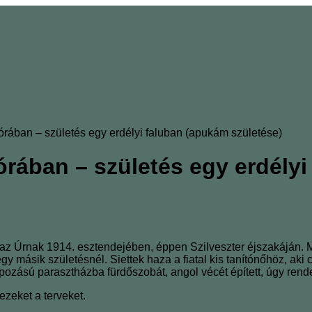
rában – születés egy erdélyi faluban (apukám születése)
órában – születés egy erdélyi
, az Úrnak 1914. esztendejében, éppen Szilveszter éjszakáján. Ma
y másik születésnél. Siettek haza a fiatal kis tanítónőhöz, aki 
apozású parasztházba fürdőszobát, angol vécét épített, úgy rend
zeket a terveket.