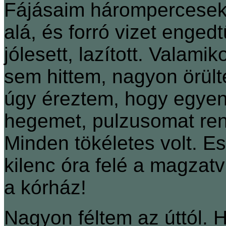
Fájásaim hárompercesek 
alá, és forró vizet enge
jólesett, lazított. Valamik
sem hittem, nagyon örülte
úgy éreztem, hogy egye
hegemet, pulzusomat ren
Minden tökéletes volt. E
kilenc óra felé a magzatv
a kórház!
Nagyon féltem az úttól. 