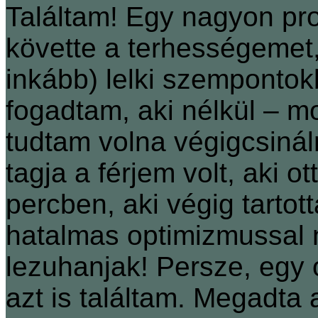
Találtam! Egy nagyon prof
követte a terhességemet,
inkább) lelki szempontokbó
fogadtam, aki nélkül – m
tudtam volna végigcsinál
tagja a férjem volt, aki o
percben, aki végig tartot
hatalmas optimizmussal
lezuhanjak! Persze, egy o
azt is találtam. Megadta