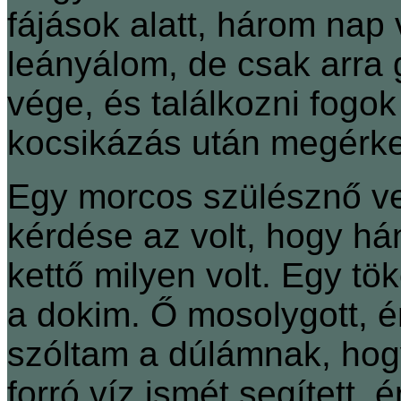
fájások alatt, három nap
leányálom, de csak arra 
vége, és találkozni fogo
kocsikázás után megérke
Egy morcos szülésznő vez
kérdése az volt, hogy há
kettő milyen volt. Egy t
a dokim. Ő mosolygott, 
szóltam a dúlámnak, hog
forró víz ismét segített,