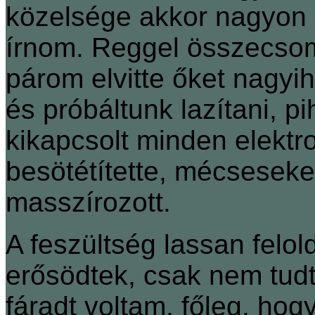
közelsége akkor nagyon ke
írnom. Reggel összecsom
párom elvitte őket nagyi
és próbáltunk lazítani, p
kikapcsolt minden elektro
besötétítette, mécseseket
masszírozott.
A feszültség lassan felol
erősödtek, csak nem tud
fáradt voltam, főleg, ho