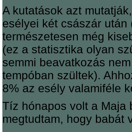
A kutatások azt mutatják
esélyei két császár után
természetesen még kise
(ez a statisztika olyan s
semmi beavatkozás nem tö
tempóban szültek). Ahho
8% az esély valamiféle k
Tíz hónapos volt a Maja 
megtudtam, hogy babát v