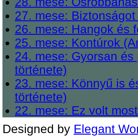
28. mese: Ősrobbanás 
27. mese: Biztonságot 
26. mese: Hangok és fe
25. mese: Kontúrok (A
24. mese: Gyorsan és 
története)
23. mese: Könnyű is é
története)
22. mese: Ez volt most
Designed by
Elegant Wo