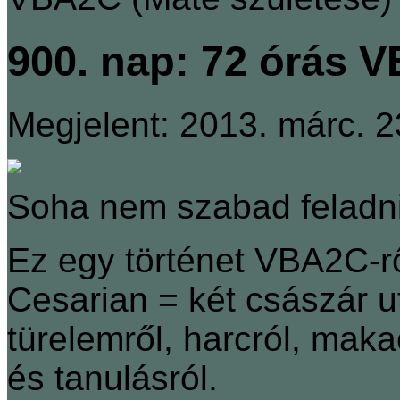
900. nap: 72 órás 
Megjelent: 2013. márc. 2
Soha nem szabad feladni
Ez egy történet VBA2C-ről
Cesarian = két császár u
türelemről, harcról, makac
és tanulásról.