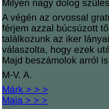
Milyen nagy dolog szülés 
A végén az orvossal gra
férjem azzal búcsúzott t
találkozunk az iker lánya
válaszolta, hogy ezek u
Majd beszámolok arról is
M-V. A.
Márk > > >
Maja > > >