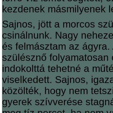
kezdenek másmilyenek l
Sajnos, jött a morcos sz
csinálnunk. Nagy nehez
és felmásztam az ágyra. 
szülésznő folyamatosan o
indokolttá tehetné a műt
viselkedett. Sajnos, igaz
közölték, hogy nem tets
gyerek szívverése stagná
meg tíz percet, ha nem vá