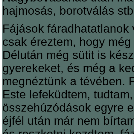
hajmosás, borotválás stb
Fájások fáradhatatlanok 
csak éreztem, hogy még 
Délután még sütit is kés
gyerekeket, és még a k
megnéztünk a tévében. Fá
Este lefeküdtem, tudtam,
összehúzódások egyre er
éjfél után már nem bírtam
és reszketni kezdtem, fá