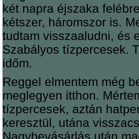
két napra éjszaka felébr
kétszer, háromszor is. M
tudtam visszaaludni, és 
Szabályos tízpercesek.
időm.
Reggel elmentem még be
meglegyen itthon. Mértem 
tízpercesek, aztán hatper
keresztül, utána visszac
Nagybevásárlás után ma