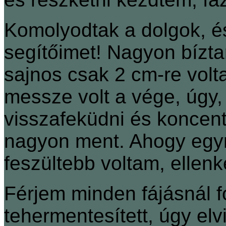
Komolyodtak a dolgok, és 
segítőimet! Nagyon bízta
sajnos csak 2 cm-re vol
messze volt a vége, úgy
visszafeküdni és koncentr
nagyon ment. Ahogy egyr
feszültebb voltam, elle
Férjem minden fájásnál fo
tehermentesített, úgy elvi