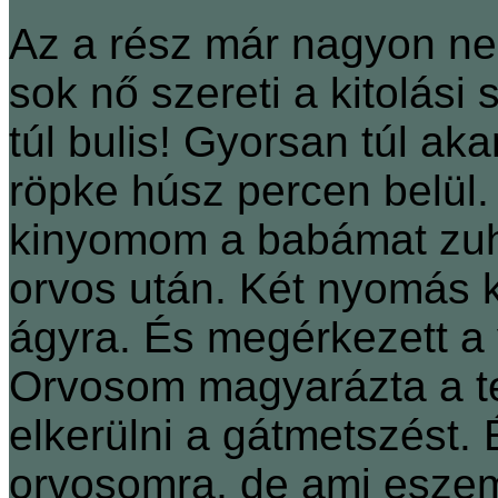
Az a rész már nagyon nem
sok nő szereti a kitolási
túl bulis! Gyorsan túl akar
röpke húsz percen belül.
kinyomom a babámat zuha
orvos után. Két nyomás 
ágyra. És megérkezett a
Orvosom magyarázta a tec
elkerülni a gátmetszést.
orvosomra, de ami eszemb