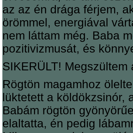
az az én drága férjem, a
örömmel, energiával vár
nem láttam még. Baba m
pozitivizmusát, és könny
SIKERÜLT! Megszültem a
Rögtön magamhoz ölelte
lüktetett a köldökzsinór,
Babám rögtön gyönyörűen
elaltatta, én pedig lába