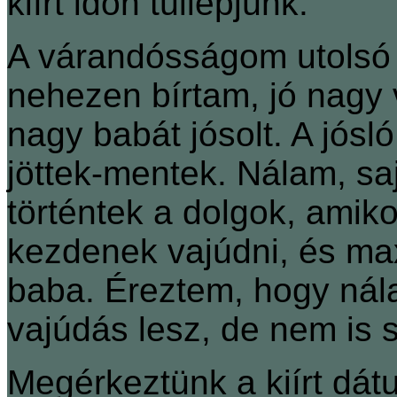
kiírt időn túllépjünk.
A várandósságom utolsó
nehezen bírtam, jó nagy v
nagy babát jósolt. A jós
jöttek-mentek. Nálam, sa
történtek a dolgok, amiko
kezdenek vajúdni, és ma
baba. Éreztem, hogy nála
vajúdás lesz, de nem is 
Megérkeztünk a kiírt dát