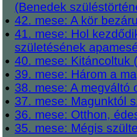
(Benedek szüléstörtén
42. mese: A kör bezárul
41. mese: Hol kezdődi
születésének apamesé
40. mese: Kitáncoltuk 
39. mese: Három a ma
38. mese: A megváltó o
37. mese: Magunktól s
36. mese: Otthon, éde
35. mese: Mégis szült