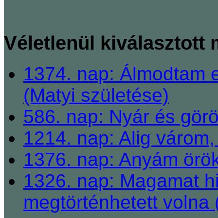
Véletlenül kiválasztott
1374. nap: Álmodtam e
(Matyi születése)
586. nap: Nyár és gö
1214. nap: Alig várom,
1376. nap: Anyám örö
1326. nap: Magamat hi
megtörténhetett volna 