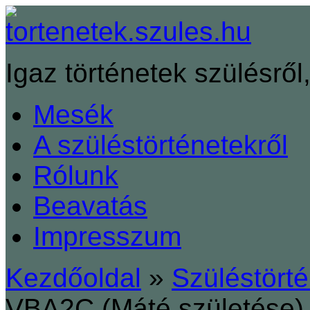
Igaz történetek szülésről,
Mesék
A szüléstörténetekről
Rólunk
Beavatás
Impresszum
Kezdőoldal
»
Szüléstört
VBA2C (Máté születése)