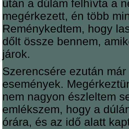
után a dúlám felhívta a 
megérkezett, én több min
Reménykedtem, hogy lass
dőlt össze bennem, amik
járok.
Szerencsére ezután már 
események. Megérkeztün
nem nagyon észleltem sem
emlékszem, hogy a dúlám
órára, és az idő alatt ka