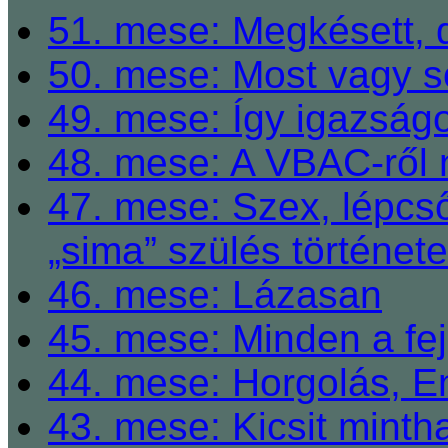
51. mese: Megkésett, 
50. mese: Most vagy so
49. mese: Így igazságo
48. mese: A VBAC-ről 
47. mese: Szex, lépcső
„sima” szülés története
46. mese: Lázasan
45. mese: Minden a fej
44. mese: Horgolás, E
43. mese: Kicsit mint