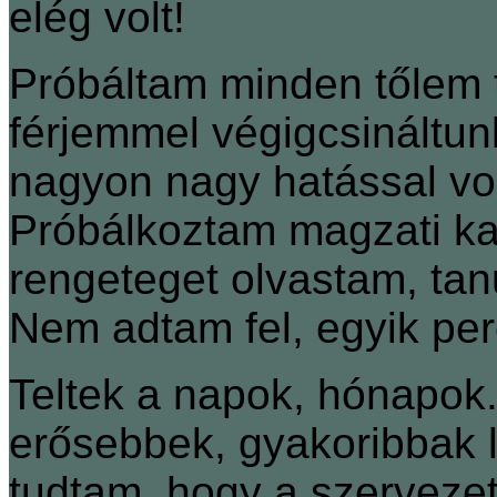
elég volt!
Próbáltam minden tőlem t
férjemmel végigcsináltun
nagyon nagy hatással volt
Próbálkoztam magzati kap
rengeteget olvastam, ta
Nem adtam fel, egyik pe
Teltek a napok, hónapok.
erősebbek, gyakoribbak le
tudtam, hogy a szerveze