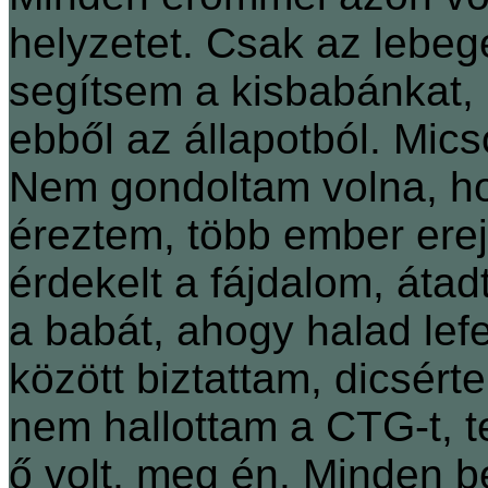
helyzetet. Csak az lebeg
segítsem a kisbabánkat,
ebből az állapotból. Micso
Nem gondoltam volna, ho
éreztem, több ember ere
érdekelt a fájdalom, át
a babát, ahogy halad le
között biztattam, dicsér
nem hallottam a CTG-t, t
ő volt, meg én. Minden b