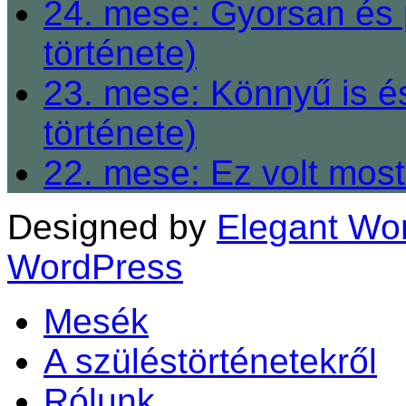
24. mese: Gyorsan és 
története)
23. mese: Könnyű is é
története)
22. mese: Ez volt most
Designed by
Elegant Wo
WordPress
Mesék
A szüléstörténetekről
Rólunk