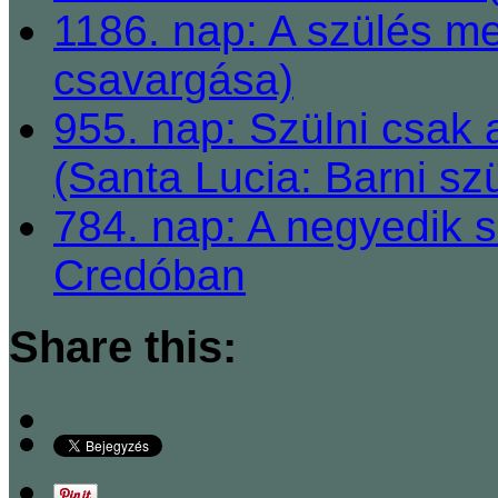
1186. nap: A szülés m
csavargása)
955. nap: Szülni csak a
(Santa Lucia: Barni sz
784. nap: A negyedik s
Credóban
Share this: