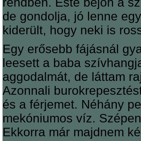
rendben. Este bejön a sz
de gondolja, jó lenne egy
kiderült, hogy neki is ro
Egy erősebb fájásnál gy
leesett a baba szívhangja
aggodalmát, de láttam ra
Azonnali burokrepesztést
és a férjemet. Néhány pe
mekóniumos víz. Szépen 
Ekkorra már majdnem két 