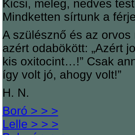
Kicsi, meleg, nedves tes
Mindketten sírtunk a fér
A szülésznő és az orvos
azért odabökött: „Azért jo
kis oxitocint…!” Csak a
így volt jó, ahogy volt!”
H. N.
Boró > > >
Lelle > > >