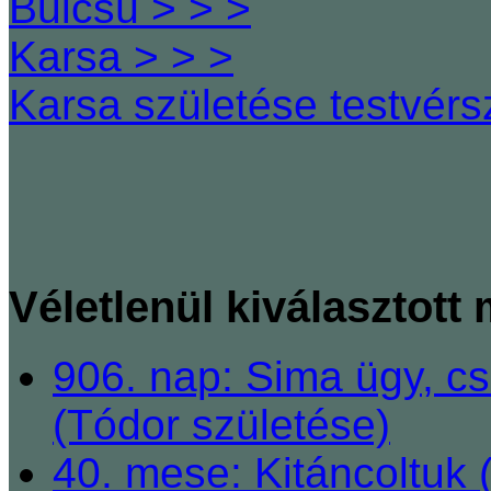
Bulcsú > > >
Karsa > > >
Karsa születése testvér
Véletlenül kiválasztott
906. nap: Sima ügy, cs
(Tódor születése)
40. mese: Kitáncoltuk 