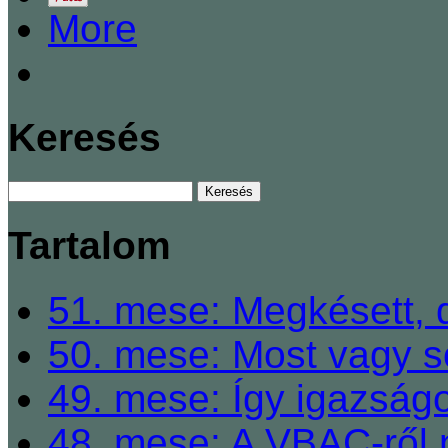
More
Keresés
Tartalom
51. mese: Megkésett, 
50. mese: Most vagy so
49. mese: Így igazságo
48. mese: A VBAC-ről 