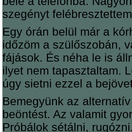
bele a telefonba. Nagy
szegényt felébresztettem.
Egy órán belül már a kór
időzöm a szülőszobán, v
fájások. És néha le is ál
ilyet nem tapasztaltam. L
úgy sietni ezzel a bejövet
Bemegyünk az alternatí
beöntést. Az valamit gyo
Próbálok sétálni, rugózn