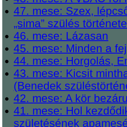
47. mese: Szex, lépcső
„sima” szülés története
46. mese: Lázasan
45. mese: Minden a fej
44. mese: Horgolás, E
43. mese: Kicsit mint
(Benedek szüléstörtén
42. mese: A kör bezárul
41. mese: Hol kezdődi
születésének apamesé