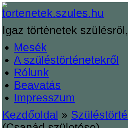
Igaz történetek szülésről,
Mesék
A szüléstörténetekről
Rólunk
Beavatás
Impresszum
Kezdőoldal
»
Szüléstört
(Csanád születése)