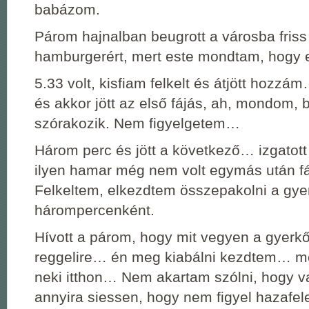
babázom.
Párom hajnalban beugrott a városba friss
hamburgerért, mert este mondtam, hogy
5.33 volt, kisfiam felkelt és átjött hozzá
és akkor jött az első fájás, ah, mondom, b
szórakozik. Nem figyelgetem…
Három perc és jött a következő… izgatott
ilyen hamar még nem volt egymás után 
Felkeltem, elkezdtem összepakolni a gyer
hárompercenként.
Hívott a párom, hogy mit vegyen a gyerk
reggelire… én meg kiabálni kezdtem… m
neki itthon… Nem akartam szólni, hogy 
annyira siessen, hogy nem figyel hazafe