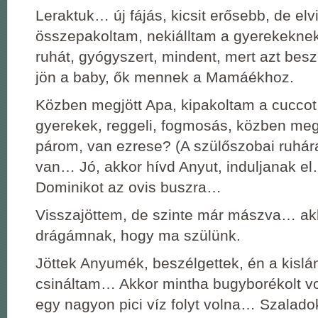
Leraktuk… új fájás, kicsit erősebb, de elv
összepakoltam, nekiálltam a gyerekekne
ruhát, gyógyszert, mindent, mert azt bes
jön a baby, ők mennek a Mamáékhoz.
Közben megjött Apa, kipakoltam a cuccot
gyerekek, reggeli, fogmosás, közben me
párom, van ezrese? (A szülőszobai ruhár
van… Jó, akkor hívd Anyut, induljanak e
Dominikot az ovis buszra…
Visszajöttem, de szinte már mászva… akk
drágámnak, hogy ma szülünk.
Jöttek Anyumék, beszélgettek, én a kislá
csináltam… Akkor mintha bugyborékolt v
egy nagyon pici víz folyt volna… Szalad