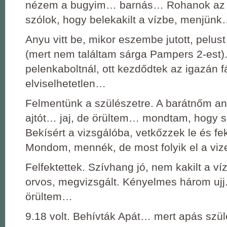
nézem a bugyim… barnás… Rohanok az 
szólok, hogy belekakilt a vízbe, menjün
Anyu vitt be, mikor eszembe jutott, pelus
(mert nem találtam sárga Pampers 2-est)
pelenkaboltnál, ott kezdődtek az igazán 
elviselhetetlen…
Felmentünk a szülészetre. A barátnőm any
ajtót… jaj, de örültem… mondtam, hogy s
Bekísért a vizsgálóba, vetkőzzek le és fe
Mondom, mennék, de most folyik el a viz
Felfektettek. Szívhang jó, nem kakilt a víz
orvos, megvizsgált. Kényelmes három ujj.
örültem…
9.18 volt. Behívták Apát… mert apás szü