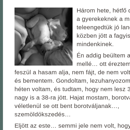
Három hete, hétfő 
a gyerekeknek a m
teleengedtük jó la
közben jött a fagy
mindenkinek.
Én addig beültem 
mellé… ott érezte
feszül a hasam alja, nem fájt, de nem volt
és bementem. Gondoltam, lezuhanyozom,
héten voltam, és tudtam, hogy nem lesz 3
nagy is a 38-ra jött. Hajat mostam, boro
véletlenül se ott bent borotváljanak…,
szemöldökszedés…
Eljött az este… semmi jele nem volt, ho