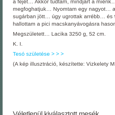
a fejét… Akkor tudtam, mindjárt a miénk
megfoghatjuk… Nyomtam egy nagyot… a
sugárban jött… úgy ugrottak arrébb… és 
hallottam a pici macskanyávogásra hason
Megszületett… Lacika 3250 g, 52 cm.
K. I.
Tesó születése > > >
(A kép illusztráció, készítette: Vizkelety M
Véletlenül kiválasztott mesék.