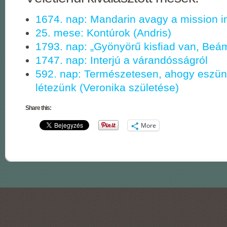
1674. nap: Mandarin avagy a mission i
25. mese: Kontúrok (Andris)
1793. nap: „Gyönyörű kisfiad van, Beá
1747. nap: Interjú a várandósságról
592. nap: Természetesen, ahogy eszün
létezünk (Veronika születése)
Share this:
More