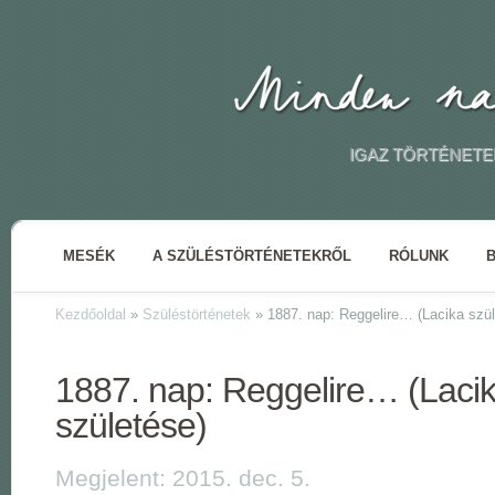
IGAZ TÖRTÉNETE
MESÉK
A SZÜLÉSTÖRTÉNETEKRŐL
RÓLUNK
Kezdőoldal
»
Szüléstörténetek
»
1887. nap: Reggelire… (Lacika szül
1887. nap: Reggelire… (Laci
születése)
Megjelent: 2015. dec. 5.