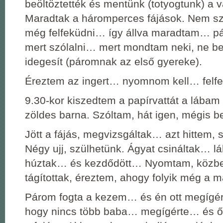
beöltöztették és mentünk (totyogtunk) a 
Maradtak a háromperces fájások. Nem sz
még felfeküdni… így állva maradtam… p
mert szólalni… mert mondtam neki, ne be
idegesít (páromnak az első gyereke).
Éreztem az ingert… nyomnom kell… fel
9.30-kor kiszedtem a papírvattát a lábam
zöldes barna. Szóltam, hát igen, mégis be
Jött a fájás, megvizsgáltak… azt hittem,
Négy ujj, szülhetünk. Ágyat csináltak… l
húztak… és kezdődött… Nyomtam, közb
tágítottak, éreztem, ahogy folyik még a
Párom fogta a kezem… és én ott megígér
hogy nincs több baba… megígérte… és ő s