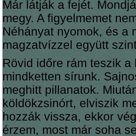
Már látják a fejét. Mon
megy. A figyelmemet ne
Néhányat nyomok, és a 
magzatvízzel együtt szint
Rövid időre rám teszik a
mindketten sírunk. Sajno
meghitt pillanatok. Miutá
köldökzsinórt, elviszik me
hozzák vissza, ekkor vé
érzem, most már soha sen