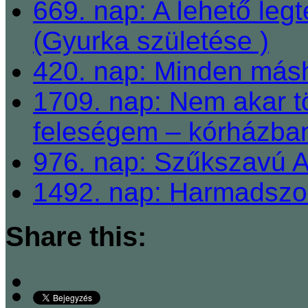
669. nap: A lehető le
(Gyurka születése )
420. nap: Minden másh
1709. nap: Nem akar t
feleségem – kórházban
976. nap: Szűkszavú Ap
1492. nap: Harmadszor
Share this: