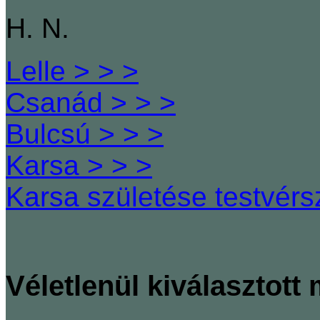
H. N.
Lelle > > >
Csanád > > >
Bulcsú > > >
Karsa > > >
Karsa születése testvér
Véletlenül kiválasztott