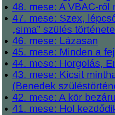
48. mese: A VBAC-ről 
47. mese: Szex, lépcső
„sima” szülés története
46. mese: Lázasan
45. mese: Minden a fej
44. mese: Horgolás, E
43. mese: Kicsit mint
(Benedek szüléstörtén
42. mese: A kör bezárul
41. mese: Hol kezdődi