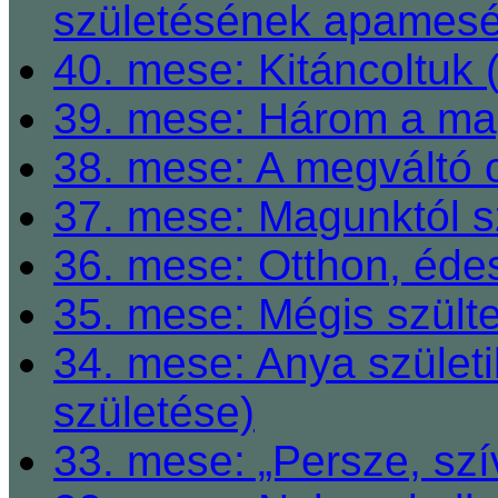
születésének apamesé
40. mese: Kitáncoltuk 
39. mese: Három a ma
38. mese: A megváltó o
37. mese: Magunktól s
36. mese: Otthon, éde
35. mese: Mégis szült
34. mese: Anya születi
születése)
33. mese: „Persze, szí