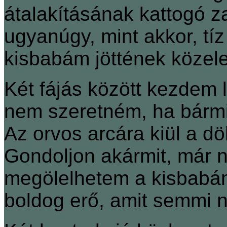
átalakításának kattogó za
ugyanúgy, mint akkor, tíz
kisbabám jöttének közele
Két fájás között kezdem 
nem szeretném, ha bármi
Az orvos arcára kiül a döb
Gondoljon akármit, már n
megölelhetem a kisbabám
boldog erő, amit semmi n