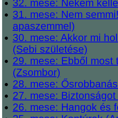
32. mese: Nekem kelle
31. mese: Nem semmi! 
apaszemmel)
30. mese: Akkor mi h
(Sebi születése)
29. mese: Ebből most 
(Zsombor)
28. mese: Ősrobbanás 
27. mese: Biztonságot 
26. mese: Hangok és fe