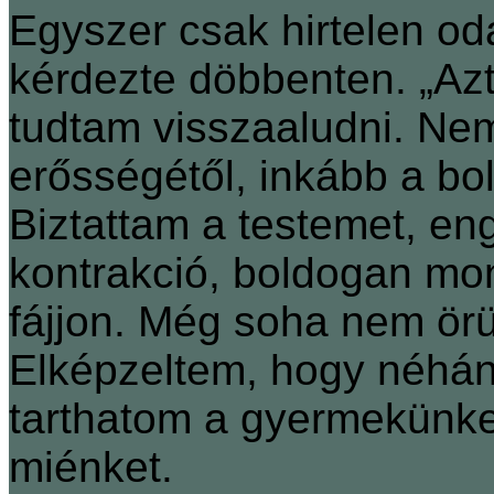
Egyszer csak hirtelen oda
kérdezte döbbenten. „A
tudtam visszaaludni. Ne
erősségétől, inkább a bo
Biztattam a testemet, eng
kontrakció, boldogan mo
fájjon. Még soha nem örü
Elképzeltem, hogy néhá
tarthatom a gyermekünk
miénket.