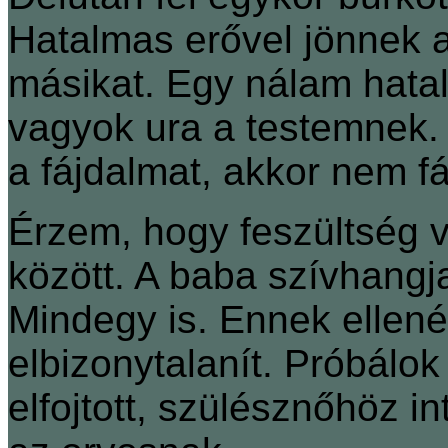
Hatalmas erővel jönnek a 
másikat. Egy nálam hata
vagyok ura a testemnek
a fájdalmat, akkor nem fá
Érzem, hogy feszültség 
között. A baba szívhangja
Mindegy is. Ennek ellenér
elbizonytalanít. Próbálok
elfojtott, szülésznőhöz i