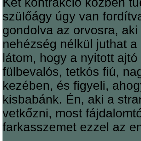
Két kontrakció közben tud
szülőágy úgy van fordítv
gondolva az orvosra, ak
nehézség nélkül juthat a
látom, hogy a nyitott ajtó
fülbevalós, tetkós fiú, 
kezében, és figyeli, ahog
kisbabánk. Én, aki a str
vetkőzni, most fájdalomt
farkasszemet ezzel az 