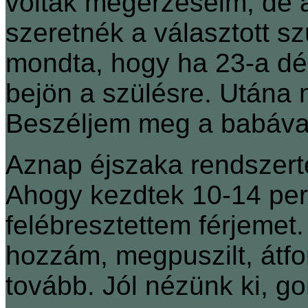
voltak megérzéseim, de 
szeretnék a választott sz
mondta, hogy ha 23-a dél
bejön a szülésre. Utána 
Beszéljem meg a babáva
Aznap éjszaka rendszert
Ahogy kezdtek 10-14 per
felébresztettem férjemet
hozzám, megpuszilt, átfor
tovább. Jól nézünk ki, g