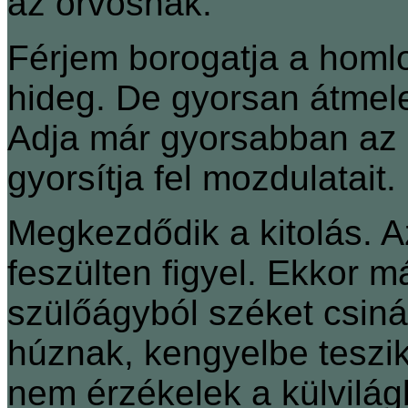
az orvosnak.
Férjem borogatja a homl
hideg. De gyorsan átmele
Adja már gyorsabban az 
gyorsítja fel mozdulatait.
Megkezdődik a kitolás. A
feszülten figyel. Ekkor 
szülőágyból széket csiná
húznak, kengyelbe teszi
nem érzékelek a külvilág