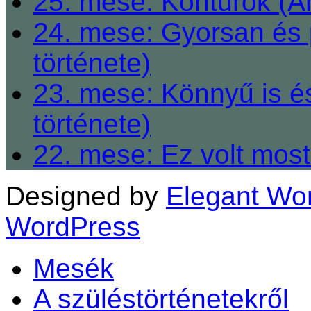
25. mese: Kontúrok (A
24. mese: Gyorsan és 
története)
23. mese: Könnyű is é
története)
22. mese: Ez volt most
Designed by
Elegant Wo
WordPress
Mesék
A szüléstörténetekről