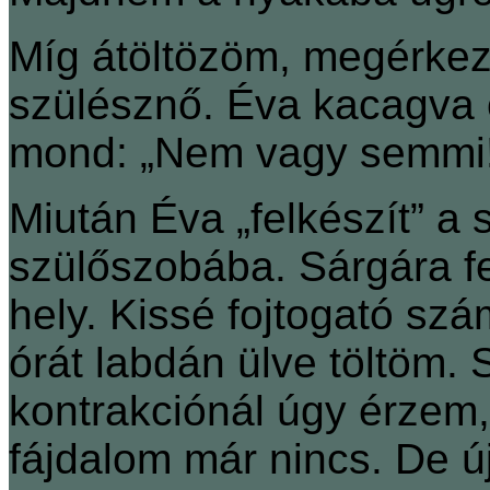
Míg átöltözöm, megérkezi
szülésznő. Éva kacagva ö
mond: „Nem vagy semmi! E
Miután Éva „felkészít” a
szülőszobába. Sárgára fes
hely. Kissé fojtogató s
órát labdán ülve töltöm. 
kontrakciónál úgy érzem
fájdalom már nincs. De új