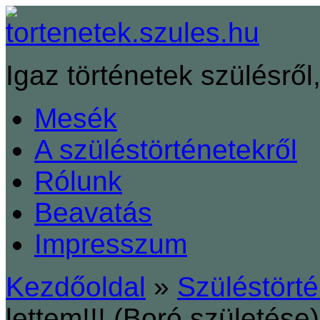
Igaz történetek szülésről,
Mesék
A szüléstörténetekről
Rólunk
Beavatás
Impresszum
Kezdőoldal
»
Szüléstört
lettem!!! (Boró születése)