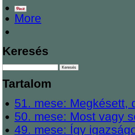
More
Keresés
Tartalom
51. mese: Megkésett, 
50. mese: Most vagy so
49. mese: Így igazságo