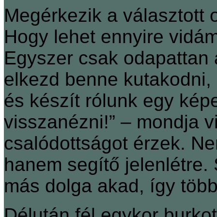
Megérkezik a választott 
Hogy lehet ennyire vidám
Egyszer csak odapattan 
elkezd benne kutakodni, 
és készít rólunk egy képe
visszanézni!” – mondja 
csalódottságot érzek. N
hanem segítő jelenlétre
más dolga akad, így töb
Délután fél egykor burkot