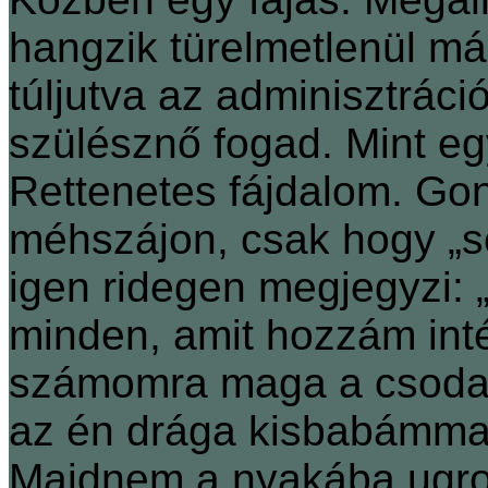
hangzik türelmetlenül má
túljutva az adminisztrác
szülésznő fogad. Mint eg
Rettenetes fájdalom. Gond
méhszájon, csak hogy „se
igen ridegen megjegyzi: „
minden, amit hozzám inté
számomra maga a csoda.
az én drága kisbabámmal
Majdnem a nyakába ugr