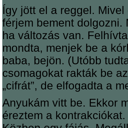
Így jött el a reggel. Mive
férjem bement dolgozni.
ha változás van. Felhívt
mondta, menjek be a kórh
baba, bejön. (Utóbb tud
csomagokat rakták be az
„cifrát”, de elfogadta a 
Anyukám vitt be. Ekkor 
éreztem a kontrakciókat.
Közben egy fájás. Megáll