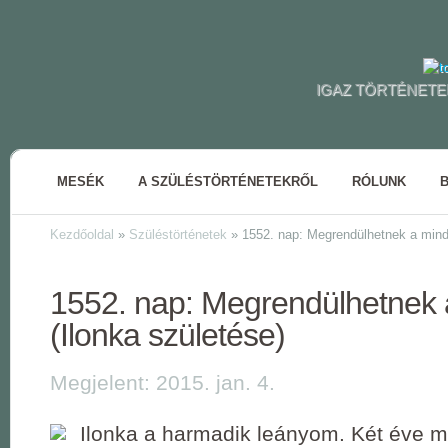
IGAZ TÖRTÉNETE
MESÉK
A SZÜLÉSTÖRTÉNETEKRŐL
RÓLUNK
Kezdőoldal
»
Szüléstörténetek
»
1552. nap: Megrendülhetnek a mind
1552. nap: Megrendülhetnek
(Ilonka születése)
Megjelent: 2015. jan. 4.
Ilonka a harmadik leányom. Két éve m