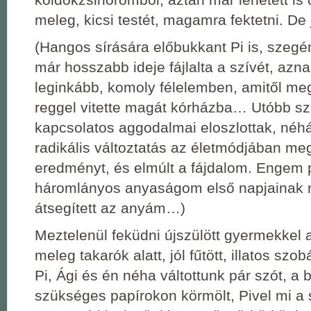
meleg, kicsi testét, magamra fektetni. De 
(Hangos sírására előbukkant Pi is, szeg
már hosszabb ideje fájlalta a szívét, aznap
leginkább, komoly félelemben, amitől me
reggel vitette magát kórházba… Utóbb sz
kapcsolatos aggodalmai eloszlottak, néhá
radikális változtatás az életmódjában me
eredményt, és elmúlt a fájdalom. Engem 
háromlányos anyaságom első napjainak 
átsegített az anyám…)
Meztelenül feküdni újszülött gyermekkel
meleg takarók alatt, jól fűtött, illatos szo
Pi, Ági és én néha váltottunk pár szót, a
szükséges papírokon körmölt, Pivel mi a