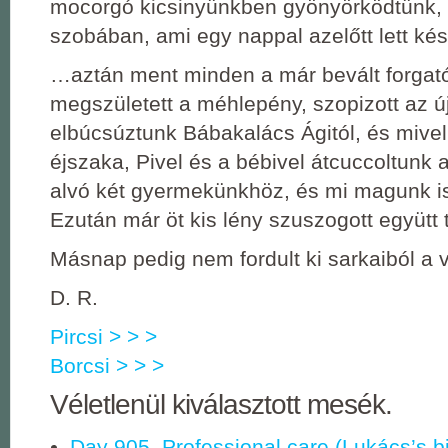
mocorgó kicsinyünkben gyönyörködtünk,
szobában, ami egy nappal azelőtt lett k
…aztán ment minden a már bevált forgató
megszületett a méhlepény, szopizott az új
elbúcsúztunk Bábakalács Ágitól, és mivel
éjszaka, Pivel és a bébivel átcuccoltunk
alvó két gyermekünkhöz, és mi magunk is 
Ezután már öt kis lény szuszogott együtt 
Másnap pedig nem fordult ki sarkaiból a 
D. R.
Pircsi > > >
Borcsi > > >
Véletlenül kiválasztott mesék.
Day 905. Professional care (Lukács’s bi