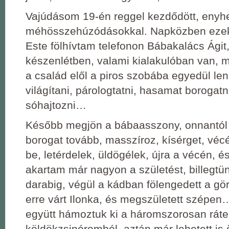
Vajúdásom 19-én reggel kezdődött, enyhe
méhösszehúzódásokkal. Napközben ezek
Este fölhívtam telefonon Bábakalács Ágit
készenlétben, valami kialakulóban van, 
a család elől a piros szobába egyedül le
világítani, párologtatni, hasamat borogatn
sóhajtozni…
Később megjön a bábaasszony, onnantól
borogat tovább, masszíroz, kísérget, véc
be, letérdelek, üldögélek, újra a vécén, és
akartam már nagyon a születést, billegtün
darabig, végül a kádban fölengedett a gö
erre várt Ilonka, és megszületett szépe
együtt hámoztuk ki a háromszorosan ráte
köldökzsinóromból, aztán már lehetett is 