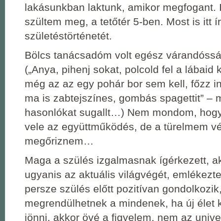
lakásunkban laktunk, amikor megfogant. Itt
szültem meg, a tetőtér 5-ben. Most is itt 
születéstörténetét.
Bölcs tanácsadóm volt egész várandóssá
(„Anya, pihenj sokat, polcold fel a lábaid
még az az egy pohár bor sem kell, főzz 
ma is zabtejszínes, gombás spagettit” –
hasonlókat sugallt…) Nem mondom, hogy
vele az együttműködés, de a türelmem vég
megőriznem…
Maga a szülés izgalmasnak ígérkezett, ak
ugyanis az aktuális világvégét, emlékez
persze szülés előtt pozitívan gondolkozik
megrendülhetnek a mindenek, ha új élet k
jönni, akkor övé a figyelem, nem az uni