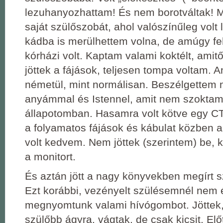
lezuhanyozhattam! És nem borotváltak! 
saját szülőszobát, ahol valószínűleg volt 
kádba is merülhettem volna, de amúgy fehé
kórházi volt. Kaptam valami koktélt, amitő
jöttek a fájások, teljesen tompa voltam. A
németül, mint normálisan. Beszélgette
anyámmal és Istennel, amit nem szoktam
állapotomban. Hasamra volt kötve egy C
a folyamatos fájások és kábulat közben
volt kedvem. Nem jöttek (szerintem) be, kí
a monitort.
És aztán jött a nagy könyvekben megírt s
Ezt korábbi, vezényelt szülésemnél nem 
megnyomtunk valami hívógombot. Jöttek, 
szülőbb ágyra, vágtak, de csak kicsit. Elő