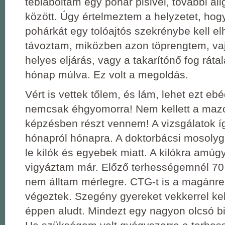
tébláboltam egy pohár pisivel, további alig
között. Úgy értelmeztem a helyzetet, hogy 
pohárkát egy tolóajtós szekrénybe kell e
távoztam, miközben azon töprengtem, vaj
helyes eljárás, vagy a takarítónő fog ráta
hónap múlva. Ez volt a megoldás.
Vért is vettek tőlem, és lám, lehet ezt ebé
nemcsak éhgyomorra! Nem kellett a maz
képzésben részt vennem! A vizsgálatok íg
hónapról hónapra. A doktorbácsi mosolyg
le kilók és egyebek miatt. A kilókra amúg
vigyáztam már. Előző terhességemnél 70
nem álltam mérlegre. CTG-t is a magánr
végeztek. Szegény gyereket vekkerrel kelt
éppen aludt. Mindezt egy nagyon olcsó bi