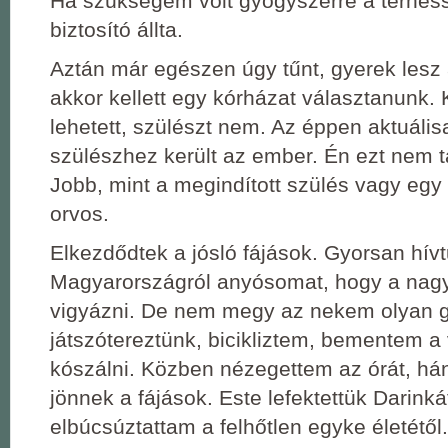
Ha szükségem volt gyógyszerre a terhessé
biztosító állta.
Aztán már egészen úgy tűnt, gyerek lesz 
akkor kellett egy kórházat választanunk.
lehetett, szülészt nem. Az éppen aktuáli
szülészhez került az ember. Én ezt nem 
Jobb, mint a megindított szülés vagy egy
orvos.
Elkezdődtek a jósló fájások. Gyorsan hív
Magyarországról anyósomat, hogy a nagy
vigyázni. De nem megy az nekem olyan 
játszótereztünk, bicikliztem, bementem a
kószálni. Közben nézegettem az órát, há
jönnek a fájások. Este lefektettük Darink
elbúcsúztattam a felhőtlen egyke életétől.