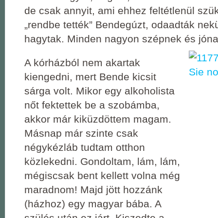
de csak annyit, ami ehhez feltétlenül szü
„rendbe tették” Bendegúzt, odaadták nek
hagytak. Minden nagyon szépnek és jónak
A kórházból nem akartak
kiengedni, mert Bende kicsit
sárga volt. Mikor egy alkoholista
nőt fektettek be a szobámba,
akkor már kiküzdöttem magam.
Másnap már szinte csak
négykézláb tudtam otthon
közlekedni. Gondoltam, lám, lám,
mégiscsak bent kellett volna még
maradnom! Majd jött hozzánk
(házhoz) egy magyar bába. A
szülés után ez járt. Kiszedte a