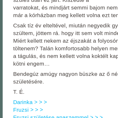
varratokat, és mindjárt semmi bajom nem 
már a kórházban meg kellett volna ezt ten
Csak tíz év elteltével, miután negyedik g
szültem, jöttem rá. hogy itt sem volt min
Miért kellett nekem az éjszakát a folyos
töltenem? Talán komfortosabb helyen me
a tágulás, és nem kellett volna koktélt 
kötni engem…
Bendegúz amúgy nagyon büszke az ő né
születésére.
T. É.
Darinka > > >
Fruzsi > > >
Fruzsi születése apaszemmel > > >