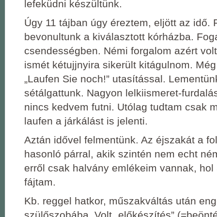
lefeküdni készültünk.
Úgy 11 tájban úgy éreztem, eljött az idő. 
bevonultunk a kiválasztott kórházba. Fog
csendességben. Némi forgalom azért volt
ismét kétujjnyira sikerült kitágulnom. Még
„Laufen Sie noch!” utasítással. Lementün
sétálgattunk. Nagyon lelkiismeret-furdalá
nincs kedvem futni. Utólag tudtam csak 
laufen a járkálást is jelenti.
Aztán idővel felmentünk. Az éjszakát a fol
hasonló párral, akik szintén nem echt né
erről csak halvány emlékeim vannak, hol 
fájtam.
Kb. reggel hatkor, műszakváltás után en
szülőszobába. Volt „előkészítés” (=beönt