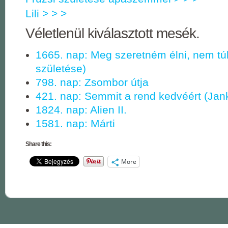
Lili > > >
Véletlenül kiválasztott mesék.
1665. nap: Meg szeretném élni, nem túl
születése)
798. nap: Zsombor útja
421. nap: Semmit a rend kedvéért (Jan
1824. nap: Alien II.
1581. nap: Márti
Share this:
More