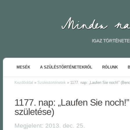
IGAZ TÖRTÉNETE
MESÉK
A SZÜLÉSTÖRTÉNETEKRŐL
RÓLUNK
Kezdőoldal
»
Szüléstörténetek
»
1177. nap: „Laufen Sie noch!” (Ben
1177. nap: „Laufen Sie noch!
születése)
Megjelent: 2013. dec. 25.