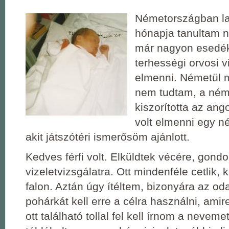
Németországban la
hónapja tanultam n
már nagyon esedék
terhességi orvosi v
elmenni. Németül 
nem tudtam, a ném
kiszorította az ango
volt elmenni egy n
akit játszótéri ismerősöm ajánlott.
Kedves férfi volt. Elküldtek vécére, gondo
vizeletvizsgálatra. Ott mindenféle cetlik, k
falon. Aztán úgy ítéltem, bizonyára az od
pohárkát kell erre a célra használni, amir
ott található tollal fel kell írnom a neveme