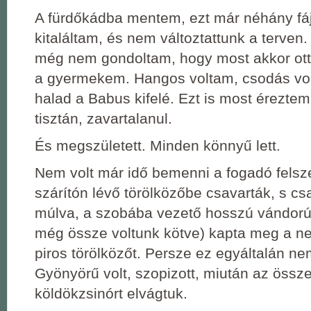
A fürdőkádba mentem, ezt már néhány fá
kitaláltam, és nem változtattunk a terven.
még nem gondoltam, hogy most akkor ott
a gyermekem. Hangos voltam, csodás vol
halad a Babus kifelé. Ezt is most éreztem
tisztán, zavartalanul.
És megszületett. Minden könnyű lett.
Nem volt már idő bemenni a fogadó felsze
szárítón lévő törölközőbe csavarták, s c
múlva, a szobába vezető hosszú vándorú
még össze voltunk kötve) kapta meg a nek
piros törölközőt. Persze ez egyáltalán ne
Gyönyörű volt, szopizott, miután az össz
köldökzsinórt elvágtuk.