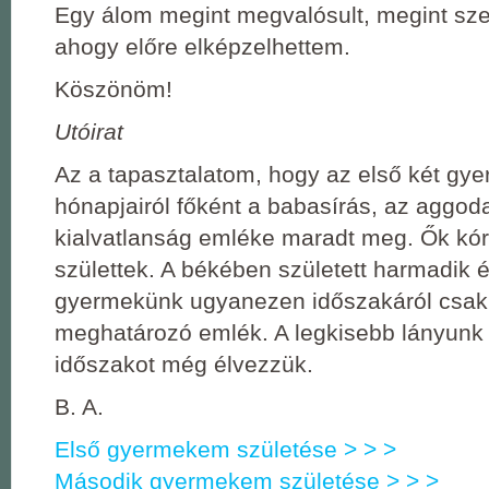
Egy álom megint megvalósult, megint sz
ahogy előre elképzelhettem.
Köszönöm!
Utóirat
Az a tapasztalatom, hogy az első két gy
hónapjairól főként a babasírás, az aggod
kialvatlanság emléke maradt meg. Ők kó
születtek. A békében született harmadik 
gyermekünk ugyanezen időszakáról csak 
meghatározó emlék. A legkisebb lányunk
időszakot még élvezzük.
B. A.
Első gyermekem születése > > >
Második gyermekem születése > > >