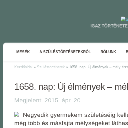
IGAZ TÖRTÉNETE
MESÉK
A SZÜLÉSTÖRTÉNETEKRŐL
RÓLUNK
Kezdőoldal
»
Szüléstörténetek
»
1658. nap: Új élmények – mély érz
1658. nap: Új élmények – mé
Megjelent: 2015. ápr. 20.
Negyedik gyermekem születéséig kell
még több és másfajta mélységeket láthas