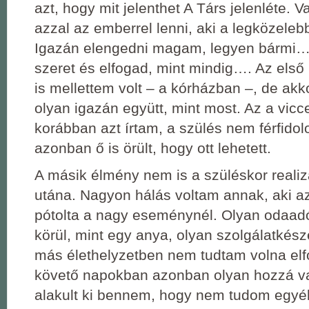
azt, hogy mit jelenthet A Társ jelenléte. 
azzal az emberrel lenni, aki a legközeleb
Igazán elengedni magam, legyen bármi… 
szeret és elfogad, mint mindig…. Az első
is mellettem volt – a kórházban –, de ak
olyan igazán együtt, mint most. Az a vicc
korábban azt írtam, a szülés nem férfidol
azonban ő is örült, hogy ott lehetett.
A másik élmény nem is a szüléskor reali
utána. Nagyon hálás voltam annak, aki 
pótolta a nagy eseménynél. Olyan odaadó 
körül, mint egy anya, olyan szolgálatkés
más élethelyzetben nem tudtam volna elf
követő napokban azonban olyan hozzá v
alakult ki bennem, hogy nem tudom egyé