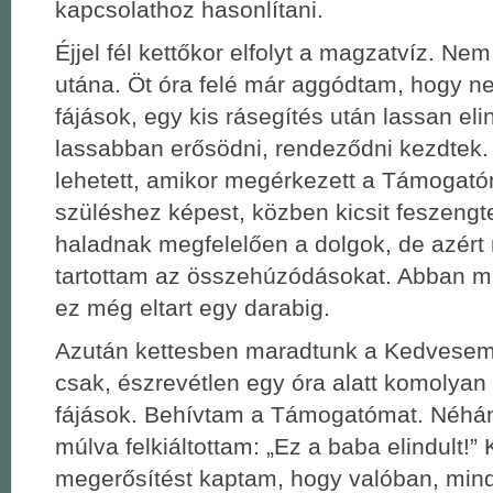
kapcsolathoz hasonlítani.
Éjjel fél kettőkor elfolyt a magzatvíz. Ne
utána. Öt óra felé már aggódtam, hogy n
fájások, egy kis rásegítés után lassan el
lassabban erősödni, rendeződni kezdtek. 
lehetett, amikor megérkezett a Támogató
szüléshez képest, közben kicsit feszeng
haladnak megfelelően a dolgok, de azér
tartottam az összehúzódásokat. Abban m
ez még eltart egy darabig.
Azután kettesben maradtunk a Kedvesem
csak, észrevétlen egy óra alatt komolyan
fájások. Behívtam a Támogatómat. Néhán
múlva felkiáltottam: „Ez a baba elindult!” 
megerősítést kaptam, hogy valóban, minde