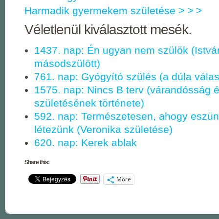
Harmadik gyermekem születése > > >
Véletlenül kiválasztott mesék.
1437. nap: Én ugyan nem szülök (Istvá
másodszülött)
761. nap: Gyógyító szülés (a dúla válas
1575. nap: Nincs B terv (várandósság 
születésének története)
592. nap: Természetesen, ahogy eszün
létezünk (Veronika születése)
620. nap: Kerek ablak
Share this:
More