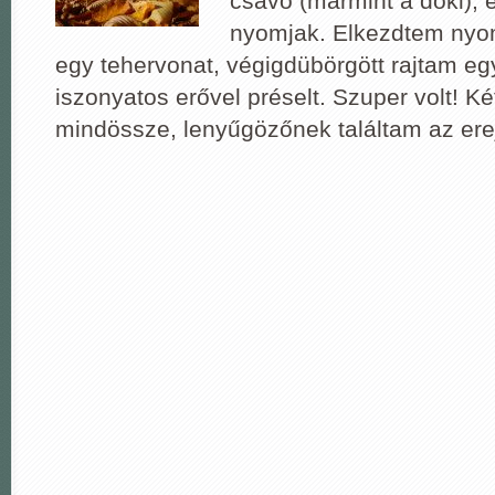
csávó (mármint a doki),
nyomjak. Elkezdtem nyom
egy tehervonat, végigdübörgött rajtam egy
iszonyatos erővel préselt. Szuper volt! K
mindössze, lenyűgözőnek találtam az erej