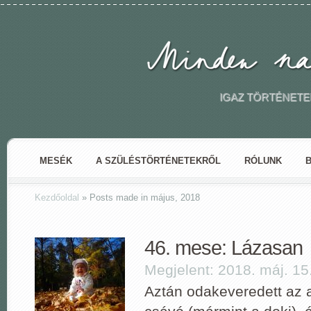
IGAZ TÖRTÉNETE
MESÉK
A SZÜLÉSTÖRTÉNETEKRŐL
RÓLUNK
Kezdőoldal
»
Posts made in május, 2018
46. mese: Lázasan
Megjelent: 2018. máj. 15
Aztán odakeveredett az a