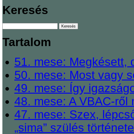
Keresés
Tartalom
51. mese: Megkésett, 
50. mese: Most vagy so
49. mese: Így igazságo
48. mese: A VBAC-ről 
47. mese: Szex, lépcső
„sima” szülés története