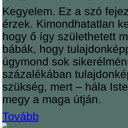
Kegyelem. Ez a szó fejezi
érzek. Kimondhatatlan k
hogy ő így születhetett 
bábák, hogy tulajdonkép
úgymond sok sikerélménn
százalékában tulajdonké
szükség, mert – hála Is
megy a maga útján.
Tovább