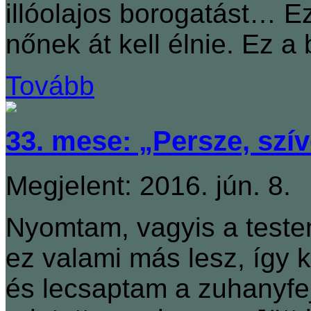
illóolajos borogatást… E
nőnek át kell élnie. Ez a
Tovább
33. mese: „Persze, szí
Megjelent: 2016. jún. 8.
Nyomtam, vagyis a teste
ez valami más lesz, így 
és lecsaptam a zuhanyfe