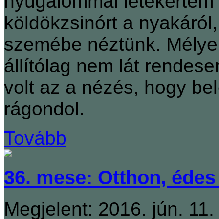
nyugalommal letekertem a
köldökzsinórt a nyakáró
szemébe néztünk. Mélyen
állítólag nem lát rendes
volt az a nézés, hogy be
rágondol.
Tovább
36. mese: Otthon, édes
Megjelent: 2016. jún. 11.