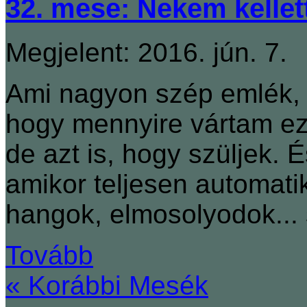
32. mese: Nekem kellet
Megjelent: 2016. jún. 7.
Ami nagyon szép emlék, 
hogy mennyire vártam ezt
de azt is, hogy szüljek.
amikor teljesen automat
hangok, elmosolyodok... 
Tovább
« Korábbi Mesék