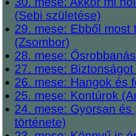
30. mese: Akkor mi h
(Sebi születése)
29. mese: Ebből most 
(Zsombor)
28. mese: Ősrobbanás 
27. mese: Biztonságot 
26. mese: Hangok és fe
25. mese: Kontúrok (A
24. mese: Gyorsan és 
története)
23. mese: Könnyű is é