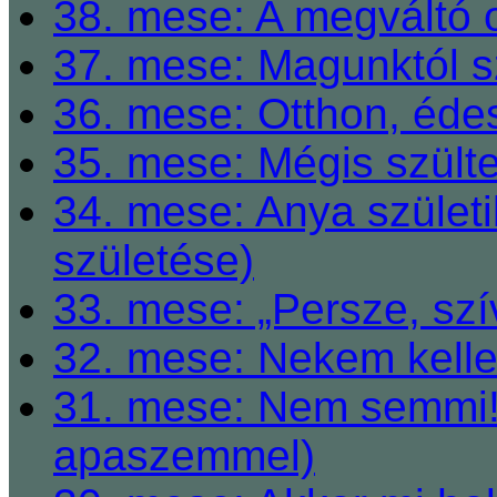
38. mese: A megváltó o
37. mese: Magunktól s
36. mese: Otthon, éde
35. mese: Mégis szült
34. mese: Anya születi
születése)
33. mese: „Persze, szí
32. mese: Nekem kelle
31. mese: Nem semmi! 
apaszemmel)