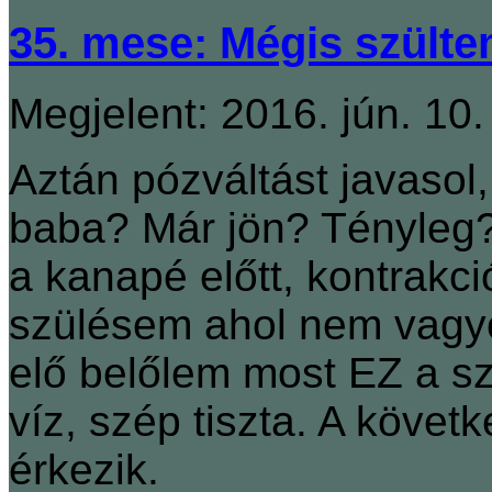
35. mese: Mégis szülte
Megjelent: 2016. jún. 10.
Aztán pózváltást javasol,
baba? Már jön? Tényleg?
a kanapé előtt, kontrakci
szülésem ahol nem vagy
elő belőlem most EZ a sz
víz, szép tiszta. A köve
érkezik.