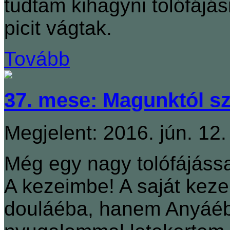
tudtam kihagyni tolófájá
picit vágtak.
Tovább
37. mese: Magunktól sz
Megjelent: 2016. jún. 12.
Még egy nagy tolófájássa
A kezeimbe! A saját kez
douláéba, hanem Anyáéba