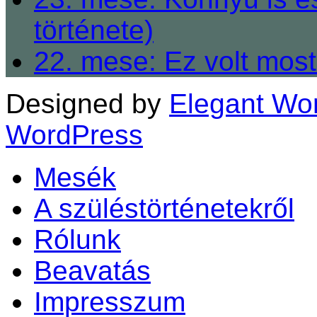
története)
22. mese: Ez volt most
Designed by
Elegant Wo
WordPress
Mesék
A szüléstörténetekről
Rólunk
Beavatás
Impresszum