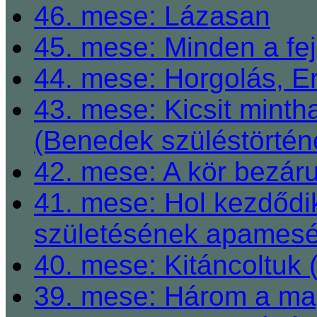
46. mese: Lázasan
45. mese: Minden a fej
44. mese: Horgolás, E
43. mese: Kicsit mint
(Benedek szüléstörtén
42. mese: A kör bezárul
41. mese: Hol kezdődi
születésének apamesé
40. mese: Kitáncoltuk 
39. mese: Három a ma