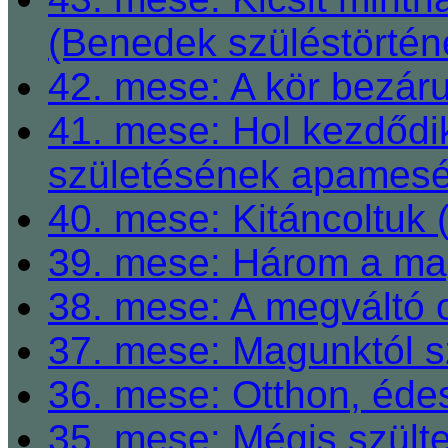
(Benedek szüléstörtén
42. mese: A kör bezárul
41. mese: Hol kezdődi
születésének apamesé
40. mese: Kitáncoltuk 
39. mese: Három a ma
38. mese: A megváltó o
37. mese: Magunktól s
36. mese: Otthon, éde
35. mese: Mégis szült