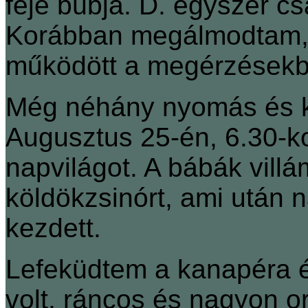
feje búbja. D. egyszer csa
Korábban megálmodtam, 
működött a megérzésekb
Még néhány nyomás és kid
Augusztus 25-én, 6.30-ko
napvilágot. A bábák villá
köldökzsinórt, ami után 
kezdett.
Lefeküdtem a kanapéra é
volt, ráncos és nagyon or