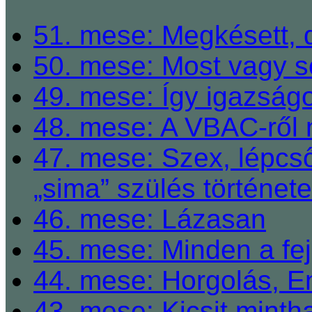
51. mese: Megkésett, 
50. mese: Most vagy so
49. mese: Így igazságo
48. mese: A VBAC-ről 
47. mese: Szex, lépcső
„sima” szülés története
46. mese: Lázasan
45. mese: Minden a fej
44. mese: Horgolás, E
43. mese: Kicsit mint