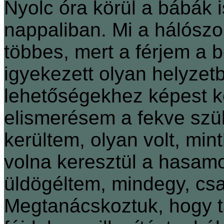
Nyolc óra körül a bábák i
nappaliban. Mi a hálószob
többes, mert a férjem a 
igyekezett olyan helyzet
lehetőségekhez képest 
elismerésem a fekve szü
kerültem, olyan volt, mi
volna keresztül a hasamo
üldögéltem, mindegy, csa
Megtanácskoztuk, hogy t