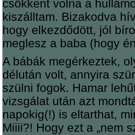
csökkent volna a hullámo
kiszálltam. Bizakodva hí
hogy elkezdődött, jól bír
meglesz a baba (hogy én
A bábák megérkeztek, ol
délután volt, annyira szür
szülni fogok. Hamar lehű
vizsgálat után azt mondtá
napokig(!) is eltarthat, m
Miiii?! Hogy ezt a „nem s