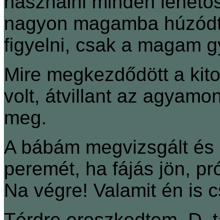
használni minden lehető
nagyon magamba húzódt
figyelni, csak a magam g
Mire megkezdődött a kitol
volt, átvillant az agyam
meg.
A bábám megvizsgált és 
peremét, ha fájás jön, pr
Na végre! Valamit én is c
Térdre ereszkedtem, D. ta