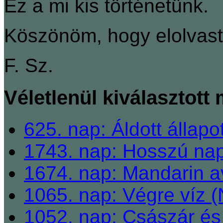
Ez a mi kis történetünk.
Köszönöm, hogy elolvast
F. Sz.
Véletlenül kiválasztott
625. nap: Áldott állapo
1743. nap: Hosszú na
1674. nap: Mandarin a
1065. nap: Végre víz 
1052. nap: Császár é