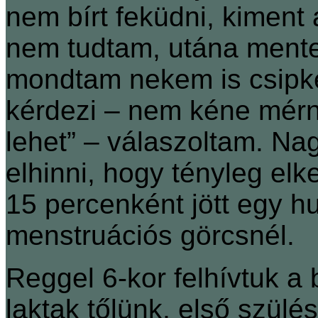
nem bírt feküdni, kiment
nem tudtam, utána mente
mondtam nekem is csipk
kérdezi ‒ nem kéne mérn
lehet” ‒ válaszoltam. N
elhinni, hogy tényleg elk
15 percenként jött egy h
menstruációs görcsnél.
Reggel 6-kor felhívtuk a 
laktak tőlünk, első szülés