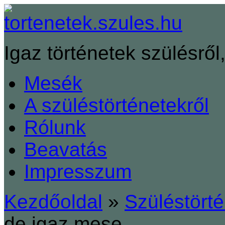
Igaz történetek szülésről,
Mesék
A szüléstörténetekről
Rólunk
Beavatás
Impresszum
Kezdőoldal
»
Szüléstört
de igaz mese