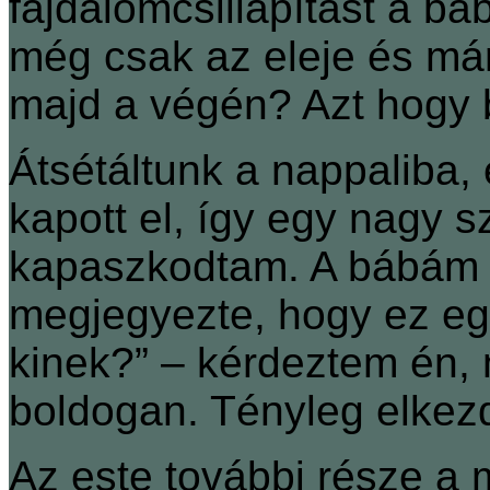
fájdalomcsillapítást a b
még csak az eleje és már
majd a végén? Azt hogy 
Átsétáltunk a nappaliba, 
kapott el, így egy nagy s
kapaszkodtam. A bábám a 
megjegyezte, hogy ez egy
kinek?” ‒ kérdeztem én, 
boldogan. Tényleg elkezd
Az este további része a