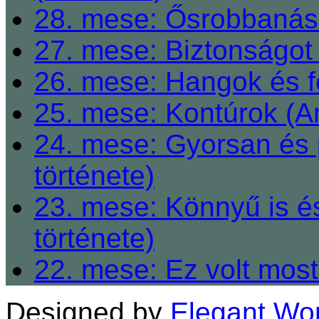
28. mese: Ősrobbanás 
27. mese: Biztonságot 
26. mese: Hangok és fe
25. mese: Kontúrok (A
24. mese: Gyorsan és 
története)
23. mese: Könnyű is é
története)
22. mese: Ez volt most
Designed by
Elegant Wo