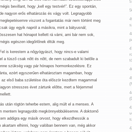
5
mégis bevillant, hogy „kell egy testvér!”. Ez egy spontán,
5
de nagyon erős elhatározás és vágy volt. Legnagyobb
4
meglepetésemre viszont a fogantatás már nem történt meg
s
csak úgy egyik napról a másikra, mint a bátyusnál;
4
összesen hat hónapot kellett rá várni, ami bár nem sok,
p
mégis egészen idegőrlőnek éltük meg.
4
Fel is kerestem a nőgyógyászt, hogy nincs-e valami
r
l a tüsző csak nőtt és nőtt, de nem szabadult ki belőle a
t
 lenne szükség vagy pár hónapos hormonkezelésre. Ez
4
ánta, ezért egyszerűen elhatároztam magamban, hogy
4
 az első baba születése óta először kezdtem magammal
(
agyon stresszes évet zártunk előtte, mert a férjemmel
4
ellett.
(
ás után rögtön teherbe estem, alig múlt el a menses. A
4
sen mentem legnagyobb megkönnyebbülésemre. A doktornő
v
tem addigra egy másik orvost, hogy elkezdhessük a
s
 akartam elhinni, hogy valóban bennem van, még akkor
4