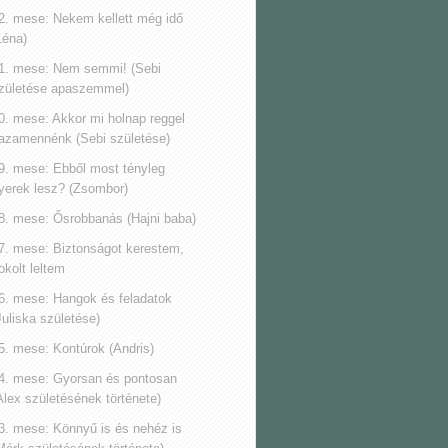
2. mese: Nekem kellett még idő
Léna)
1. mese: Nem semmi! (Sebi
zületése apaszemmel)
0. mese: Akkor mi holnap reggel
azamennénk (Sebi születése)
9. mese: Ebből most tényleg
yerek lesz? (Zsombor)
8. mese: Ősrobbanás (Hajni baba)
7. mese: Biztonságot kerestem,
okolt leltem
6. mese: Hangok és feladatok
Juliska születése)
5. mese: Kontúrok (Andris)
4. mese: Gyorsan és pontosan
Alex születésének története)
3. mese: Könnyű is és nehéz is