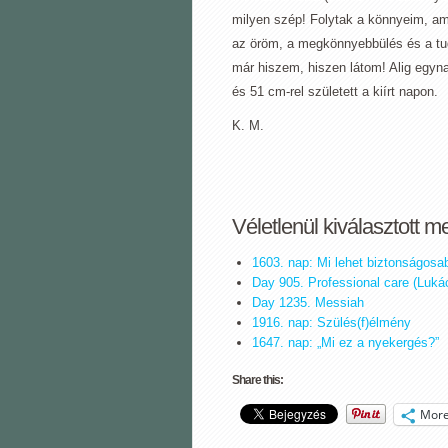
milyen szép! Folytak a könnyeim, am
az öröm, a megkönnyebbülés és a tu
már hiszem, hiszen látom! Alig egyna
és 51 cm-rel született a kiírt napon.
K. M.
Véletlenül kiválasztott m
1603. nap: Mi lehet biztonságosa
Day 905. Professional care (Lukác
Day 1235. Messiah
1916. nap: Szülés(f)élmény
1647. nap: „Mi ez a nyekergés?”
Share this:
Mor