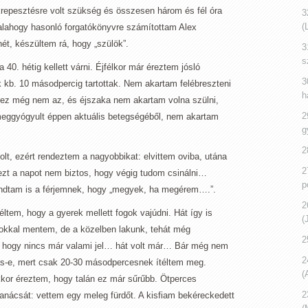
krepesztésre volt szükség és összesen három és fél óra
3
(
alahogy hasonló forgatókönyvre számítottam Alex
hét, készültem rá, hogy „szülök”.
3
s
0. hétig kellett várni. Éjfélkor már éreztem jósló
3
k kb. 10 másodpercig tartottak. Nem akartam felébreszteni
h
 ez még nem az, és éjszaka nem akartam volna szülni,
2
meggyógyult éppen aktuális betegségéből, nem akartam
g
2
t, ezért rendeztem a nagyobbikat: elvittem oviba, utána
2
zt a napot nem biztos, hogy végig tudom csinálni…
p
ondtam is a férjemnek, hogy „megyek, ha megérem….”.
2
ltem, hogy a gyerek mellett fogok vajúdni. Hát így is
(
ásokkal mentem, de a közelben lakunk, tehát még
2
, hogy nincs már valami jel… hát volt már… Bár még nem
2
jás-e, mert csak 20-30 másodpercesnek ítéltem meg.
(
kor éreztem, hogy talán ez már sűrűbb. Ötperces
2
anácsát: vettem egy meleg fürdőt. A kisfiam bekéreckedett