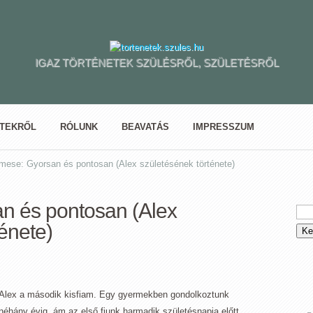
IGAZ TÖRTÉNETEK SZÜLÉSRŐL, SZÜLETÉSRŐL
ETEKRŐL
RÓLUNK
BEAVATÁS
IMPRESSZUM
mese: Gyorsan és pontosan (Alex születésének története)
n és pontosan (Alex
énete)
Alex a második kisfiam. Egy gyermekben gondolkoztunk
néhány évig, ám az első fiunk harmadik születésnapja előtt