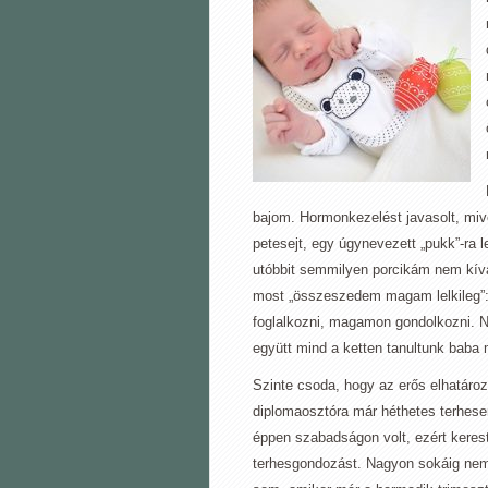
bajom. Hormonkezelést javasolt, mive
petesejt, egy úgynevezett „pukk”-ra
utóbbit semmilyen porcikám nem kív
most „összeszedem magam lelkileg”:
foglalkozni, magamon gondolkozni. N
együtt mind a ketten tanultunk baba m
Szinte csoda, hogy az erős elhatároz
diplomaosztóra már héthetes terhe
éppen szabadságon volt, ezért keres
terhesgondozást. Nagyon sokáig nem