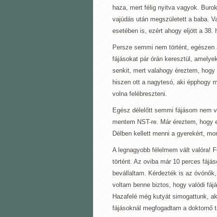
haza, mert félig nyitva vagyok. Buro
vajúdás után megszületett a baba. V
esetében is, ezért ahogy eljött a 38. 
Persze semmi nem történt, egészen a 4
fájásokat pár órán keresztül, amelye
senkit, mert valahogy éreztem, hogy
hiszen ott a nagytesó, aki épphogy 
volna felébreszteni.
Egész délelőtt semmi fájásom nem vol
mentem NST-re. Már éreztem, hogy e
Délben kellett menni a gyerekért, m
A legnagyobb félelmem vált valóra! Fé
történt. Az oviba már 10 perces fáj
bevállaltam. Kérdezték is az óvónők
voltam benne biztos, hogy valódi fá
Hazafelé még kutyát simogattunk, ak
fájásoknál megfogadtam a doktornő t