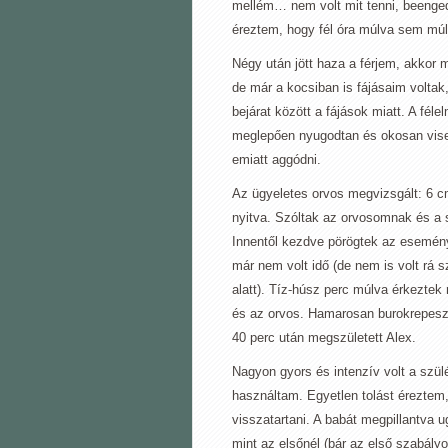
mellém… nem volt mit tenni, beenge
éreztem, hogy fél óra múlva sem múl
Négy után jött haza a férjem, akkor 
de már a kocsiban is fájásaim voltak
bejárat között a fájások miatt. A féle
meglepően nyugodtan és okosan visel
emiatt aggódni.
Az ügyeletes orvos megvizsgált: 6 
nyitva. Szóltak az orvosomnak és a
Innentől kezdve pörögtek az esemén
már nem volt idő (de nem is volt rá 
alatt). Tíz-húsz perc múlva érkeztek
és az orvos. Hamarosan burokrepeszt
40 perc után megszületett Alex.
Nagyon gyors és intenzív volt a szül
használtam. Egyetlen tolást éreztem,
visszatartani. A babát megpillantva 
mint az elsőnél (bár az első szabály