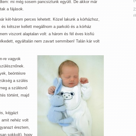
(
dtem: mi még sosem pancsiztunk együtt. De akkor már
tak a fájások.
2
r
már két-három perces lehetett. Közel lakunk a kórházhoz,
, és kétszer kellett megállnom a parkoló és a kórház
lmem viszont alaptalan volt: a három és fél éves kisfiú
kedett, egyáltalán nem zavart semmiben! Talán kár volt
cm-re vagyok
 szülésznőnek.
yek, beöntésre
szükség a szülés
 meg a szülésnő
és történt, majd
és, kéjgázt
 amit nehéz volt
ugyanazt éreztem,
osan sokkolt), hogy