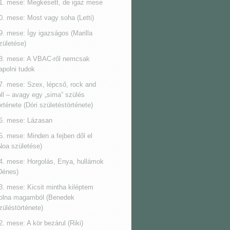
1. mese: Megkésett, de igaz mese
0. mese: Most vagy soha (Letti)
9. mese: Így igazságos (Marilla
zületése)
8. mese: A VBAC-ről nemcsak
apolni tudok
7. mese: Szex, lépcső, rock and
oll ‒ avagy egy „sima” szülés
örténete (Dóri születéstörténete)
6. mese: Lázasan
5. mese: Minden a fejben dől el
Noa születése)
4. mese: Horgolás, Enya, hullámok
Dénes)
3. mese: Kicsit mintha kiléptem
olna magamból (Benedek
züléstörténete)
2. mese: A kör bezárul (Riki)