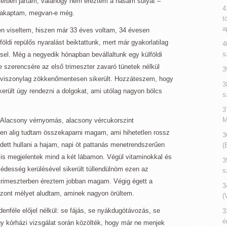
terben jártam, valahogy nem éreztem a hasam súlyát –
4
odakaptam, megvan-e még.
t
a
 viseltem, hiszen már 33 éves voltam, 34 évesen
ldi repülős nyaralást beiktattunk, mert már gyakorlatilag
4
s
ssel. Még a negyedik hónapban bevállaltunk egy külföldi
e szerencsére az első trimeszter zavaró tünetek nélkül
3
s viszonylag zökkenőmentesen sikerült. Hozzáteszem, hogy
3
erült úgy rendezni a dolgokat, ami utólag nagyon bölcs
s
3
M
! Alacsony vérnyomás, alacsony vércukorszint
ben alig tudtam összekaparni magam, ami hihetetlen rossz
3
zdett hullani a hajam, napi öt pattanás menetrendszerűen
(
ek is megjelentek mind a két lábamon. Végül vitaminokkal és
3
 édesség kerülésével sikerült túllendülnöm ezen az
s
trimeszterben éreztem jobban magam. Végig égett a
3
szont mélyet aludtam, aminek nagyon örültem.
(
denféle előjel nélkül: se fájás, se nyákdugótávozás, se
3
é
 kórházi vizsgálat során közölték, hogy már ne menjek