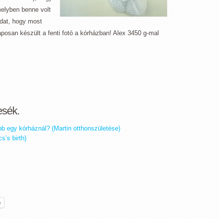
elyben benne volt
dat, hogy most
posan készült a fenti fotó a kórházban! Alex 3450 g-mal
esék.
bb egy kórháznál? (Martin otthonszületése)
s’s birth)
e