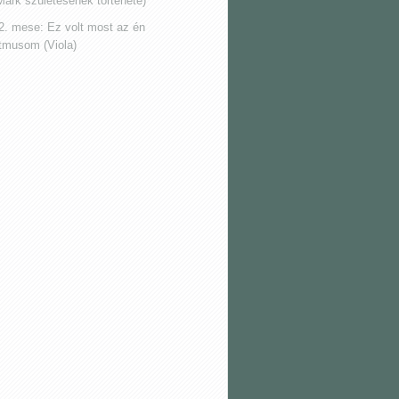
Márk születésének története)
2. mese: Ez volt most az én
itmusom (Viola)