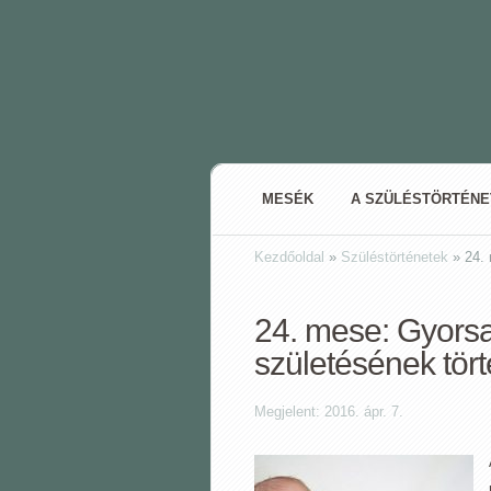
MESÉK
A SZÜLÉSTÖRTÉN
Kezdőoldal
»
Szüléstörténetek
»
24. 
24. mese: Gyorsa
születésének tört
Megjelent: 2016. ápr. 7.