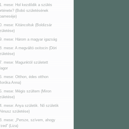
1. mese: Hol kezdődik a szülés
örténete? (Bobó születésének
pameséje)
0. mese: Kitáncoltuk (Boldizsár
zületése)
9. mese: Három a magyar igazság
8. mese: A megváltó oxitocin (Dóri
zületése)
7. mese: Magunktól született
agor
6. mese: Otthon, édes otthon
Boróka Anna)
5. mese: Mégis szültem (Miron
zületése)
4. mese: Anya születik. Nő születik
Vénusz születése)
3. mese: „Persze, szívem, ahogy
rzed” (Liza)