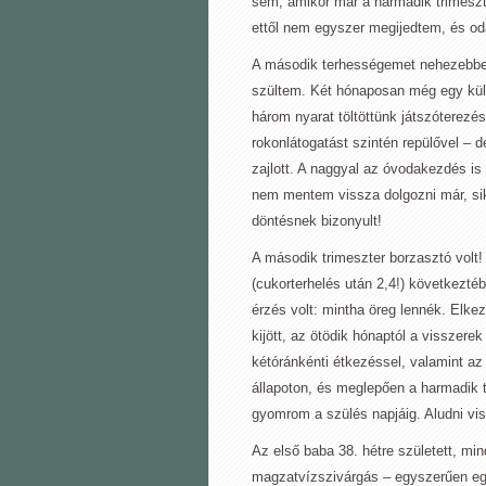
sem, amikor már a harmadik trimesz
ettől nem egyszer megijedtem, és 
A második terhességemet nehezebben
szültem. Két hónaposan még egy külfö
három nyarat töltöttünk játszóterezé
rokonlátogatást szintén repülővel – d
zajlott. A naggyal az óvodakezdés i
nem mentem vissza dolgozni már, sik
döntésnek bizonyult!
A második trimeszter borzasztó volt
(cukorterhelés után 2,4!) következté
érzés volt: mintha öreg lennék. Elke
kijött, az ötödik hónaptól a visszer
kétóránkénti étkezéssel, valamint az
állapoton, és meglepően a harmadik 
gyomrom a szülés napjáig. Aludni vi
Az első baba 38. hétre született, min
magzatvízszivárgás – egyszerűen egy