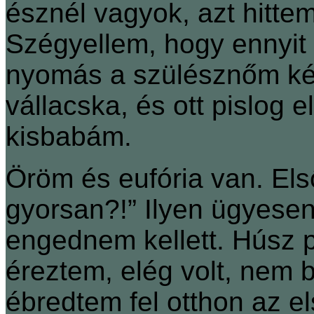
észnél vagyok, azt hittem
Szégyellem, hogy ennyit
nyomás a szülésznőm kér
vállacska, és ott pislog 
kisbabám.
Öröm és eufória van. Els
gyorsan?!” Ilyen ügyesen 
engednem kellett. Húsz p
éreztem, elég volt, nem b
ébredtem fel otthon az e