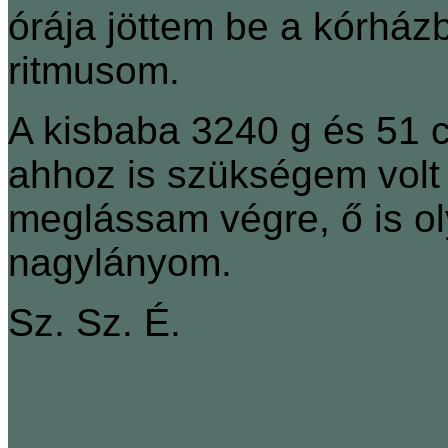
órája jöttem be a kórház
ritmusom.
A kisbaba 3240 g és 51 
ahhoz is szükségem volt 
meglássam végre, ő is ol
nagylányom.
Sz. Sz. É.