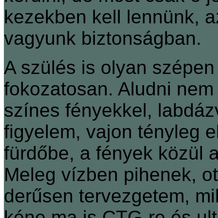
kezekben kell lennünk, a
vagyunk biztonságban.
A szülés is olyan szépen i
fokozatosan. Aludni nem 
színes fényekkel, labdázv
figyelem, vajon tényleg 
fürdőbe, a fények közül a
Meleg vízben pihenek, ot
derűsen tervezgetem, mik
kéne ma is CTG-re és ul