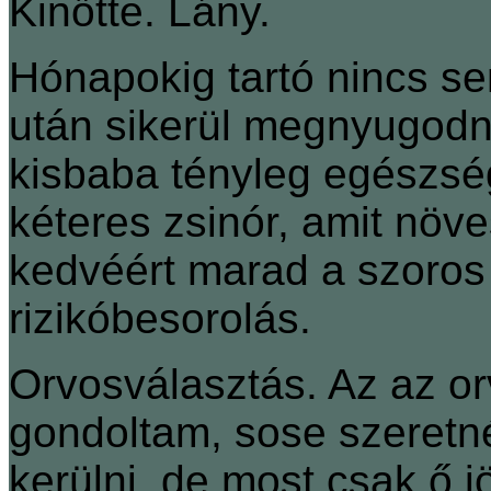
Kinőtte. Lány.
Hónapokig tartó nincs s
után sikerül megnyugodn
kisbaba tényleg egészség
kéteres zsinór, amit növe
kedvéért marad a szoros
rizikóbesorolás.
Orvosválasztás. Az az orv
gondoltam, sose szeretné
kerülni, de most csak ő j