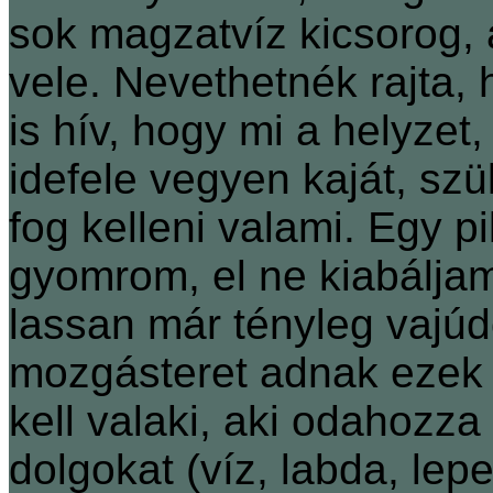
sok magzatvíz kicsorog, 
vele. Nevethetnék rajta,
is hív, hogy mi a helyze
idefele vegyen kaját, sz
fog kelleni valami. Egy p
gyomrom, el ne kiabáljam
lassan már tényleg vajú
mozgásteret adnak ezek 
kell valaki, aki odahozz
dolgokat (víz, labda, lep