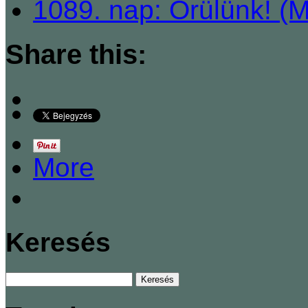
1089. nap: Örülünk! (
Share this:
More
Keresés