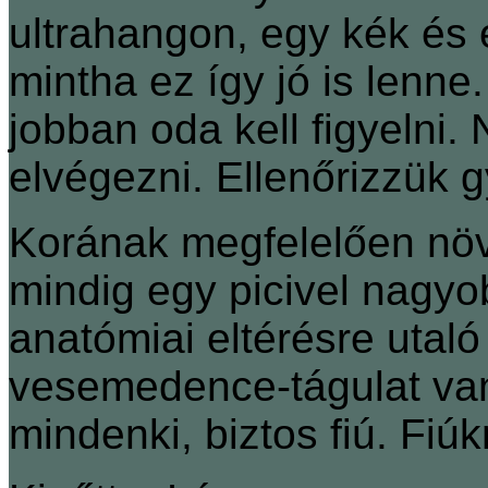
ultrahangon, egy kék és
mintha ez így jó is lenn
jobban oda kell figyelni.
elvégezni. Ellenőrizzük g
Korának megfelelően nö
mindig egy picivel nagyob
anatómiai eltérésre utaló 
vesemedence-tágulat van
mindenki, biztos fiú. Fiúk