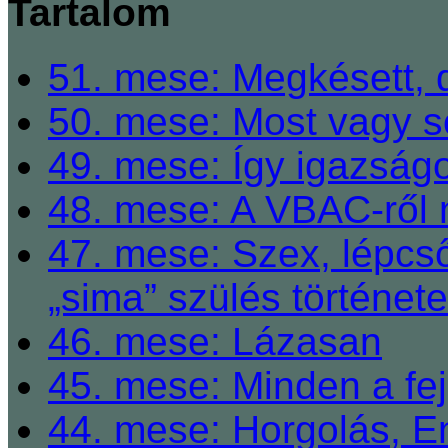
Tartalom
51. mese: Megkésett, 
50. mese: Most vagy so
49. mese: Így igazságo
48. mese: A VBAC-ről 
47. mese: Szex, lépcső
„sima” szülés története
46. mese: Lázasan
45. mese: Minden a fej
44. mese: Horgolás, E