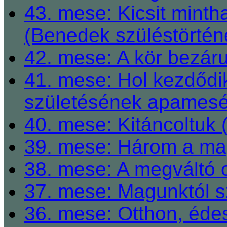
43. mese: Kicsit mint
(Benedek szüléstörtén
42. mese: A kör bezárul
41. mese: Hol kezdődi
születésének apamesé
40. mese: Kitáncoltuk 
39. mese: Három a ma
38. mese: A megváltó o
37. mese: Magunktól s
36. mese: Otthon, éde