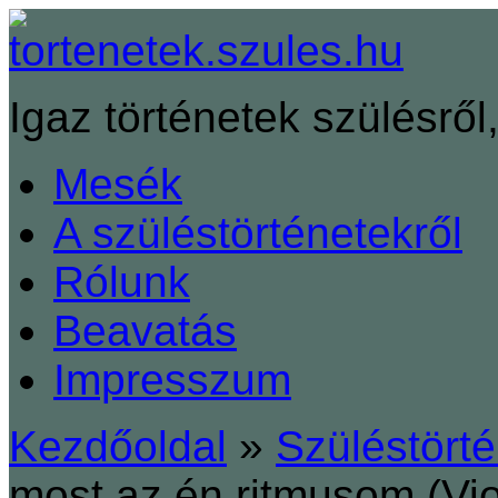
Igaz történetek szülésről,
Mesék
A szüléstörténetekről
Rólunk
Beavatás
Impresszum
Kezdőoldal
»
Szüléstört
most az én ritmusom (Vio