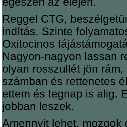
egészen az elején.
Reggel CTG, beszélgetün
indítás. Szinte folyamat
Oxitocinos fájástámogat
Nagyon-nagyon lassan r
olyan rosszullét jön rám,
számban és rettenetes 
ettem és tegnap is alig.
jobban leszek.
Amennyit lehet, mozgok