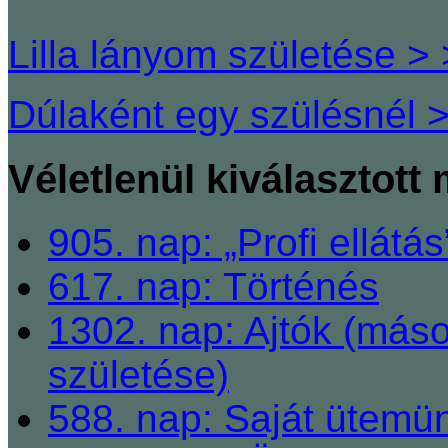
Lilla lányom születése > 
Dúlaként egy szülésnél >
Véletlenül kiválasztott
905. nap: „Profi ellátá
617. nap: Történés
1302. nap: Ajtók (más
születése)
588. nap: Saját ütemün