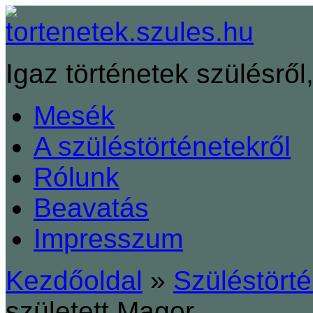
Igaz történetek szülésről,
Mesék
A szüléstörténetekről
Rólunk
Beavatás
Impresszum
Kezdőoldal
»
Szüléstört
született Magor