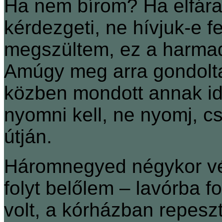
Ha nem bírom? Ha elfára
kérdezgeti, ne hívjuk-e f
megszültem, ez a harma
Amúgy meg arra gondolta
közben mondott annak id
nyomni kell, ne nyomj, 
útján.
Háromnegyed négykor végr
folyt belőlem – lavórba fo
volt, a kórházban repeszt