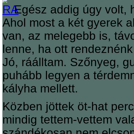
Egész addig úgy volt,
Ahol most a két gyerek a
van, az melegebb is, távo
lenne, ha ott rendeznénk
Jó, ráálltam. Szőnyeg, g
puhább legyen a térdemne
kályha mellett.
Közben jöttek öt-hat perc
mindig tettem-vettem va
szándékosan nem elcsom