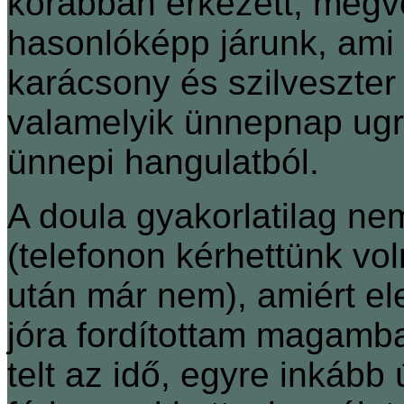
korábban érkezett, megvo
hasonlóképp járunk, ami a
karácsony és szilveszter
valamelyik ünnepnap ugra
ünnepi hangulatból.
A doula gyakorlatilag ne
(telefonon kérhettünk vol
után már nem), amiért ele
jóra fordítottam magamb
telt az idő, egyre inkább