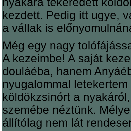
nyakára tekeredett köldök
kezdett. Pedig itt ugye, 
a vállak is előnyomulnán
Még egy nagy tolófájássa
A kezeimbe! A saját kez
douláéba, hanem Anyáéba
nyugalommal letekertem a
köldökzsinórt a nyakáró
szemébe néztünk. Mélyen
állítólag nem lát rendes