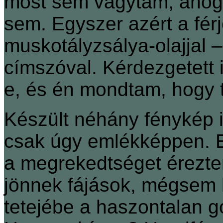
most sem vágytam, ahogy
sem. Egyszer azért a fé
muskotályzsálya-olajjal 
címszóval. Kérdezgetett
e, és én mondtam, hogy 
Készült néhány fénykép 
csak úgy emlékképpen. E
a megrekedtséget érezte
jönnek fájások, mégsem 
tetejébe a haszontalan g