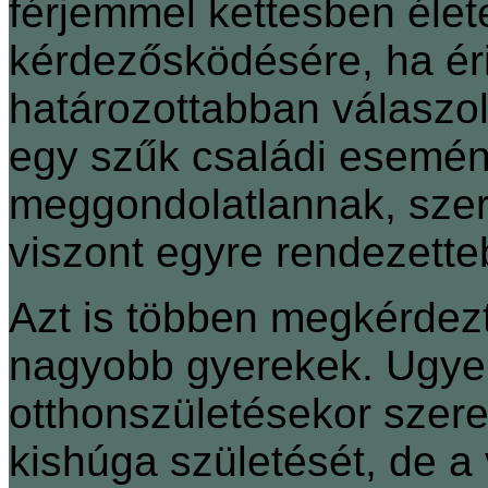
férjemmel kettesben élet
kérdezősködésére, ha éri
határozottabban válaszo
egy szűk családi esemén
meggondolatlannak, szer
viszont egyre rendezet
Azt is többen megkérdezt
nagyobb gyerekek. Ugye
otthonszületésekor szeret
kishúga születését, de a