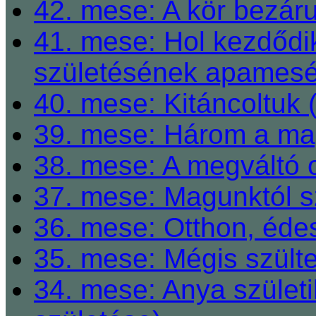
42. mese: A kör bezárul
41. mese: Hol kezdődi
születésének apamesé
40. mese: Kitáncoltuk 
39. mese: Három a ma
38. mese: A megváltó o
37. mese: Magunktól s
36. mese: Otthon, éde
35. mese: Mégis szült
34. mese: Anya születi