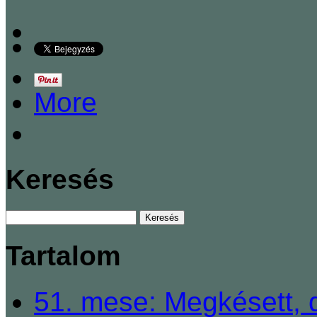
More
Keresés
Tartalom
51. mese: Megkésett, 