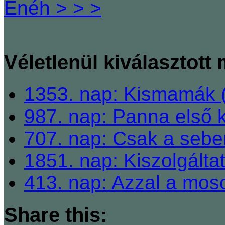
Enéh > > >
Véletlenül kiválasztott
1353. nap: Kismamák 
987. nap: Panna első 
707. nap: Csak a sebe
1851. nap: Kiszolgálta
413. nap: Azzal a mosol
Share this: