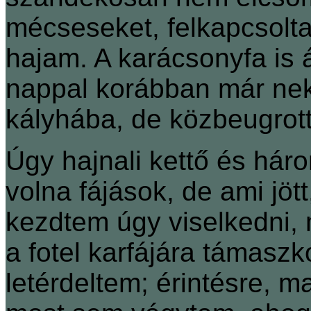
mécseseket, felkapcsolta
hajam. A karácsonyfa is á
nappal korábban már neki
kályhába, de közbeugrot
Úgy hajnali kettő és háro
volna fájások, de ami jöt
kezdtem úgy viselkedni, m
a fotel karfájára támaszk
letérdeltem; érintésre, 