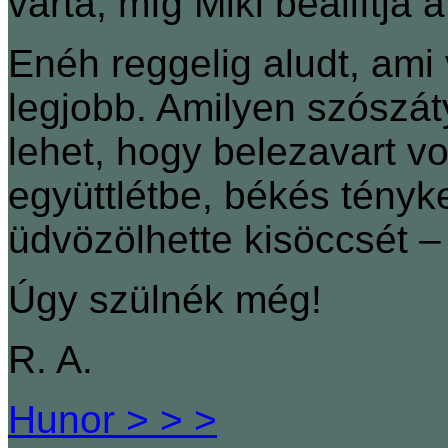
várta, míg Miki beállítja a
Enéh reggelig aludt, ami 
legjobb. Amilyen szószát
lehet, hogy belezavart v
együttlétbe, békés tényk
üdvözölhette kisöccsét – ő
Úgy szülnék még!
R. A.
Hunor > > >