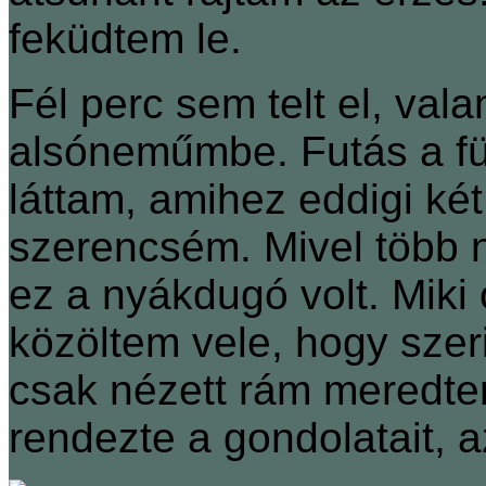
feküdtem le.
Fél perc sem telt el, va
alsóneműmbe. Futás a fü
láttam, amihez eddigi ké
szerencsém. Mivel több n
ez a nyákdugó volt. Miki o
közöltem vele, hogy szer
csak nézett rám meredten
rendezte a gondolatait, a