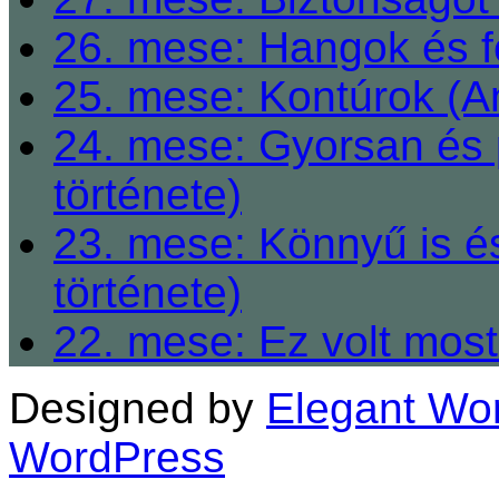
26. mese: Hangok és fe
25. mese: Kontúrok (A
24. mese: Gyorsan és 
története)
23. mese: Könnyű is é
története)
22. mese: Ez volt most
Designed by
Elegant Wo
WordPress