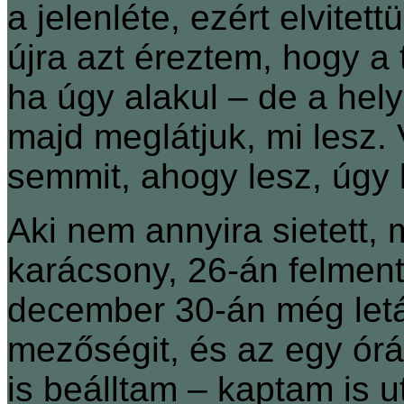
a jelenléte, ezért elvite
újra azt éreztem, hogy a 
ha úgy alakul – de a hel
majd meglátjuk, mi lesz.
semmit, ahogy lesz, úgy 
Aki nem annyira sietett, 
karácsony, 26-án felmen
december 30-án még letá
mezőségit, és az egy órá
is beálltam – kaptam is u