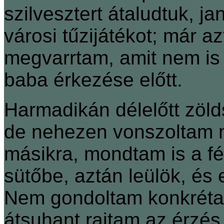
szilvesztert átaludtuk, j
városi tűzijátékot; már az
megvarrtam, amit nem is 
baba érkezése előtt.
Harmadikán délelőtt zöld
de nehezen vonszoltam 
másikra, mondtam is a f
sütőbe, aztán leülök, és
Nem gondoltam konkrétan,
átsuhant rajtam az érzés.