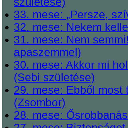
születése)
33. mese: „Persze, szí
32. mese: Nekem kelle
31. mese: Nem semmi! 
apaszemmel)
30. mese: Akkor mi h
(Sebi születése)
29. mese: Ebből most 
(Zsombor)
28. mese: Ősrobbanás 
27. mese: Biztonságot 