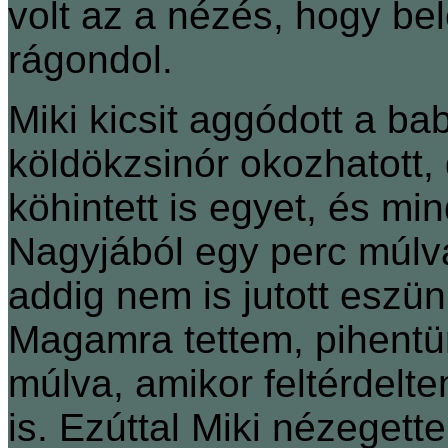
volt az a nézés, hogy be
rágondol.
Miki kicsit aggódott a ba
köldökzsinór okozhatott, 
köhintett is egyet, és mi
Nagyjából egy perc múlva 
addig nem is jutott eszü
Magamra tettem, pihentünk
múlva, amikor feltérdelt
is. Ezúttal Miki nézegett