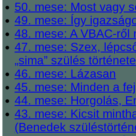
50. mese: Most vagy so
49. mese: Így igazságo
48. mese: A VBAC-ről 
47. mese: Szex, lépcső
„sima” szülés története
46. mese: Lázasan
45. mese: Minden a fej
44. mese: Horgolás, E
43. mese: Kicsit mint
(Benedek szüléstörtén