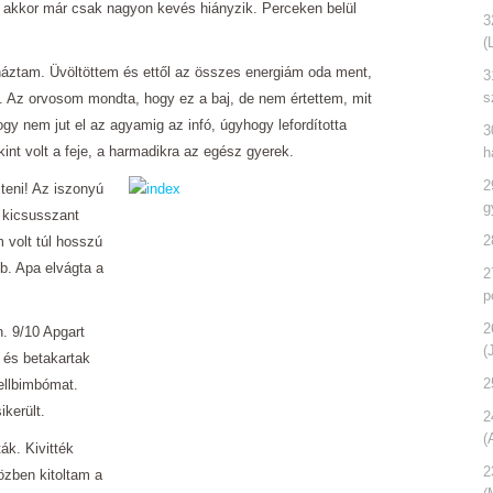
a, akkor már csak nagyon kevés hiányzik. Perceken belül
3
(
bénáztam. Üvöltöttem és ettől az összes energiám oda ment,
3
s
. Az orvosom mondta, hogy ez a baj, de nem értettem, mit
gy nem jut el az agyamig az infó, úgyhogy lefordította
3
int volt a feje, a harmadikra az egész gyerek.
h
2
teni! Az iszonyú
g
 kicsusszant
2
 volt túl hosszú
b. Apa elvágta a
2
p
2
n. 9/10 Apgart
(
 és betakartak
2
ellbimbómat.
ikerült.
2
(
ák. Kivitték
2
özben kitoltam a