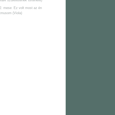
Márk születésének története)
2. mese: Ez volt most az én
itmusom (Viola)