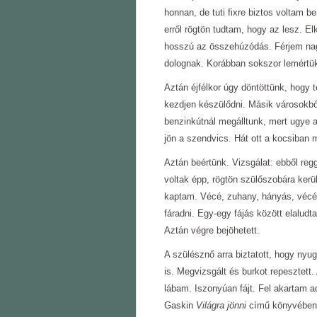
honnan, de tuti fixre biztos voltam b
erről rögtön tudtam, hogy az lesz. Elk
hosszú az összehúzódás. Férjem nagy
dolognak. Korábban sokszor lemértük
Aztán éjfélkor úgy döntöttünk, hogy t
kezdjen készülődni. Másik városokból
benzinkútnál megálltunk, mert ugye a
jön a szendvics. Hát ott a kocsiban m
Aztán beértünk. Vizsgálat: ebből regg
voltak épp, rögtön szülőszobára kerü
kaptam. Vécé, zuhany, hányás, véc
fáradni. Egy-egy fájás között elalud
Aztán végre bejöhetett.
A szülésznő arra biztatott, hogy ny
is. Megvizsgált és burkot repesztett
lábam. Iszonyúan fájt. Fel akartam a
Gaskin
Világra jönni
című könyvében, 