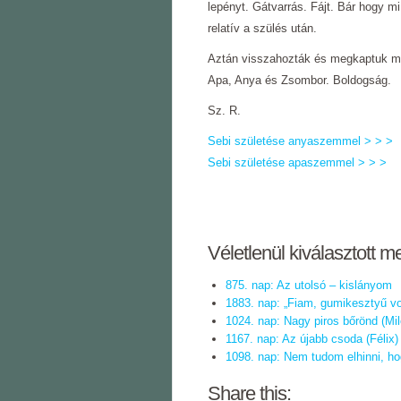
lepényt. Gátvarrás. Fájt. Bár hogy mi
relatív a szülés után.
Aztán visszahozták és megkaptuk m
Apa, Anya és Zsombor. Boldogság.
Sz. R.
Sebi születése anyaszemmel > > >
Sebi születése apaszemmel > > >
Véletlenül kiválasztott m
875. nap: Az utolsó – kislányom
1883. nap: „Fiam, gumikesztyű vol
1024. nap: Nagy piros bőrönd (Mi
1167. nap: Az újabb csoda (Félix)
1098. nap: Nem tudom elhinni, ho
Share this: