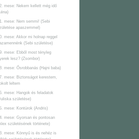
2. mese: Nekem kellett még idő
Léna)
1. mese: Nem semmi! (Sebi
zületése apaszemmel)
0. mese: Akkor mi holnap reggel
azamennénk (Sebi születése)
9. mese: Ebből most tényleg
yerek lesz? (Zsombor)
8. mese: Ősrobbanás (Hajni baba)
7. mese: Biztonságot kerestem,
okolt leltem
6. mese: Hangok és feladatok
Juliska születése)
5. mese: Kontúrok (Andris)
4. mese: Gyorsan és pontosan
Alex születésének története)
3. mese: Könnyű is és nehéz is