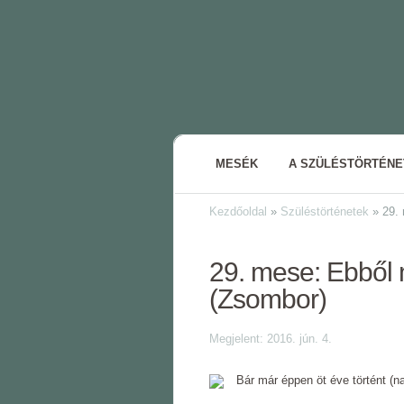
MESÉK
A SZÜLÉSTÖRTÉN
Kezdőoldal
»
Szüléstörténetek
»
29. 
29. mese: Ebből 
(Zsombor)
Megjelent: 2016. jún. 4.
Bár már éppen öt éve történt (n