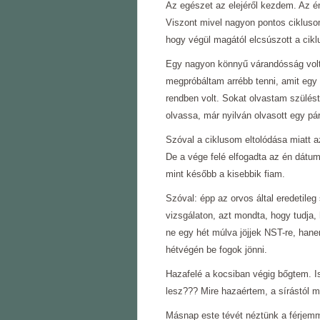
Az egészet az elejéről kezdem. Az 
Viszont mivel nagyon pontos ciklusom
hogy végül magától elcsúszott a cikl
Egy nagyon könnyű várandósság volt 
megpróbáltam arrébb tenni, amit egy
rendben volt. Sokat olvastam szülést
olvassa, már nyilván olvasott egy pár
Szóval a ciklusom eltolódása miatt 
De a vége felé elfogadta az én dátumo
mint később a kisebbik fiam.
Szóval: épp az orvos által eredetile
vizsgálaton, azt mondta, hogy tudja,
ne egy hét múlva jöjjek NST-re, hanem
hétvégén be fogok jönni.
Hazafelé a kocsiban végig bőgtem. 
lesz??? Mire hazaértem, a sírástól 
Másnap este tévét néztünk a férjem