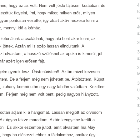
4
enne, hogy ez az volt. Nem volt jósló fájásom korábban, de
t
ezdtük figyelni, írni, hogy mikor, milyen erős, milyen
a
on pontosan vezette, így akart aktív részese lenni a
4
, mennyi idő a kórház.
s
elefonálunk a családnak, hogy aki bent akar lenni, az
3
 jöttek. Aztán mi is szép lassan elindultunk. A
3
zt olvastam, a hosszú szülésnél az apuka is kimerül, jól
s
ár azért igen erősen fájt.
3
elre gyerek lesz. Úristenúristen!!! Aztán mivel kevesen
M
ltem. De a férjem még nem jöhetett be. Átöltöztem. Kúpot
3
é, zuhany kombó után egy nagy labdán vajúdtam. Kezdtem
(
tam. Férjem még nem volt bent, pedig nagyon hiányzott.
3
s
ugodtan adjam ki a hangomat. Lassan megjött az orvosom
3
. Az ágyon fekve maradtam. Aztán kengyelbe került a
(
dni. És akkor eszembe jutott, amit olvastam Ina May
3
hogy ha elérkezel ehhez a fájdalomhoz, amikor úgy
é