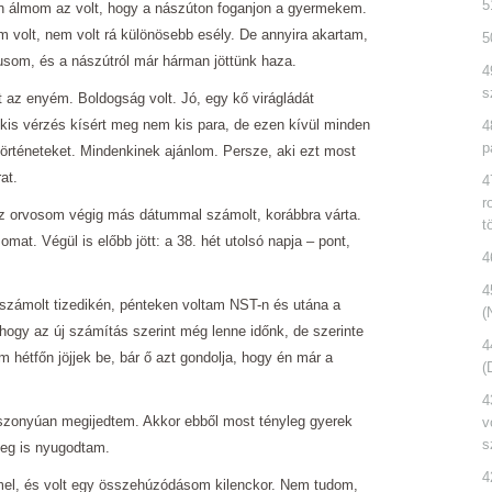
5
én álmom az volt, hogy a nászúton foganjon a gyermekem.
 volt, nem volt rá különösebb esély. De annyira akartam,
5
usom, és a nászútról már hárman jöttünk haza.
4
s
az enyém. Boldogság volt. Jó, egy kő virágládát
 kis vérzés kísért meg nem kis para, de ezen kívül minden
4
p
örténeteket. Mindenkinek ajánlom. Persze, aki ezt most
at.
4
r
az orvosom végig más dátummal számolt, korábbra várta.
t
mat. Végül is előbb jött: a 38. hét utolsó napja – pont,
4
4
g számolt tizedikén, pénteken voltam NST-n és utána a
(
 hogy az új számítás szerint még lenne időnk, de szerinte
4
 hétfőn jöjjek be, bár ő azt gondolja, hogy én már a
(
4
Iszonyúan megijedtem. Akkor ebből most tényleg gyerek
v
s
meg is nyugodtam.
4
mel, és volt egy összehúzódásom kilenckor. Nem tudom,