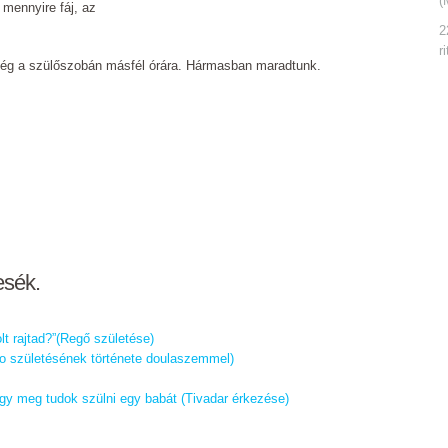
(
 mennyire fáj, az
2
r
ég a szülőszobán másfél órára. Hármasban maradtunk.
esék.
t rajtad?”(Regő születése)
lo születésének története doulaszemmel)
gy meg tudok szülni egy babát (Tivadar érkezése)