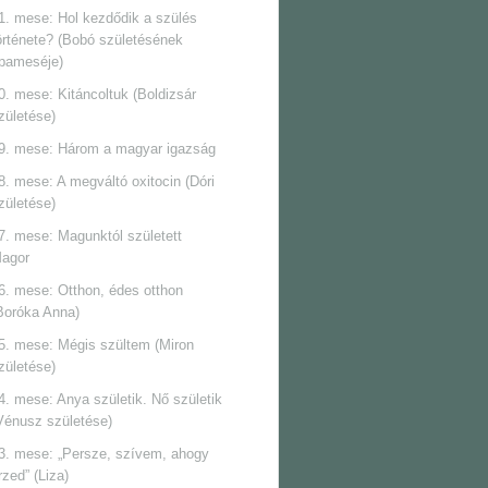
1. mese: Hol kezdődik a szülés
örténete? (Bobó születésének
pameséje)
0. mese: Kitáncoltuk (Boldizsár
zületése)
9. mese: Három a magyar igazság
8. mese: A megváltó oxitocin (Dóri
zületése)
7. mese: Magunktól született
agor
6. mese: Otthon, édes otthon
Boróka Anna)
5. mese: Mégis szültem (Miron
zületése)
4. mese: Anya születik. Nő születik
Vénusz születése)
3. mese: „Persze, szívem, ahogy
rzed” (Liza)