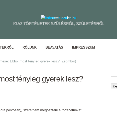
IGAZ TÖRTÉNETEK SZÜLÉSRŐL, SZÜLETÉSRŐL
ETEKRŐL
RÓLUNK
BEAVATÁS
IMPRESSZUM
mese: Ebből most tényleg gyerek lesz? (Zsombor)
most tényleg gyerek lesz?
apra pontosan), szeretném megosztani a történetünket.