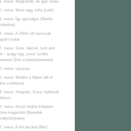
1. mese: Megkésett, de igaz mese
0. mese: Most vagy soha (Letti)
9. mese: Így igazságos (Marilla
zületése)
8. mese: A VBAC-ről nemcsak
apolni tudok
7. mese: Szex, lépcső, rock and
oll ‒ avagy egy „sima” szülés
örténete (Dóri születéstörténete)
6. mese: Lázasan
5. mese: Minden a fejben dől el
Noa születése)
4. mese: Horgolás, Enya, hullámok
Dénes)
3. mese: Kicsit mintha kiléptem
olna magamból (Benedek
züléstörténete)
2. mese: A kör bezárul (Riki)