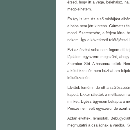
érzed, hogy itt a vége, belehalsz, n
megölelhetem.
És így is lett. Az első tolófájást el
a baba nem jött kintebb. Gátmetszés
mond. Szerencsére, a férjem látta, ho
nekem. Így a következő tolófájással k
Ezt az érzést soha nem fogom elfelej
fájdalom egyszerre megszűnt, ahogy
Zsombor. Sírt. A hasamra tették. Nem
a köldökzsinór, nem húzhattam feljeb
köldökzsinórt.
Elvitték lemérni, de ott a szülőszobá
kapott. Ekkor rátették a mellkasomra
minket. Egész ügyesen bekapta a m
Persze nem volt egyszerű, de azért s
Aztán elvitték, lemosták. Bebugyolált
megmutatni a családnak a váróba. K