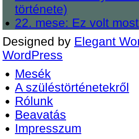
története)
22. mese: Ez volt most
Designed by
Elegant Wo
WordPress
Mesék
A szüléstörténetekről
Rólunk
Beavatás
Impresszum