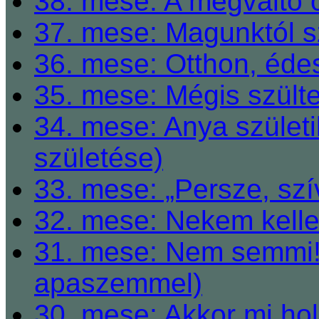
38. mese: A megváltó o
37. mese: Magunktól s
36. mese: Otthon, éde
35. mese: Mégis szült
34. mese: Anya születi
születése)
33. mese: „Persze, szí
32. mese: Nekem kelle
31. mese: Nem semmi! 
apaszemmel)
30. mese: Akkor mi h