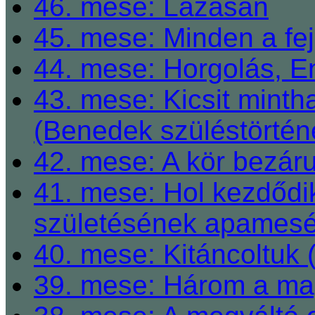
46. mese: Lázasan
45. mese: Minden a fej
44. mese: Horgolás, E
43. mese: Kicsit mint
(Benedek szüléstörtén
42. mese: A kör bezárul
41. mese: Hol kezdődi
születésének apamesé
40. mese: Kitáncoltuk 
39. mese: Három a ma