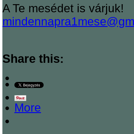
A Te mesédet is várjuk!
mindennapra1mese@gma
Share this:
More