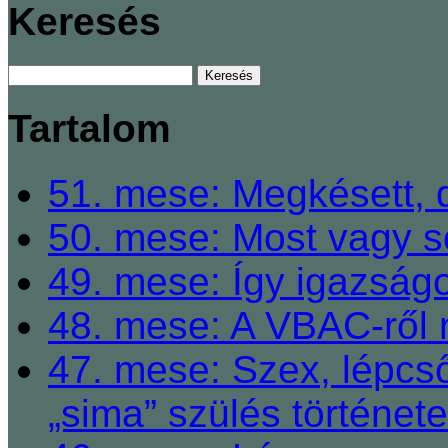
Keresés
Tartalom
51. mese: Megkésett, 
50. mese: Most vagy so
49. mese: Így igazságo
48. mese: A VBAC-ről 
47. mese: Szex, lépcső
„sima” szülés története