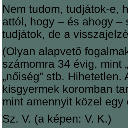
Nem tudom, tudjátok-e, h
attól, hogy – és ahogy – 
tudjátok, de a visszajelz
(Olyan alapvető fogalmak
számomra 34 évig, mint „
„nőiség” stb. Hihetetlen.
kisgyermek koromban tan
mint amennyit közel egy é
Sz. V. (a képen: V. K.)