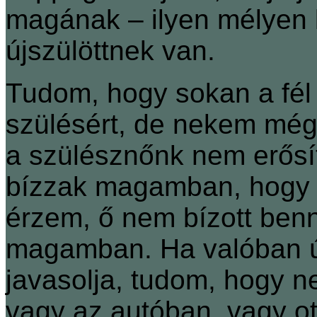
magának – ilyen mélyen 
újszülöttnek van.
Tudom, hogy sokan a fél 
szülésért, de nekem mégi
a szülésznőnk nem erősí
bízzak magamban, hogy m
érzem, ő nem bízott ben
magamban. Ha valóban ú
javasolja, tudom, hogy 
vagy az autóban, vagy ot