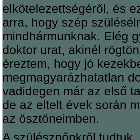
elkötelezettségéről, és e
arra, hogy szép szülésé
mindhármunknak. Elég gy
doktor urat, akinél rögtö
éreztem, hogy jó kezekb
megmagyarázhatatlan dol
vadidegen már az első ta
de az eltelt évek során 
az ösztöneimben.
A szülésznőnkről tudtuk,