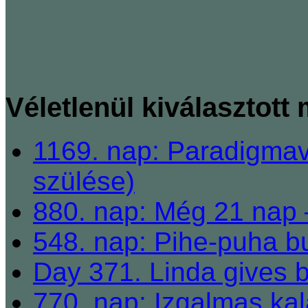
Véletlenül kiválasztott
1169. nap: Paradigmav
szülése)
880. nap: Még 21 nap 
548. nap: Pihe-puha b
Day 371. Linda gives bi
770. nap: Izgalmas ka