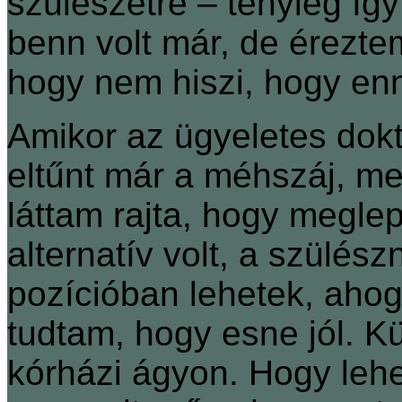
szülészetre – tényleg íg
benn volt már, de érezte
hogy nem hiszi, hogy enny
Amikor az ügyeletes dokt
eltűnt már a méhszáj, m
láttam rajta, hogy megle
alternatív volt, a szülé
pozícióban lehetek, aho
tudtam, hogy esne jól. 
kórházi ágyon. Hogy leh