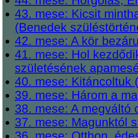
44. mese: Horgolás, E
43. mese: Kicsit mint
(Benedek szüléstörtén
42. mese: A kör bezárul
41. mese: Hol kezdődi
születésének apamesé
40. mese: Kitáncoltuk 
39. mese: Három a ma
38. mese: A megváltó o
37. mese: Magunktól s
36. mese: Otthon, éde