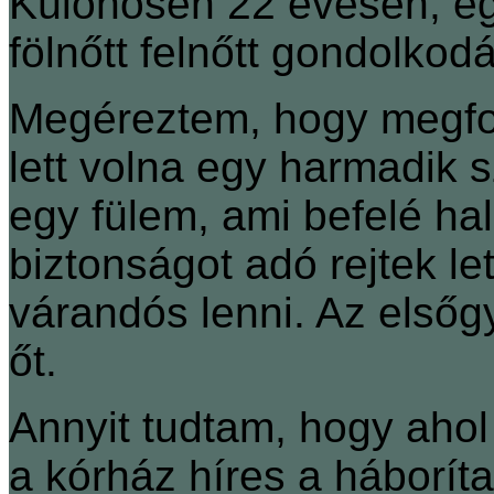
Különösen 22 évesen, eg
fölnőtt felnőtt gondolkod
Megéreztem, hogy megfo
lett volna egy harmadik 
egy fülem, ami befelé ha
biztonságot adó rejtek l
várandós lenni. Az elsőg
őt.
Annyit tudtam, hogy ahol
a kórház híres a háborítat