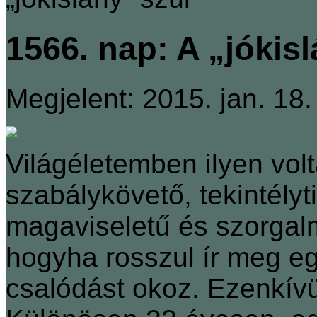
1566. nap: A „jókis
Megjelent: 2015. jan. 18.
Világéletemben ilyen vo
szabálykövető, tekintélyt
magaviseletű és szorgalmú
hogyha rosszul ír meg eg
csalódást okoz. Ezenkív