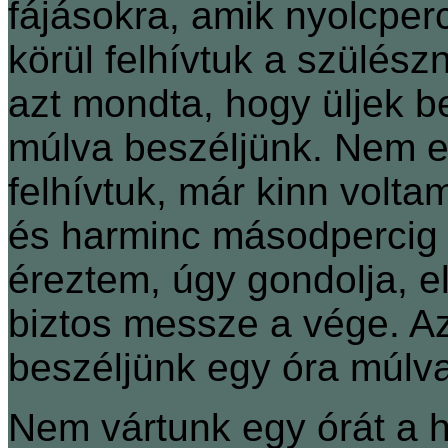
fájásokra, amik nyolcper
körül felhívtuk a szülész
azt mondta, hogy üljek b
múlva beszéljünk. Nem ese
felhívtuk, már kinn volt
és harminc másodpercig t
éreztem, úgy gondolja, 
biztos messze a vége. A
beszéljünk egy óra múlva
Nem vártunk egy órát a hí