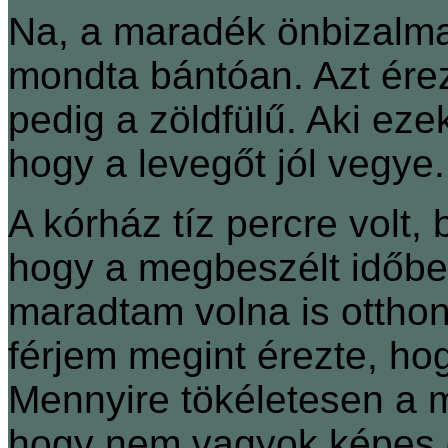
Na, a maradék önbizalmam
mondta bántóan. Azt érez
pedig a zöldfülű. Aki ez
hogy a levegőt jól vegye.
A kórház tíz percre volt, 
hogy a megbeszélt időbe
maradtam volna is otthon,
férjem megint érezte, hog
Mennyire tökéletesen a m
hogy nem vagyok képes d