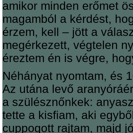
amikor minden erőmet ö
magamból a kérdést, ho
érzem, kell – jött a vála
megérkezett, végtelen ny
éreztem én is végre, ho
Néhányat nyomtam, és 10.2
Az utána levő aranyóráér
a szülésznőnkek: anyasz
tette a kisfiam, aki egybő
cuppogott rajtam, majd jó