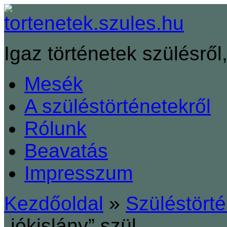
Igaz történetek szülésről,
Mesék
A szüléstörténetekről
Rólunk
Beavatás
Impresszum
Kezdőoldal
»
Szüléstört
„jókislány” szül