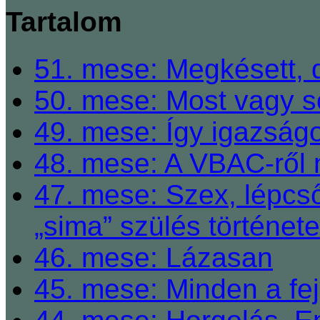
Tartalom
51. mese: Megkésett, 
50. mese: Most vagy so
49. mese: Így igazságo
48. mese: A VBAC-ről 
47. mese: Szex, lépcső
„sima” szülés története
46. mese: Lázasan
45. mese: Minden a fej