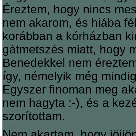
Éreztem, hogy nincs mese
nem akarom, és hiába féle
korábban a kórházban ki
gátmetszés miatt, hogy m
Benedekkel nem éreztem t
így, némelyik még mind
Egyszer finoman meg aka
nem hagyta :-), és a ke
szorítottam.
Nem akartam, hogy jöjjön