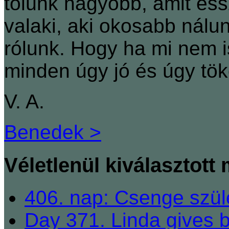
tőlünk nagyobb, amit éss
valaki, aki okosabb nálu
rólunk. Hogy ha mi nem i
minden úgy jó és úgy tök
V. A.
Benedek >
Véletlenül kiválasztott
406. nap: Csenge szül
Day 371. Linda gives bi