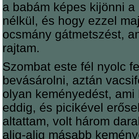
a babám képes kijönni a
nélkül, és hogy ezzel ma
ocsmány gátmetszést, am
rajtam.
Szombat este fél nyolc 
bevásárolni, aztán vacs
olyan keményedést, ami k
eddig, és picikével erős
altattam, volt három dar
alig-alig másabb kemén