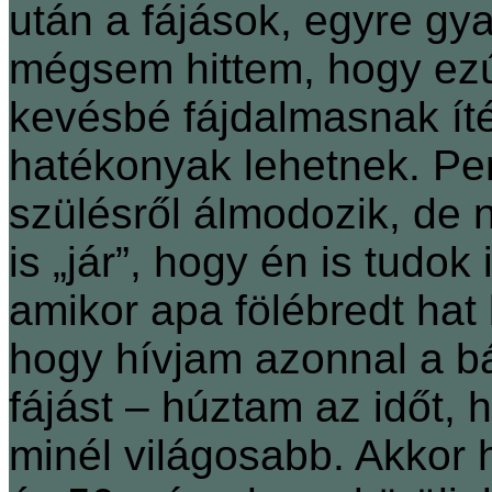
után a fájások, egyre gy
mégsem hittem, hogy ezú
kevésbé fájdalmasnak ít
hatékonyak lehetnek. Pe
szülésről álmodozik, de 
is „jár”, hogy én is tudok
amikor apa fölébredt hat
hogy hívjam azonnal a b
fájást ‒ húztam az időt,
minél világosabb. Akkor 