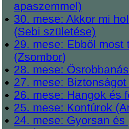
apaszemmel)
30. mese: Akkor mi h
(Sebi születése)
29. mese: Ebből most 
(Zsombor)
28. mese: Ősrobbanás 
27. mese: Biztonságot 
26. mese: Hangok és fe
25. mese: Kontúrok (A
24. mese: Gyorsan és 