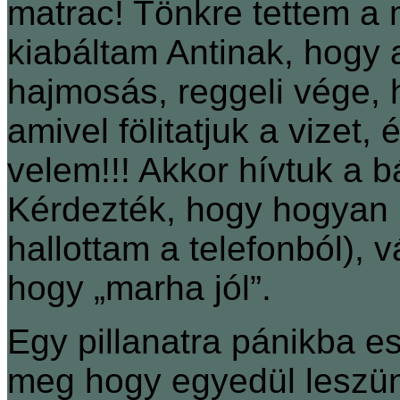
matrac! Tönkre tettem a 
kiabáltam Antinak, hogy a
hajmosás, reggeli vége, 
amivel fölitatjuk a vizet,
velem!!! Akkor hívtuk a 
Kérdezték, hogy hogyan h
hallottam a telefonból), v
hogy „marha jól”.
Egy pillanatra pánikba es
meg hogy egyedül leszün