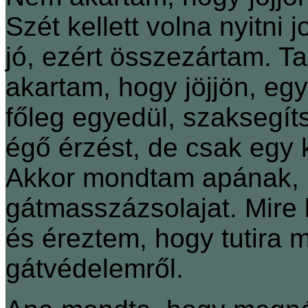
Szét kellett volna nyitni
jó, ezért összezártam. Ta
akartam, hogy jöjjön, egy
főleg egyedül, szaksegít
égő érzést, de csak egy ki
Akkor mondtam apának, 
gátmasszázsolajat. Mire b
és éreztem, hogy tutira mo
gátvédelemről.