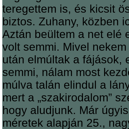
teregettem is, és kicsit 
biztos. Zuhany, közben ic
Aztán beültem a net elé 
volt semmi. Mivel nekem
után elmúltak a fájások,
semmi, nálam most kezdő
múlva talán elindul a lán
mert a „szakirodalom” sze
hogy aludjunk. Már úgyis t
méretek alapján 25., na