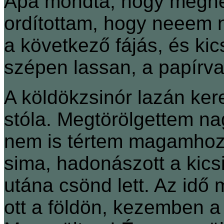
Apa mondta, hogy megnéz
ordítottam, hogy neeem n
a következő fájás, és ki
szépen lassan, a papírvat
A köldökzsinór lazán kere
stóla. Megtörölgettem na
nem is tértem magamhoz s
sima, hadonászott a kicsi 
utána csönd lett. Az idő 
ott a földön, kezemben a 