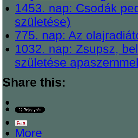
1453. nap: Csodák ped
születése)
775. nap: Az olajradiá
1032. nap: Zsupsz, be
születése apaszemmel
Share this:
More