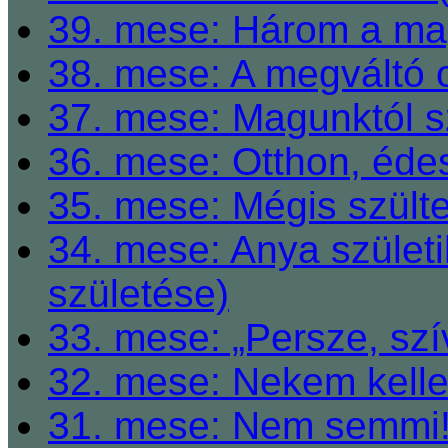
39. mese: Három a ma
38. mese: A megváltó o
37. mese: Magunktól s
36. mese: Otthon, éde
35. mese: Mégis szült
34. mese: Anya születi
születése)
33. mese: „Persze, szí
32. mese: Nekem kelle
31. mese: Nem semmi! 