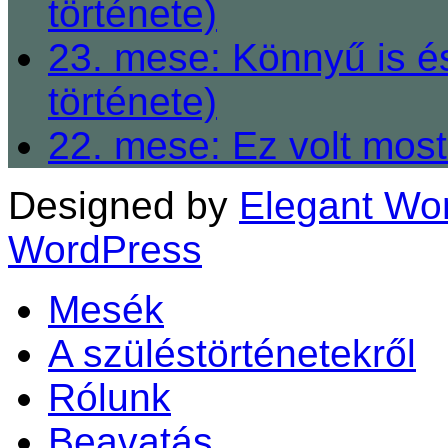
története)
23. mese: Könnyű is é
története)
22. mese: Ez volt most
Designed by
Elegant Wo
WordPress
Mesék
A szüléstörténetekről
Rólunk
Beavatás