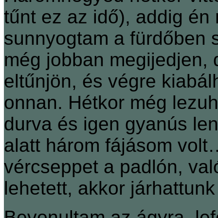
tűnt ez az idő), addig 
sunnyogtam a fürdőben s
még jobban megijedjen, 
eltűnjön, és végre kiabá
onnan. Hétkor még lezuh
durva és igen gyanús lenn
alatt három fájásom volt
vércseppet a padlón, val
lehetett, akkor járhattunk
Bevonultam az ágyra, lef