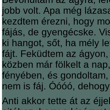
jobb volt. Apa még lázasa
kezdtem érezni, hogy mos
fájás, de gyengécske. Vi
ki hangot, sőt, ha mély 
fájt. Feküdtem az ágyon,
közben már fölkelt a nap
fényében, és gondoltam, 
nem is fáj. Óóóó, dehog
Anti akkor tette át az éjj