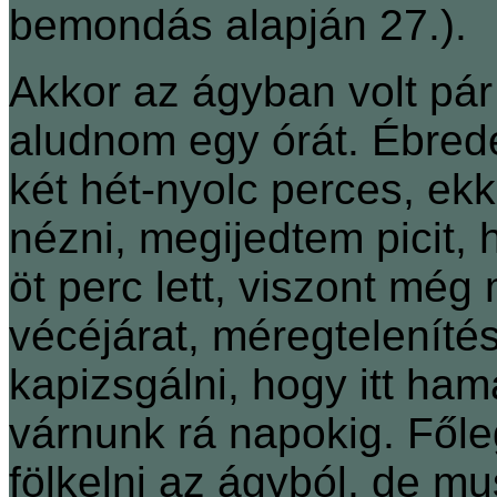
bemondás alapján 27.).
Akkor az ágyban volt pár 
aludnom egy órát. Ébredé
két hét-nyolc perces, ek
nézni, megijedtem picit,
öt perc lett, viszont még 
vécéjárat, méregtelenít
kapizsgálni, hogy itt ham
várnunk rá napokig. Fől
fölkelni az ágyból, de mu