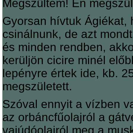
Megszültem! Én megszült
Gyorsan hívtuk Ágiékat, 
csinálnunk, de azt mondtá
és minden rendben, akkor
kerüljön cicire minél elő
lepényre értek ide, kb. 2
megszületett.
Szóval ennyit a vízben va
az orbáncfűolajról a gát
vajúdóolajról meg a musk