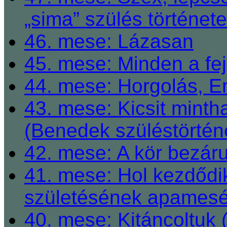
„sima” szülés története
46. mese: Lázasan
45. mese: Minden a fej
44. mese: Horgolás, E
43. mese: Kicsit mint
(Benedek szüléstörtén
42. mese: A kör bezárul
41. mese: Hol kezdődi
születésének apamesé
40. mese: Kitáncoltuk 