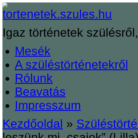
Igaz történetek szülésről,
Mesék
A szüléstörténetekről
Rólunk
Beavatás
Impresszum
Kezdőoldal
»
Szüléstört
leszünk mi, csajok” (Lilla