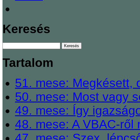
Keresés
Tartalom
51. mese: Megkésett, 
50. mese: Most vagy so
49. mese: Így igazságo
48. mese: A VBAC-ről 
47. mese: Szex, lépcső