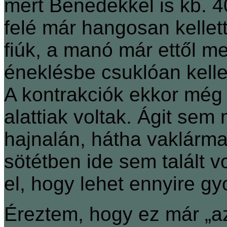
mert Benedekkel is kb. 40
felé már hangosan kellett
fiúk, a manó már ettől m
éneklésbe csuklóan kelle
A kontrakciók ekkor még
alattiak voltak. Ágit sem
hajnalán, hátha vaklárma,
sötétben ide sem talált 
el, hogy lehet ennyire gy
Éreztem, hogy ez már „az