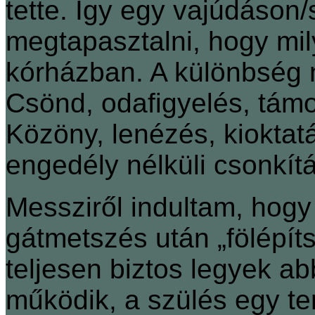
tette. Így egy vajúdáson
megtapasztalni, hogy mil
kórházban. A különbség 
Csönd, odafigyelés, támo
Közöny, lenézés, kioktat
engedély nélküli csonkítá
Messziről indultam, hog
gátmetszés után „fölépí
teljesen biztos legyek ab
működik, a szülés egy t