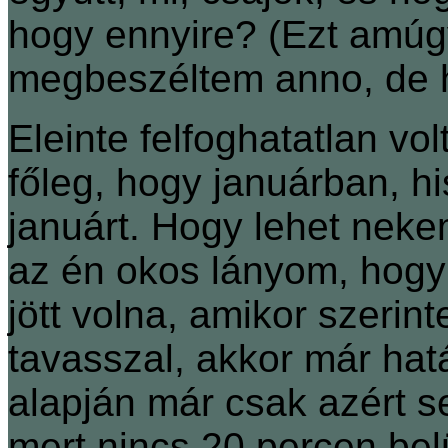
hogy ennyire? (Ezt amúg
megbeszéltem anno, de 
Eleinte felfoghatatlan vo
főleg, hogy januárban, hi
januárt. Hogy lehet nek
az én okos lányom, hogy 
jött volna, amikor szerint
tavasszal, akkor már hatá
alapján már csak azért s
mert nincs 20 percen bel