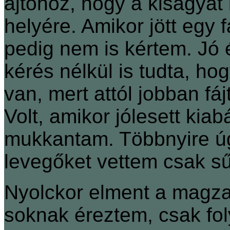
ajtóhoz, hogy a kiságyat b
helyére. Amikor jött egy 
pedig nem is kértem. Jó é
kérés nélkül is tudta, ho
van, mert attól jobban fá
Volt, amikor jólesett kia
mukkantam. Többnyire úg
levegőket vettem csak sű
Nyolckor elment a magzat
soknak éreztem, csak folyt