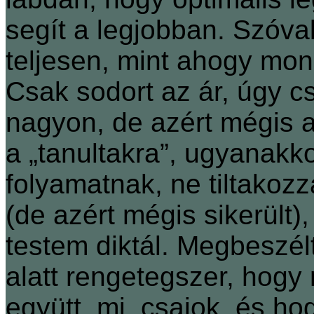
segít a legjobban. Szóva
teljesen, mint ahogy mon
Csak sodort az ár, úgy cs
nagyon, de azért mégis 
a „tanultakra”, ugyanak
folyamatnak, ne tiltakoz
(de azért mégis sikerült)
testem diktál. Megbeszél
alatt rengetegszer, hogy
együtt, mi, csajok, és h