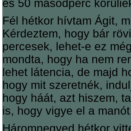
és 50 másodperc körülie
Fél hétkor hívtam Ágit, 
Kérdeztem, hogy bár röv
percesek, lehet-e ez még
mondta, hogy ha nem ren
lehet látencia, de majd
hogy mit szeretnék, ind
hogy háát, azt hiszem, t
is, hogy vigye el a manót
Háromnegyed hétkor vitt