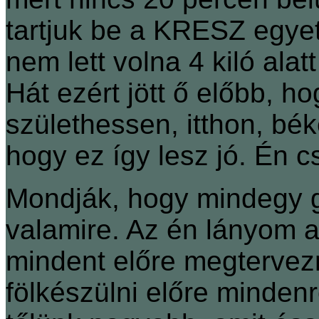
tartjuk be a KRESZ egyet
nem lett volna 4 kiló alat
Hát ezért jött ő előbb, ho
születhessen, itthon, bé
hogy ez így lesz jó. Én c
Mondják, hogy mindegy g
valamire. Az én lányom ar
mindent előre megtervezn
fölkészülni előre minden